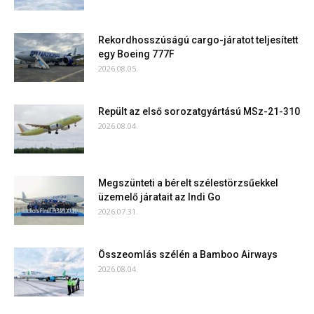
Rekordhosszúságú cargo-járatot teljesített
egy Boeing 777F
2026.08.05.
Repült az első sorozatgyártású MSz-21-310
2026.08.04.
Megszünteti a bérelt szélestörzsűekkel
üzemelő járatait az Indi Go
2026.07.31.
Összeomlás szélén a Bamboo Airways
2026.08.04.