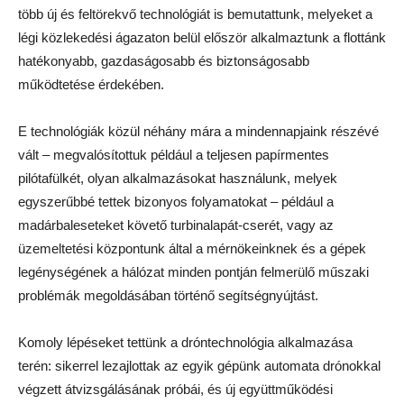
több új és feltörekvő technológiát is bemutattunk, melyeket a
légi közlekedési ágazaton belül először alkalmaztunk a flottánk
hatékonyabb, gazdaságosabb és biztonságosabb
működtetése érdekében.
E technológiák közül néhány mára a mindennapjaink részévé
vált – megvalósítottuk például a teljesen papírmentes
pilótafülkét, olyan alkalmazásokat használunk, melyek
egyszerűbbé tettek bizonyos folyamatokat – például a
madárbaleseteket követő turbinalapát-cserét, vagy az
üzemeltetési központunk által a mérnökeinknek és a gépek
legénységének a hálózat minden pontján felmerülő műszaki
problémák megoldásában történő segítségnyújtást.
Komoly lépéseket tettünk a dróntechnológia alkalmazása
terén: sikerrel lezajlottak az egyik gépünk automata drónokkal
végzett átvizsgálásának próbái, és új együttműködési