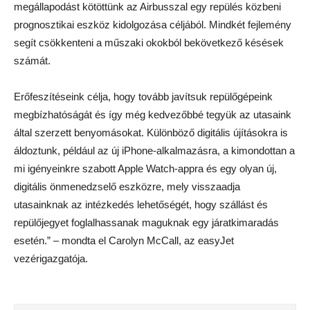
megállapodást kötöttünk az Airbusszal egy repülés közbeni
prognosztikai eszköz kidolgozása céljából. Mindkét fejlemény
segít csökkenteni a műszaki okokból bekövetkező késések
számát.
Erőfeszítéseink célja, hogy tovább javítsuk repülőgépeink
megbízhatóságát és így még kedvezőbbé tegyük az utasaink
által szerzett benyomásokat. Különböző digitális újításokra is
áldoztunk, például az új iPhone-alkalmazásra, a kimondottan a
mi igényeinkre szabott Apple Watch-appra és egy olyan új,
digitális önmenedzselő eszközre, mely visszaadja
utasainknak az intézkedés lehetőségét, hogy szállást és
repülőjegyet foglalhassanak maguknak egy járatkimaradás
esetén.” – mondta el Carolyn McCall, az easyJet
vezérigazgatója.