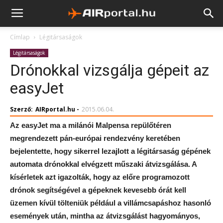
Címlap
Légitársaságok
Légitársaságok
Drónokkal vizsgálja gépeit az
easyJet
Szerző:
AIRportal.hu
-
2015.06.04.
Az easyJet ma a milánói Malpensa repülőtéren
megrendezett pán-európai rendezvény keretében
bejelentette, hogy sikerrel lezajlott a légitársaság gépének
automata drónokkal elvégzett műszaki átvizsgálása. A
kísérletek azt igazolták, hogy az előre programozott
drónok segítségével a gépeknek kevesebb órát kell
üzemen kívül tölteniük például a villámcsapáshoz hasonló
események után, mintha az átvizsgálást hagyományos,