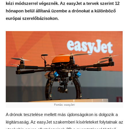
kézi módszerrel végeznék. Az easyJet a tervek szerint 12
hónapon belül állítaná üzembe a drónokat a különböző
európai szerelőbázisokon.
Forrás: easyJet
A drónok tesztelése mellett más újdonságokon is dolgozik a
légitársaság. Az easyJet szakemberi kísérleteket folytatnak az