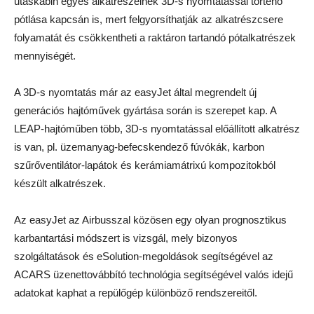
utaskabin egyes alkatrészeinek 3D-s nyomtatással történő
pótlása kapcsán is, mert felgyorsíthatják az alkatrészcsere
folyamatát és csökkentheti a raktáron tartandó pótalkatrészek
mennyiségét.
A 3D-s nyomtatás már az easyJet által megrendelt új
generációs hajtóművek gyártása során is szerepet kap. A
LEAP-hajtóműben több, 3D-s nyomtatással előállított alkatrész
is van, pl. üzemanyag-befecskendező fúvókák, karbon
szűrőventilátor-lapátok és kerámiamátrixú kompozitokból
készült alkatrészek.
Az easyJet az Airbusszal közösen egy olyan prognosztikus
karbantartási módszert is vizsgál, mely bizonyos
szolgáltatások és eSolution-megoldások segítségével az
ACARS üzenettovábbító technológia segítségével valós idejű
adatokat kaphat a repülőgép különböző rendszereitől.