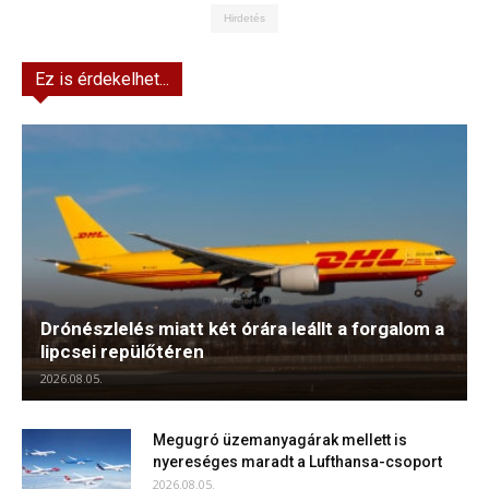
Hirdetés
Ez is érdekelhet...
Drónészlelés miatt két órára leállt a forgalom a
lipcsei repülőtéren
2026.08.05.
Megugró üzemanyagárak mellett is
nyereséges maradt a Lufthansa-csoport
2026.08.05.