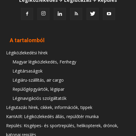
A tartalomból
Légiközlekedési hírek
Magyar légiközlekedés, Ferihegy
Légitársaságok
Légiáru-szállítás, air cargo
Repülőgépgyártók, légiipar
Léginavigációs szolgáltatók
Légiutazás hírek, cikkek, információk, tippek
KarriAIR: Légiközlekedés állás, repülőtér munka
Repülés: Kisgépes- és sportrepülés, helikopterek, drónok,
katonai repülés