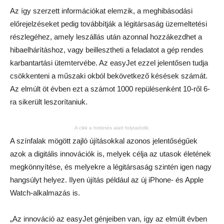
Az így szerzett információkat elemzik, a meghibásodási
előrejelzéseket pedig továbbítják a légitársaság üzemeltetési
részlegéhez, amely leszállás után azonnal hozzákezdhet a
hibaelhárításhoz, vagy beillesztheti a feladatot a gép rendes
karbantartási ütemtervébe. Az easyJet ezzel jelentősen tudja
csökkenteni a műszaki okból bekövetkező késések számát.
Az elmúlt öt évben ezt a számot 1000 repülésenként 10-ről 6-
ra sikerült leszorítaniuk.
A cikk a hirdetés alatt folytatódik.
A színfalak mögött zajló újításokkal azonos jelentőségűek
azok a digitális innovációk is, melyek célja az utasok életének
megkönnyítése, és melyekre a légitársaság szintén igen nagy
hangsúlyt helyez. Ilyen újítás például az új iPhone- és Apple
Watch-alkalmazás is.
„Az innováció az easyJet génjeiben van, így az elmúlt évben