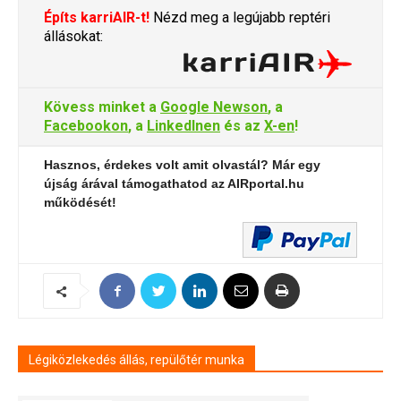
Építs karriAIR-t!
Nézd meg a legújabb reptéri
állásokat:
Kövess minket a
Google Newson
, a
Facebookon
, a
LinkedInen
és az
X-en
!
Hasznos, érdekes volt amit olvastál? Már egy
újság árával támogathatod az AIRportal.hu
működését!
Légiközlekedés állás, repülőtér munka