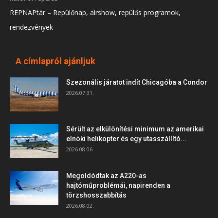
REPNAPtár – Repülőnap, airshow, repülős programok,
rendezvények
A címlapról ajánljuk
Szezonális járatot indít Chicagóba a Condor
2026.07.31.
Sérült az elkülönítési minimum az amerikai
elnöki helikopter és egy utasszállító...
2026.08.06.
Megoldódtak az A220-as
hajtóműproblémái, napirenden a
törzshosszabbítás
2026.08.02.