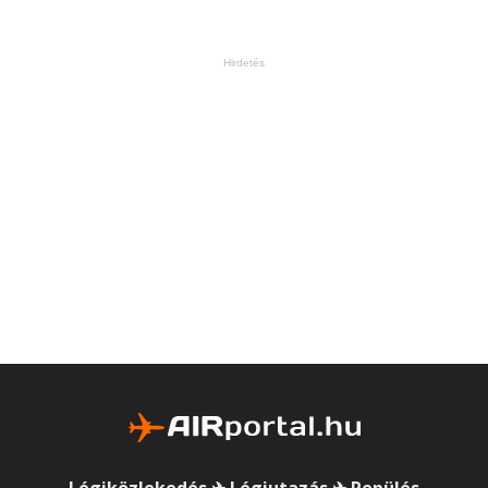
Hirdetés
Légiközlekedés ✈ Légiutazás ✈ Repülés