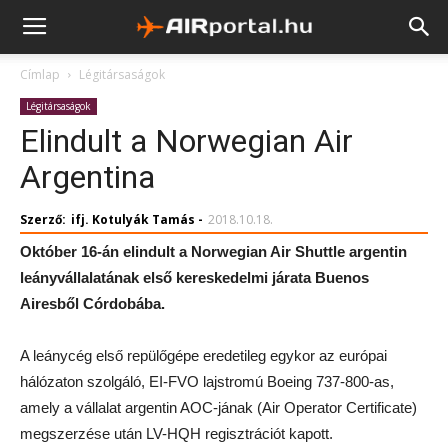
Címlap
Légitársaságok
Légitársaságok
Elindult a Norwegian Air
Argentina
Szerző:
ifj. Kotulyák Tamás
-
2018.10.18.
Október 16-án elindult a Norwegian Air Shuttle argentin
leányvállalatának első kereskedelmi járata Buenos
Airesből Córdobába.
A leánycég első repülőgépe eredetileg egykor az európai
hálózaton szolgáló, EI-FVO lajstromú Boeing 737-800-as,
amely a vállalat argentin AOC-jának (Air Operator Certificate)
megszerzése után LV-HQH regisztrációt kapott.