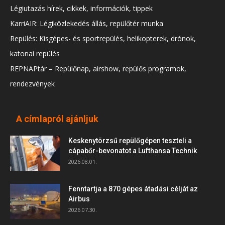
Légiutazás hírek, cikkek, információk, tippek
KarriAIR: Légiközlekedés állás, repülőtér munka
Repülés: Kisgépes- és sportrepülés, helikopterek, drónok,
katonai repülés
REPNAPtár – Repülőnap, airshow, repülős programok,
rendezvények
A címlapról ajánljuk
Keskenytörzsű repülőgépen teszteli a
cápabőr-bevonatot a Lufthansa Technik
2026.08.01.
Fenntartja a 870 gépes átadási célját az
Airbus
2026.07.30.