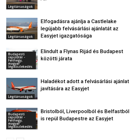
Légitársaságok
Elfogadásra ajánlja a Castlelake
legújabb felvásárlási ajánlatát az
Easyjet igazgatósága
Légitársaságok
Elindult a Flynas Rijád és Budapest
Budapesti
repülőtér -
közötti járata
Ferihegy,
magyar
légiközlekedés
Haladékot adott a felvásárlási ajánlat
javítására az Easyjet
Légitársaságok
Bristolból, Liverpoolból és Belfastból
Budapesti
repülőtér -
is repül Budapestre az Easyjet
Ferihegy,
magyar
légiközlekedés