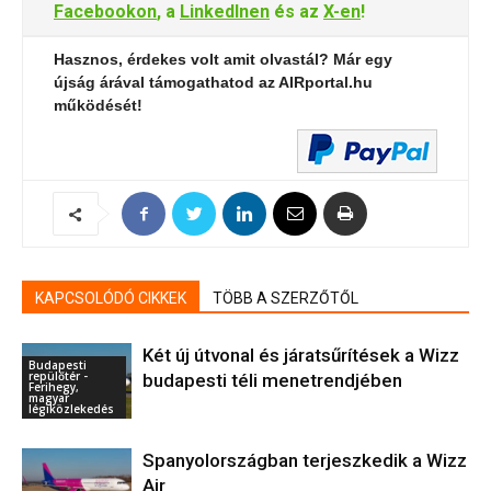
Facebookon
, a
LinkedInen
és az
X-en
!
Hasznos, érdekes volt amit olvastál? Már egy
újság árával támogathatod az AIRportal.hu
működését!
KAPCSOLÓDÓ CIKKEK
TÖBB A SZERZŐTŐL
Két új útvonal és járatsűrítések a Wizz
Budapesti
repülőtér -
budapesti téli menetrendjében
Ferihegy,
magyar
légiközlekedés
Spanyolországban terjeszkedik a Wizz
Air