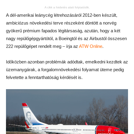
A cikk a hirdetés alatt folytatódik.
A dél-amerikai leánycég létrehozásáról 2012-ben készült,
ambiciózus növekedési terve részeként döntött a norvég
gyökerű prémium fapados légitársaság, azután, hogy a két
nagy repülőgépgyártótól, a Boeingtól és az Airbustól összesen
222 repülőgépet rendelt meg – írja az
ATW Online
.
Időközben azonban problémák adódtak, emelkedni kezdtek az
üzemanygárak, a forgalomnövekedési folyamat üteme pedig
felvetette a fenntarthatóság kérdését is.