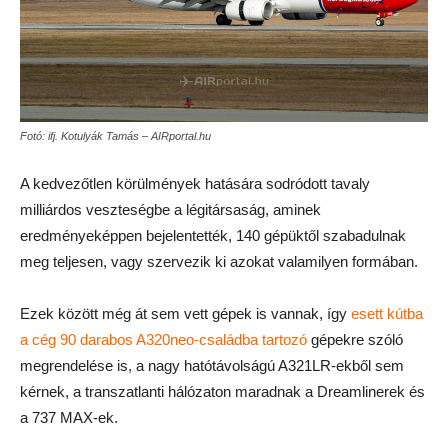
Fotó: ifj. Kotulyák Tamás – AIRportal.hu
A kedvezőtlen körülmények hatására sodródott tavaly
milliárdos veszteségbe a légitársaság, aminek
eredményeképpen bejelentették, 140 gépüktől szabadulnak
meg teljesen, vagy szervezik ki azokat valamilyen formában.
Ezek között még át sem vett gépek is vannak, így
esett kútba
a cég 90 darabos A320neo-családba tartozó
gépekre szóló
megrendelése is, a nagy hatótávolságú A321LR-ekből sem
kérnek, a transzatlanti hálózaton maradnak a Dreamlinerek és
a 737 MAX-ek.