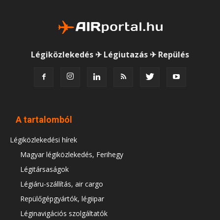
Légiközlekedés ✈ Légiutazás ✈ Repülés
A tartalomból
Légiközlekedési hírek
Magyar légiközlekedés, Ferihegy
Légitársaságok
Légiáru-szállítás, air cargo
Repülőgépgyártók, légiipar
Léginavigációs szolgáltatók