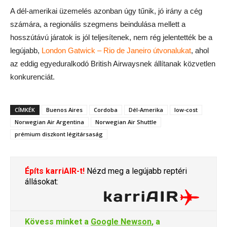
A dél-amerikai üzemelés azonban úgy tűnik, jó irány a cég
számára, a regionális szegmens beindulása mellett a
hosszútávú járatok is jól teljesítenek, nem rég jelentették be a
legújabb,
London Gatwick – Rio de Janeiro útvonalukat
, ahol
az eddig egyeduralkodó British Airwaysnek állítanak közvetlen
konkurenciát.
CÍMKÉK
Buenos Aires
Cordoba
Dél-Amerika
low-cost
Norwegian Air Argentina
Norwegian Air Shuttle
prémium diszkont légitársaság
Építs karriAIR-t!
Nézd meg a legújabb reptéri
állásokat:
Kövess minket a
Google Newson
, a