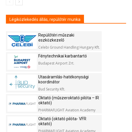
Légiközlekedés állás, repülőtér munka
Repülőtéri műszaki
eszközkezelő
Celebi Ground Handling Hungary Kft.
Fénytechnikai karbantartó
Budapest Airport Zrt.
Utasáramlás-hatékonysági
koordinátor
Bud Security Kft.
Oktató (műszeroktató pilóta – IR
oktató)
PHARMAFLIGHT Aviation Academy
Kft.
Oktató (oktató pilóta- VFR
oktató)
PHARMAFLIGHT Aviation Academy