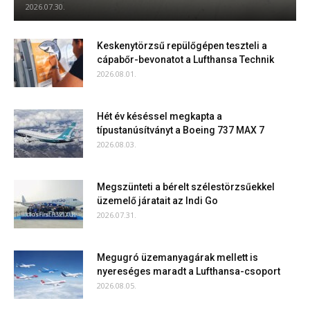
2026.07.30.
Keskenytörzsű repülőgépen teszteli a
cápabőr-bevonatot a Lufthansa Technik
2026.08.01.
Hét év késéssel megkapta a
típustanúsítványt a Boeing 737 MAX 7
2026.08.03.
Megszünteti a bérelt szélestörzsűekkel
üzemelő járatait az Indi Go
2026.07.31.
Megugró üzemanyagárak mellett is
nyereséges maradt a Lufthansa-csoport
2026.08.05.