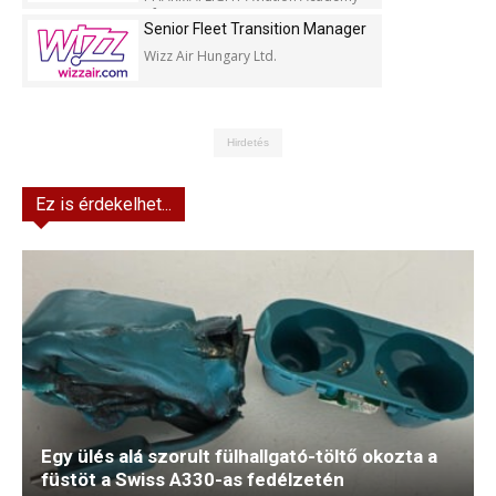
Kft.
Senior Fleet Transition Manager
Wizz Air Hungary Ltd.
Hirdetés
Ez is érdekelhet...
Egy ülés alá szorult fülhallgató-töltő okozta a
füstöt a Swiss A330-as fedélzetén