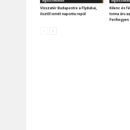
légiközlekedés
légiközleke
Visszatér Budapestre a Flydubai,
Kilenc és fé
ősztől ismét naponta repül
tonna áru a
Ferihegyen