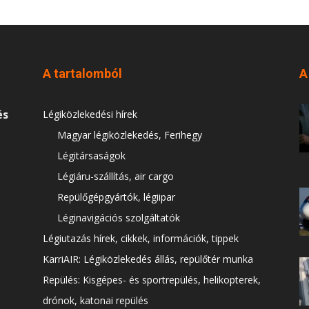
A tartalomból
A
és
Légiközlekedési hírek
Magyar légiközlekedés, Ferihegy
Légitársaságok
Légiáru-szállítás, air cargo
Repülőgépgyártók, légiipar
Léginavigációs szolgáltatók
Légiutazás hírek, cikkek, információk, tippek
KarriAIR: Légiközlekedés állás, repülőtér munka
Repülés: Kisgépes- és sportrepülés, helikopterek,
drónok, katonai repülés