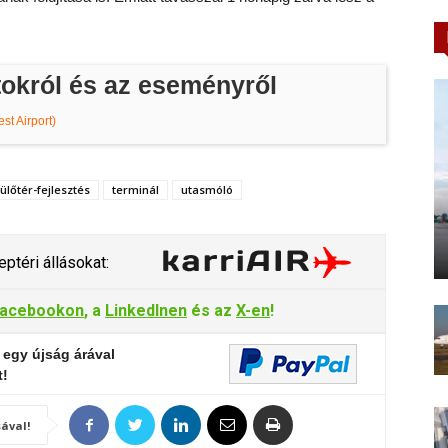
tokról és az eseményről
t Airport)
ülőtér-fejlesztés
terminál
utasmóló
ptéri állásokat:
acebookon
, a
LinkedInen
és az
X-en
!
 egy újság árával
t!
ával!