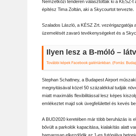
Nemzetközi tenderen választották ki a KÉSZ-t a 
építész Tima Zoltán, aki a Skycourtot tervezte.
Szalados László, a KÉSZ Zrt. vezérigazgatója a
üzemelését zavaró tevékenységeket és a Skycou
Ilyen lesz a B-móló – lát
További képek Facebook galériánkban. (Forrás: Budape
Stephan Schattney, a Budapest Airport műszaki
megnyitásával közel 50 százalékkal tudják növ
miatt maximális flexibilitással lesz képes kiszol
emlékeztet majd sok üvegfelülettel és kevés bel
A BUD2020 keretében már több beruházás is elke
bővült a parkolók kapacitása, kialakítás alatt va
hamarosan elkezdődik az 1-es futópálya betonján