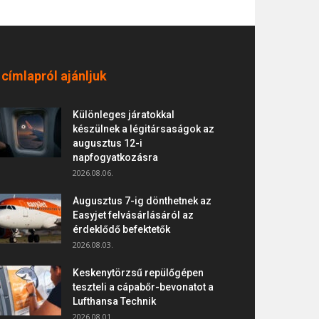
 címlapról ajánljuk
Különleges járatokkal
készülnek a légitársaságok az
augusztus 12-i
napfogyatkozásra
2026.08.06.
Augusztus 7-ig dönthetnek az
Easyjet felvásárlásáról az
érdeklődő befektetők
2026.08.03.
Keskenytörzsű repülőgépen
teszteli a cápabőr-bevonatot a
Lufthansa Technik
2026.08.01.