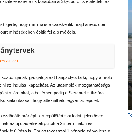
kivitelezésre, akik korábban a Skycourot is építették, az
zt ígérte, hogy minimálisra csökkentik majd a repülőtér
rt minőségében építik fel a b mólót is.
ványtervek
st Airport)
 központjának igazgatója azt hangsúlyozta ki, hogy a móló
elni az indulási kapacitást. Az utasmólók mozgathatósága
gálni a járatokat, a beltérben pedig a Skycourt stílusára
ső kialakítással, hogy áttekinthető legyen az épület.
To
zdődött: már építik a repülőtéri szállodát, jelentősen
nnak az új utasfelvételi pultok a 2B terminálon és
ak felújítása is. Emiatt tavasszal 1 hónapig zárva lesz a