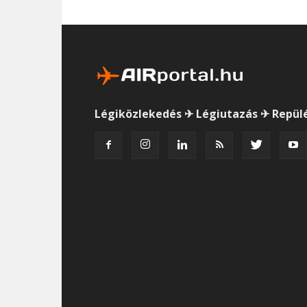
Légiközlekedés ✈ Légiutazás ✈ Repül