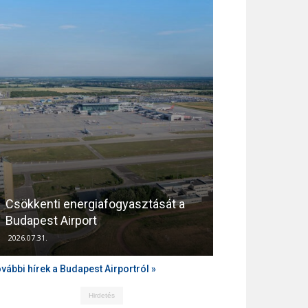
Csökkenti energiafogyasztását a
Támogatja az
Budapest Airport
zajvédelmét a
2026.07.31.
2026.04.10.
vábbi hírek a Budapest Airportról »
Hirdetés