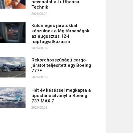
bevonatot a Lufthansa
Technik
2026.08.01.
Különleges járatokkal
készülnek a légitársaságok
az augusztus 12-i
napfogyatkozásra
2026.08.06.
Rekordhosszúságú cargo-
járatot teljesített egy Boeing
777F
2026.08.05.
Hét év késéssel megkapta a
típustanúsítványt a Boeing
737 MAX 7
2026.08.03.