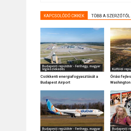
KAPCSOLÓDÓ CIKKEK
TÖBB A SZERZŐTŐL
Budapesti repülőtér - Ferihegy, magyar
légiközlekedés
Külföldi rep
Csökkenti energiafogyasztását a
Óriási fejl
Budapest Airport
Washington 
Budapesti repülőtér - Ferihegy, magyar
Budapesti re