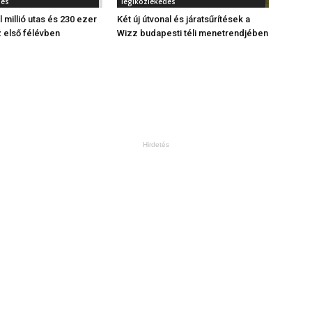
dés
légiközlekedés
l millió utas és 230 ezer
Két új útvonal és járatsűrítések a
z első félévben
Wizz budapesti téli menetrendjében
Hirdetés