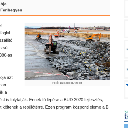
lója
 Ferihegyen
er
foglal
zállító
rzsű
A380-as
ója azt
Fotó: Budapest Airport
bban
ék a
ztést is folytatják. Ennek fő lépése a BUD 2020 fejlesztés,
ot költenek a repülőtérre. Ezen program központi eleme a B