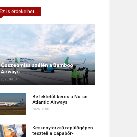
Ez is érdekelhet...
Összeomlás szélén a Bamboo
Airways
2026.08.04.
Befektetőt keres a Norse
Atlantic Airways
2026.08.06.
Keskenytörzsű repülőgépen
teszteli a cápabőr-