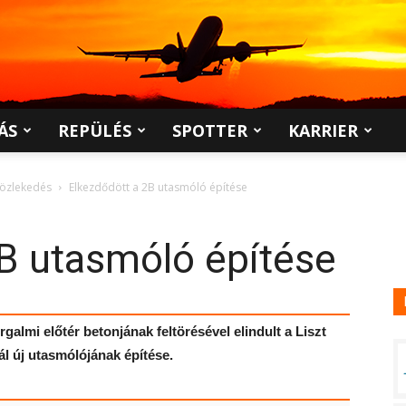
ÁS
REPÜLÉS
SPOTTER
KARRIER
közlekedés
Elkezdődött a 2B utasmóló építése
B utasmóló építése
galmi előtér betonjának feltörésével elindult a Liszt
l új utasmólójának építése.