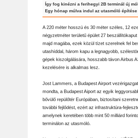
Így fog kinézni a ferihegyi 2B terminál új mó
Egy hónap múlva indul az utasmóló építése
A 220 méter hosszú és 30 méter széles, 12 ez
négyzetméter területű épület 27 beszállítókaput 
majd magába, ezek közül tízet szerelnek fel bes
utashíddal, három kapu a legnagyobb, szélestö
gépek kiszolgálására, hosszabb távon Airbus 
kezelésére is alkalmas lesz.
Jost Lammers, a Budapest Airport vezérigazgat
mondta, a Budapest Aiport az egyik leggyorsa
bővülő repülőtér Európában, biztosítani szeretn
további fejlődést, ezért az infrastruktúra-fejles
amelynek keretében több mint 50 milliárd forint
terminálon az utasmóló.