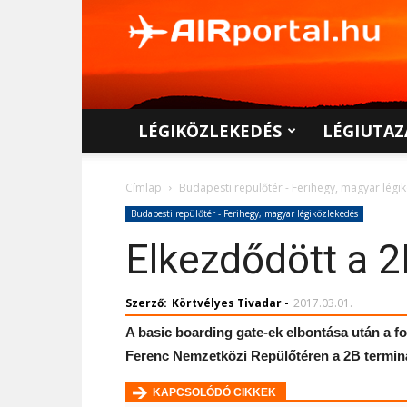
AIRportal.hu
LÉGIKÖZLEKEDÉS
LÉGIUTAZ
Címlap
Budapesti repülőtér - Ferihegy, magyar légi
Budapesti repülőtér - Ferihegy, magyar légiközlekedés
Elkezdődött a 2
Szerző:
Körtvélyes Tivadar
-
2017.03.01.
A basic boarding gate-ek elbontása után a for
Ferenc Nemzetközi Repülőtéren a 2B terminá
KAPCSOLÓDÓ CIKKEK