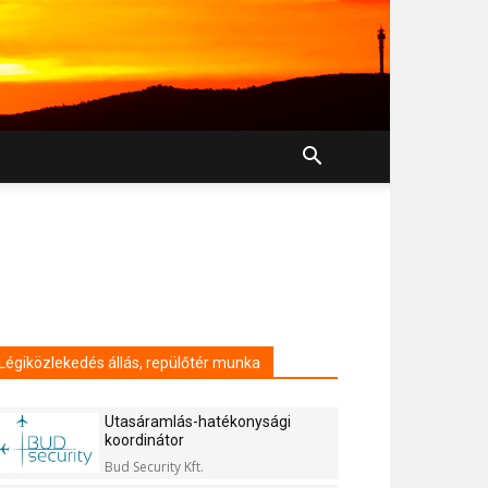
Légiközlekedés állás, repülőtér munka
Utasáramlás-hatékonysági
koordinátor
Bud Security Kft.