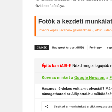
rövidebb futópálya.
Fotók a kezdeti munkála
További képek Facebook galériánkban. (Fotók: Budapes
CÍMKÉK
Budapest Airport (BUD)
Ferihegy
rep
Építs karriAIR-t!
Nézd meg a legújabb re
Kövess minket a
Google Newson
, a
F
Hasznos, érdekes volt amit olvastál? Már
támogathatod az AIRportal.hu működésé
Segítsd a munkánkat a cikk megosztás