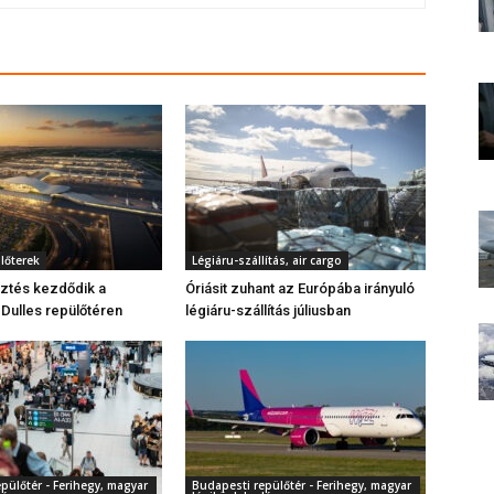
ülőterek
Légiáru-szállítás, air cargo
esztés kezdődik a
Óriásit zuhant az Európába irányuló
Dulles repülőtéren
légiáru-szállítás júliusban
pülőtér - Ferihegy, magyar
Budapesti repülőtér - Ferihegy, magyar