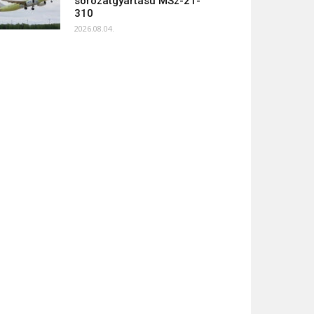
sorozatgyártású MSz-21-
310
2026.08.04.