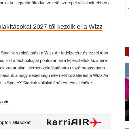
rlinkkel együttműködve vezető szerepet vállalunk ebben a
lakításokat 2027-től kezdik el a Wizz
arlink szolgáltatást a Wizz Air fedélzetére és ezzel több
. Ezt a technológiát pontosan arra fejlesztettük ki, amire
sok zavartalan internetszolgáltatására utazómagasságon.
osíthassuk a nagy sebességű internet-hozzáférést a Wizz Air
 a SpaceX Starlink vállalati értékesítési alelnöke.
zz Air
ptéri állásokat: