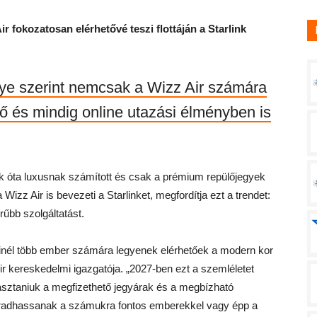
Air
fokozatosan elérhetővé teszi flottáján a Starlink
ye szerint nemcsak a Wizz Air számára
ő és mindig online utazási élményben is
vek óta luxusnak számított és csak a prémium repülőjegyek
 Wizz Air is bevezeti a Starlinket, megfordítja ezt a trendet:
rűbb szolgáltatást.
 minél több ember számára legyenek elérhetőek a modern kor
ir kereskedelmi igazgatója. „2027-ben ezt a szemléletet
sztaniuk a megfizethető jegyárak és a megbízható
maradhassanak a számukra fontos emberekkel vagy épp a