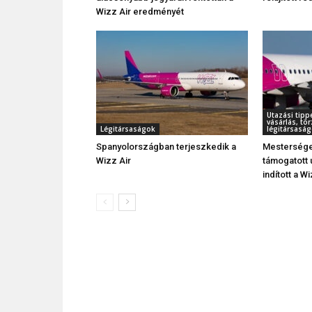
Wizz Air eredményét
Utazási tipp
vásárlás, t
Légitársaságok
légitársaság
Spanyolországban terjeszkedik a
Mesterséges
Wizz Air
támogatott 
indított a W