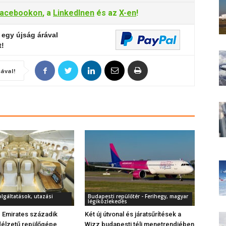
acebookon
, a
LinkedInen
és az
X-en
!
 egy újság árával
t!
ával!
olgáltatások, utazási
Budapesti repülőtér - Ferihegy, magyar
légiközlekedés
z Emirates századik
Két új útvonal és járatsűrítések a
fedélzetű repülőgépe
Wizz budapesti téli menetrendjében