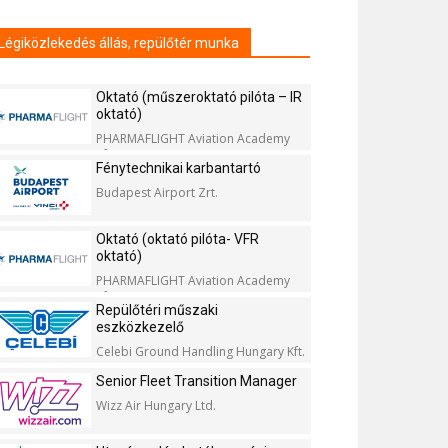
Légiközlekedés állás, repülőtér munka
Oktató (műszeroktató pilóta – IR
oktató)
PHARMAFLIGHT Aviation Academy
Kft.
Fénytechnikai karbantartó
Budapest Airport Zrt.
Oktató (oktató pilóta- VFR
oktató)
PHARMAFLIGHT Aviation Academy
Kft.
Repülőtéri műszaki
eszközkezelő
Celebi Ground Handling Hungary Kft.
Senior Fleet Transition Manager
Wizz Air Hungary Ltd.