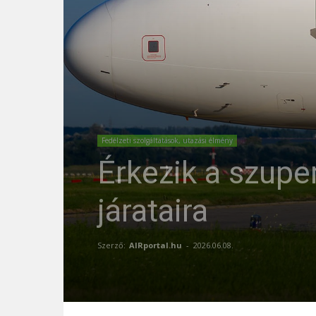
Fedélzeti szolgáltatások, utazási élmény
Érkezik a szuper
járataira
Szerző:
AIRportal.hu
-
2026.06.08.