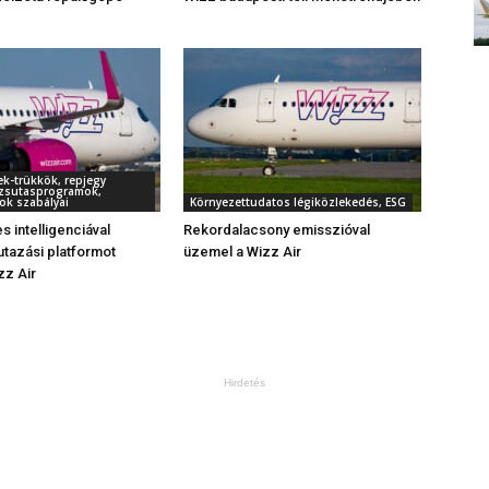
ek-trükkök, repjegy
örzsutasprogramok,
ok szabályai
Környezettudatos légiközlekedés, ESG
 intelligenciával
Rekordalacsony emisszióval
utazási platformot
üzemel a Wizz Air
izz Air
Hirdetés