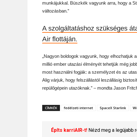
munkájukkal. Büszkék vagyunk arra, hogy a Sta
változásban.”
A szolgáltatáshoz szükséges áta
Air flottáján.
„Nagyon boldogok vagyunk, hogy elhozhatjuk a St
millió ember utazási élményét tehetjük még jobbá
most használni fogják: a személyzet és az uta
Alig várjuk, hogy felszállástól leszállásig bizt
repülőgépein utazóknak.” – mondta Jason Fritch,
CÍMKÉK
fedélzeti internet
SpaceX Starlink
Wi
Építs karriAIR-t!
Nézd meg a legújabb re