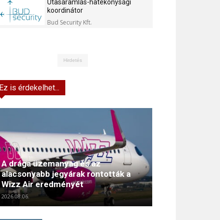
Utasáramlás-hatékonysági
koordinátor
Bud Security Kft.
Hirdetés
Ez is érdekelhet...
A drága üzemanyag és az
alacsonyabb jegyárak rontották a
Wizz Air eredményét
2026.08.06.