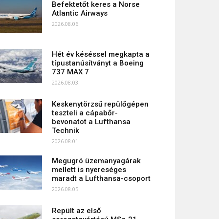
Befektetőt keres a Norse
Atlantic Airways
2026.08.06.
Hét év késéssel megkapta a
típustanúsítványt a Boeing
737 MAX 7
2026.08.03.
Keskenytörzsű repülőgépen
teszteli a cápabőr-
bevonatot a Lufthansa
Technik
2026.08.01.
Megugró üzemanyagárak
mellett is nyereséges
maradt a Lufthansa-csoport
2026.08.05.
Repült az első