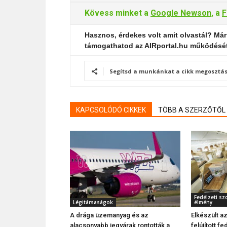
Kövess minket a
Google Newson
, a
F
Hasznos, érdekes volt amit olvastál? Már
támogathatod az AIRportal.hu működésé
Segítsd a munkánkat a cikk megosztás
KAPCSOLÓDÓ CIKKEK
TÖBB A SZERZŐTŐL
Fedélzeti sz
Légitársaságok
élmény
A drága üzemanyag és az
Elkészült a
alacsonyabb jegyárak rontották a
felújított 