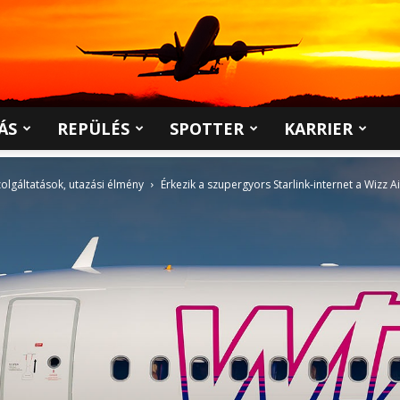
ÁS
REPÜLÉS
SPOTTER
KARRIER
zolgáltatások, utazási élmény
Érkezik a szupergyors Starlink-internet a Wizz Ai