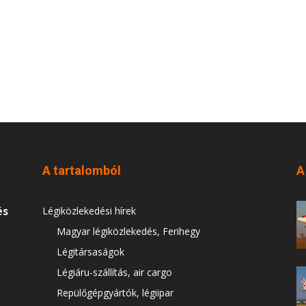
A tartalomból
A
és
Légiközlekedési hírek
Magyar légiközlekedés, Ferihegy
Légitársaságok
Légiáru-szállítás, air cargo
Repülőgépgyártók, légiipar