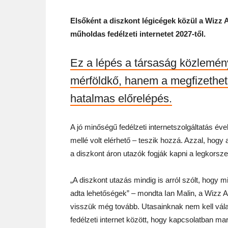
Elsőként a diszkont légicégek közül a
Wizz 
műholdas fedélzeti internetet 2027-től.
Ez a lépés a társaság közlemén
mérföldkő, hanem a megfizethet
hatalmas előrelépés.
A jó minőségű fedélzeti internetszolgáltatás é
mellé volt elérhető – teszik hozzá. Azzal, hogy a
a diszkont áron utazók fogják kapni a legkorsze
„A diszkont utazás mindig is arról szólt, hogy
adta lehetőségek” – mondta Ian Malin, a Wizz A
visszük még tovább. Utasainknak nem kell vála
fedélzeti internet között, hogy kapcsolatban 