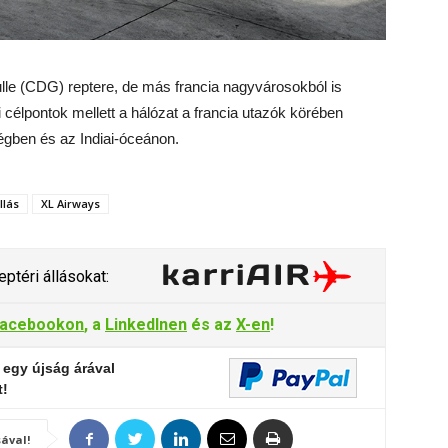
lle (CDG) reptere, de más francia nagyvárosokból is
 célpontok mellett a hálózat a francia utazók körében
ségben és az Indiai-óceánon.
llás
XL Airways
ptéri állásokat:
acebookon
, a
LinkedInen
és az
X-en
!
 egy újság árával
t!
ával!