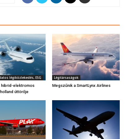
datos légiközlekedés, ESG
Légitársaságok
 hibrid-elektromos
Megszűnik a SmartLynx Airlines
 holland úttörője