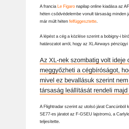
A francia
Le Figaro
napilap online kiadása az A
héten csődvédelembe vonult társaság minden járat
már múlt héten
felfüggesztette
.
A lépést a cég a közlése szerint a bobigny-i b
határozatot arról, hogy az XL Airways pénzügyi
Az XL-nek szombatig volt ideje o
meggyőzheti a cégbíróságot, ho
mivel ez bevallásuk szerint nem 
társaság leállítását rendeli majd 
A Flightradar szerint az utolsó járat Cancúnból
SE77-es járatot az F-GSEU lajstromú, a Carlyle
teljesítette.