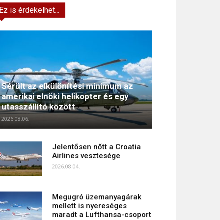
Ez is érdekelhet...
Sérült az elkülönítési minimum az
amerikai elnöki helikopter és egy
utasszállító között
2026.08.06.
Jelentősen nőtt a Croatia
Airlines vesztesége
2026.08.04.
Megugró üzemanyagárak
mellett is nyereséges
maradt a Lufthansa-csoport