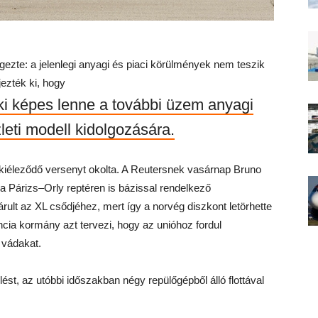
ezte: a jelenlegi anyagi és piaci körülmények nem teszik
jezték ki, hogy
 aki képes lenne a további üzem anyagi
zleti modell kidolgozására.
 kiéleződő versenyt okolta. A Reutersnek vasárnap Bruno
a Párizs–Orly reptéren is bázissal rendelkező
rult az XL csődjéhez, mert így a norvég diszkont letörhette
ancia kormány azt tervezi, hogy az unióhoz fordul
 vádakat.
t, az utóbbi időszakban négy repülőgépből álló flottával