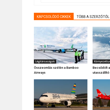
KAPCSOLÓDÓ CIKKEK
TÖBB A SZERZŐTŐL
Légitársaságok
Környezettu
Összeomlás szélén a Bamboo
Becsődölt a
Airways
utasszállító