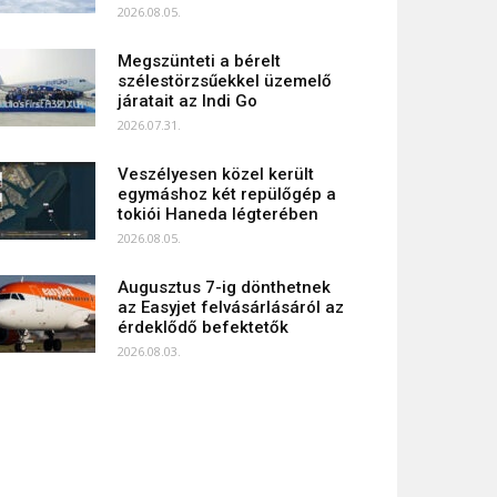
2026.08.05.
Megszünteti a bérelt
szélestörzsűekkel üzemelő
járatait az Indi Go
2026.07.31.
Veszélyesen közel került
egymáshoz két repülőgép a
tokiói Haneda légterében
2026.08.05.
Augusztus 7-ig dönthetnek
az Easyjet felvásárlásáról az
érdeklődő befektetők
2026.08.03.