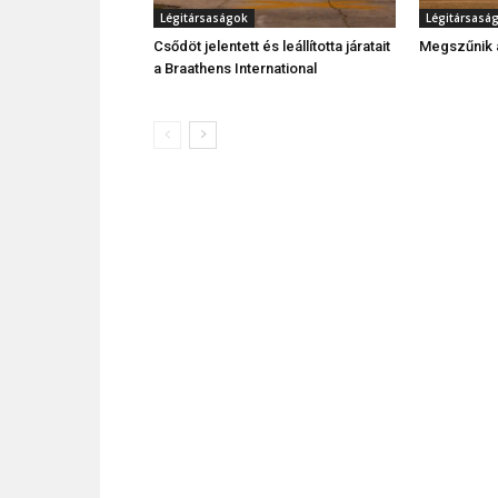
Légitársaságok
Légitársasá
Csődöt jelentett és leállította járatait
Megszűnik a
a Braathens International