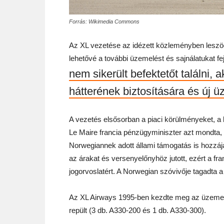
Forrás: Wikimedia Commons
Az XL vezetése az idézett közleményben leszög
lehetővé a további üzemelést és sajnálatukat fe
nem sikerült befektetőt találni,
hátterének biztosítására és új ü
A vezetés elsősorban a piaci körülményeket, a
Le Maire francia pénzügyminiszter azt mondta, 
Norwegiannek adott állami támogatás is hozzájá
az árakat és versenyelőnyhöz jutott, ezért a fr
jogorvoslatért. A Norwegian szóvivője tagadta a
Az XL Airways 1995-ben kezdte meg az üzemelés
repült (3 db. A330-200 és 1 db. A330-300).