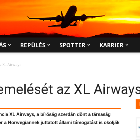
ÁS
REPÜLÉS
SPOTTER
KARRIER
z XL Airways
emelését az XL Airway
ancia XL Airways, a bíróság szerdán dönt a társaság
r a Norwegiannek juttatott állami támogatást is okolják