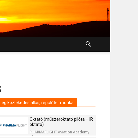
s
Légiközlekedés állás, repülőtér munka
Oktató (műszeroktató pilóta – IR
oktató)
PHARMAFLIGHT Aviation Academy
Kft.