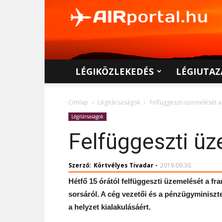
AIRportal.hu
LÉGIKÖZLEKEDÉS
LÉGIUTAZ
Címlap
Légitársaságok
Felfüggeszti üzemelését a
Légitársaságok
Felfüggeszti üz
Szerző:
Körtvélyes Tivadar
-
2019.09.30.
Hétfő 15 órától felfüggeszti üzemelését a fr
sorsáról. A cég vezetői és a pénzügyminiszte
a helyzet kialakulásáért.