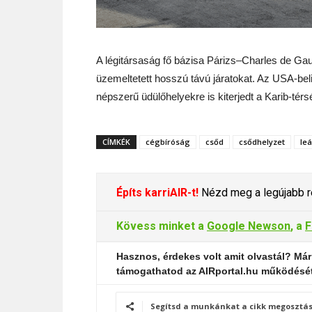
A légitársaság fő bázisa Párizs–Charles de Gau
üzemeltetett hosszú távú járatokat. Az USA-beli
népszerű üdülőhelyekre is kiterjedt a Karib-tér
CÍMKÉK
cégbíróság
csőd
csődhelyzet
leá
Építs karriAIR-t!
Nézd meg a legújabb re
Kövess minket a
Google Newson
, a
F
Hasznos, érdekes volt amit olvastál? Már
támogathatod az AIRportal.hu működésé
Segítsd a munkánkat a cikk megosztás