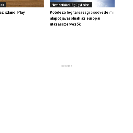
gok
Nemzetközi légügyi hírek
z izlandi Play
Kötelező légitársasági csődvédelmi
alapot javasolnak az európai
utazásszervezők
Hirdetés