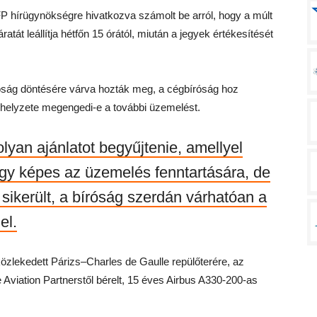
FP hírügynökségre hivatkozva számolt be arról, hogy a múlt
át leállítja hétfőn 15 órától, miután a jegyek értékesítését
íróság döntésére várva hozták meg, a cégbíróság hoz
 helyzete megengedi-e a további üzemelést.
lyan ajánlatot begyűjtenie, amellyel
gy képes az üzemelés fenntartására, de
sikerült, a bíróság szerdán várhatóan a
el.
 közlekedett Párizs–Charles de Gaulle repülőterére, az
 Aviation Partnerstől bérelt, 15 éves Airbus A330-200-as