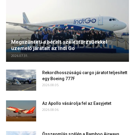
Megszünteti a bérelt szélestörzsűekkel
üzemelő járatait az Indi Go
2026.07.31.
Rekordhosszúságú cargo járatot teljesített
egy Boeing 777F
2026.08.05.
Az Apollo vásárolja fel az Easyjetet
2026.08.06.
Összeomlás szélén a Bamboo Airways