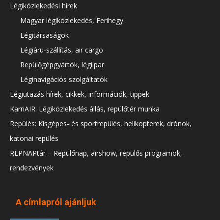
Légiközlekedési hírek
Magyar légiközlekedés, Ferihegy
Légitársaságok
Légiáru-szállítás, air cargo
Repülőgépgyártók, légiipar
Léginavigációs szolgáltatók
Légiutazás hírek, cikkek, információk, tippek
KarriAIR: Légiközlekedés állás, repülőtér munka
Repülés: Kisgépes- és sportrepülés, helikopterek, drónok,
katonai repülés
REPNAPtár – Repülőnap, airshow, repülős programok,
rendezvények
A címlapról ajánljuk