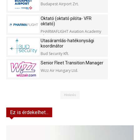
Budapest Airport Zrt.
Oktató (oktató pilóta- VFR
oktató)
PHARMAFLIGHT Aviation Academy
Kft.
Utasáramlás-hatékonysági
koordinátor
Bud Security Kft.
Senior Fleet Transition Manager
Wizz Air Hungary Ltd.
Hirdetés
Ez is érdekelhet...