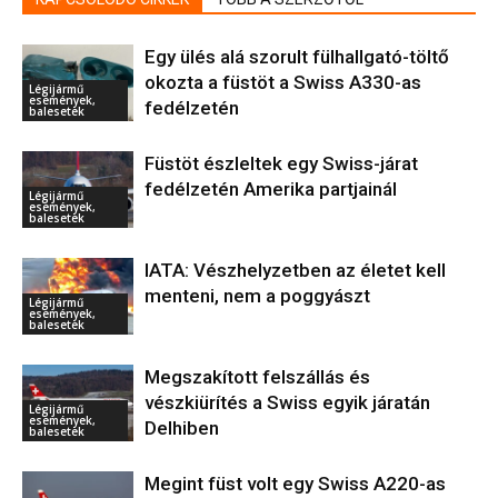
Egy ülés alá szorult fülhallgató-töltő
okozta a füstöt a Swiss A330-as
Légijármű
események,
fedélzetén
balesetek
Füstöt észleltek egy Swiss-járat
fedélzetén Amerika partjainál
Légijármű
események,
balesetek
IATA: Vészhelyzetben az életet kell
menteni, nem a poggyászt
Légijármű
események,
balesetek
Megszakított felszállás és
vészkiürítés a Swiss egyik járatán
Légijármű
események,
Delhiben
balesetek
Megint füst volt egy Swiss A220-as