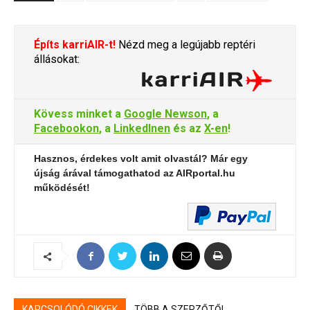
Építs karriAIR-t!
Nézd meg a legújabb reptéri
állásokat:
Kövess minket a
Google Newson
, a
Facebookon
, a
LinkedInen
és az
X-en
!
Hasznos, érdekes volt amit olvastál? Már egy
újság árával támogathatod az AIRportal.hu
működését!
KAPCSOLÓDÓ CIKKEK
TÖBB A SZERZŐTŐL