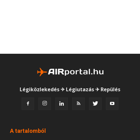
Légiközlekedés ✈ Légiutazás ✈ Repülés
A tartalomból