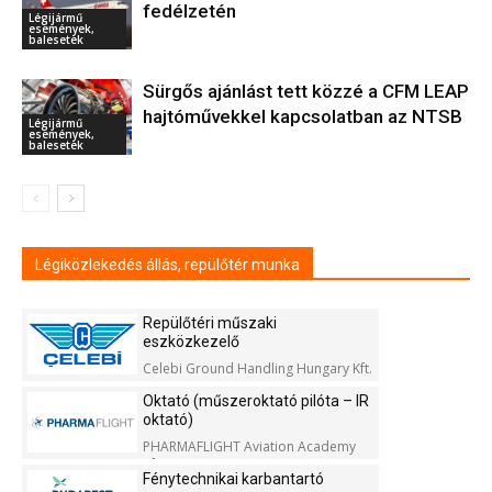
fedélzetén
Légijármű
események,
balesetek
Sürgős ajánlást tett közzé a CFM LEAP
hajtóművekkel kapcsolatban az NTSB
Légijármű
események,
balesetek
Légiközlekedés állás, repülőtér munka
Repülőtéri műszaki
eszközkezelő
Celebi Ground Handling Hungary Kft.
Oktató (műszeroktató pilóta – IR
oktató)
PHARMAFLIGHT Aviation Academy
Kft.
Fénytechnikai karbantartó