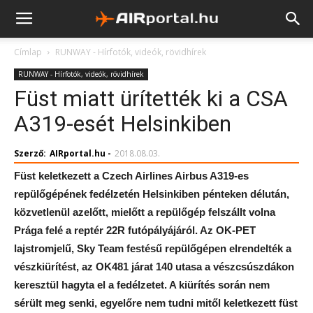
Címlap
RUNWAY - Hírfotók, videók, rövidhírek
RUNWAY - Hírfotók, videók, rövidhírek
Füst miatt ürítették ki a CSA
A319-esét Helsinkiben
Szerző:
AIRportal.hu
-
2018.08.03.
Füst keletkezett a Czech Airlines Airbus A319-es
repülőgépének fedélzetén Helsinkiben pénteken délután,
közvetlenül azelőtt, mielőtt a repülőgép felszállt volna
Prága felé a reptér 22R futópályájáról. Az OK-PET
lajstromjelű, Sky Team festésű repülőgépen elrendelték a
vészkiürítést, az OK481 járat 140 utasa a vészcsúszdákon
keresztül hagyta el a fedélzetet. A kiürítés során nem
sérült meg senki, egyelőre nem tudni mitől keletkezett füst