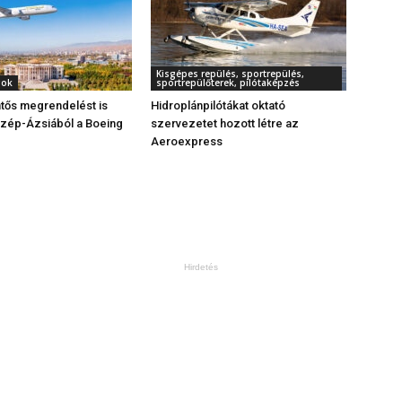
Kisgépes repülés, sportrepülés,
gok
sportrepülőterek, pilótaképzés
tős megrendelést is
Hidroplánpilótákat oktató
özép-Ázsiából a Boeing
szervezetet hozott létre az
Aeroexpress
Hirdetés