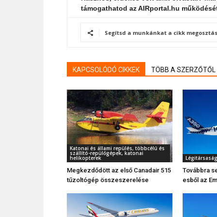
támogathatod az AIRportal.hu működésé
Segítsd a munkánkat a cikk megosztás
KAPCSOLÓDÓ CIKKEK
TÖBB A SZERZŐTŐL
Katonai és állami repülés, többcélú és
szállító-repülőgépek, katonai
helikopterek
Légitársasá
Megkezdődött az első Canadair 515
Továbbra s
tűzoltógép összeszerelése
esből az Em