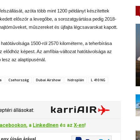
felszállását, azóta több mint 1200 példányt készítettek
lkedett először a levegőbe, a sorozatgyártása pedig 2018-
ű hajtóműveket, műszereket és újfajta légcsavarokat kapott.
tótávolsága 1500-ról 2570 kilométerre, a teherbírása
z elődhöz képest. Az amfíbia-változat hatótávolsága az
 lesz az alaptípusénál.
a
Csehország
Dubai Airshow
hidroplán
L 410 NG
ptéri állásokat:
acebookon
, a
LinkedInen
és az
X-en
!
 egy újság árával