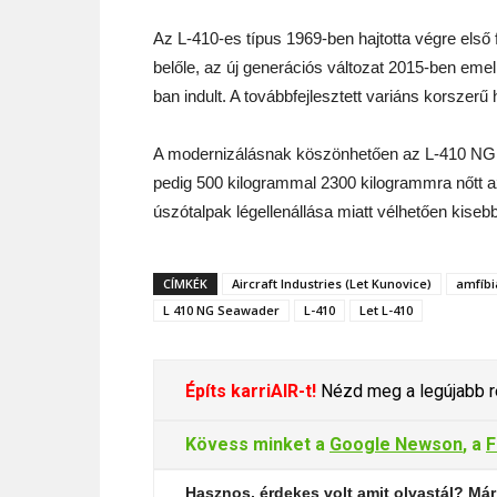
Az L-410-es típus 1969-ben hajtotta végre első 
belőle, az új generációs változat 2015-ben eme
ban indult. A továbbfejlesztett variáns korszer
A modernizálásnak köszönhetően az L-410 NG ha
pedig 500 kilogrammal 2300 kilogrammra nőtt a
úszótalpak légellenállása miatt vélhetően kisebb
CÍMKÉK
Aircraft Industries (Let Kunovice)
amfíbi
L 410 NG Seawader
L-410
Let L-410
Építs karriAIR-t!
Nézd meg a legújabb re
Kövess minket a
Google Newson
, a
F
Hasznos, érdekes volt amit olvastál? Már