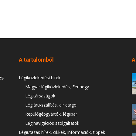
A tartalomból
A
és
Légiközlekedési hírek
Magyar légiközlekedés, Ferihegy
Légitársaságok
Légiáru-szállítás, air cargo
Repülőgépgyártók, légiipar
Léginavigációs szolgáltatók
Légiutazás hírek, cikkek, információk, tippek