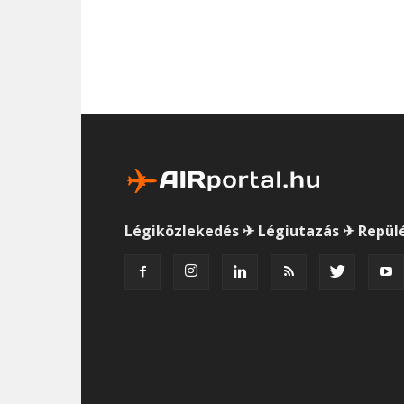
Légiközlekedés ✈ Légiutazás ✈ Repül