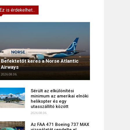
Ez is érdekelhet...
Befektetőt keres a Norse Atlantic
Airways
2026.08.06.
Sérült az elkülönítési
minimum az amerikai elnöki
helikopter és egy
utasszállító között
2026.08.06.
Az FAA 471 Boeing 737 MAX
vizsgálatát rendelte el