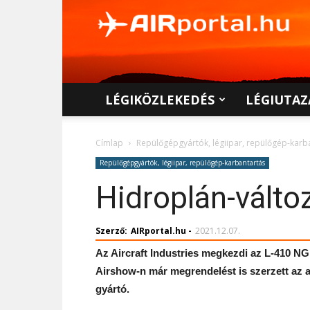
AIRportal.hu
LÉGIKÖZLEKEDÉS
LÉGIUTAZ
Címlap
Repülőgépgyártók, légiipar, repülőgép-karb
Repülőgépgyártók, légiipar, repülőgép-karbantartás
Hidroplán-válto
Szerző:
AIRportal.hu
-
2021.12.07.
Az Aircraft Industries megkezdi az L-410 NG
Airshow-n már megrendelést is szerzett az 
gyártó.