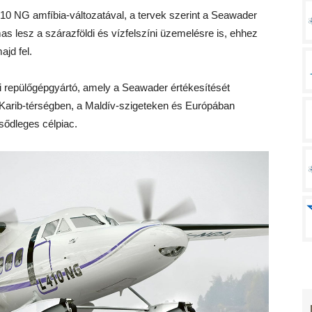
10 NG amfíbia-változatával, a tervek szerint a Seawader
s lesz a szárazföldi és vízfelszíni üzemelésre is, ehhez
ajd fel.
i repülőgépgyártó, amely a Seawader értékesítését
a Karib-térségben, a Maldív-szigeteken és Európában
sődleges célpiac.