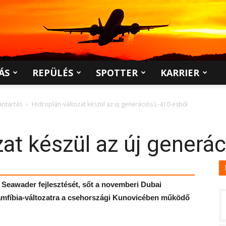
ÁS
REPÜLÉS
SPOTTER
KARRIER
antartás
Hidroplán-változat készül az új generációs L-410-esből
zat készül az új generá
 Seawader fejlesztését, sőt a novemberi Dubai
amfíbia-változatra a csehországi Kunovicében működő