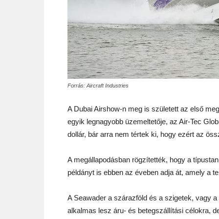
Forrás: Aircraft Industries
A Dubai Airshow-n meg is született az első me
egyik legnagyobb üzemeltetője, az Air-Tec Global
dollár, bár arra nem tértek ki, hogy ezért az ö
A megállapodásban rögzítették, hogy a típustan
példányt is ebben az éveben adja át, amely a t
A Seawader a szárazföld és a szigetek, vagy a s
alkalmas lesz áru- és betegszállítási célokra, de