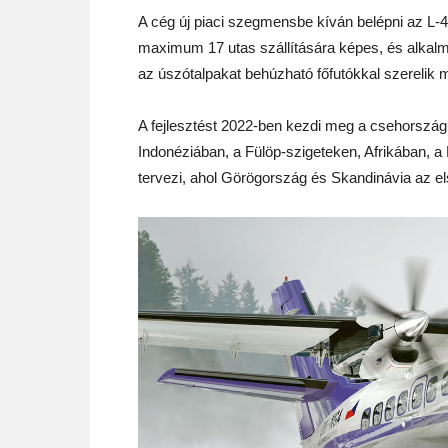
A cég új piaci szegmensbe kíván belépni az L-4
maximum 17 utas szállítására képes, és alkalma
az úszótalpakat behúzható főfutókkal szerelik m
A fejlesztést 2022-ben kezdi meg a csehország
Indonéziában, a Fülöp-szigeteken, Afrikában, 
tervezi, ahol Görögország és Skandinávia az el