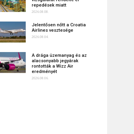
repedések miatt
2026.08.08.
Jelentősen nőtt a Croatia
Airlines vesztesége
2026.08.04.
A drága üzemanyag és az
alacsonyabb jegyárak
rontották a Wizz Air
eredményét
2026.08.06.