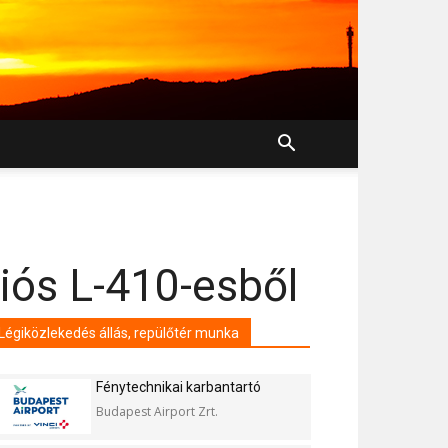
ciós L-410-esből
Légiközlekedés állás, repülőtér munka
Fénytechnikai karbantartó
Budapest Airport Zrt.