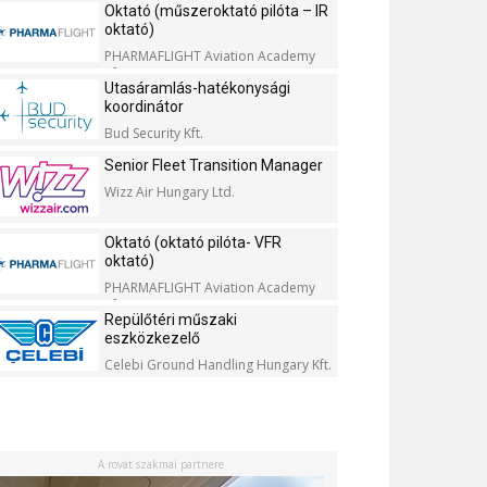
Oktató (műszeroktató pilóta – IR
oktató)
PHARMAFLIGHT Aviation Academy
Kft.
Utasáramlás-hatékonysági
koordinátor
Bud Security Kft.
Senior Fleet Transition Manager
Wizz Air Hungary Ltd.
Oktató (oktató pilóta- VFR
oktató)
PHARMAFLIGHT Aviation Academy
Kft.
Repülőtéri műszaki
eszközkezelő
Celebi Ground Handling Hungary Kft.
A rovat szakmai partnere