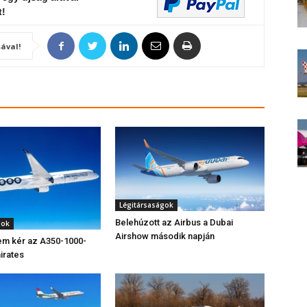
t!
ával!
Légitársaságok
Belehúzott az Airbus a Dubai
gok
Airshow második napján
em kér az A350-1000-
irates