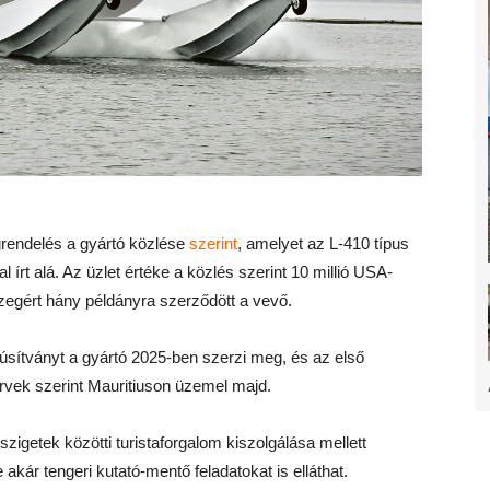
grendelés a gyártó közlése
szerint
, amelyet az L-410 típus
 írt alá. Az üzlet értéke a közlés szerint 10 millió USA-
sszegért hány példányra szerződött a vevő.
úsítványt a gyártó 2025-ben szerzi meg, és az első
ervek szerint Mauritiuson üzemel majd.
zigetek közötti turistaforgalom kiszolgálása mellett
 akár tengeri kutató-mentő feladatokat is elláthat.