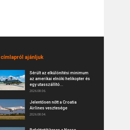
 címlapról ajánljuk
Sérült az elkülönítési minimum
az amerikai elnöki helikopter és
egy utasszállító...
2026.08.06.
Jelentősen nőtt a Croatia
Airlines vesztesége
2026.08.04.