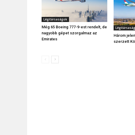
Légitársaságok
Még 65 Boeing 777-9-est rendelt, de
Légitársasá
nagyobb gépet szorgalmaz az
Három jelen
Emirates
szerzett K