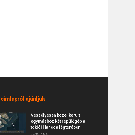
 címlapról ajánljuk
Veszélyesen közel került
egymáshoz két repülőgép a
tokiói Haneda légterében
2026.08.05.