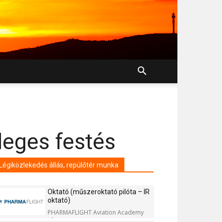
leges festés
Légiközlekedés állás, repülőtér munka
Oktató (műszeroktató pilóta – IR
oktató)
PHARMAFLIGHT Aviation Academy
Kft.