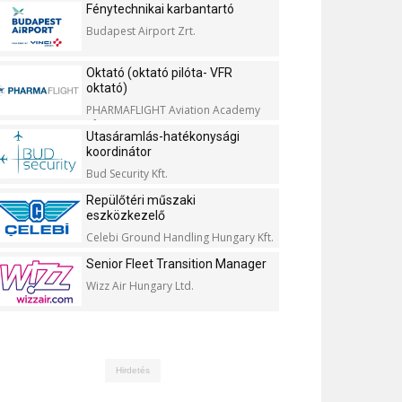
Fénytechnikai karbantartó
Budapest Airport Zrt.
Oktató (oktató pilóta- VFR
oktató)
PHARMAFLIGHT Aviation Academy
Kft.
Utasáramlás-hatékonysági
koordinátor
Bud Security Kft.
Repülőtéri műszaki
eszközkezelő
Celebi Ground Handling Hungary Kft.
Senior Fleet Transition Manager
Wizz Air Hungary Ltd.
Hirdetés