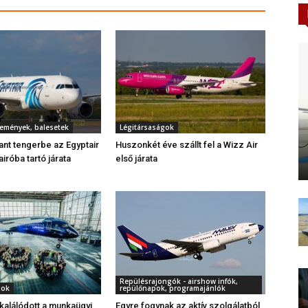
semények, balesetek
Légitársaságok
ant tengerbe az Egyptair
Huszonkét éve szállt fel a Wizz Air
iróba tartó járata
első járata
Repülésrajongók - airshow infók,
gok
repülőnapok, programajánlók
alálódott a munkaügyi
Egyre fogynak az aktív szolgálatból