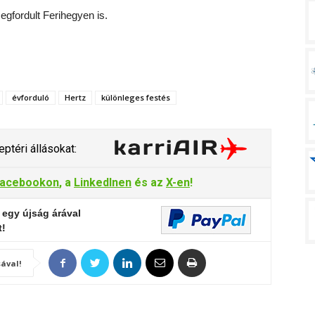
gfordult Ferihegyen is.
évforduló
Hertz
különleges festés
ptéri állásokat:
acebookon
, a
LinkedInen
és az
X-en
!
 egy újság árával
t!
ával!