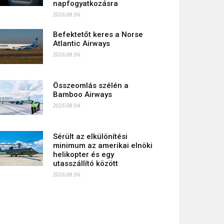
napfogyatkozásra
2026.08.06.
Befektetőt keres a Norse
Atlantic Airways
2026.08.06.
Összeomlás szélén a
Bamboo Airways
2026.08.04.
Sérült az elkülönítési
minimum az amerikai elnöki
helikopter és egy
utasszállító között
2026.08.06.