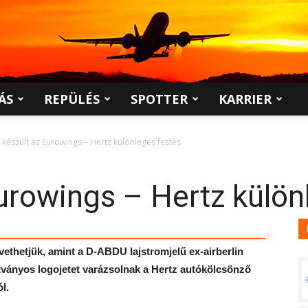
ÁS
REPÜLÉS
SPOTTER
KARRIER
y készült az Eurowings – Hertz különleges festés
Eurowings – Hertz külön
ethetjük, amint a D-ABDU lajstromjelű ex-airberlin
ványos logojetet varázsolnak a Hertz autókölcsönző
l.