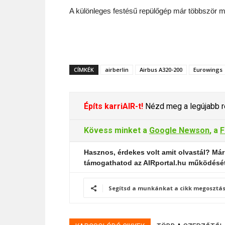
A különleges festésű repülőgép már többször me
CÍMKÉK
airberlin
Airbus A320-200
Eurowings
Építs karriAIR-t!
Nézd meg a legújabb re
Kövess minket a
Google Newson
, a
F
Hasznos, érdekes volt amit olvastál? Már
támogathatod az AIRportal.hu működésé
Segítsd a munkánkat a cikk megosztás