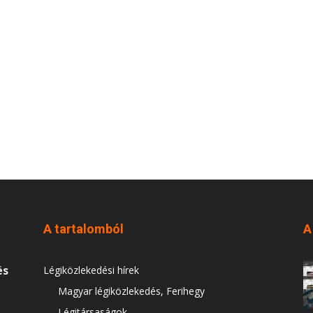
A tartalomból
A
és
Légiközlekedési hírek
Magyar légiközlekedés, Ferihegy
Légitársaságok