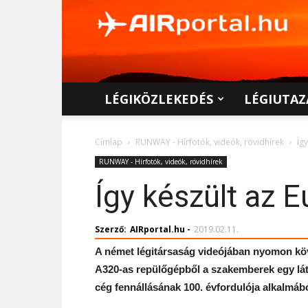
AIRportal.hu
LÉGIKÖZLEKEDÉS
LÉGIUTAZ
Címlap
RUNWAY - Hírfotók, videók, rövidhírek
Íg
RUNWAY - Hírfotók, videók, rövidhírek
Így készült az 
Szerző:
AIRportal.hu
-
2019.02.11.
A német légitársaság videójában nyomon köv
A320-as repülőgépből a szakemberek egy lát
cég fennállásának 100. évfordulója alkalmábó