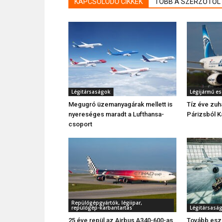
KAPCSOLÓDÓ CIKKEK
TÖBB A SZERZŐTŐL
Légitársaságok
Légijármű e
Megugró üzemanyagárak mellett is
Tíz éve zuh
nyereséges maradt a Lufthansa-
Párizsból Ka
csoport
Repülőgépgyártók, légiipar,
repülőgép-karbantartás
Légitársasá
25 éve repül az Airbus A340-600-as
Tovább eszk