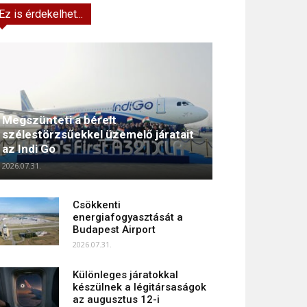
Ez is érdekelhet...
Megszünteti a bérelt
szélestörzsűekkel üzemelő járatait
az Indi Go
2026.07.31.
Csökkenti
energiafogyasztását a
Budapest Airport
2026.07.31.
Különleges járatokkal
készülnek a légitársaságok
az augusztus 12-i