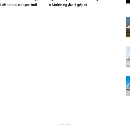
a Lufthansa-csoportnál
a Malév egykori gépei
Hirdetés