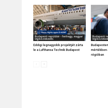
Budapesti repülőtér - Ferihegy, magyar
Budapesti re
légiközlekedés
légiközleke
Eddigi legnagyobb projektjét zárta
Budapesten
le a Lufthansa Technik Budapest
mértékben 
régióban