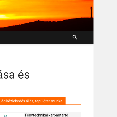
ása és
Légiközlekedés állás, repülőtér munka
Fénytechnikai karbantartó