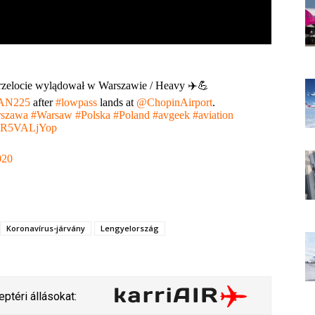
rzelocie wylądował w Warszawie / Heavy ✈️💪
AN225
after
#lowpass
lands at
@ChopinAirport
.
szawa
#Warsaw
#Polska
#Poland
#avgeek
#aviation
m/yR5VALjYop
020
Koronavírus-járvány
Lengyelország
ptéri állásokat: