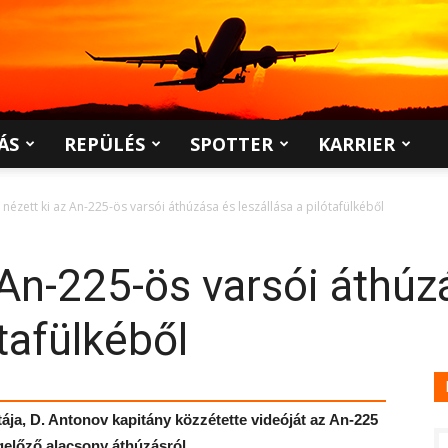
ÁS
REPÜLÉS
SPOTTER
KARRIER
y nézett ki az An-225-ös varsói áthúzása és leszállása a pilótafülkéből
z An-225-ös varsói áthúz
ótafülkéből
ája, D. Antonov kapitány közzétette videóját az An-225
egelőző alacsony áthúzásról.