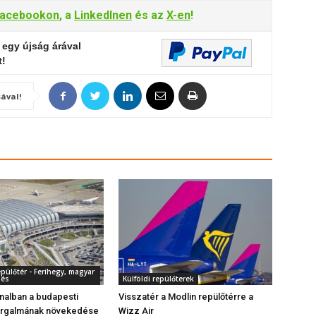
acebookon
, a
LinkedInen
és az
X-en
!
 egy újság árával
t!
ával!
pülőtér - Ferihegy, magyar
dés
Külföldi repülőterek
nalban a budapesti
Visszatér a Modlin repülőtérre a
forgalmának növekedése
Wizz Air