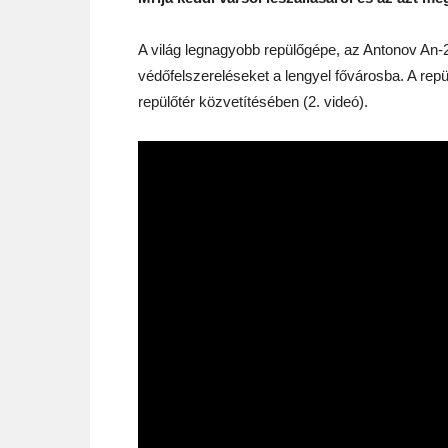
A világ legnagyobb repülőgépe, az Antonov An-2
védőfelszereléseket a lengyel fővárosba. A rep
repülőtér közvetítésében (2. videó).