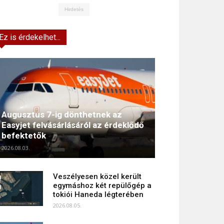
Hirdetés
Ez is érdekelhet...
Augusztus 7-ig dönthetnek az
Easyjet felvásárlásáról az érdeklődő
befektetők
2026.08.03.
Veszélyesen közel került
egymáshoz két repülőgép a
tokiói Haneda légterében
2026.08.05.