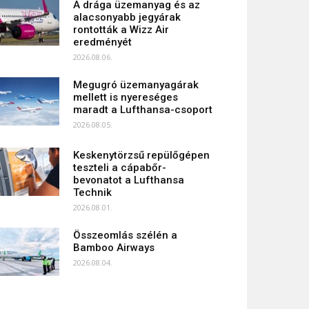
A drága üzemanyag és az
alacsonyabb jegyárak
rontották a Wizz Air
eredményét
2026.08.06.
Megugró üzemanyagárak
mellett is nyereséges
maradt a Lufthansa-csoport
2026.08.05.
Keskenytörzsű repülőgépen
teszteli a cápabőr-
bevonatot a Lufthansa
Technik
2026.08.01.
Összeomlás szélén a
Bamboo Airways
2026.08.04.