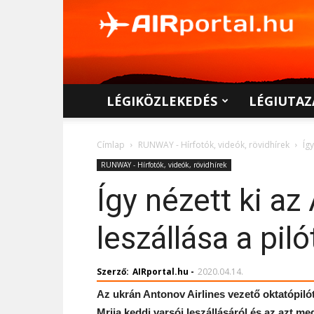
AIRportal.hu
LÉGIKÖZLEKEDÉS
LÉGIUTAZ
Címlap
RUNWAY - Hírfotók, videók, rövidhírek
Íg
RUNWAY - Hírfotók, videók, rövidhírek
Így nézett ki a
leszállása a pil
Szerző:
AIRportal.hu
-
2020.04.14.
Az ukrán Antonov Airlines vezető oktatópilót
Mrija keddi varsói leszállásáról és az azt m