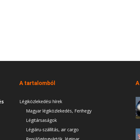
A tartalomból
A
és
Légiközlekedési hírek
Magyar légiközlekedés, Ferihegy
Légitársaságok
Légiáru-szállítás, air cargo
Repülőgépgyártók, légiipar