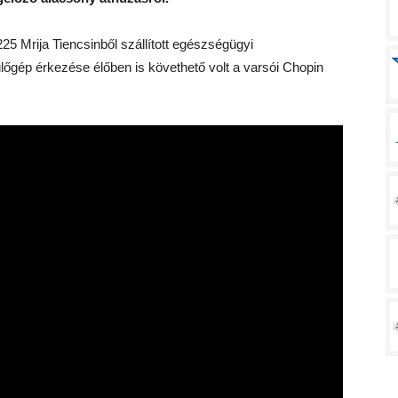
25 Mrija Tiencsinből szállított egészségügyi
ülőgép érkezése élőben is követhető volt a varsói Chopin