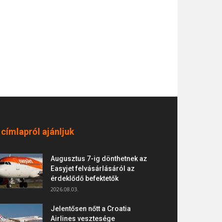
 címlapról ajánljuk
Augusztus 7-ig dönthetnek az
Easyjet felvásárlásáról az
érdeklődő befektetők
2026.08.03.
Jelentősen nőtt a Croatia
Airlines vesztesége