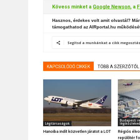
Kövess minket a
Google Newson
, a
F
Hasznos, érdekes volt amit olvastál? Már
támogathatod az AIRportal.hu működésé
Segítsd a munkánkat a cikk megosztás
KAPCSOLÓDÓ CIKKEK
TÖBB A SZERZŐTŐL
Budapesti re
Légitársaságok
légiközleke
Hanoiba indít közvetlen járatot a LOT
Régiós élvo
repülőtér 