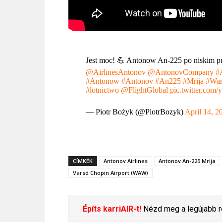
Jest moc! 💪 Antonow An-225 po niskim p
@AirlinesAntonov
@AntonovCompany
#
#Antonow
#Antonov
#An225
#Mrija
#War
#lotnictwo
@FlightGlobal
pic.twitter.co
— Piotr Bożyk (@PiotrBozyk)
April 14, 2
CÍMKÉK
Antonov Airlines
Antonov An-225 Mrija
Varsó Chopin Airport (WAW)
Építs karriAIR-t!
Nézd meg a legújabb re