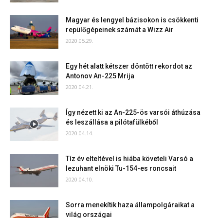
Magyar és lengyel bázisokon is csökkenti
repülőgépeinek számát a Wizz Air
2020.05.29.
Egy hét alatt kétszer döntött rekordot az
Antonov An-225 Mrija
2020.04.21.
Így nézett ki az An-225-ös varsói áthúzása
és leszállása a pilótafülkéből
2020.04.14.
Tíz év elteltével is hiába követeli Varsó a
lezuhant elnöki Tu-154-es roncsait
2020.04.10.
Sorra menekítik haza állampolgáraikat a
világ országai