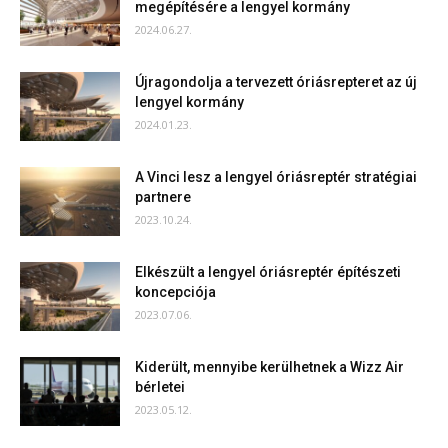
megépítésére a lengyel kormány
2024.06.27.
Újragondolja a tervezett óriásrepteret az új
lengyel kormány
2024.01.23.
A Vinci lesz a lengyel óriásreptér stratégiai
partnere
2023.10.24.
Elkészült a lengyel óriásreptér építészeti
koncepciója
2023.07.06.
Kiderült, mennyibe kerülhetnek a Wizz Air
bérletei
2023.05.12.