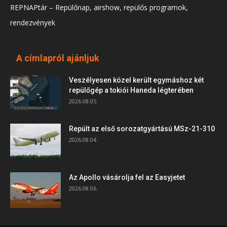
REPNAPtár – Repülőnap, airshow, repülős programok,
rendezvények
A címlapról ajánljuk
Veszélyesen közel került egymáshoz két
repülőgép a tokiói Haneda légterében
2026.08.05.
Repült az első sorozatgyártású MSz-21-310
2026.08.04.
Az Apollo vásárolja fel az Easyjetet
2026.08.06.