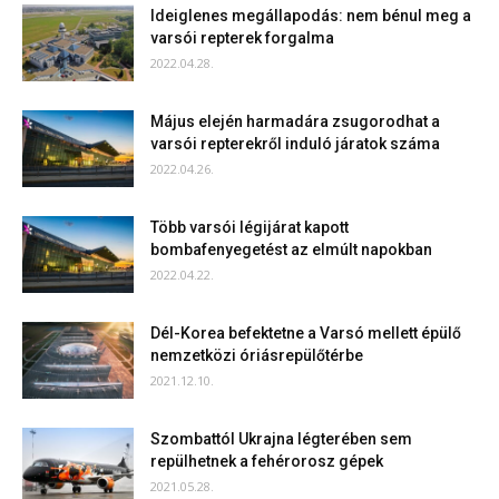
Ideiglenes megállapodás: nem bénul meg a
varsói repterek forgalma
2022.04.28.
Május elején harmadára zsugorodhat a
varsói repterekről induló járatok száma
2022.04.26.
Több varsói légijárat kapott
bombafenyegetést az elmúlt napokban
2022.04.22.
Dél-Korea befektetne a Varsó mellett épülő
nemzetközi óriásrepülőtérbe
2021.12.10.
Szombattól Ukrajna légterében sem
repülhetnek a fehérorosz gépek
2021.05.28.