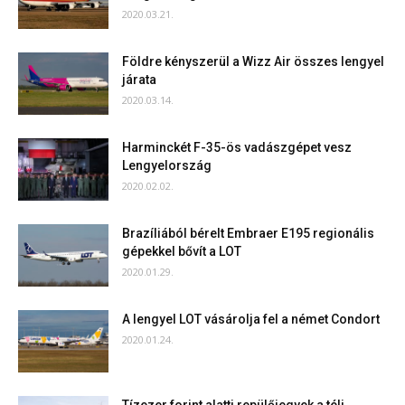
2020.03.21.
Földre kényszerül a Wizz Air összes lengyel
járata
2020.03.14.
Harminckét F-35-ös vadászgépet vesz
Lengyelország
2020.02.02.
Brazíliából bérelt Embraer E195 regionális
gépekkel bővít a LOT
2020.01.29.
A lengyel LOT vásárolja fel a német Condort
2020.01.24.