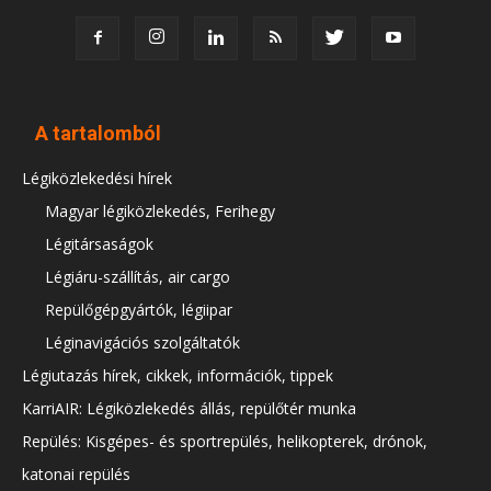
A tartalomból
Légiközlekedési hírek
Magyar légiközlekedés, Ferihegy
Légitársaságok
Légiáru-szállítás, air cargo
Repülőgépgyártók, légiipar
Léginavigációs szolgáltatók
Légiutazás hírek, cikkek, információk, tippek
KarriAIR: Légiközlekedés állás, repülőtér munka
Repülés: Kisgépes- és sportrepülés, helikopterek, drónok,
katonai repülés