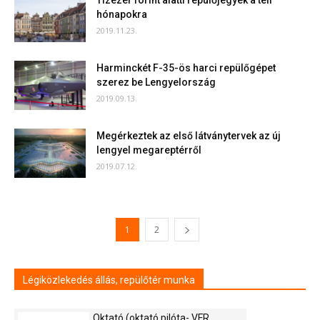
Tízezer forint alatti repülőjegyek a téli
hónapokra
2019.11.23.
Harminckét F-35-ös harci repülőgépet
szerez be Lengyelország
2019.09.13.
Megérkeztek az első látványtervek az új
lengyel megareptérről
2019.07.12.
1
2
Légiközlekedés állás, repülőtér munka
Oktató (oktató pilóta- VFR