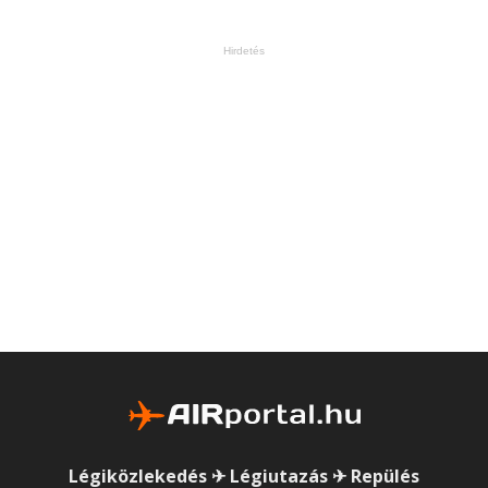
Hirdetés
Légiközlekedés ✈ Légiutazás ✈ Repülés