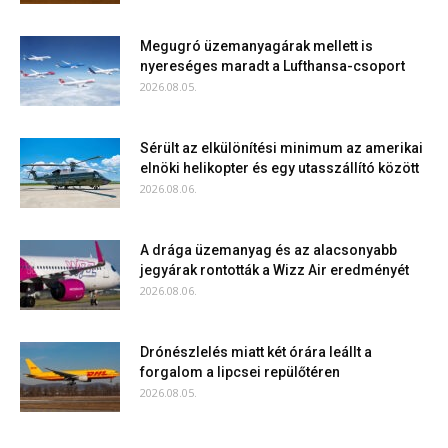
Megugró üzemanyagárak mellett is
nyereséges maradt a Lufthansa-csoport
2026.08.05.
Sérült az elkülönítési minimum az amerikai
elnöki helikopter és egy utasszállító között
2026.08.06.
A drága üzemanyag és az alacsonyabb
jegyárak rontották a Wizz Air eredményét
2026.08.06.
Drónészlelés miatt két órára leállt a
forgalom a lipcsei repülőtéren
2026.08.05.