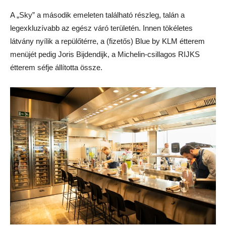
A „Sky” a második emeleten található részleg, talán a
legexkluzívabb az egész váró területén. Innen tökéletes
látvány nyílik a repülőtérre, a (fizetős) Blue by KLM étterem
menüjét pedig Joris Bijdendijk, a Michelin-csillagos RIJKS
étterem séfje állította össze.