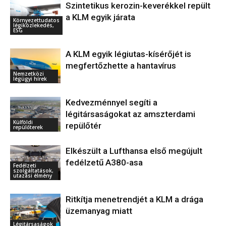
Szintetikus kerozin-keverékkel repült
a KLM egyik járata
Környezettudatos
légiközlekedés,
ESG
A KLM egyik légiutas-kísérőjét is
megfertőzhette a hantavírus
Nemzetközi
légügyi hírek
Kedvezménnyel segíti a
légitársaságokat az amszterdami
Külföldi
repülőtér
repülőterek
Elkészült a Lufthansa első megújult
fedélzetű A380-asa
Fedélzeti
szolgáltatások,
utazási élmény
Ritkítja menetrendjét a KLM a drága
üzemanyag miatt
Légitársaságok