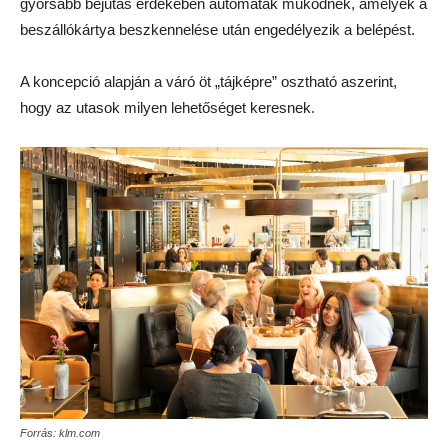
gyorsabb bejutás érdekében automaták működnek, amelyek a
beszállókártya beszkennelése után engedélyezik a belépést.
A koncepció alapján a váró öt „tájképre” osztható aszerint,
hogy az utasok milyen lehetőséget keresnek.
Forrás: klm.com