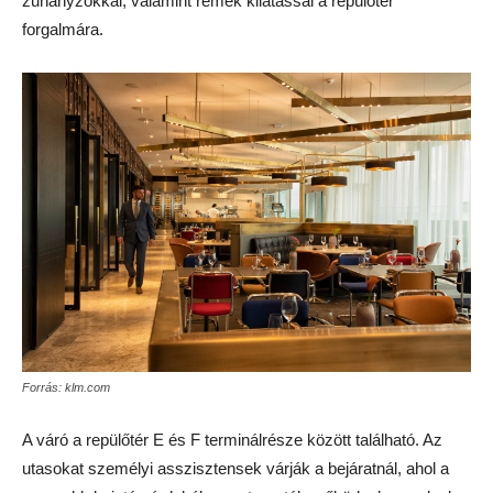
zuhanyzókkal, valamint remek kilátással a repülőtér
forgalmára.
Forrás: klm.com
A váró a repülőtér E és F terminálrésze között található. Az
utasokat személyi asszisztensek várják a bejáratnál, ahol a