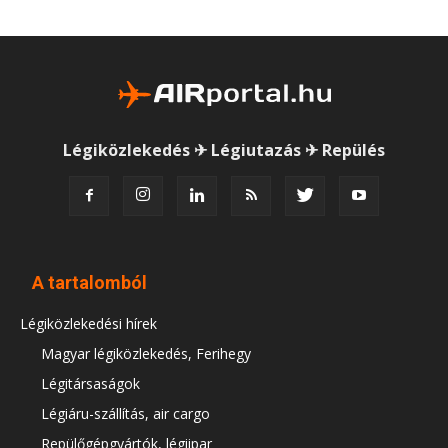
Légiközlekedés ✈ Légiutazás ✈ Repülés
A tartalomból
Légiközlekedési hírek
Magyar légiközlekedés, Ferihegy
Légitársaságok
Légiáru-szállítás, air cargo
Repülőgépgyártók, légiipar