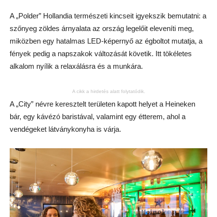
A „Polder” Hollandia természeti kincseit igyekszik bemutatni: a
szőnyeg zöldes árnyalata az ország legelőit eleveníti meg,
miközben egy hatalmas LED-képernyő az égboltot mutatja, a
fények pedig a napszakok változását követik. Itt tökéletes
alkalom nyílik a relaxálásra és a munkára.
A cikk a hirdetés alatt folytatódik.
A „City” névre keresztelt területen kapott helyet a Heineken
bár, egy kávézó baristával, valamint egy étterem, ahol a
vendégeket látványkonyha is várja.