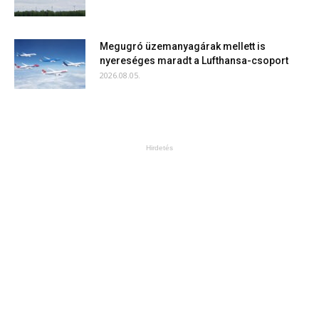
Megugró üzemanyagárak mellett is
nyereséges maradt a Lufthansa-csoport
2026.08.05.
Hirdetés