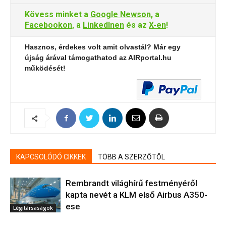
Kövess minket a
Google Newson
, a
Facebookon
, a
LinkedInen
és az
X-en
!
Hasznos, érdekes volt amit olvastál? Már egy
újság árával támogathatod az AIRportal.hu
működését!
KAPCSOLÓDÓ CIKKEK
TÖBB A SZERZŐTŐL
Rembrandt világhírű festményéről
kapta nevét a KLM első Airbus A350-
ese
Légitársaságok