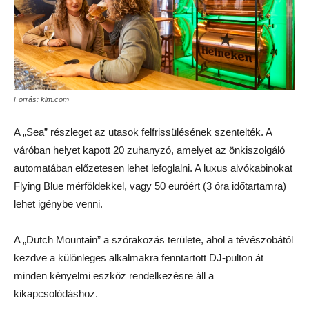
Forrás: klm.com
A „Sea” részleget az utasok felfrissülésének szentelték. A
váróban helyet kapott 20 zuhanyzó, amelyet az önkiszolgáló
automatában előzetesen lehet lefoglalni. A luxus alvókabinokat
Flying Blue mérföldekkel, vagy 50 euróért (3 óra időtartamra)
lehet igénybe venni.
A „Dutch Mountain” a szórakozás területe, ahol a tévészobától
kezdve a különleges alkalmakra fenntartott DJ-pulton át
minden kényelmi eszköz rendelkezésre áll a
kikapcsolódáshoz.