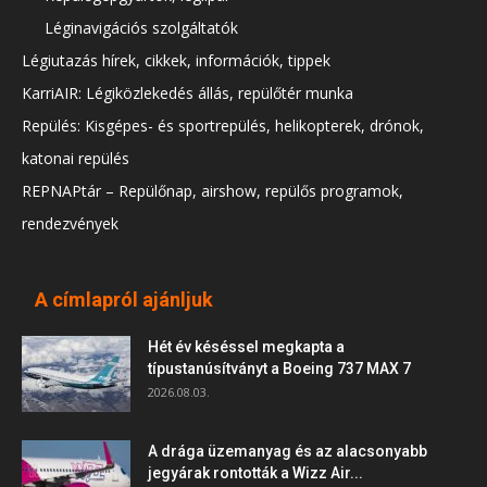
Léginavigációs szolgáltatók
Légiutazás hírek, cikkek, információk, tippek
KarriAIR: Légiközlekedés állás, repülőtér munka
Repülés: Kisgépes- és sportrepülés, helikopterek, drónok,
katonai repülés
REPNAPtár – Repülőnap, airshow, repülős programok,
rendezvények
A címlapról ajánljuk
Hét év késéssel megkapta a
típustanúsítványt a Boeing 737 MAX 7
2026.08.03.
A drága üzemanyag és az alacsonyabb
jegyárak rontották a Wizz Air...