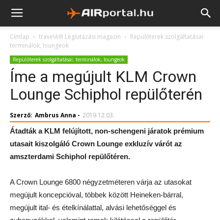
Címlap
travelAIR Légiutazási magazin
Repülőterek szolgáltatásai:
terminálok, loungeok
Repülőterek szolgáltatásai: terminálok, loungeok
Íme a megújult KLM Crown
Lounge Schiphol repülőterén
Szerző:
Ambrus Anna
-
2019.12.03.
Átadták a KLM felújított, non-schengeni járatok prémium
utasait kiszolgáló Crown Lounge exkluzív várót az
amszterdami Schiphol repülőtéren.
A Crown Lounge 6800 négyzetméteren várja az utasokat
megújult koncepcióval, többek között Heineken-bárral,
megújult ital- és ételkínálattal, alvási lehetőséggel és