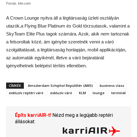
Forrás: klm.com
A Crown Lounge nyitva áll a légitársaság üzleti osztályán
utazók,a Flying Blue Platinum és Gold törzsutasok, valamint a
SkyTeam Elite Plus tagok számára. Azok, akik nem tartoznak
a felsoroltak közé, ám igénybe szeretnék venni a váró
szolgáltatásait, a légitársaság honlapján, mobil applikációján,
az automaták egyikénél, illetve a váró bejáratánál
igényelhetnek belépést térítés ellenében.
CÍMKÉK
Amszterdam Schiphol Repülőtér (AMS)
business class
exkluzív reptéri váró
exkluzív váró
KLM
lounge
terminál
Építs karriAIR-t!
Nézd meg a legújabb reptéri
állásokat: