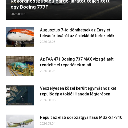
Rekordhosszúságú cargo-járatot teljesített
egy Boeing 777F
2026.08.05.
Augusztus 7-ig dönthetnek az Easyjet
felvásárlásáról az érdeklődő befektetők
2026.08.03.
Az FAA 471 Boeing 737 MAX vizsgálatát
rendelte el repedések miatt
2026.08.08.
Veszélyesen közel került egymáshoz két
repülőgép a tokiói Haneda légterében
2026.08.05.
Repült az első sorozatgyártású MSz-21-310
2026.08.04.