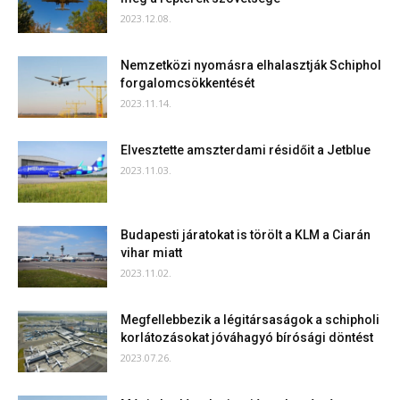
2023.12.08.
Nemzetközi nyomásra elhalasztják Schiphol
forgalomcsökkentését
2023.11.14.
Elvesztette amszterdami résidőit a Jetblue
2023.11.03.
Budapesti járatokat is törölt a KLM a Ciarán
vihar miatt
2023.11.02.
Megfellebbezik a légitársaságok a schipholi
korlátozásokat jóváhagyó bírósági döntést
2023.07.26.