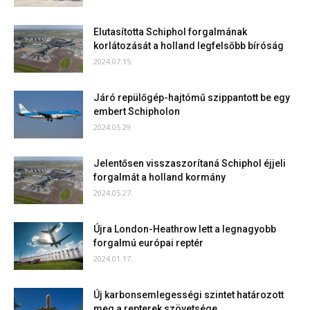
Elutasította Schiphol forgalmának
korlátozását a holland legfelsőbb bíróság
2024.07.15.
Járó repülőgép-hajtómű szippantott be egy
embert Schipholon
2024.05.29.
Jelentősen visszaszorítaná Schiphol éjjeli
forgalmát a holland kormány
2024.05.27.
Újra London-Heathrow lett a legnagyobb
forgalmú európai reptér
2024.01.17.
Új karbonsemlegességi szintet határozott
meg a repterek szövetsége