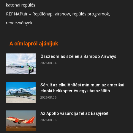
katonai repülés
REPNAPtár – Repülőnap, airshow, repülős programok,
rendezvények
A címlapról ajánljuk
Összeomlás szélén a Bamboo Airways
2026.08.04.
Sérült az elkülönítési minimum az amerikai
elnöki helikopter és egy utasszállító...
2026.08.06.
Az Apollo vásárolja fel az Easyjetet
2026.08.06.