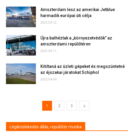
Amszterdam lesz az amerikai Jetblue
harmadik európai úti célja
2023.04.12.
Újra balhéztak a „környezetvédők” az
amszterdami repülőtéren
2023.04.11.
Kitiltaná az üzleti gépeket és megszüntetné
az éjszakai járatokat Schiphol
2023.04.04.
1
2
3
Légiközlekedés állás, repülőtér munka