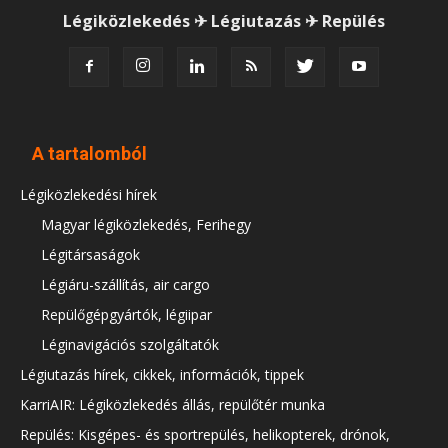
Légiközlekedés ✈ Légiutazás ✈ Repülés
A tartalomból
Légiközlekedési hírek
Magyar légiközlekedés, Ferihegy
Légitársaságok
Légiáru-szállítás, air cargo
Repülőgépgyártók, légiipar
Léginavigációs szolgáltatók
Légiutazás hírek, cikkek, információk, tippek
KarriAIR: Légiközlekedés állás, repülőtér munka
Repülés: Kisgépes- és sportrepülés, helikopterek, drónok,