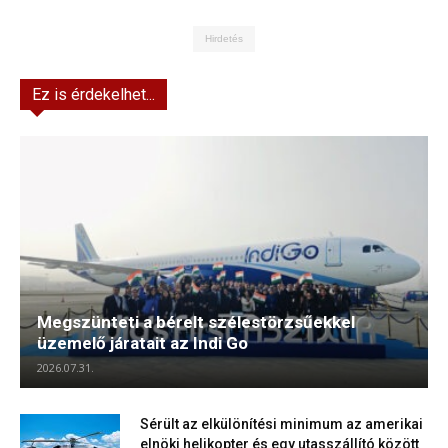
Hirdetés
Ez is érdekelhet...
Megszünteti a bérelt szélestörzsűekkel
üzemelő járatait az Indi Go
2026.07.31.
Sérült az elkülönítési minimum az amerikai
elnöki helikopter és egy utasszállító között