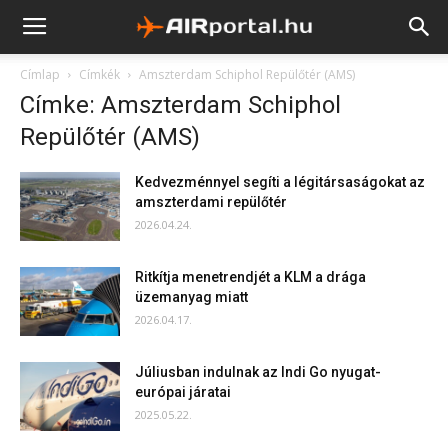
Címlap
Címkék
Amszterdam Schiphol Repülőtér (AMS)
Címke: Amszterdam Schiphol
Repülőtér (AMS)
Kedvezménnyel segíti a légitársaságokat az
amszterdami repülőtér
2026.04.24.
Ritkítja menetrendjét a KLM a drága
üzemanyag miatt
2026.04.17.
Júliusban indulnak az Indi Go nyugat-
európai járatai
2025.05.22.