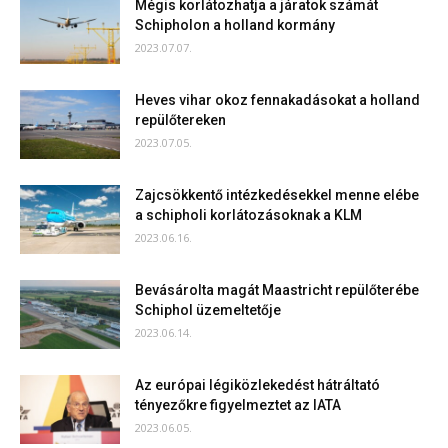
Mégis korlátozhatja a járatok számát
Schipholon a holland kormány
2023.07.07.
Heves vihar okoz fennakadásokat a holland
repülőtereken
2023.07.05.
Zajcsökkentő intézkedésekkel menne elébe
a schipholi korlátozásoknak a KLM
2023.06.16.
Bevásárolta magát Maastricht repülőterébe
Schiphol üzemeltetője
2023.06.14.
Az európai légiközlekedést hátráltató
tényezőkre figyelmeztet az IATA
2023.06.05.