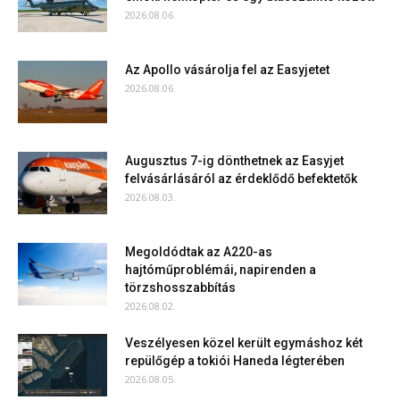
2026.08.06.
Az Apollo vásárolja fel az Easyjetet
2026.08.06.
Augusztus 7-ig dönthetnek az Easyjet
felvásárlásáról az érdeklődő befektetők
2026.08.03.
Megoldódtak az A220-as
hajtóműproblémái, napirenden a
törzshosszabbítás
2026.08.02.
Veszélyesen közel került egymáshoz két
repülőgép a tokiói Haneda légterében
2026.08.05.