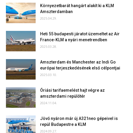
Környezetbarát hangárt alakít ki a KLM
Amszterdamban
2025.04.29.
Heti 55 budapesti járatot üzemeltet az Air
France-KLM a nyári menetrendben
2025.03.28.
Amszterdam és Manchester az Indi Go
európai terjeszkedésének első célpontjai
2025.03.10.
Óriási tarifaemelést hajt végre az
amszterdami repülőtér
2024.11.04.
Jövő nyáron már új A321neo gépeivel is
repül Budapestre a KLM
2024.09.27.