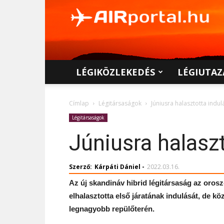
AIRportal.hu
LÉGIKÖZLEKEDÉS
LÉGIUTAZ
Címlap
Légitársaságok
Júniusra halasztotta indul
Légitársaságok
Júniusra halaszt
Szerző:
Kárpáti Dániel
-
2022.03.16.
Az új skandináv hibrid légitársaság az oros
elhalasztotta első járatának indulását, de 
legnagyobb repülőterén.