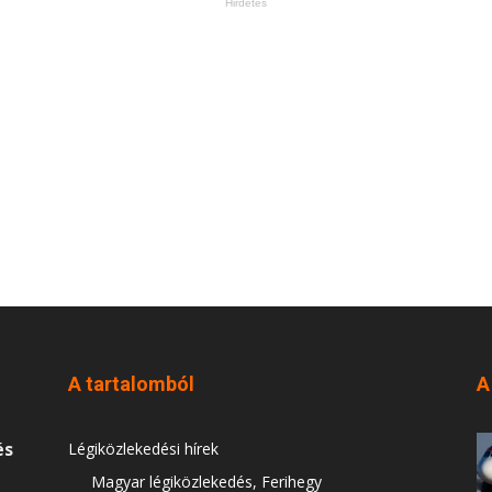
Hirdetés
A tartalomból
A
és
Légiközlekedési hírek
Magyar légiközlekedés, Ferihegy