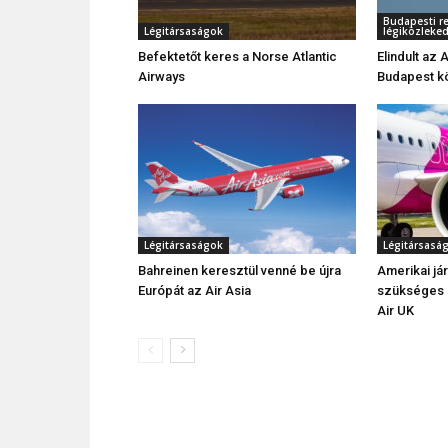
Budapesti re
Légitársaságok
légiközleke
Befektetőt keres a Norse Atlantic
Elindult az
Airways
Budapest kö
Légitársaságok
Légitársasá
Bahreinen keresztül venné be újra
Amerikai já
Európát az Air Asia
szükséges e
Air UK