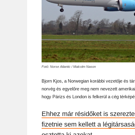
Fotó: Norse Atlantic / Malcolm Nason
Bjorn Kjos, a Norwegian korábbi vezetője és társa
norvég és egyelőre meg nem nevezett amerikai vá
hogy Párizs és London is felkerül a cég térképé
Ehhez már résidőket is szerezte
fizetnie sem kellett a légitársa
osztotta ki azokat.