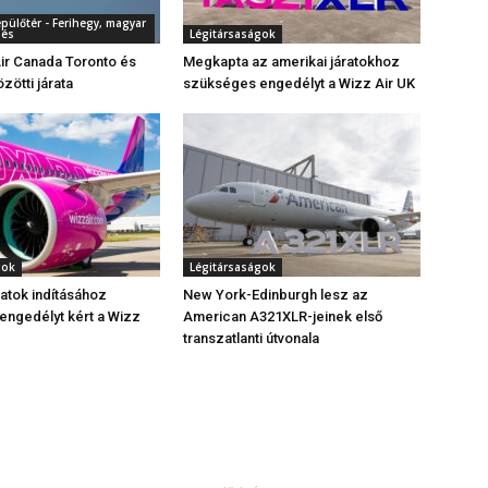
pülőtér - Ferihegy, magyar
dés
Légitársaságok
 Air Canada Toronto és
Megkapta az amerikai járatokhoz
zötti járata
szükséges engedélyt a Wizz Air UK
gok
Légitársaságok
ratok indításához
New York-Edinburgh lesz az
ngedélyt kért a Wizz
American A321XLR-jeinek első
transzatlanti útvonala