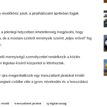
résidőkhöz jutott, a járathálózatot áprilisban fogják
a jelenlegi helyzetben lehetetlenség megjósolni, hogy
, de a mostani szintről reményeik szerint „teljes erővel” fog
k.
lelő mennyiségű személyzettel rendelkezik a közlés
n légiutas-kísérő központot is létrehoztak.
y újra megpróbálkozik egy transzatlanti járatokat kínáló
rwegiant csődbe vitte a gyors növekedés és a hosszútávú
résidő
transzatlanti járatok
új légitársaság