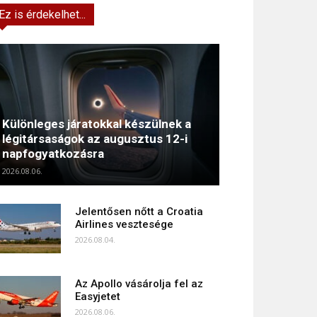
Ez is érdekelhet...
Különleges járatokkal készülnek a
légitársaságok az augusztus 12-i
napfogyatkozásra
2026.08.06.
Jelentősen nőtt a Croatia
Airlines vesztesége
2026.08.04.
Az Apollo vásárolja fel az
Easyjetet
2026.08.06.