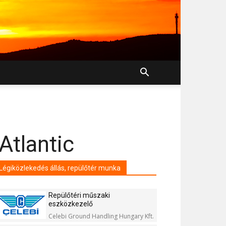
Atlantic
Légiközlekedés állás, repülőtér munka
Repülőtéri műszaki
eszközkezelő
Celebi Ground Handling Hungary Kft.