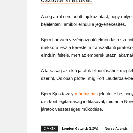
A cég arról nem adott tájékoztatást, hogy milyen 
bejelenteni, amikor elindul a jegyértékesítés.
Bjorn Larssen vezérigazgató elmondása szerint 
mekkora lesz a kereslet a transzatlanti járatokra
elindulni felfelé, mert az emberek utazni akarna
A társaság az első járatok elindulásához megfe
szerint, Oslóban pilóta-, míg Fort Lauderdale-be
Bjorn Kjos tavaly
márciusban
jelentette be, hog
diszkont légitársaság indításával, miután a No
járatok veszteséges működése.
CÍMKÉK
London Gatwick (LGW)
Norse Atlantic