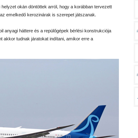
i helyzet okán döntöttek arról, hogy a korábban tervezett
en az emelkedő kerozinárak is szerepet játszanak.
l anyagi háttere és a repülőgépek bérlési konstrukciója
t akkor tudnak járatokat indítani, amikor erre a