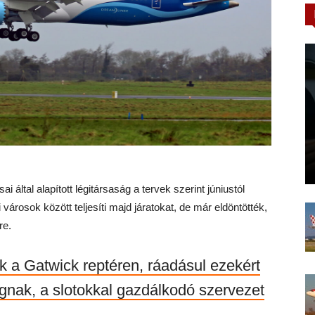
i által alapított légitársaság a tervek szerint júniustól
rosok között teljesíti majd járatokat, de már eldöntötték,
re.
k a Gatwick reptéren, ráadásul ezekért
ságnak, a slotokkal gazdálkodó szervezet