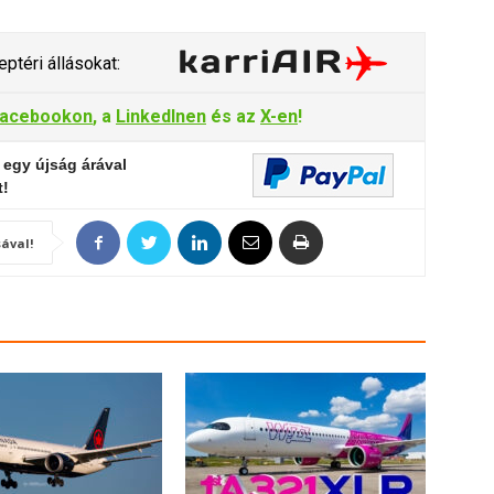
ptéri állásokat:
acebookon
, a
LinkedInen
és az
X-en
!
 egy újság árával
t!
ával!