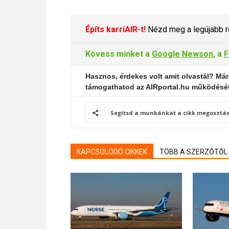
Építs karriAIR-t!
Nézd meg a legújabb re
Kövess minket a
Google Newson
, a
F
Hasznos, érdekes volt amit olvastál? Már
támogathatod az AIRportal.hu működésé
Segítsd a munkánkat a cikk megosztás
KAPCSOLÓDÓ CIKKEK
TÖBB A SZERZŐTŐL