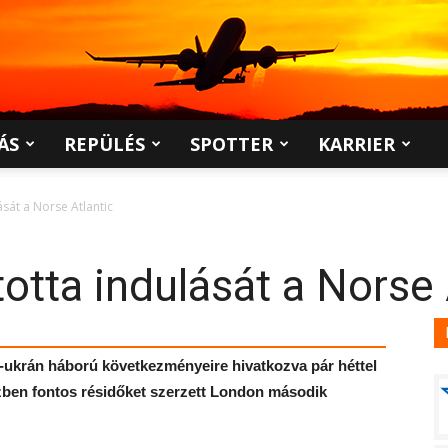
ÁS
REPÜLÉS
SPOTTER
KARRIER
ását a Norse Atlantic
otta indulását a Norse 
z-ukrán háború következményeire hivatkozva pár héttel
közben fontos résidőket szerzett London második