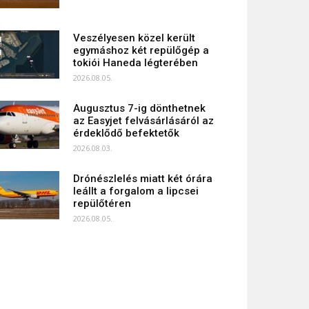
Veszélyesen közel került
egymáshoz két repülőgép a
tokiói Haneda légterében
2026.08.05.
Augusztus 7-ig dönthetnek
az Easyjet felvásárlásáról az
érdeklődő befektetők
2026.08.03.
Drónészlelés miatt két órára
leállt a forgalom a lipcsei
repülőtéren
2026.08.05.