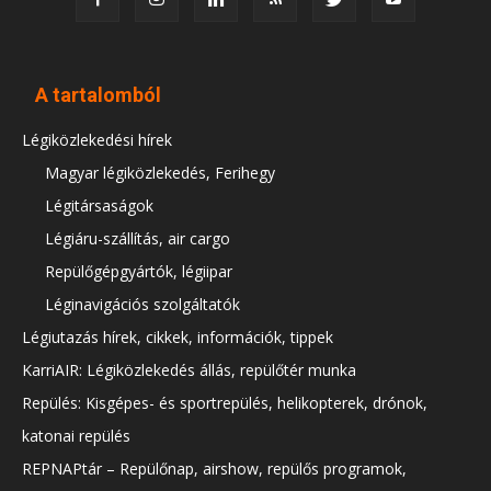
A tartalomból
Légiközlekedési hírek
Magyar légiközlekedés, Ferihegy
Légitársaságok
Légiáru-szállítás, air cargo
Repülőgépgyártók, légiipar
Léginavigációs szolgáltatók
Légiutazás hírek, cikkek, információk, tippek
KarriAIR: Légiközlekedés állás, repülőtér munka
Repülés: Kisgépes- és sportrepülés, helikopterek, drónok,
katonai repülés
REPNAPtár – Repülőnap, airshow, repülős programok,