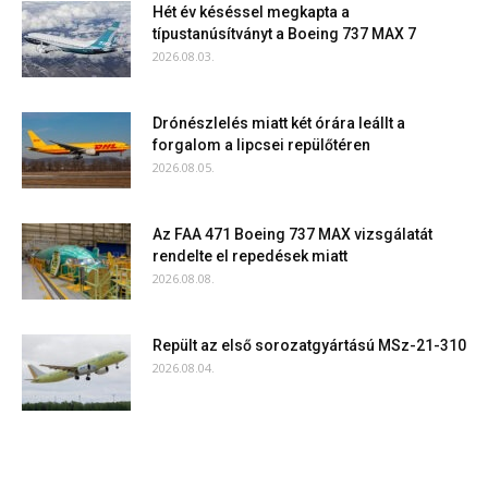
Hét év késéssel megkapta a
típustanúsítványt a Boeing 737 MAX 7
2026.08.03.
Drónészlelés miatt két órára leállt a
forgalom a lipcsei repülőtéren
2026.08.05.
Az FAA 471 Boeing 737 MAX vizsgálatát
rendelte el repedések miatt
2026.08.08.
Repült az első sorozatgyártású MSz-21-310
2026.08.04.