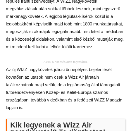
repülés iránti szenvedélyt. A WIZZ Nagykövetek
megválasztásuk után sokkal többek lesznek, mint egyszerű
márkanagykövetek. A legjobb légiutas-kísérők közül is a
legjobbakként képviselik majd több mint 1800 munkatársukat,
megosztják szakmájuk legizgalmasabb részleteit a médiában
és a közösségi oldalakon, valamint első kézből mutatják meg,
mi mindent kell tudni a felhők fölötti karrierhez.
A cikk a hirdetés alatt folytatódik.
Az új WIZZ nagykövetek júliusi ünnepélyes bejelentését
követően az utasok nem csak a Wizz Air járatain
találkozhatnak majd velük, de a légitársaság által támogatott
futórendezvényeken Közép- és Kelet-Európa számos
országában, továbbá videókban és a fedélzeti WIZZ Magazin
lapjain is.
Kik legyenek a Wizz Air