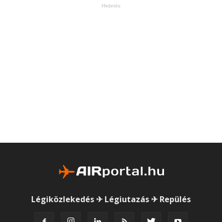
Hirdetés
Légiközlekedés ✈ Légiutazás ✈ Repülés