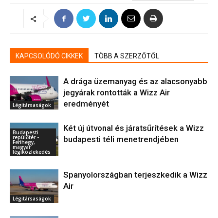
KAPCSOLÓDÓ CIKKEK
TÖBB A SZERZŐTŐL
A drága üzemanyag és az alacsonyabb
jegyárak rontották a Wizz Air
eredményét
Légitársaságok
Két új útvonal és járatsűrítések a Wizz
Budapesti
repülőtér -
budapesti téli menetrendjében
Ferihegy,
magyar
légiközlekedés
Spanyolországban terjeszkedik a Wizz
Air
Légitársaságok