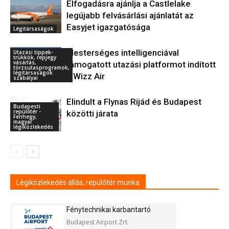
Elfogadásra ajánlja a Castlelake
legújabb felvásárlási ajánlatát az
Easyjet igazgatósága
Légitársaságok
Mesterséges intelligenciával
Utazási tippek-
trükkök, repjegy
vásárlás,
támogatott utazási platformot indított
törzsutasprogramok,
légitársaságok
a Wizz Air
szabályai
Elindult a Flynas Rijád és Budapest
Budapesti
repülőtér -
közötti járata
Ferihegy,
magyar
légiközlekedés
Légiközlekedés állás, repülőtér munka
Fénytechnikai karbantartó
Budapest Airport Zrt.