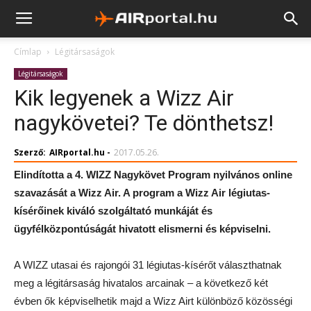
Címlap
Légitársaságok
Légitársaságok
Kik legyenek a Wizz Air
nagykövetei? Te dönthetsz!
Szerző:
AIRportal.hu
-
2017.05.26.
Elindította a 4. WIZZ Nagykövet Program nyilvános online
szavazását a Wizz Air. A program a Wizz Air légiutas-
kísérőinek kiváló szolgáltató munkáját és
ügyfélközpontúságát hivatott elismerni és képviselni.
A WIZZ utasai és rajongói 31 légiutas-kísérőt választhatnak
meg a légitársaság hivatalos arcainak – a következő két
évben ők képviselhetik majd a Wizz Airt különböző közösségi