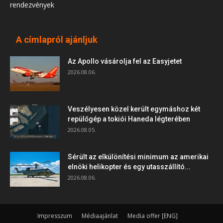
rendezvények
A címlapról ajánljuk
Az Apollo vásárolja fel az Easyjetet
2026.08.06.
Veszélyesen közel került egymáshoz két
repülőgép a tokiói Haneda légterében
2026.08.05.
Sérült az elkülönítési minimum az amerikai
elnöki helikopter és egy utasszállító...
2026.08.06.
Impresszum
Médiaajánlat
Media offer [ENG]