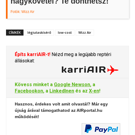
nagykövetei? Te dönthetsz!
Fotók: Wizz Air
CÍMKÉK
légiutaskísérő
low-cost
Wizz Air
Építs karriAIR-t!
Nézd meg a legújabb reptéri
állásokat:
Kövess minket a
Google Newson
, a
Facebookon
, a
LinkedInen
és az
X-en
!
Hasznos, érdekes volt amit olvastál? Már egy
újság árával támogathatod az AIRportal.hu
működését!