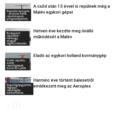
A csőd után 13 évvel is repülnek még a
Repülésrajongók
Malév egykori gépei
- airshow infók,
repülőnapok,
programajánlók
Hetven éve kezdte meg önálló
Budapesti
repülőtér -
működését a Malév
Ferihegy,
magyar
légiközlekedés
Eladó az egykori holland kormánygép
Üzleti repülés,
üzleti
repülőgépek,
business jetek
Harminc éve történt balesetről
Repülőgépgyártók,
emlékezett meg az Aeroplex
légiipar,
repülőgép-
karbantartás