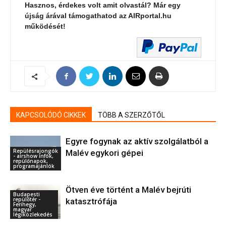
Hasznos, érdekes volt amit olvastál? Már egy
újság árával támogathatod az AIRportal.hu
működését!
KAPCSOLÓDÓ CIKKEK
TÖBB A SZERZŐTŐL
Egyre fogynak az aktív szolgálatból a
Repülésrajongók
Malév egykori gépei
- airshow infók,
repülőnapok,
programajánlók
Ötven éve történt a Malév bejrúti
Budapesti
repülőtér -
katasztrófája
Ferihegy,
magyar
légiközlekedés