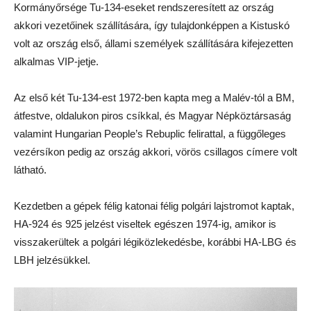
Kormányőrsége Tu-134-eseket rendszeresített az ország
akkori vezetőinek szállítására, így tulajdonképpen a Kistuskó
volt az ország első, állami személyek szállítására kifejezetten
alkalmas VIP-jetje.
Az első két Tu-134-est 1972-ben kapta meg a Malév-tól a BM,
átfestve, oldalukon piros csíkkal, és Magyar Népköztársaság
valamint Hungarian People’s Rebuplic felirattal, a függőleges
vezérsíkon pedig az ország akkori, vörös csillagos címere volt
látható.
Kezdetben a gépek félig katonai félig polgári lajstromot kaptak,
HA-924 és 925 jelzést viseltek egészen 1974-ig, amikor is
visszakerültek a polgári légiközlekedésbe, korábbi HA-LBG és
LBH jelzésükkel.