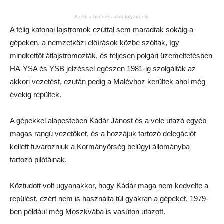
A cikk a hirdetés alatt folytatódik.
A félig katonai lajstromok ezúttal sem maradtak sokáig a
gépeken, a nemzetközi előírások közbe szóltak, így
mindkettőt átlajstromozták, és teljesen polgári üzemeltetésben
HA-YSA és YSB jelzéssel egészen 1981-ig szolgálták az
akkori vezetést, ezután pedig a Malévhoz kerültek ahol még
évekig repültek.
A gépekkel alapesteben Kádár Jánost és a vele utazó egyéb
magas rangú vezetőket, és a hozzájuk tartozó delegációt
kellett fuvarozniuk a Kormányőrség belügyi állományba
tartozó pilótáinak.
Köztudott volt ugyanakkor, hogy Kádár maga nem kedvelte a
repülést, ezért nem is használta túl gyakran a gépeket, 1979-
ben például még Moszkvába is vasúton utazott.