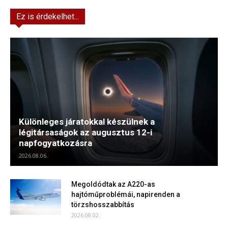
Ez is érdekelhet...
Különleges járatokkal készülnek a
légitársaságok az augusztus 12-i
napfogyatkozásra
2026.08.06.
Megoldódtak az A220-as
hajtóműproblémái, napirenden a
törzshosszabbítás
2026.08.02.