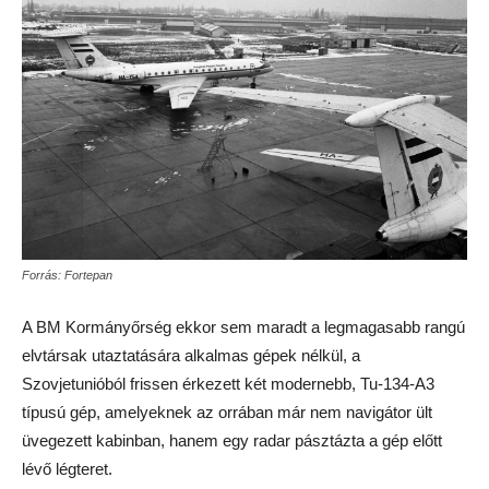
Forrás: Fortepan
A BM Kormányőrség ekkor sem maradt a legmagasabb rangú
elvtársak utaztatására alkalmas gépek nélkül, a
Szovjetunióból frissen érkezett két modernebb, Tu-134-A3
típusú gép, amelyeknek az orrában már nem navigátor ült
üvegezett kabinban, hanem egy radar pásztázta a gép előtt
lévő légteret.