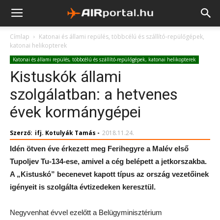
Címlap
Katonai és állami repülés, többcélú és szállító-repülőgépek,
katonai helikopterek
Katonai és állami repülés, többcélú és szállító-repülőgépek, katonai helikopterek
Kistuskók állami
szolgálatban: a hetvenes
évek kormánygépei
Szerző:
ifj. Kotulyák Tamás
-
2018.11.24.
Idén ötven éve érkezett meg Ferihegyre a Malév első
Tupoljev Tu-134-ese, amivel a cég belépett a jetkorszakba.
A „Kistuskó” becenevet kapott típus az ország vezetőinek
igényeit is szolgálta évtizedeken keresztül.
Negyvenhat évvel ezelőtt a Belügyminisztérium