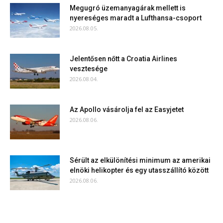
Megugró üzemanyagárak mellett is
nyereséges maradt a Lufthansa-csoport
2026.08.05.
Jelentősen nőtt a Croatia Airlines
vesztesége
2026.08.04.
Az Apollo vásárolja fel az Easyjetet
2026.08.06.
Sérült az elkülönítési minimum az amerikai
elnöki helikopter és egy utasszállító között
2026.08.06.