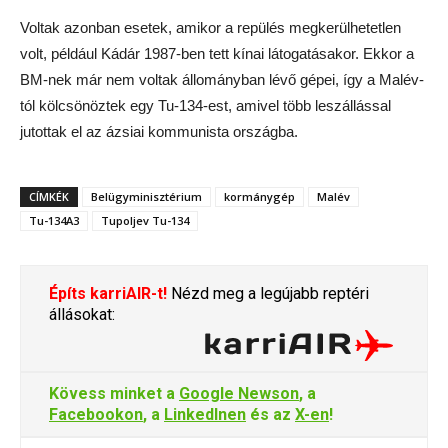
Voltak azonban esetek, amikor a repülés megkerülhetetlen
volt, például Kádár 1987-ben tett kínai látogatásakor. Ekkor a
BM-nek már nem voltak állományban lévő gépei, így a Malév-
tól kölcsönöztek egy Tu-134-est, amivel több leszállással
jutottak el az ázsiai kommunista országba.
CÍMKÉK
Belügyminisztérium
kormánygép
Malév
Tu-134A3
Tupoljev Tu-134
Építs karriAIR-t!
Nézd meg a legújabb reptéri
állásokat:
Kövess minket a
Google Newson
, a
Facebookon
, a
LinkedInen
és az
X-en
!