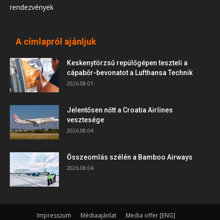
rendezvények
A címlapról ajánljuk
Keskenytörzsű repülőgépen teszteli a
cápabőr-bevonatot a Lufthansa Technik
2026.08.01.
Jelentősen nőtt a Croatia Airlines
vesztesége
2026.08.04.
Összeomlás szélén a Bamboo Airways
2026.08.04.
Impresszum
Médiaajánlat
Media offer [ENG]