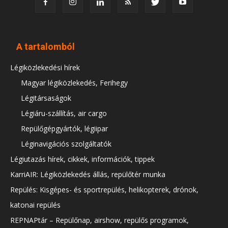
A tartalomból
Légiközlekedési hírek
Magyar légiközlekedés, Ferihegy
Légitársaságok
Légiáru-szállítás, air cargo
Repülőgépgyártók, légiipar
Léginavigációs szolgáltatók
Légiutazás hírek, cikkek, információk, tippek
KarriAIR: Légiközlekedés állás, repülőtér munka
Repülés: Kisgépes- és sportrepülés, helikopterek, drónok,
katonai repülés
REPNAPtár – Repülőnap, airshow, repülős programok,