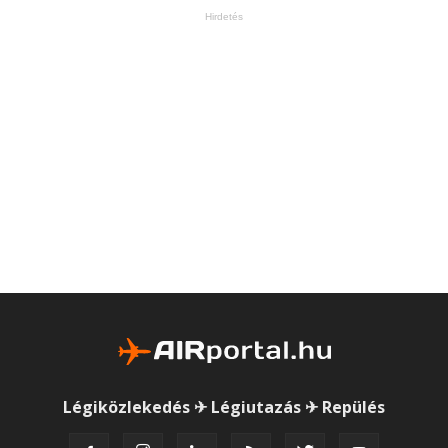
Hirdetés
Légiközlekedés ✈ Légiutazás ✈ Repülés