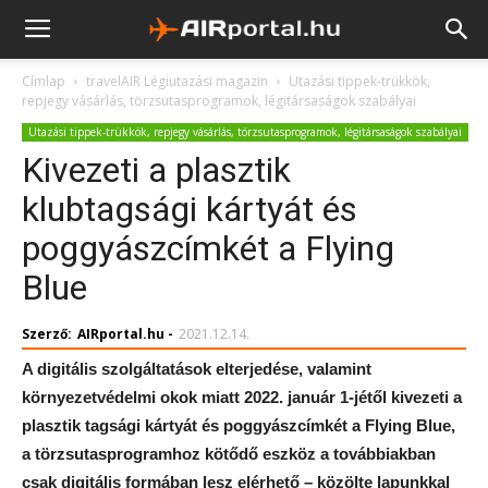
Címlap
travelAIR Légiutazási magazin
Utazási tippek-trükkök,
repjegy vásárlás, törzsutasprogramok, légitársaságok szabályai
Utazási tippek-trükkök, repjegy vásárlás, törzsutasprogramok, légitársaságok szabályai
Kivezeti a plasztik
klubtagsági kártyát és
poggyászcímkét a Flying
Blue
Szerző:
AIRportal.hu
-
2021.12.14.
A digitális szolgáltatások elterjedése, valamint
környezetvédelmi okok miatt 2022. január 1-jétől kivezeti a
plasztik tagsági kártyát és poggyászcímkét a Flying Blue,
a törzsutasprogramhoz kötődő eszköz a továbbiakban
csak digitális formában lesz elérhető – közölte lapunkkal