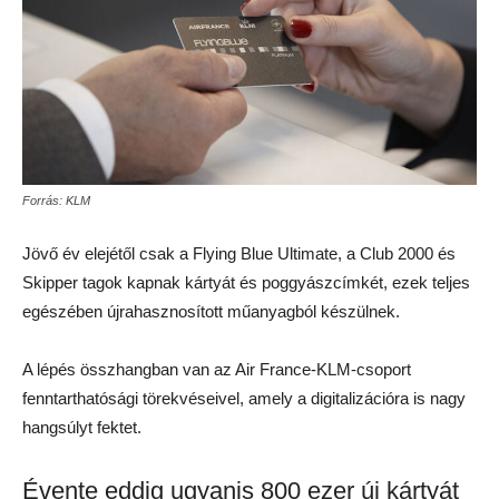
Forrás: KLM
Jövő év elejétől csak a Flying Blue Ultimate, a Club 2000 és
Skipper tagok kapnak kártyát és poggyászcímkét, ezek teljes
egészében újrahasznosított műanyagból készülnek.
A lépés összhangban van az Air France-KLM-csoport
fenntarthatósági törekvéseivel, amely a digitalizációra is nagy
hangsúlyt fektet.
Évente eddig ugyanis 800 ezer új kártyát