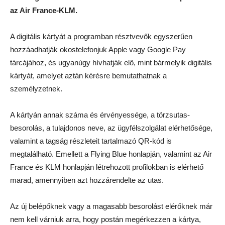
az Air France-KLM.
A digitális kártyát a programban résztvevők egyszerűen
hozzáadhatják okostelefonjuk Apple vagy Google Pay
tárcájához, és ugyanúgy hívhatják elő, mint bármelyik digitális
kártyát, amelyet aztán kérésre bemutathatnak a
személyzetnek.
A kártyán annak száma és érvényessége, a törzsutas-
besorolás, a tulajdonos neve, az ügyfélszolgálat elérhetősége,
valamint a tagság részleteit tartalmazó QR-kód is
megtalálható. Emellett a Flying Blue honlapján, valamint az Air
France és KLM honlapján létrehozott profilokban is elérhető
marad, amennyiben azt hozzárendelte az utas.
Az új belépőknek vagy a magasabb besorolást elérőknek már
nem kell várniuk arra, hogy postán megérkezzen a kártya,