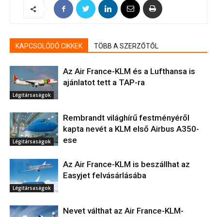
KAPCSOLÓDÓ CIKKEK
TÖBB A SZERZŐTŐL
Az Air France-KLM és a Lufthansa is
ajánlatot tett a TAP-ra
Légitársaságok
Rembrandt világhírű festményéről
kapta nevét a KLM első Airbus A350-
ese
Légitársaságok
Az Air France-KLM is beszállhat az
Easyjet felvásárlásába
Légitársaságok
Nevet válthat az Air France-KLM-