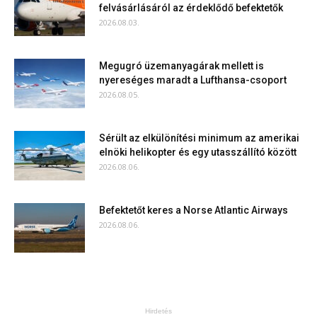
felvásárlásáról az érdeklődő befektetők
2026.08.03.
Megugró üzemanyagárak mellett is
nyereséges maradt a Lufthansa-csoport
2026.08.05.
Sérült az elkülönítési minimum az amerikai
elnöki helikopter és egy utasszállító között
2026.08.06.
Befektetőt keres a Norse Atlantic Airways
2026.08.06.
Hirdetés