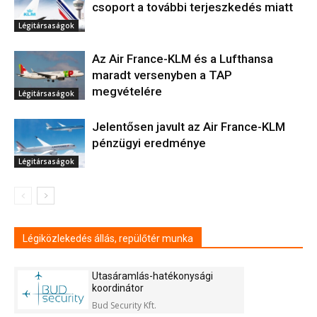
csoport a további terjeszkedés miatt
Légitársaságok
Az Air France-KLM és a Lufthansa
maradt versenyben a TAP
megvételére
Légitársaságok
Jelentősen javult az Air France-KLM
pénzügyi eredménye
Légitársaságok
Légiközlekedés állás, repülőtér munka
Utasáramlás-hatékonysági
koordinátor
Bud Security Kft.