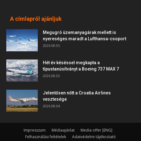
A címlapról ajánljuk
Megugró üzemanyagárak mellett is
nyereséges maradt a Lufthansa-csoport
2026.08.05.
Hét év késéssel megkapta a
típustanúsítványt a Boeing 737 MAX 7
2026.08.03.
Jelentősen nőtt a Croatia Airlines
vesztesége
2026.08.04.
Impresszum
Médiaajánlat
Media offer [ENG]
Felhasználási feltételek
Adatvédelmi tájékoztató