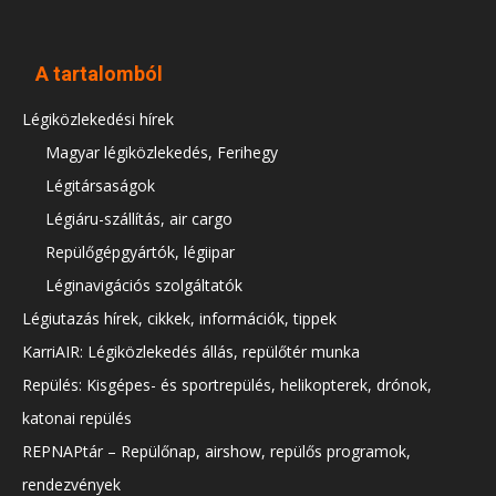
A tartalomból
Légiközlekedési hírek
Magyar légiközlekedés, Ferihegy
Légitársaságok
Légiáru-szállítás, air cargo
Repülőgépgyártók, légiipar
Léginavigációs szolgáltatók
Légiutazás hírek, cikkek, információk, tippek
KarriAIR: Légiközlekedés állás, repülőtér munka
Repülés: Kisgépes- és sportrepülés, helikopterek, drónok,
katonai repülés
REPNAPtár – Repülőnap, airshow, repülős programok,
rendezvények