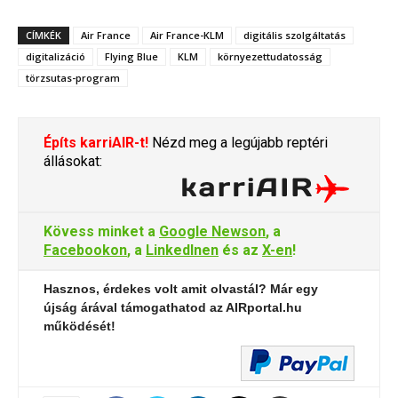
CÍMKÉK
Air France
Air France-KLM
digitális szolgáltatás
digitalizáció
Flying Blue
KLM
környezettudatosság
törzsutas-program
Építs karriAIR-t!
Nézd meg a legújabb reptéri
állásokat:
Kövess minket a
Google Newson
, a
Facebookon
, a
LinkedInen
és az
X-en
!
Hasznos, érdekes volt amit olvastál? Már egy
újság árával támogathatod az AIRportal.hu
működését!