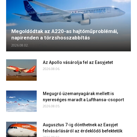
Megoldódtak az A220-as hajtóműproblémái,
napirenden a törzshosszabbítás
2026.08.02.
Az Apollo vásárolja fel az Easyjetet
2026.08.06.
Megugró üzemanyagárak mellett is
nyereséges maradt a Lufthansa-csoport
2026.08.05.
Augusztus 7-ig dönthetnek az Easyjet
felvásárlásáról az érdeklődő befektetők