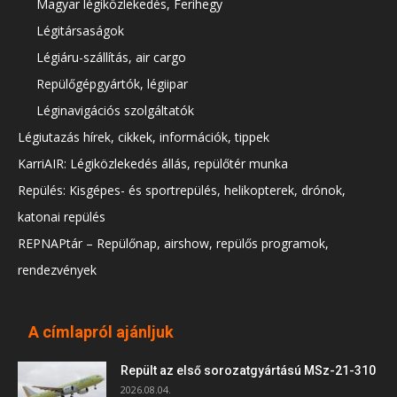
Magyar légiközlekedés, Ferihegy
Légitársaságok
Légiáru-szállítás, air cargo
Repülőgépgyártók, légiipar
Léginavigációs szolgáltatók
Légiutazás hírek, cikkek, információk, tippek
KarriAIR: Légiközlekedés állás, repülőtér munka
Repülés: Kisgépes- és sportrepülés, helikopterek, drónok,
katonai repülés
REPNAPtár – Repülőnap, airshow, repülős programok,
rendezvények
A címlapról ajánljuk
Repült az első sorozatgyártású MSz-21-310
2026.08.04.