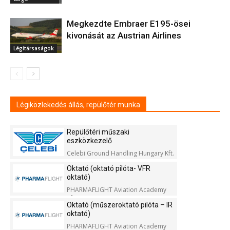
Megkezdte Embraer E195-ösei
kivonását az Austrian Airlines
Légitársaságok
Légiközlekedés állás, repülőtér munka
Repülőtéri műszaki
eszközkezelő
Celebi Ground Handling Hungary Kft.
Oktató (oktató pilóta- VFR
oktató)
PHARMAFLIGHT Aviation Academy
Kft.
Oktató (műszeroktató pilóta – IR
oktató)
PHARMAFLIGHT Aviation Academy