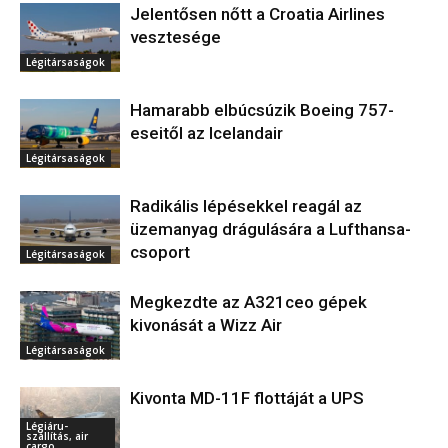
Jelentősen nőtt a Croatia Airlines
vesztesége
Légitársaságok
Hamarabb elbúcsúzik Boeing 757-
eseitől az Icelandair
Légitársaságok
Radikális lépésekkel reagál az
üzemanyag drágulására a Lufthansa-
csoport
Légitársaságok
Megkezdte az A321ceo gépek
kivonását a Wizz Air
Légitársaságok
Kivonta MD-11F flottáját a UPS
Légiáru-
szállítás, air
cargo