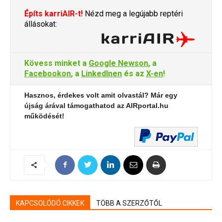
Építs karriAIR-t!
Nézd meg a legújabb reptéri
állásokat:
Kövess minket a
Google Newson
, a
Facebookon
, a
LinkedInen
és az
X-en
!
Hasznos, érdekes volt amit olvastál? Már egy
újság árával támogathatod az AIRportal.hu
működését!
KAPCSOLÓDÓ CIKKEK
TÖBB A SZERZŐTŐL