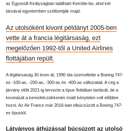
az Egyesült Királyságban található Kemble-be, ahol két
társával egyetemben szétbontják majd.
Az utolsóként kivont példányt 2005-ben
vette át a francia légitársaság, ezt
megelőzően 1992-től a United Airlines
flottájában repült.
A légitársaság 30 éven át, 1990 óta üzemeltette a Boeing 747-
es -100-as, -200-as, -300-as és -400-as változatait. A cég a
járvány előtt 2021-ig tervezte a típus flottában tartását, de a
kivonását a keresletcsökkenés miatt kénytelen volt előbbre
hozni. Az Air France már 2016-ban elbúcsúzott a Boeing 747-
es típustól.
Látványos áthúzással búcsúzott az utolsó