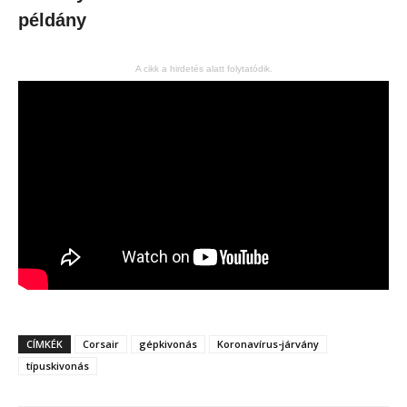
példány
A cikk a hirdetés alatt folytatódik.
CÍMKÉK
Corsair
gépkivonás
Koronavírus-járvány
típuskivonás