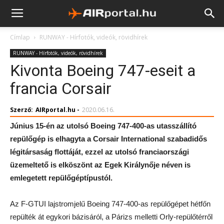
Címlap
RUNWAY - Hírfotók, videók, rövidhírek
RUNWAY - Hírfotók, videók, rövidhírek
Kivonta Boeing 747-eseit a
francia Corsair
Szerző:
AIRportal.hu
-
2020.06.16.
Június 15-én az utolsó Boeing 747-400-as utasszállító
repülőgép is elhagyta a Corsair International szabadidős
légitársaság flottáját, ezzel az utolsó franciaországi
üzemeltető is elköszönt az Egek Királynője néven is
emlegetett repülőgéptípustól.
Az F-GTUI lajstromjelű Boeing 747-400-as repülőgépet hétfőn
repülték át egykori bázisáról, a Párizs melletti Orly-repülőtérről