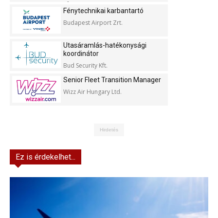
Kft.
Fénytechnikai karbantartó
Budapest Airport Zrt.
Utasáramlás-hatékonysági
koordinátor
Bud Security Kft.
Senior Fleet Transition Manager
Wizz Air Hungary Ltd.
Hirdetés
Ez is érdekelhet...