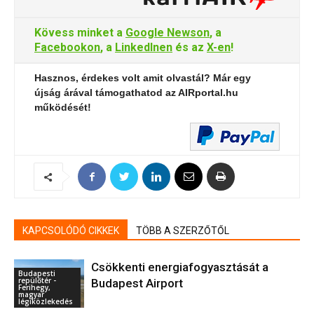
Kövess minket a
Google Newson
, a
Facebookon
, a
LinkedInen
és az
X-en
!
Hasznos, érdekes volt amit olvastál? Már egy
újság árával támogathatod az AIRportal.hu
működését!
KAPCSOLÓDÓ CIKKEK
TÖBB A SZERZŐTŐL
Csökkenti energiafogyasztását a
Budapesti
repülőtér -
Budapest Airport
Ferihegy,
magyar
légiközlekedés