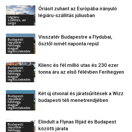
Óriásit zuhant az Európába irányuló
légiáru-szállítás júliusban
Légiáru-
szállítás, air
cargo
Visszatér Budapestre a Flydubai,
Budapesti
repülőtér -
ősztől ismét naponta repül
Ferihegy,
magyar
légiközlekedés
Kilenc és fél millió utas és 230 ezer
Budapesti
repülőtér -
tonna áru az első félévben Ferihegyen
Ferihegy,
magyar
légiközlekedés
Két új útvonal és járatsűrítések a Wizz
Budapesti
repülőtér -
budapesti téli menetrendjében
Ferihegy,
magyar
légiközlekedés
Elindult a Flynas Rijád és Budapest
Budapesti
repülőtér -
közötti járata
Ferihegy,