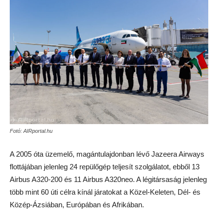
Fotó: AIRportal.hu
A 2005 óta üzemelő, magántulajdonban lévő Jazeera Airways
flottájában jelenleg 24 repülőgép teljesít szolgálatot, ebből 13
Airbus A320-200 és 11 Airbus A320neo. A légitársaság jelenleg
több mint 60 úti célra kínál járatokat a Közel-Keleten, Dél- és
Közép-Ázsiában, Európában és Afrikában.