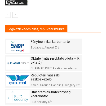
magyar
légiközlekedés
Légiközlekedés állás, repülőtér munka
Fénytechnikai karbantartó
Budapest Airport Zrt.
Oktató (műszeroktató pilóta – IR
oktató)
PHARMAFLIGHT Aviation Academy
Kft.
Repülőtéri műszaki
eszközkezelő
Celebi Ground Handling Hungary Kft.
Utasáramlás-hatékonysági
koordinátor
Bud Security Kft.