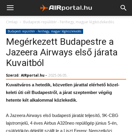
Címlap
Budapesti repülőtér - Ferihegy, magyar légiközlekedés
Budapesti repülőtér - Ferihegy, magyar légiközlekedés
Megérkezett Budapestre a
Jazeera Airways első járata
Kuvaitból
Szerző:
AIRportal.hu
-
2025.06.05.
Kuvaitváros a hetedik, közvetlen járattal elérhető közel-
keleti úti cél Budapestről, a járat szeptember végéig
hetente két alkalommal közlekedik.
A Jazeera Airways első budapesti járatát teljesítő, 9K-CBG
lajstromjelű, 4 éves Airbus A320neo repülőgép június 5-én,
csütörtökön délelőtt szállt le a Liszt Ferenc Nemzetközi