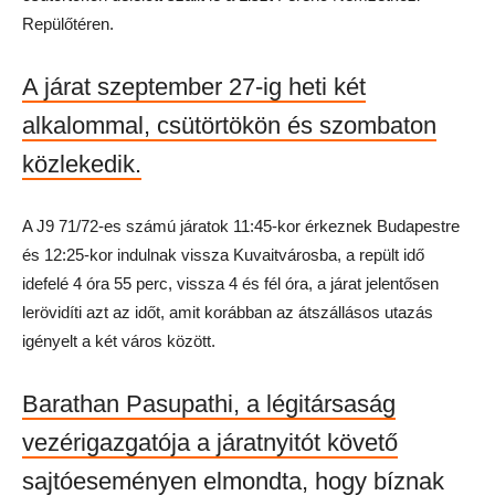
Repülőtéren.
A járat szeptember 27-ig heti két
alkalommal, csütörtökön és szombaton
közlekedik.
A J9 71/72-es számú járatok 11:45-kor érkeznek Budapestre
és 12:25-kor indulnak vissza Kuvaitvárosba, a repült idő
idefelé 4 óra 55 perc, vissza 4 és fél óra, a járat jelentősen
lerövidíti azt az időt, amit korábban az átszállásos utazás
igényelt a két város között.
Barathan Pasupathi, a légitársaság
vezérigazgatója a járatnyitót követő
sajtóeseményen elmondta, hogy bíznak