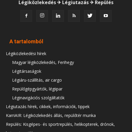
Légiközlekedés ✈ Légiutazás ✈ Repülés
A tartalomból
Légiközlekedési hírek
Magyar légiközlekedés, Ferihegy
Légitársaságok
Légiáru-szállítás, air cargo
Repülőgépgyártók, légiipar
Léginavigációs szolgáltatók
Légiutazás hírek, cikkek, információk, tippek
KarriAIR: Légiközlekedés állás, repülőtér munka
Repülés: Kisgépes- és sportrepülés, helikopterek, drónok,