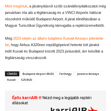
Mint megírtuk
, a járatnyitásról szóló szándéknyilatkozatot még
januárban írta alá a légitársaság és a VINCI Airports hálózat
részeként működő Budapest Airport. A járat elindításában a
Magyar Turisztikai Ügynökség támogatta a reptérüzemeltetőt.
Még
2023 elején az állami tulajdonú Kuwait Airways jelentette
be
, hogy Airbus A320neo repülőgépeivel hetente két járatot
indít Kuvait és Budapest között 2023 júniusától, ám később a
légitársaság visszakozott.
CÍMKÉK
Budapest Airport (BUD)
Ferihegy
Jazeera Airways
Kuvait
S25 BUD
Építs karriAIR-t!
Nézd meg a legújabb reptéri
állásokat: