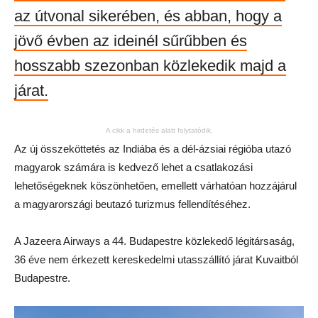
az útvonal sikerében, és abban, hogy a
jövő évben az ideinél sűrűbben és
hosszabb szezonban közlekedik majd a
járat.
A cikk a hirdetés alatt folytatódik.
Az új összeköttetés az Indiába és a dél-ázsiai régióba utazó
magyarok számára is kedvező lehet a csatlakozási
lehetőségeknek köszönhetően, emellett várhatóan hozzájárul
a magyarországi beutazó turizmus fellendítéséhez.
A Jazeera Airways a 44. Budapestre közlekedő légitársaság,
36 éve nem érkezett kereskedelmi utasszállító járat Kuvaitból
Budapestre.