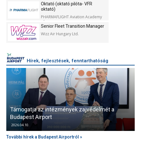
Oktató (oktató pilóta- VFR
oktató)
PHARMAFLIGHT Aviation Academy
Kft.
Senior Fleet Transition Manager
Wizz Air Hungary Ltd.
Hírek, fejlesztések, fenntarthatóság
Támogatja az intézmények zajvédelmét a
V
Budapest Airport
2026.04.10.
További hírek a Budapest Airportról »