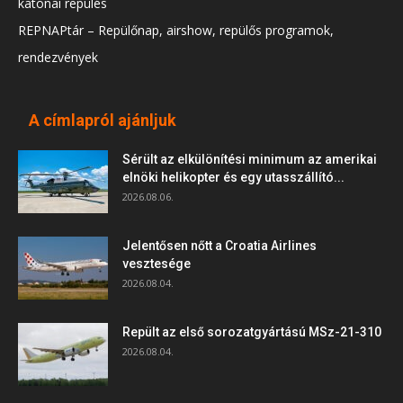
katonai repülés
REPNAPtár – Repülőnap, airshow, repülős programok,
rendezvények
A címlapról ajánljuk
Sérült az elkülönítési minimum az amerikai
elnöki helikopter és egy utasszállító...
2026.08.06.
Jelentősen nőtt a Croatia Airlines
vesztesége
2026.08.04.
Repült az első sorozatgyártású MSz-21-310
2026.08.04.