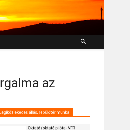
orgalma az
Légiközlekedés állás, repülőtér munka
Oktató (oktató pilóta- VFR