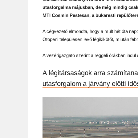
utasforgalma májusban, de még mindig csak a
MTI Cosmin Pestesan, a bukaresti repülőterek
A cégvezető elmondta, hogy a múlt hét óta napo
Otopeni településen levő légikikötőt, miután fe
A vezérigazgató szerint a reggeli órákban indul 
A légitársaságok arra számítan
utasforgalom a járvány előtti idő