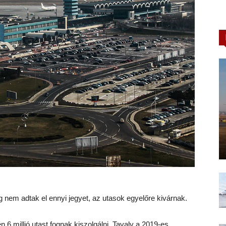
 nem adtak el ennyi jegyet, az utasok egyelőre kivárnak.
 6 millió utast fognak kiszolgálni. Tavaly a 2019-es