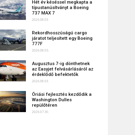
Hét év késéssel megkapta a
típustanúsítványt a Boeing
737 MAX 7
2026.08.03.
Rekordhosszúságú cargo
járatot teljesített egy Boeing
777F
2026.08.05.
Augusztus 7-ig dönthetnek
az Easyjet felvásárlásáról az
érdeklődő befektetők
2026.08.03.
Óriási fejlesztés kezdődik a
Washington Dulles
repülőtéren
2026.07.30.