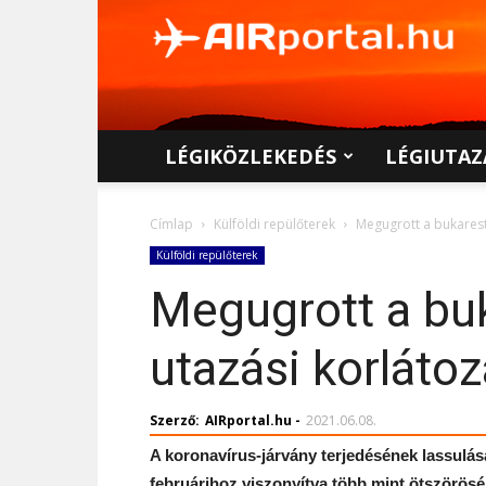
AIRportal.hu
LÉGIKÖZLEKEDÉS
LÉGIUTAZ
Címlap
Külföldi repülőterek
Megugrott a bukarest
Külföldi repülőterek
Megugrott a buk
utazási korláto
Szerző:
AIRportal.hu
-
2021.06.08.
A koronavírus-járvány terjedésének lassulása
februárihoz viszonyítva több mint ötszörös