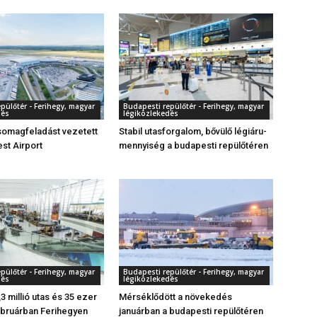
pülőtér - Ferihegy, magyar
Budapesti repülőtér - Ferihegy, magyar
dés
légiközlekedés
somagfeladást vezetett
Stabil utasforgalom, bővülő légiáru-
st Airport
mennyiség a budapesti repülőtéren
pülőtér - Ferihegy, magyar
Budapesti repülőtér - Ferihegy, magyar
dés
légiközlekedés
3 millió utas és 35 ezer
Mérséklődött a növekedés
ebruárban Ferihegyen
januárban a budapesti repülőtéren