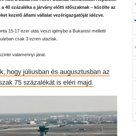
 40 százaléka a járvány előtti időszaknak – közölte az
et kezelő állami vállalat vezérigazgatóját idézve.
nta 15-17 ezer utas veszi igénybe a Bukarest melletti
bruárban csak 3 ezren utaztak.
szinte valamennyi járat.
ak, hogy júliusban és augusztusban az
szak 75 százalékát is eléri majd.