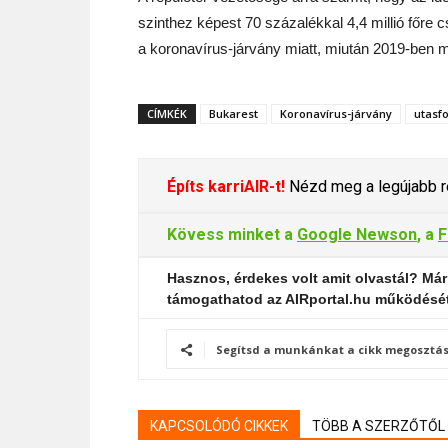
szinthez képest 70 százalékkal 4,4 millió főre
a koronavírus-járvány miatt, miután 2019-ben m
CÍMKÉK
Bukarest
Koronavírus-járvány
utasf
Építs karriAIR-t!
Nézd meg a legújabb re
Kövess minket a
Google Newson
, a
F
Hasznos, érdekes volt amit olvastál? Már
támogathatod az AIRportal.hu működésé
Segítsd a munkánkat a cikk megosztás
KAPCSOLÓDÓ CIKKEK
TÖBB A SZERZŐTŐL