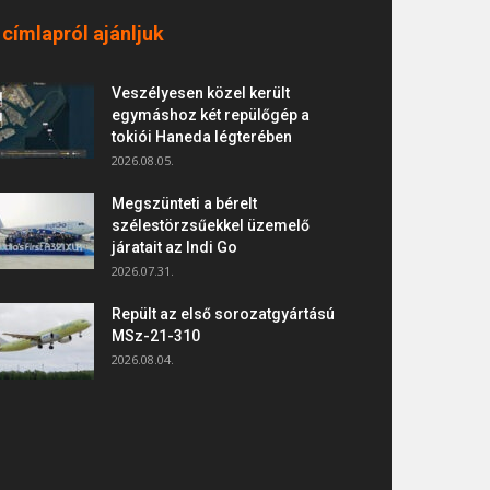
 címlapról ajánljuk
Veszélyesen közel került
egymáshoz két repülőgép a
tokiói Haneda légterében
2026.08.05.
Megszünteti a bérelt
szélestörzsűekkel üzemelő
járatait az Indi Go
2026.07.31.
Repült az első sorozatgyártású
MSz-21-310
2026.08.04.