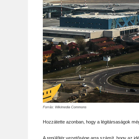
Forrás: Wikimedia Commons
Hozzátette azonban, hogy a légitársaságok még
A repülőtér vezetősége arra számít, hogy az idén