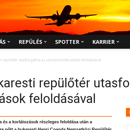
ÁS
REPÜLÉS
SPOTTER
KARRIER
i repülőtér utasforgalma az utazási korlátozások feloldásával
aresti repülőtér utasf
zások feloldásával
 és a korlátozások részleges feloldása után a
ére nőtt a bukaresti Henri Coanda Nemzetközi Repülőtér