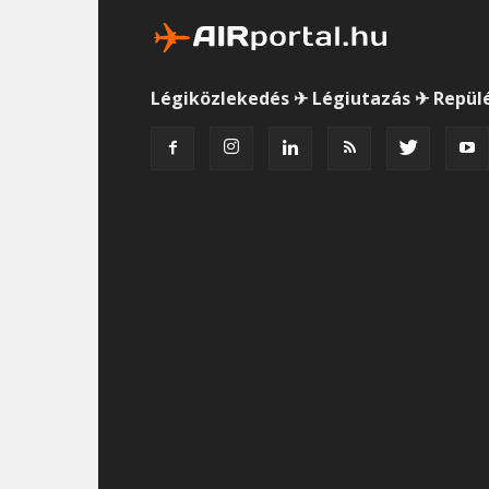
Légiközlekedés ✈ Légiutazás ✈ Repül