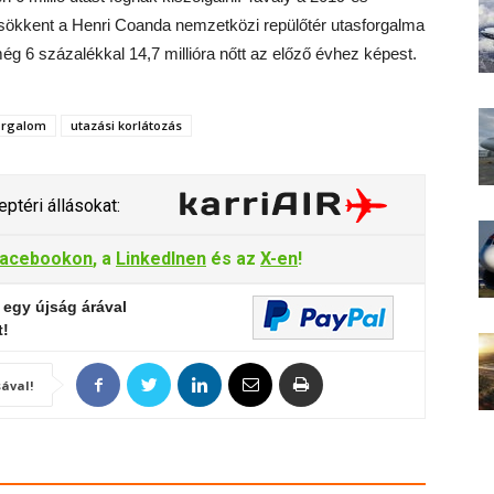
 csökkent a Henri Coanda nemzetközi repülőtér utasforgalma
ég 6 százalékkal 14,7 millióra nőtt az előző évhez képest.
orgalom
utazási korlátozás
ptéri állásokat:
acebookon
, a
LinkedInen
és az
X-en
!
 egy újság árával
t!
ával!