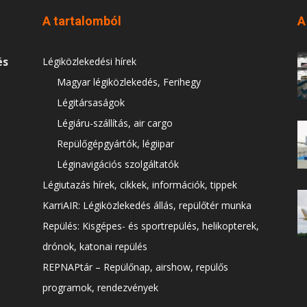
A tartalomból
A
és
Légiközlekedési hírek
Magyar légiközlekedés, Ferihegy
Légitársaságok
Légiáru-szállítás, air cargo
Repülőgépgyártók, légiipar
Léginavigációs szolgáltatók
Légiutazás hírek, cikkek, információk, tippek
KarriAIR: Légiközlekedés állás, repülőtér munka
Repülés: Kisgépes- és sportrepülés, helikopterek,
drónok, katonai repülés
REPNAPtár – Repülőnap, airshow, repülős
programok, rendezvények