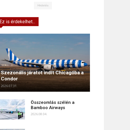
Hirdetés
Ez is érdekelhet...
Szezonális járatot indít Chicagóba a
Condor
2026.07.31.
Összeomlás szélén a
Bamboo Airways
2026.08.04.