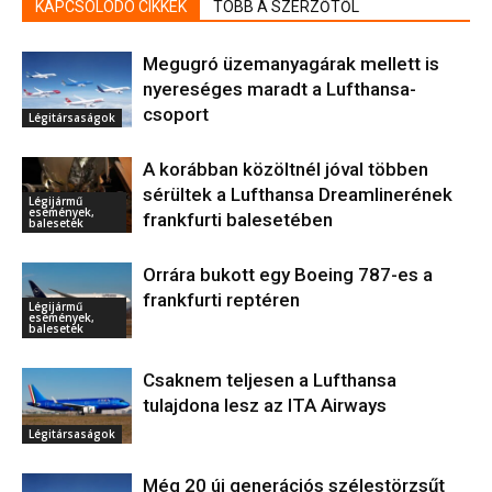
KAPCSOLÓDÓ CIKKEK
TÖBB A SZERZŐTŐL
Megugró üzemanyagárak mellett is
nyereséges maradt a Lufthansa-
csoport
Légitársaságok
A korábban közöltnél jóval többen
sérültek a Lufthansa Dreamlinerének
Légijármű
események,
frankfurti balesetében
balesetek
Orrára bukott egy Boeing 787-es a
frankfurti reptéren
Légijármű
események,
balesetek
Csaknem teljesen a Lufthansa
tulajdona lesz az ITA Airways
Légitársaságok
Még 20 új generációs szélestörzsűt