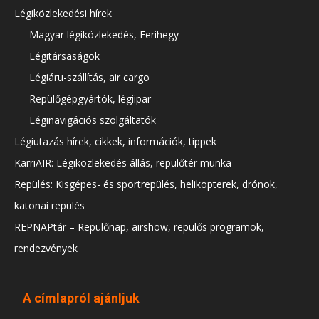
Légiközlekedési hírek
Magyar légiközlekedés, Ferihegy
Légitársaságok
Légiáru-szállítás, air cargo
Repülőgépgyártók, légiipar
Léginavigációs szolgáltatók
Légiutazás hírek, cikkek, információk, tippek
KarriAIR: Légiközlekedés állás, repülőtér munka
Repülés: Kisgépes- és sportrepülés, helikopterek, drónok,
katonai repülés
REPNAPtár – Repülőnap, airshow, repülős programok,
rendezvények
A címlapról ajánljuk