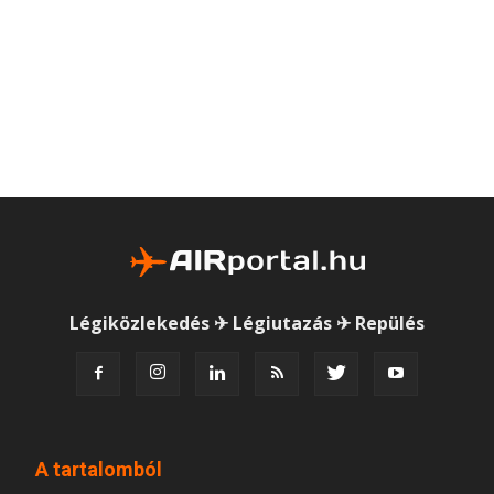
Légiközlekedés ✈ Légiutazás ✈ Repülés
A tartalomból