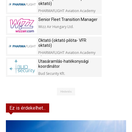
oktató)
PHARMAFLIGHT Aviation Academy
Kft.
Senior Fleet Transition Manager
Wizz Air Hungary Ltd.
Oktató (oktató pilóta- VFR
oktató)
PHARMAFLIGHT Aviation Academy
Kft.
Utasáramlás-hatékonysági
koordinátor
Bud Security Kft.
Hirdetés
Ez is érdekelhet...