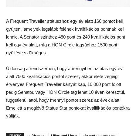
A Frequent Traveller státuszhoz egy év alatt 160 pontot kell
gyűjteni, amelyek legalább felének kvalifikációs pontnak kell
lennie. A Senator szinthez 480 pont és 240 kvalifikációs pont
kell egy év alatt, míg a HON Circle tagsághoz 1500 pont
gyűjtése szükséges.
Újdonság a rendszerben, hogy amennyiben az utas egy év
alatt 7500 kvalifikációs pontot szerez, akkor élete végéig
érvényes Frequent Traveller kártyát kap, 10 000 pont fölött
pedig Senator, vagy HON Circle tag lehet 10 éven keresztül,
függetlenül attól, hogy mennyi pontot szerez az évek alatt.
Emellett a meglévő Status Star pontokat kvalifikációs pontokra
váltják.
CÍMKÉK
Lufthansa
Miles and More
törzsutas-program