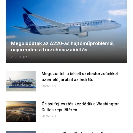
Megoldódtak az A220-as hajtóműproblémái,
napirenden a törzshosszabbítás
2026.08.02.
Megszünteti a bérelt szélestörzsűekkel
üzemelő járatait az Indi Go
2026.07.31.
Óriási fejlesztés kezdődik a Washington
Dulles repülőtéren
2026.07.30.