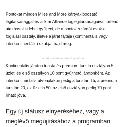
Pontokat minden Miles and More kártyakibocsátó
légitársasággal és a Star Alliance taglégitársaságaival történő
utazással is lehet gyűjteni, de a pontok számát csak a
foglalási osztály, illetve a járat fajtája (kontinentális vagy
interkontinentális) szabja majd meg.
A cikk a hirdetés alatt folytatódik.
Kontinentális járaton turista és prémium turista osztályon 5,
üzleti és első osztályon 10 pont gyűjthető járatonként. Az
interkontinentális útvonalakon pedig a turistán 15, a prémium
turistán 20, az üzletin 50, az első osztályon pedig 70 pont
írható jóvá.
Egy új státusz elnyeréséhez, vagy a
meglévő megújításához a programban