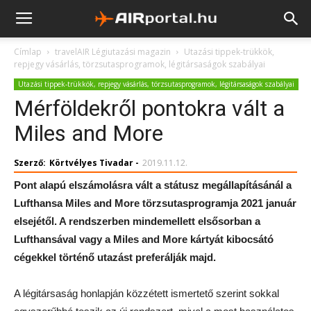
Címlap
travelAIR Légiutazási magazin
Utazási tippek-trükkök,
repjegy vásárlás, törzsutasprogramok, légitársaságok szabályai
Utazási tippek-trükkök, repjegy vásárlás, törzsutasprogramok, légitársaságok szabályai
Mérföldekről pontokra vált a
Miles and More
Szerző:
Körtvélyes Tivadar
-
2019.11.12.
Pont alapú elszámolásra vált a státusz megállapításánál a
Lufthansa Miles and More törzsutasprogramja 2021 január
elsejétől. A rendszerben mindemellett elsősorban a
Lufthansával vagy a Miles and More kártyát kibocsátó
cégekkel történő utazást preferálják majd.
A légitársaság honlapján közzétett ismertető szerint sokkal