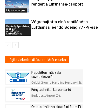
rendelt a Lufthansa-csoport
Légitársaságok
Végrehajtotta első repülését a
Repülőgépgyártók,
Lufthansa leendő Boeing 777-9-ese
légiipar,
repülőgép-
karbantartás
Légiközlekedés állás, repülőtér munka
Repülőtéri műszaki
eszközkezelő
Celebi Ground Handling Hungary Kft.
Fénytechnikai karbantartó
Budapest Airport Zrt.
Oktató (műszeroktató pilóta – IR