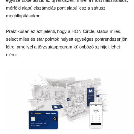
egyszerűbbé teszik az új rendszert, mivel a most használatos,
mérföld alapú elszámolás pont alapú lesz a státusz
megállapításakor.
Praktikusan ez azt jelenti, hogy a HON Circle, status miles,
select miles és star pointok helyett egységes pontrendszer jön
létre, amellyel a törzsutasprogram különböző szintjeit lehet
elérni.