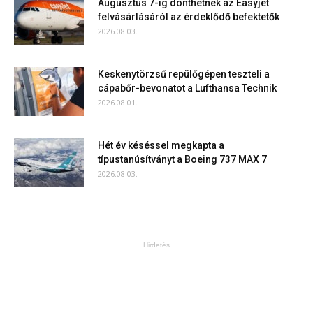
Augusztus 7-ig dönthetnek az Easyjet
felvásárlásáról az érdeklődő befektetők
2026.08.03.
Keskenytörzsű repülőgépen teszteli a
cápabőr-bevonatot a Lufthansa Technik
2026.08.01.
Hét év késéssel megkapta a
típustanúsítványt a Boeing 737 MAX 7
2026.08.03.
Hirdetés