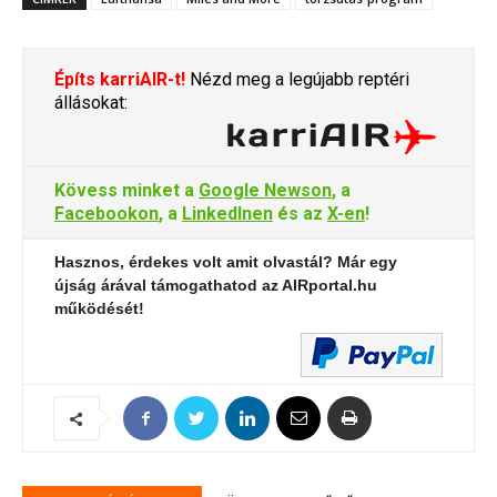
Építs karriAIR-t!
Nézd meg a legújabb reptéri
állásokat:
Kövess minket a
Google Newson
, a
Facebookon
, a
LinkedInen
és az
X-en
!
Hasznos, érdekes volt amit olvastál? Már egy
újság árával támogathatod az AIRportal.hu
működését!