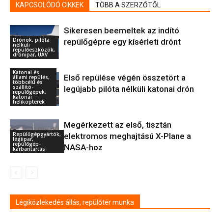
KAPCSOLÓDÓ CIKKEK
TÖBB A SZERZŐTŐL
Sikeresen beemeltek az indító
Drónok, pilóta
repülőgépre egy kísérleti drónt
nélküli
repülőeszközök,
drónipar, UAV
Katonai és
Első repülése végén összetört a
állami repülés,
többcélú és
szállító-
legújabb pilóta nélküli katonai drón
repülőgépek,
katonai
helikopterek
Megérkezett az első, tisztán
Repülőgépgyártók,
elektromos meghajtású X-Plane a
légiipar,
repülőgép-
NASA-hoz
karbantartás
Légiközlekedés állás, repülőtér munka