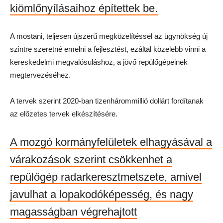
kiömlőnyílásaihoz építettek be.
A mostani, teljesen újszerű megközelítéssel az ügynökség új
szintre szeretné emelni a fejlesztést, ezáltal közelebb vinni a
kereskedelmi megvalósuláshoz, a jövő repülőgépeinek
megtervezéséhez.
A tervek szerint 2020-ban tizenhárommillió dollárt fordítanak
az előzetes tervek elkészítésére.
A mozgó kormányfelületek elhagyásával a
várakozások szerint csökkenhet a
repülőgép radarkeresztmetszete, amivel
javulhat a lopakodóképesség, és nagy
magasságban végrehajtott