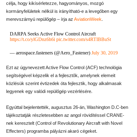
célja, hogy kikísérletezze, hagyományos, mozgó
kormányfelületek nélkül is irányítható-e a levegőben egy
merevszárnyú repülőgép – írja az
AviationWeek
.
DARPA Seeks Active Flow Control Aircraft
https://t.co/ylGDnz6h6i
pic.twitter.com/s4RTIBBuSt
— aerospace.fasteners (@Aero_Fastener)
July 30, 2019
Ezt az úgynevezett Active Flow Control (ACF) technológia
segítségével képzelik el a fejlesztők, amelynek elemeit
közlésük szerint évtizedek óta fejlesztik, hogy alkalmasak
legyenek egy valódi repülőgép vezérlésére.
Egyúttal bejelentették, augusztus 26-án, Washington D.C-ben
tájékoztatják részletesebben az angol rövidítéssel CRANE-
nek keresztelt (Control of Revolutionary Aircraft with Novel
Effecters) programba pályázni akaró cégeket.