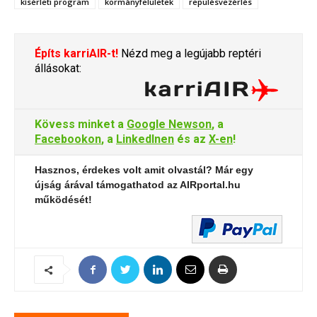
kísérleti program
kormányfelületek
repülésvezérlés
Építs karriAIR-t!
Nézd meg a legújabb reptéri
állásokat:
Kövess minket a
Google Newson
, a
Facebookon
, a
LinkedInen
és az
X-en
!
Hasznos, érdekes volt amit olvastál? Már egy
újság árával támogathatod az AIRportal.hu
működését!