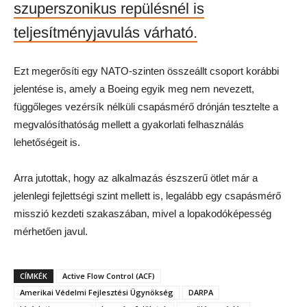
szuperszonikus repülésnél is
teljesítményjavulás várható.
Ezt megerősíti egy NATO-szinten összeállt csoport korábbi
jelentése is, amely a Boeing egyik meg nem nevezett,
függőleges vezérsík nélküli csapásmérő drónján tesztelte a
megvalósíthatóság mellett a gyakorlati felhasználás
lehetőségeit is.
Arra jutottak, hogy az alkalmazás észszerű ötlet már a
jelenlegi fejlettségi szint mellett is, legalább egy csapásmérő
misszió kezdeti szakaszában, mivel a lopakodóképesség
mérhetően javul.
CÍMKÉK
Active Flow Control (ACF)
Amerikai Védelmi Fejlesztési Ügynökség
DARPA