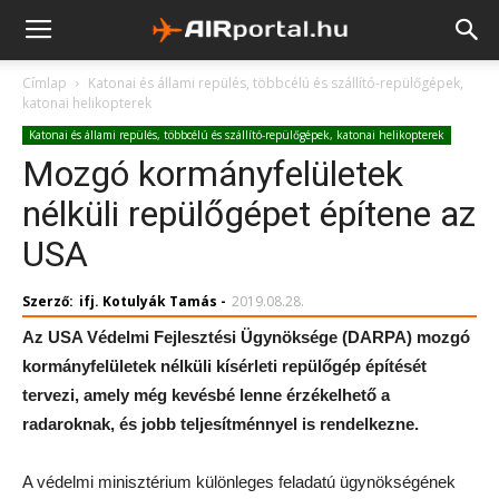
Címlap
Katonai és állami repülés, többcélú és szállító-repülőgépek,
katonai helikopterek
Katonai és állami repülés, többcélú és szállító-repülőgépek, katonai helikopterek
Mozgó kormányfelületek
nélküli repülőgépet építene az
USA
Szerző:
ifj. Kotulyák Tamás
-
2019.08.28.
Az USA Védelmi Fejlesztési Ügynöksége (DARPA) mozgó
kormányfelületek nélküli kísérleti repülőgép építését
tervezi, amely még kevésbé lenne érzékelhető a
radaroknak, és jobb teljesítménnyel is rendelkezne.
A védelmi minisztérium különleges feladatú ügynökségének