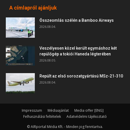
A címlapról ajánljuk
Összeomlás szélén a Bamboo Airways
2026.08.04.
Veszélyesen közel került egymáshoz két
repülőgép a tokiói Haneda légterében
2026.08.05.
Repült az első sorozatgyártású MSz-21-310
2026.08.04.
Impresszum
Médiaajánlat
Media offer [ENG]
Felhasználási feltételek
Adatvédelmi tájékoztató
© AIRportal Média Kft. - Minden jog fenntartva.