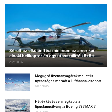
Sérült az elkülönítési minimum az amerikai
elnöki helikopter és egy utasszállító között
2026.08.06.
Megugró üzemanyagárak mellett is
nyereséges maradt a Lufthansa-csoport
2026.08.05.
Hét év késéssel megkapta a
típustanúsítványt a Boeing 737 MAX 7
2026.08.03.