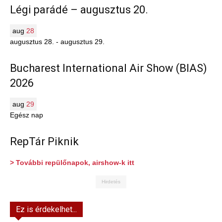
Légi parádé – augusztus 20.
aug
28
augusztus 28.
-
augusztus 29.
Bucharest International Air Show (BIAS)
2026
aug
29
Egész nap
RepTár Piknik
> További repülőnapok, airshow-k itt
Hirdetés
Ez is érdekelhet...