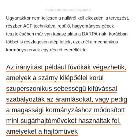
A cikk a hirdetés alatt folytatódik.
Ugyanakkor nem teljesen a nulláról kell elkezdeni a tervezést,
részben ACF technikával repülő, hagyományos gépek
tesztelésében már van tapasztalata a DARPA-nak, korábban
többet is részlegesen átépítettek, ezeknél a mechanikus
kormányszervek egy részét cserélték le.
Az irányítást például fúvókák végezhetik,
amelyek a szárny kilépőélei körül
szuperszonikus sebességű kifúvással
szabályozták az áramlásokat, vagy pedig
a magassági kormányzáshoz módosított
mini-sugárhajtóműveket használtak fel,
amelyeket a hajtóművek