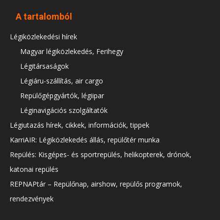
A tartalomból
Légiközlekedési hírek
Magyar légiközlekedés, Ferihegy
Légitársaságok
Légiáru-szállítás, air cargo
Repülőgépgyártók, légiipar
Léginavigációs szolgáltatók
Légiutazás hírek, cikkek, információk, tippek
KarriAIR: Légiközlekedés állás, repülőtér munka
Repülés: Kisgépes- és sportrepülés, helikopterek, drónok,
katonai repülés
REPNAPtár – Repülőnap, airshow, repülős programok,
rendezvények