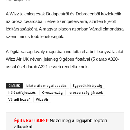
Fotó: AIRportal.hu
A Wizz jelenleg csak Budapestről és Debrecenből közlekedik
az orosz fővárosba, illetve Szentpétervárra, szintén kijelölt
légitársaságként. A magyar piacon azonban Váradi elmondása
szerint nincs több lehetőségük.
A légitársaság tavaly májusban indította el a brit leányvállalatát
Wizz Air UK néven, jelenleg 9 gépes flottával (5 darab A320-
assal és 4 darab A321-essel) rendelkeznek.
CÍMKÉK
bilaterális megállapodás
Egyesült Királyság
hálózatfejlesztés
Oroszország
oroszországi járatok
Váradi József
Wizz Air
Építs karriAIR-t!
Nézd meg a legújabb reptéri
állásokat: