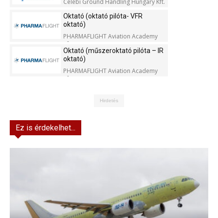
Celebi Ground Handling Hungary Kft.
Oktató (oktató pilóta- VFR
oktató)
PHARMAFLIGHT Aviation Academy
Kft.
Oktató (műszeroktató pilóta – IR
oktató)
PHARMAFLIGHT Aviation Academy
Kft.
Hirdetés
Ez is érdekelhet...