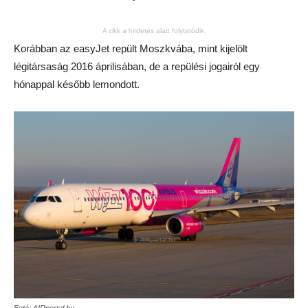
A cikk a hirdetés alatt folytatódik.
Korábban az easyJet repült Moszkvába, mint kijelölt
légitársaság 2016 áprilisában, de a repülési jogairól egy
hónappal később lemondott.