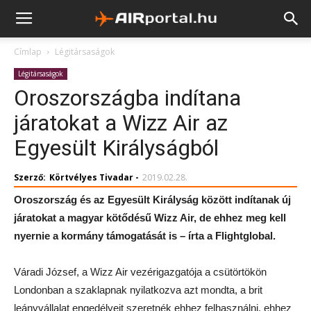
Címlap
Légitársaságok
Légitársaságok
Oroszországba indítana
járatokat a Wizz Air az
Egyesült Királyságból
Szerző:
Körtvélyes Tivadar
-
2019.02.28.
Oroszország és az Egyesült Királyság között indítanak új
járatokat a magyar kötődésű Wizz Air, de ehhez meg kell
nyernie a kormány támogatását is – írta a Flightglobal.
Váradi József, a Wizz Air vezérigazgatója a csütörtökön
Londonban a szaklapnak nyilatkozva azt mondta, a brit
leányvállalat engedélyeit szeretnék ehhez felhasználni, ehhez