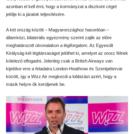
azonban el kell érni, hogy a kormányzat a diszkont céget
jelölje ki a járatok teljesítésére.
A két ország között – Magyarországhoz hasonlóan –
államközi, bilaterális egyezmény szerint zajlik az előre
meghatározott útvonalakon a légiforgalom. Az Egyesült
Királyság két légitársaságot jelölhet ki, amelyet az orosz félnek
kötelező elfogadni. Jelenleg csak a British Airways van
kijelölve erre a feladatra London-Heathrow és Szentpétervár
között, így a Wizz Air megkezdi a lobbizást azért, hogy a
másik helyre ők kerüljenek be.