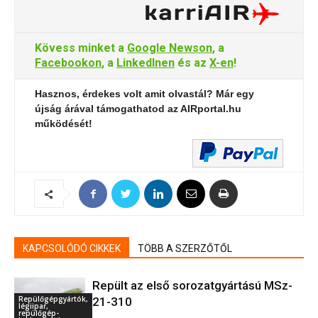
Kövess minket a
Google Newson
, a
Facebookon
, a
LinkedInen
és az
X-en
!
Hasznos, érdekes volt amit olvastál? Már egy
újság árával támogathatod az AIRportal.hu
működését!
KAPCSOLÓDÓ CIKKEK
TÖBB A SZERZŐTŐL
Repült az első sorozatgyártású MSz-
Repülőgépgyártók,
21-310
légiipar,
repülőgép-