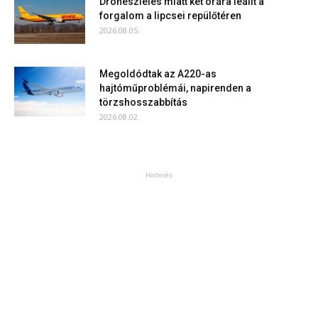
Drónészlelés miatt két órára leállt a
forgalom a lipcsei repülőtéren
2026.08.05.
Megoldódtak az A220-as
hajtóműproblémái, napirenden a
törzshosszabbítás
2026.08.02.
Hirdetés