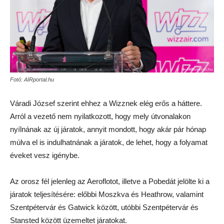
Fotó: AIRportal.hu
Váradi József szerint ehhez a Wizznek elég erős a háttere.
Arról a vezető nem nyilatkozott, hogy mely útvonalakon
nyílnának az új járatok, annyit mondott, hogy akár pár hónap
múlva el is indulhatnának a járatok, de lehet, hogy a folyamat
éveket vesz igénybe.
Az orosz fél jelenleg az Aeroflotot, illetve a Pobedát jelölte ki a
járatok teljesítésére: előbbi Moszkva és Heathrow, valamint
Szentpétervár és Gatwick között, utóbbi Szentpétervár és
Stansted között üzemeltet járatokat.