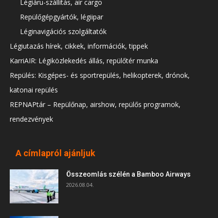
Légiáru-szállítás, air cargo
Repülőgépgyártók, légiipar
Léginavigációs szolgáltatók
Légiutazás hírek, cikkek, információk, tippek
KarriAIR: Légiközlekedés állás, repülőtér munka
Repülés: Kisgépes- és sportrepülés, helikopterek, drónok,
katonai repülés
REPNAPtár – Repülőnap, airshow, repülős programok,
rendezvények
A címlapról ajánljuk
Összeomlás szélén a Bamboo Airways
2026.08.04.