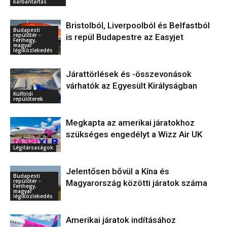
karbantartás
Bristolból, Liverpoolból és Belfastból
Budapesti
repülőtér -
is repül Budapestre az Easyjet
Ferihegy,
magyar
légiközlekedés
Járattörlések és -összevonások
várhatók az Egyesült Királyságban
Külföldi
repülőterek
Megkapta az amerikai járatokhoz
szükséges engedélyt a Wizz Air UK
Légitársaságok
Jelentősen bővül a Kína és
Budapesti
repülőtér -
Magyarország közötti járatok száma
Ferihegy,
magyar
légiközlekedés
Amerikai járatok indításához