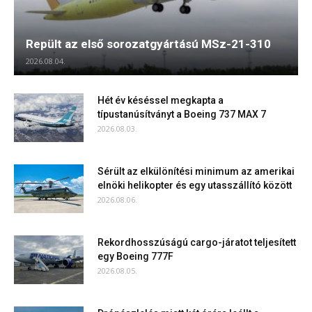
Repült az első sorozatgyártású MSz-21-310
2026.08.04.
Hét év késéssel megkapta a
típustanúsítványt a Boeing 737 MAX 7
2026.08.03.
Sérült az elkülönítési minimum az amerikai
elnöki helikopter és egy utasszállító között
2026.08.06.
Rekordhosszúságú cargo-járatot teljesített
egy Boeing 777F
2026.08.05.