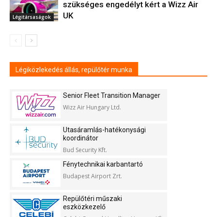
szükséges engedélyt kért a Wizz Air
UK
Légitársaságok
Légiközlekedés állás, repülőtér munka
Senior Fleet Transition Manager
Wizz Air Hungary Ltd.
Utasáramlás-hatékonysági
koordinátor
Bud Security Kft.
Fénytechnikai karbantartó
Budapest Airport Zrt.
Repülőtéri műszaki
eszközkezelő