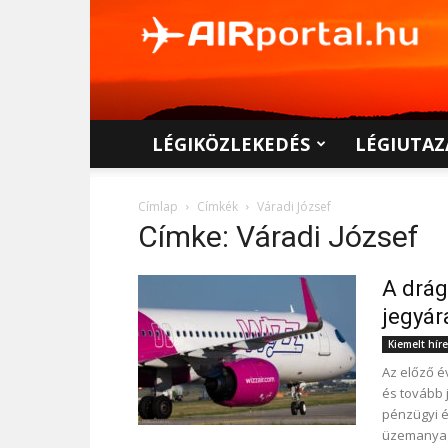
AIRportal.hu
LÉGIKÖZLEKEDÉS
LÉGIUTAZ
Címlap
Címkék
Váradi József
Címke: Váradi József
A drág
jegyár
Kiemelt hír
Az előző é
és tovább 
pénzügyi 
üzemanyagk