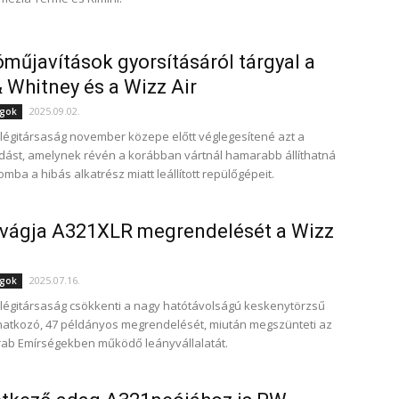
óműjavítások gyorsításáról tárgyal a
& Whitney és a Wizz Air
2025.09.02.
ágok
 légitársaság november közepe előtt véglegesítené azt a
ást, amelynek révén a korábban vártnál hamarabb állíthatná
omba a hibás alkatrész miatt leállított repülőgépeit.
avágja A321XLR megrendelését a Wizz
2025.07.16.
ágok
 légitársaság csökkenti a nagy hatótávolságú keskenytörzsű
natkozó, 47 példányos megrendelését, miután megszünteti az
rab Emírségekben működő leányvállalatát.