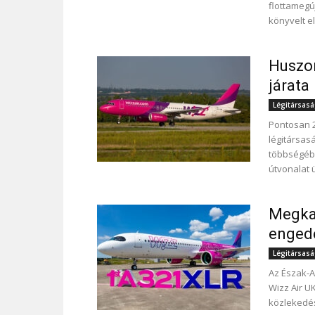
flottamegú
könyvelt el
Huszon
járata
Légitársas
Pontosan 2
légitársas
többségébe
útvonalat 
Megkap
engedé
Légitársas
Az Észak-A
Wizz Air U
közlekedés