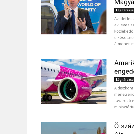
Magyar
Légitársas
Az idei les
aki éves s
közlekedő 
elkésettne
átmeneti m
Amerik
engedé
Légitársas
A diszkont
menetrend 
fuvarozó e
minisztéri
Ötszáz