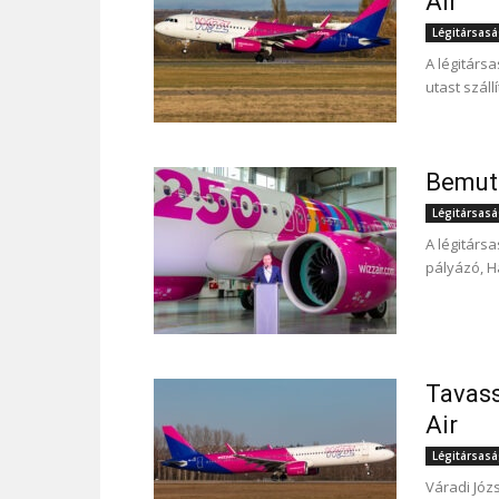
Air
Légitársas
A légitárs
utast száll
Bemuta
Légitársas
A légitársa
pályázó, H
Tavass
Air
Légitársas
Váradi Józs