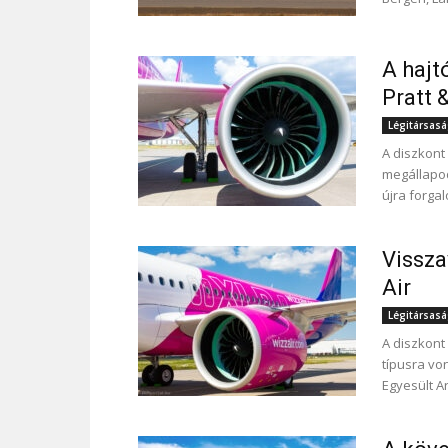
A hajt
Pratt 
Légitársas
A diszkont
megállapod
újra forgal
Vissz
Air
Légitársas
A diszkont
típusra vo
Egyesült A