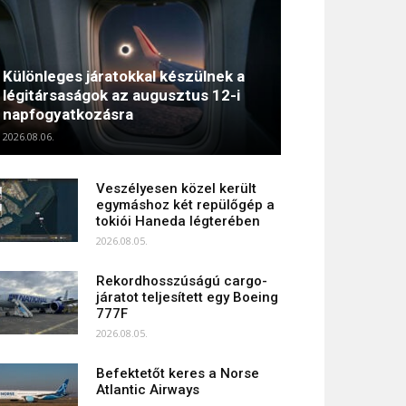
Különleges járatokkal készülnek a
légitársaságok az augusztus 12-i
napfogyatkozásra
2026.08.06.
Veszélyesen közel került
egymáshoz két repülőgép a
tokiói Haneda légterében
2026.08.05.
Rekordhosszúságú cargo-
járatot teljesített egy Boeing
777F
2026.08.05.
Befektetőt keres a Norse
Atlantic Airways