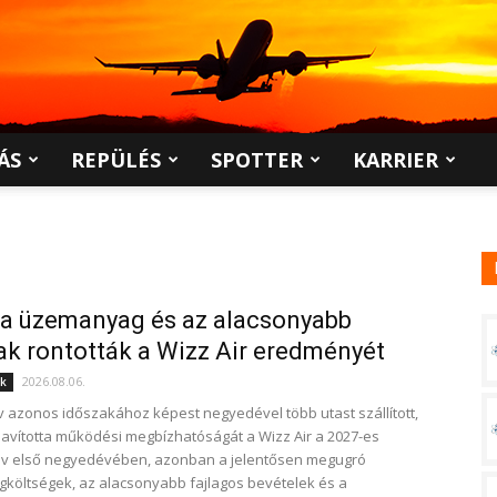
ÁS
REPÜLÉS
SPOTTER
KARRIER
a üzemanyag és az alacsonyabb
ak rontották a Wizz Air eredményét
2026.08.06.
ek
v azonos időszakához képest negyedével több utast szállított,
javította működési megbízhatóságát a Wizz Air a 2027-es
év első negyedévében, azonban a jelentősen megugró
öltségek, az alacsonyabb fajlagos bevételek és a