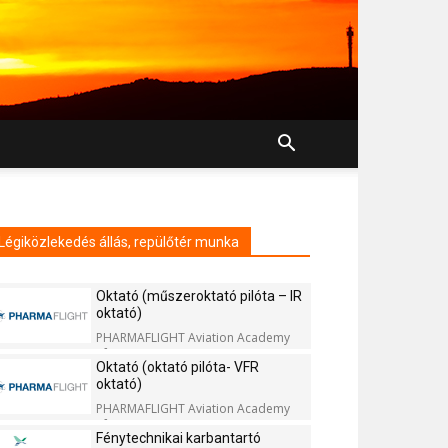
Légiközlekedés állás, repülőtér munka
Oktató (műszeroktató pilóta – IR
oktató)
PHARMAFLIGHT Aviation Academy
Kft.
Oktató (oktató pilóta- VFR
oktató)
PHARMAFLIGHT Aviation Academy
Kft.
Fénytechnikai karbantartó