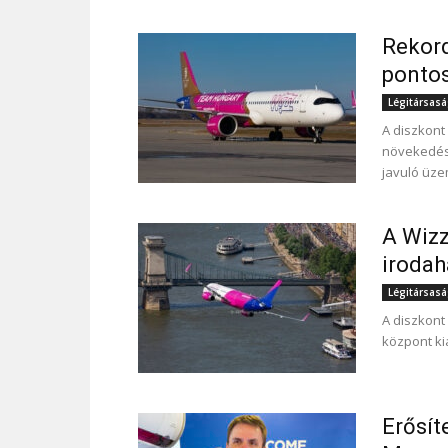
Rekor
pontos
Légitársas
A diszkont
növekedés,
javuló üze
A Wizz
irodah
Légitársas
A diszkont 
központ ki
Erősít