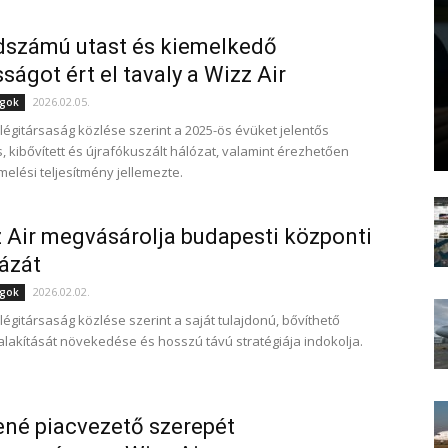
dszámú utast és kiemelkedő
ságot ért el tavaly a Wizz Air
2026.02.05.
ágok
 légitársaság közlése szerint a 2025-ös évüket jelentős
 kibővített és újrafókuszált hálózat, valamint érezhetően
melési teljesítmény jellemezte.
 Air megvásárolja budapesti központi
ázát
2026.02.02.
ágok
légitársaság közlése szerint a saját tulajdonú, bővíthető
alakítását növekedése és hosszú távú stratégiája indokolja.
ené piacvezető szerepét