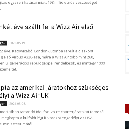
jítás egyszeri hatásai miatt 198 millió eurós veszteséget
.
két éve szállt fel a Wizz Air első
2026.05.19.
ágok
2 éve, Katowicéből London-Lutonba repült a diszkont
ág első Airbus A320-asa, mára a Wizz Air több mint 260,
n új generációs repülőgéppel rendelkezik, és mintegy 1000
üzemeltet.
ta az amerikai járatokhoz szükséges
lyt a Wizz Air UK
2026.03.06.
ágok
merikában tartandó idei foci-vb-re charterjáratokat tervező
K megkapta a külföldi légi fuvarozói engedélyt az USA
i minisztériumától.