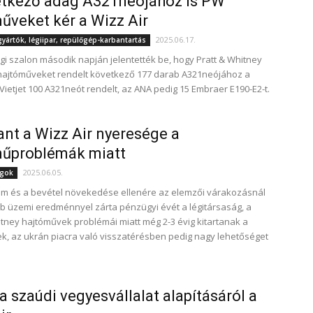
etkező adag A321neójához is PW
űveket kér a Wizz Air
2025.06.17.
ártók, légiipar, repülőgép-karbantartás
légi szalon második napján jelentették be, hogy Pratt & Whitney
ajtóműveket rendelt következő 177 darab A321neójához a
 Vietjet 100 A321neót rendelt, az ANA pedig 15 Embraer E190-E2-t.
nt a Wizz Air nyeresége a
műproblémák miatt
2025.06.05.
ágok
m és a bevétel növekedése ellenére az elemzői várakozásnál
b üzemi eredménnyel zárta pénzügyi évét a légitársaság, a
itney hajtóművek problémái miatt még 2-3 évig kitartanak a
, az ukrán piacra való visszatérésben pedig nagy lehetőséget
 a szaúdi vegyesvállalat alapításáról a