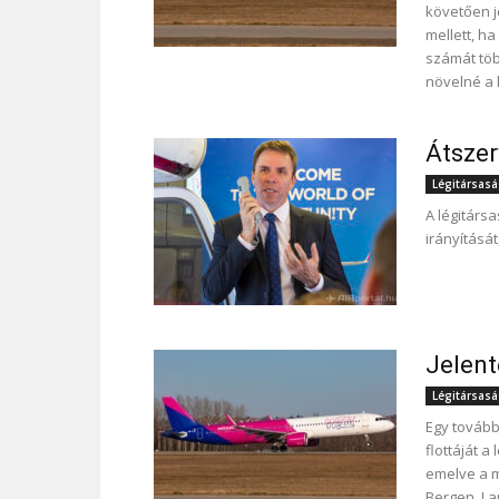
követően je
mellett, ha
számát töb
növelné a
Átszer
Légitársas
A légitárs
irányításá
Jelent
Légitársas
Egy tovább
flottáját a
emelve a ma
Bergen, La