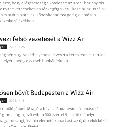
lezte, hogy a légitársaság elkötelezett az izraeli bázisnyitás
 a nyitott kérdéseket január végéig sikerül kezelni, az úti célok
b mint duplájára, az ülőhelykapacitást pedig jelentősen
 következő években.
vezi felső vezetését a Wizz Air
2025.11.25.
ágok
aság pénzügyi vezérhelyettese átveszi a kereskedelmi terület
t, helyére pedig egy cseh bankár érkezik.
ősen bővít Budapesten a Wizz Air
2025.11.18.
ágok
i repülőgéppel 18 tagúra bővíti a Budapesten állomásozó
 légitársaság, a jövő évben 900 ezerrel 9,1 millió ülőhelyre
gyarországi járatain elérhető kapacitást, az új úti célok között
mezia Terme és Rimini.