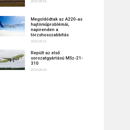
2026.08.06.
Megoldódtak az A220-as
hajtóműproblémái,
napirenden a
törzshosszabbítás
2026.08.02.
Repült az első
sorozatgyártású MSz-21-
310
2026.08.04.