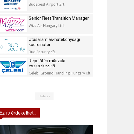
Budapest Airport Zrt.
Senior Fleet Transition Manager
Wizz Air Hungary Ltd.
Utasáramlás-hatékonysági
koordinátor
Bud Security Kft.
Repülőtéri műszaki
eszközkezelő
Celebi Ground Handling Hungary Kft.
Hirdetés
Ez is érdekelhet...