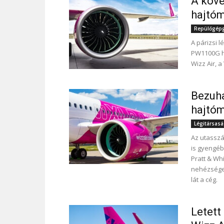
A köv
hajtóm
Repülőgépgy
A párizsi 
PW1100G h
Wizz Air, a
Bezuha
hajtó
Légitársas
Az utasszá
is gyengéb
Pratt & Wh
nehézségek
lát a cég.
Letett