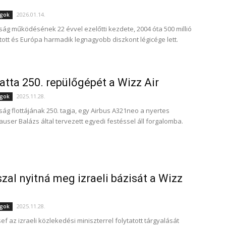
2026.01.14.
ágok
aság működésének 22 évvel ezelőtti kezdete, 2004 óta 500 millió
ított és Európa harmadik legnagyobb diszkont légicége lett.
tta 250. repülőgépét a Wizz Air
2025.11.28.
ágok
ság flottájának 250. tagja, egy Airbus A321neo a nyertes
auser Balázs által tervezett egyedi festéssel áll forgalomba.
zal nyitná meg izraeli bázisát a Wizz
2025.11.28.
ágok
ef az izraeli közlekedési miniszterrel folytatott tárgyalását