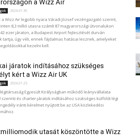
országon a Wizz Air
2026.01.30.
ágok
z a Wizz Air legjobb nyara Váradi József vezérigazgató szerint,
zinten 8,3 millió utasra számít 87 magyarországi útvonalukon
42 ezer járaton, a Budapest Airport fejlesztését durván
k tartja, úgy véli, ennek fájdalmas hatásai lesznek, amelyeket
egoldásokkal kezelni kell.
ai járatok indításához szükséges
lyt kért a Wizz Air UK
2026.01.25.
ágok
 légitársaság Egyesült Királyságban működő leányvállalata
szerinti és charter-járatok indításához szükséges külföldi légi
ngedély iránti kérelmet nyújtott be az USA közlekedési
umához.
milliomodik utasát köszöntötte a Wizz