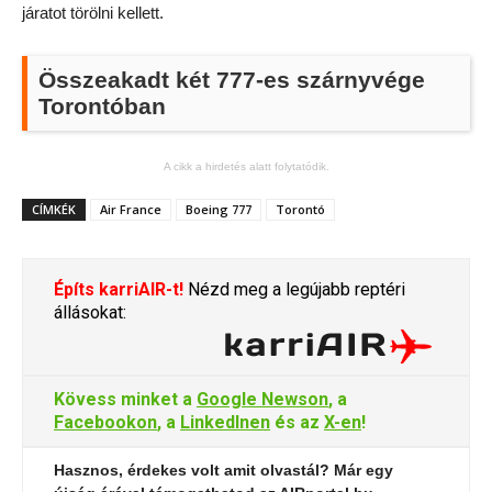
járatot törölni kellett.
Összeakadt két 777-es szárnyvége
Torontóban
A cikk a hirdetés alatt folytatódik.
CÍMKÉK
Air France
Boeing 777
Torontó
Építs karriAIR-t!
Nézd meg a legújabb reptéri
állásokat:
Kövess minket a
Google Newson
, a
Facebookon
, a
LinkedInen
és az
X-en
!
Hasznos, érdekes volt amit olvastál? Már egy