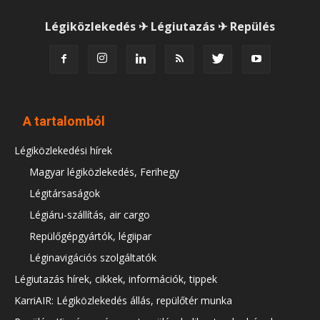
Légiközlekedés ✈ Légiutazás ✈ Repülés
A tartalomból
Légiközlekedési hírek
Magyar légiközlekedés, Ferihegy
Légitársaságok
Légiáru-szállítás, air cargo
Repülőgépgyártók, légiipar
Léginavigációs szolgáltatók
Légiutazás hírek, cikkek, információk, tippek
KarriAIR: Légiközlekedés állás, repülőtér munka