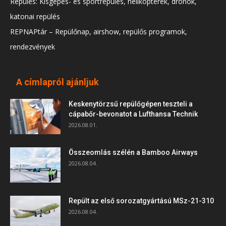
Repülés: Kisgépes- és sportrepülés, helikopterek, drónok,
katonai repülés
REPNAPtár – Repülőnap, airshow, repülős programok,
rendezvények
A címlapról ajánljuk
Keskenytörzsű repülőgépen teszteli a
cápabőr-bevonatot a Lufthansa Technik
2026.08.01.
Összeomlás szélén a Bamboo Airways
2026.08.04.
Repült az első sorozatgyártású MSz-21-310
2026.08.04.