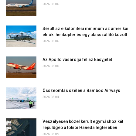
2026.08.06.
Sérült az elkülönítési minimum az amerikai
elnöki helikopter és egy utasszállító között
2026.08.06.
Az Apollo vásárolja fel az Easyjetet
2026.08.06.
Összeomlás szélén a Bamboo Airways
2026.08.04.
Veszélyesen közel került egymáshoz két
repülőgép a tokiói Haneda légterében
2026.08.05.