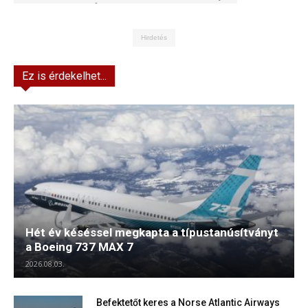
Kft.
Hirdetés
Ez is érdekelhet...
Hét év késéssel megkapta a típustanúsítványt
a Boeing 737 MAX 7
2026.08.03.
Befektetőt keres a Norse Atlantic Airways