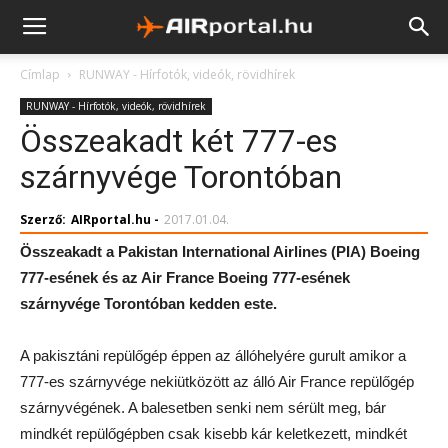
Címlap
RUNWAY - Hírfotók, videók, rövidhírek
RUNWAY - Hírfotók, videók, rövidhírek
Összeakadt két 777-es
szárnyvége Torontóban
Szerző:
AIRportal.hu
-
2017.01.04.
Összeakadt a Pakistan International Airlines (PIA) Boeing
777-esének és az Air France Boeing 777-esének
szárnyvége Torontóban kedden este.
A pakisztáni repülőgép éppen az állóhelyére gurult amikor a
777-es szárnyvége nekiütközött az álló Air France repülőgép
szárnyvégének. A balesetben senki nem sérült meg, bár
mindkét repülőgépben csak kisebb kár keletkezett, mindkét