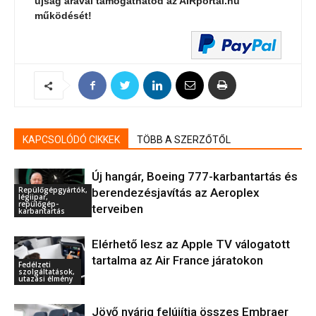
újság árával támogathatod az AIRportal.hu
működését!
KAPCSOLÓDÓ CIKKEK
TÖBB A SZERZŐTŐL
Új hangár, Boeing 777-karbantartás és
Repülőgépgyártók,
berendezésjavítás az Aeroplex
légiipar,
repülőgép-
terveiben
karbantartás
Elérhető lesz az Apple TV válogatott
tartalma az Air France járatokon
Fedélzeti
szolgáltatások,
utazási élmény
Jövő nyárig felújítja összes Embraer