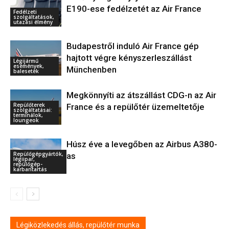
E190-ese fedélzetét az Air France
Fedélzeti
szolgáltatások,
utazási élmény
Budapestről induló Air France gép
hajtott végre kényszerleszállást
Légijármű
események,
Münchenben
balesetek
Megkönnyíti az átszállást CDG-n az Air
Repülőterek
France és a repülőtér üzemeltetője
szolgáltatásai:
terminálok,
loungeok
Húsz éve a levegőben az Airbus A380-
Repülőgépgyártók,
as
légiipar,
repülőgép-
karbantartás
Légiközlekedés állás, repülőtér munka