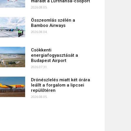
maradt a Lufthansa-csoport
2026.08.05.
Összeomlás szélén a
Bamboo Airways
2026.08.04.
Csökkenti
energiafogyasztását a
Budapest Airport
2026.07.31.
Drónészlelés miatt két órára
leállt a forgalom a lipcsei
repülőtéren
2026.08.05.