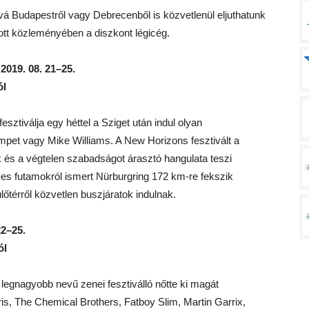
hová Budapestről vagy Debrecenből is közvetlenül eljuthatunk
atott közleményében a diszkont légicég.
019. 08. 21–25.
ól
esztiválja egy héttel a Sziget után indul olyan
umpet vagy Mike Williams. A New Horizons fesztivált a
ók és a végtelen szabadságot árasztó hangulata teszi
es futamokról ismert Nürburgring 172 km-re fekszik
ülőtérről közvetlen buszjáratok indulnak.
22–25.
ól
k legnagyobb nevű zenei fesztiválló nőtte ki magát
is, The Chemical Brothers, Fatboy Slim, Martin Garrix,