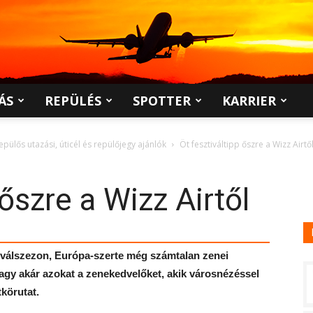
ÁS
REPÜLÉS
SPOTTER
KARRIER
epülős utazási, úticél és repülőjegy ajánlók
Öt fesztiváltipp őszre a Wizz Airtő
 őszre a Wizz Airtől
iválszezon, Európa-szerte még számtalan zenei
vagy akár azokat a zenekedvelőket, akik városnézéssel
körutat.