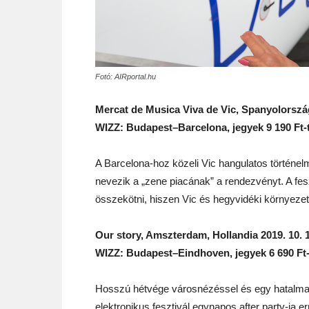
Fotó: AIRportal.hu
Mercat de Musica Viva de Vic, Spanyolország
WIZZ: Budapest–Barcelona, jegyek 9 190 Ft-t
A Barcelona-hoz közeli Vic hangulatos történel
nevezik a „zene piacának” a rendezvényt. A fe
összekötni, hiszen Vic és hegyvidéki környezet
Our story, Amszterdam, Hollandia 2019. 10. 
WIZZ: Budapest–Eindhoven, jegyek 6 690 Ft-t
Hosszú hétvége városnézéssel és egy hatalma
elektronikus fesztivál egynapos after party-ja 