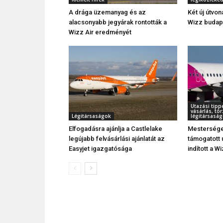
A drága üzemanyag és az
Két új útvon
alacsonyabb jegyárak rontották a
Wizz budape
Wizz Air eredményét
Utazási tipp
vásárlás, t
Légitársaságok
légitársaság
Elfogadásra ajánlja a Castlelake
Mesterséges
legújabb felvásárlási ajánlatát az
támogatott 
Easyjet igazgatósága
indított a W