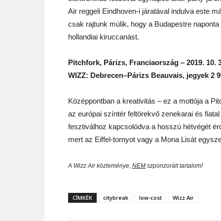
Air reggeli Eindhoven-i járatával indulva este 
csak rajtunk múlik, hogy a Budapestre naponta
hollandiai kiruccanást.
Pitchfork, Párizs, Franciaország – 2019. 10. 
WIZZ: Debrecen–Párizs Beauvais, jegyek 2 99
Középpontban a kreativitás – ez a mottója a Pi
az európai színtér feltörekvő zenekarai és fiata
fesztiválhoz kapcsolódva a hosszú hétvégét ér
mert az Eiffel-tornyot vagy a Mona Lisát egysze
A Wizz Air közleménye,
NEM
szponzorált tartalom!
CÍMKÉK
citybreak
low-cost
Wizz Air