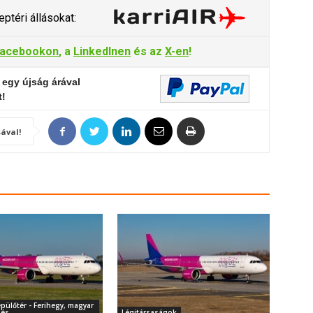
ptéri állásokat:
acebookon
, a
LinkedInen
és az
X-en
!
 egy újság árával
t!
ával!
pülőtér - Ferihegy, magyar
dés
Légitársaságok