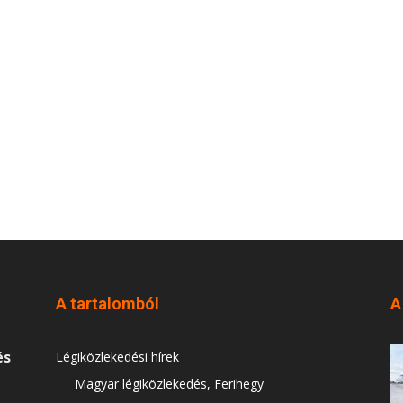
A tartalomból
A
és
Légiközlekedési hírek
Magyar légiközlekedés, Ferihegy