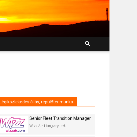
l
Légiközlekedés állás, repülőtér munka
Senior Fleet Transition Manager
Wizz Air Hungary Ltd.