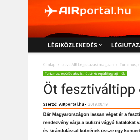
AIRportal.hu
LÉGIKÖZLEKEDÉS
LÉGIUTAZ
Címlap
travelAIR Légiutazási magazin
Turizmus, r
Turizmus, repülős utazási, úticél és repülőjegy ajánlók
Öt fesztiváltipp
Szerző:
AIRportal.hu
-
2019.08.19.
Bár Magyarországon lassan véget ér a feszt
rendezvény várja a bulizni vágyó fiatalokat 
és kirándulással kötnének össze egy koncert