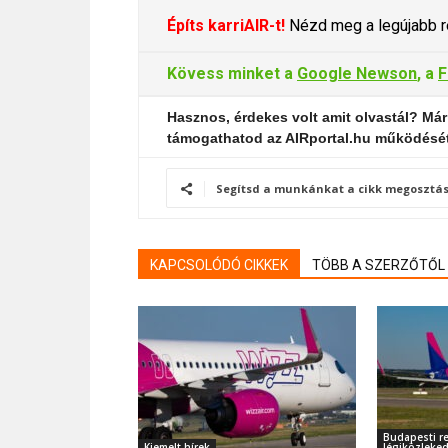
Építs karriAIR-t!
Nézd meg a legújabb re
Kövess minket a
Google Newson
, a
F
Hasznos, érdekes volt amit olvastál? Már
támogathatod az AIRportal.hu működésé
Segítsd a munkánkat a cikk megosztás
KAPCSOLÓDÓ CIKKEK
TÖBB A SZERZŐTŐL
Budapesti re
Kiemelt hírek
légiközleke