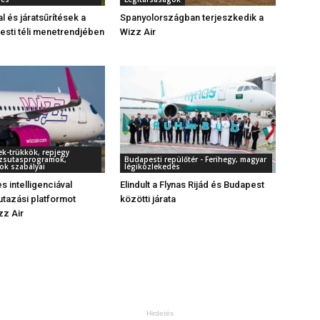
al és járatsűrítések a
Spanyolországban terjeszkedik a
sti téli menetrendjében
Wizz Air
ek-trükkök, repjegy
örzsutasprogramok,
Budapesti repülőtér - Ferihegy, magyar
ok szabályai
légiközlekedés
 intelligenciával
Elindult a Flynas Rijád és Budapest
utazási platformot
közötti járata
izz Air
Hirdetés