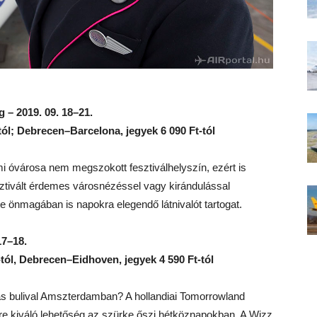
 – 2019. 09. 18–21.
ól; Debrecen–Barcelona, jegyek 6 090 Ft-tól
mi óvárosa nem megszokott fesztiválhelyszín, ezért is
sztivált érdemes városnézéssel vagy kirándulással
e önmagában is napokra elegendő látnivalót tartogat.
17–18.
ól, Debrecen–Eidhoven, jegyek 4 590 Ft-tól
s bulival Amszterdamban? A hollandiai Tomorrowland
erre kiváló lehetőség az szürke őszi hétköznapokban. A Wizz