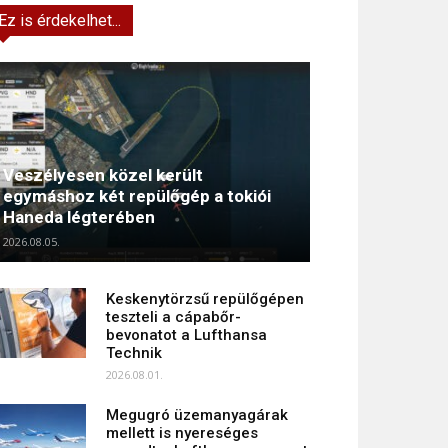
Ez is érdekelhet...
Veszélyesen közel került
egymáshoz két repülőgép a tokiói
Haneda légterében
2026.08.05.
Keskenytörzsű repülőgépen
teszteli a cápabőr-
bevonatot a Lufthansa
Technik
2026.08.01.
Megugró üzemanyagárak
mellett is nyereséges