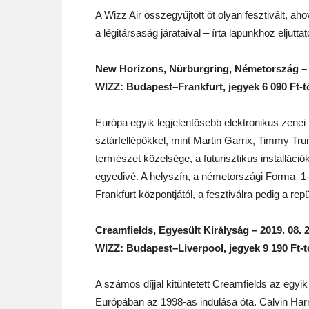
A Wizz Air összegyűjtött öt olyan fesztivált, a
a légitársaság járataival – írta lapunkhoz eljutt
New Horizons, Nürburgring, Németország – 2
WIZZ: Budapest–Frankfurt, jegyek 6 090 Ft-t
Európa egyik legjelentősebb elektronikus zenei f
sztárfellépőkkel, mint Martin Garrix, Timmy Tr
természet közelsége, a futurisztikus installáci
egyedivé. A helyszín, a németországi Forma–1-
Frankfurt központjától, a fesztiválra pedig a rep
Creamfields, Egyesült Királyság – 2019. 08. 
WIZZ: Budapest–Liverpool, jegyek 9 190 Ft-t
A számos díjjal kitüntetett Creamfields az egyi
Európában az 1998-as indulása óta. Calvin Harr