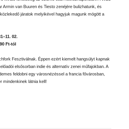
már Armin van Buuren és Tiesto zenéjére bulizhatunk, és
 közlekedő járatok melyikével hagyjuk magunk mögött a
31–11. 02.
0 Ft-tól
tchfork Fesztiválnak. Éppen ezért kiemelt hangsúlyt kapnak
l előadói elsősorban indie és alternatív zenei műfajokban. A
demes feldobni egy városnézéssel a francia fővárosban,
r mindenkinek látnia kell!