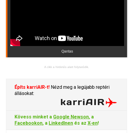
Qantas
A cikk a hirdetés alatt folytatódik.
Építs karriAIR-t!
Nézd meg a legújabb reptéri
állásokat:
Kövess minket a
Google Newson
, a
Facebookon
, a
LinkedInen
és az
X-en
!