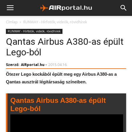
Címlap
RUNWAY - Hírfotók, videók, rövidhírek
RUNWAY - Hírfotók, videók, rövidhírek
Qantas Airbus A380-as épült
Lego-ból
Szerző:
AIRportal.hu
-
2015.04.16.
Ötezer Lego kockából épült meg egy Airbus A380-as a
Qantas ausztrál légitársaság színeiben.
Qantas Airbus A380-as épült
Lego-ból