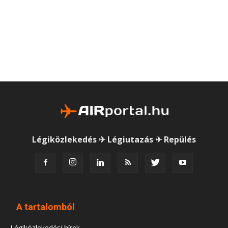
Légiközlekedés ✈ Légiutazás ✈ Repülés
A tartalomból
Légiközlekedési hírek