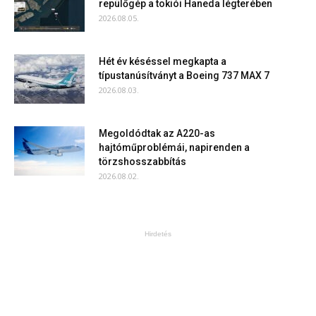
repülőgép a tokiói Haneda légterében
2026.08.05.
Hét év késéssel megkapta a
típustanúsítványt a Boeing 737 MAX 7
2026.08.03.
Megoldódtak az A220-as
hajtóműproblémái, napirenden a
törzshosszabbítás
2026.08.02.
Hirdetés