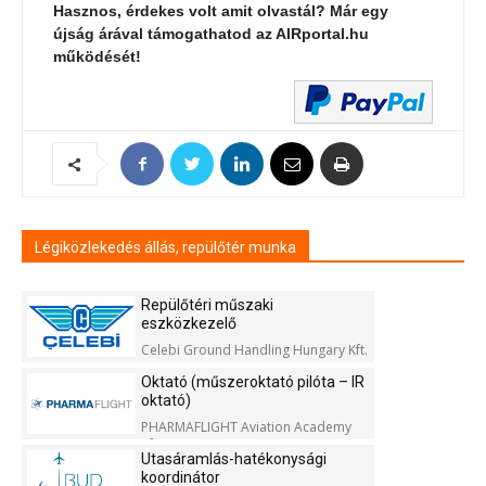
Hasznos, érdekes volt amit olvastál? Már egy
újság árával támogathatod az AIRportal.hu
működését!
Légiközlekedés állás, repülőtér munka
Repülőtéri műszaki
eszközkezelő
Celebi Ground Handling Hungary Kft.
Oktató (műszeroktató pilóta – IR
oktató)
PHARMAFLIGHT Aviation Academy
Kft.
Utasáramlás-hatékonysági
koordinátor