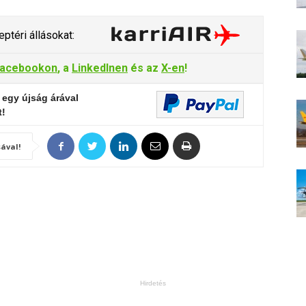
ptéri állásokat:
acebookon
, a
LinkedInen
és az
X-en
!
 egy újság árával
t!
ával!
Hirdetés