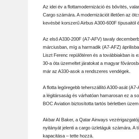
Az idei év a flottamodernizáció és bővítés, vala
Cargo számára. A modernizációt illetően az ötc
kevésbé korszerű Airbus A300-600F típusaitól 
Az első A330-200F (A7-AFV) tavaly decemberben
márciusban, míg a harmadik (A7-AFZ) áprilisb
Liszt Ferenc repülőtéren és a továbbiakban is e
30-a óta üzemeltet járatokat a magyar fővárosba
már az A330-asok a rendszeres vendégek.
A flotta legöregebb teherszállító A300-asát (A7
a légitársaság és várhatóan hamarosan ez a so
BOC Aviation biztosította tartós bérletben üze
Akbar Al Baker, a Qatar Airways vezérigazgatój
nyitányát jelenti a cargo üzletáguk számára. A
kapacitása – tette hozzá.