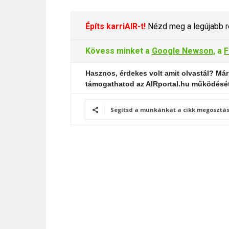
Építs karriAIR-t!
Nézd meg a legújabb re
Kövess minket a
Google Newson
, a
F
Hasznos, érdekes volt amit olvastál? Már
támogathatod az AIRportal.hu működésé
Segítsd a munkánkat a cikk megosztás