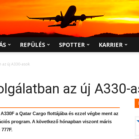
ÁS
REPÜLÉS
SPOTTER
KARRIER
n az új A330-asok
olgálatban az új A330-
A330F a Qatar Cargo flottájába és ezzel végbe ment az
zációs program. A következő hónapban viszont máris
 777F.