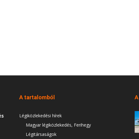
A tartalomból
A
és
Légiközlekedési hírek
Magyar légiközlekedés, Ferihegy
Légitársaságok