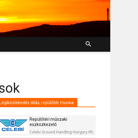
asok
Légiközlekedés állás, repülőtér munka
Repülőtéri műszaki
eszközkezelő
Celebi Ground Handling Hungary Kft.