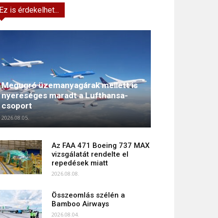
Ez is érdekelhet...
Megugró üzemanyagárak mellett is
nyereséges maradt a Lufthansa-
csoport
2026.08.05.
Az FAA 471 Boeing 737 MAX
vizsgálatát rendelte el
repedések miatt
2026.08.08.
Összeomlás szélén a
Bamboo Airways
2026.08.04.