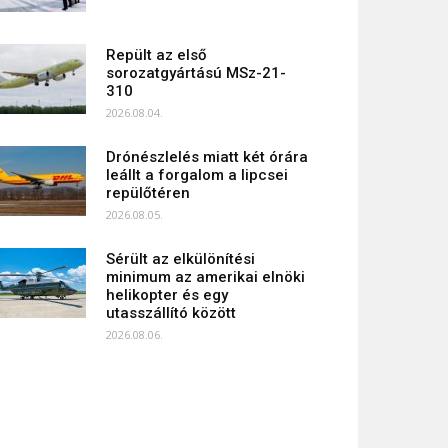
Repült az első
sorozatgyártású MSz-21-
310
2026.08.04.
Drónészlelés miatt két órára
leállt a forgalom a lipcsei
repülőtéren
2026.08.05.
Sérült az elkülönítési
minimum az amerikai elnöki
helikopter és egy
utasszállító között
2026.08.06.