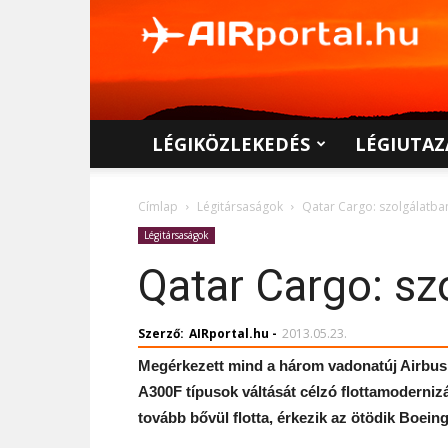
AIRportal.hu
LÉGIKÖZLEKEDÉS
LÉGIUTAZ
Címlap
Légitársaságok
Qatar Cargo: szolgálatba
Légitársaságok
Qatar Cargo: sz
Szerző:
AIRportal.hu
-
2013.05.23.
Megérkezett mind a három vadonatúj Airbus 
A300F típusok váltását célzó flottamoderni
tovább bővül flotta, érkezik az ötödik Boeing