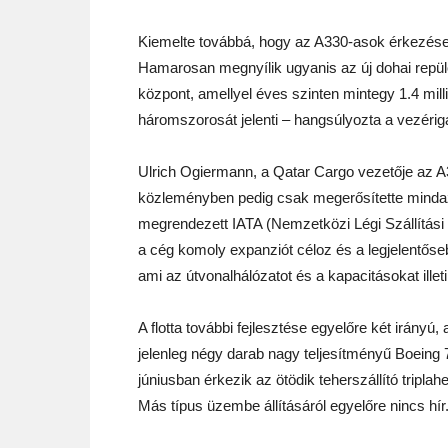
Kiemelte továbbá, hogy az A330-asok érkezése 
Hamarosan megnyílik ugyanis az új dohai repülő
központ, amellyel éves szinten mintegy 1.4 milli
háromszorosát jelenti – hangsúlyozta a vezérig
Ulrich Ogiermann, a Qatar Cargo vezetője az A3
közleményben pedig csak megerősítette mindaz
megrendezett IATA (Nemzetközi Légi Szállítási 
a cég komoly expanziót céloz és a legjelentőseb
ami az útvonalhálózatot és a kapacitásokat illeti
A flotta további fejlesztése egyelőre két irányú,
jelenleg négy darab nagy teljesítményű Boeing 
júniusban érkezik az ötödik teherszállító tripl
Más típus üzembe állításáról egyelőre nincs hír