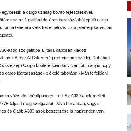
egybeesik a cargo üzletág bővítő fejlesztésével.
téren az az 1 milliárd dolláros beruházásból épülő cargo
ó tonna teherárú válik kezelhetővé. Ez a jelenlegi kapacitás
azgató.
30-asok szolgálatba állítása kapcsán kiadott
t, amit Akbar Al Baker még márciusban az idei, Dohában
Szövetség) Cargo konferencián kinyilvánított, vagyis hogy
b cargo légitársaságok előkelő táborába kíván felfejlődni,
.
 ami a választott géptípusokat illeti. Az A330-asok mellett
777F teljesít még szolgálatot. Jövő hónapban, vagyis
ahetes és újabb A330-asok beszerzése is napirenden van.
.