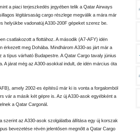
mint a piaci terjeszkedés jegyében telik a Qatar Airways
sillagos légitársaság cargo részlege megválik a mára már
és helyükbe vadonatúj A330-200F gépeket szerez be.
 csatlakozott a flottához. A második (A7-AFY) idén
an érkezett meg Dohába. Mindhárom A330-as járt már a
z a típus várható Budapestre. A Qatar Cargo tavaly június
. A járat még az A300-asokkal indult, de idén március óta
-AFB), amely 2002-es építésű már ki is vonta a forgalomból
rs vár a másik két gépre is. Az új A330-asok egyébként a
melnek a Qatar Cargonál.
a szerint az A330-asok szolgálatba állítása egy új korszak
 típus bevezetése révén jelentősen megnőtt a Qatar Cargo