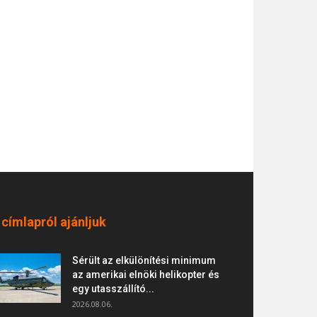
 címlapról ajánljuk
Sérült az elkülönítési minimum
az amerikai elnöki helikopter és
egy utasszállító...
2026.08.06.