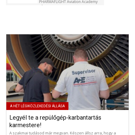
PHARMAFLIGHT Aviation Academy
Kft.
Legyél te a repülőgép-karbantartás
karmestere!
A szakmai tudásod már megvan. Készen állsz arra, hogy a