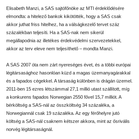
Elisabeth Manzi, a SAS sajtófőnöke az MTI érdeklődésére
elmondta: a hitelező bankok kikötötték, hogy a SAS csak
akkor juthat friss hitelhez, ha a válságkezelő tervet száz
százalékban teljesíti. Ha a SAS-nak nem sikerül
megállapodnia az illetékes érdekvédelmi szervezetekkel,
akkor az terv eleve nem teljesíthető – mondta Manzi.
A SAS 2007 óta nem zárt nyereséges évet, és a többi európai
légitársasághoz hasonlóan küzd a magas üzemanyagárakkal
és a fapados cégekkel. A társaság különben is drágán üzemel.
2011-ben 15 ezres létszámmal 27,1 millió utast szállított, míg
a konkurens fapados Norwegian 2550 fővel 15,7 milliót. A
bérköltség a SAS-nál az összköltség 34 százaléka, a
Norwegiannál csak 19 százaléka. Az egy férőhelyre jutó
költség a SAS-nál csaknem kétszer akkora, mint az ősrivális
norvég légitársaságnál.