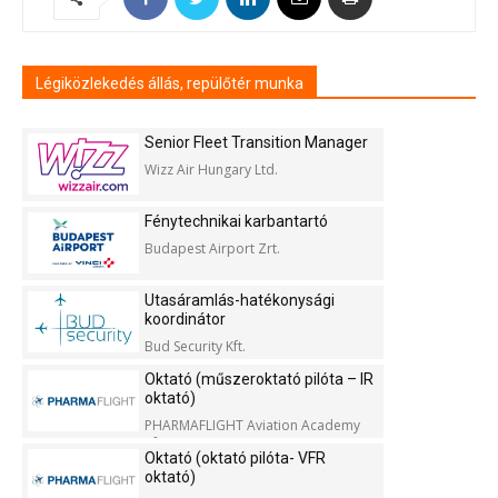
Légiközlekedés állás, repülőtér munka
Senior Fleet Transition Manager
Wizz Air Hungary Ltd.
Fénytechnikai karbantartó
Budapest Airport Zrt.
Utasáramlás-hatékonysági
koordinátor
Bud Security Kft.
Oktató (műszeroktató pilóta – IR
oktató)
PHARMAFLIGHT Aviation Academy
Kft.
Oktató (oktató pilóta- VFR
oktató)