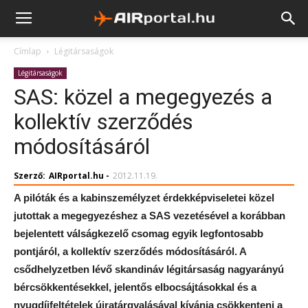
Címlap
Légitársaságok
Légitársaságok
SAS: közel a megegyezés a
kollektív szerződés
módosításáról
Szerző:
AIRportal.hu
-
2012.11.19.
A pilóták és a kabinszemélyzet érdekképviseletei közel
jutottak a megegyezéshez a SAS vezetésével a korábban
bejelentett válságkezelő csomag egyik legfontosabb
pontjáról, a kollektív szerződés módosításáról. A
csődhelyzetben lévő skandináv légitársaság nagyarányú
bércsökkentésekkel, jelentős elbocsájtásokkal és a
nyugdíjfeltételek újratárgyalásával kívánja csökkenteni a