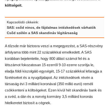
költségeit.
Kapcsolódó cikkeink:
SAS: csőd nincs, de fájdalmas intézkedések várhatók
Csőd szélén a SAS skandináv légitársaság
A tőzsde már biztosra veszi a megegyezést, a SAS-részvény
árfolyama több mint 22 százalékkal emelkedett. A SAS
korábban bejelentette, hogy 800 állást számol fel és a
létszámot fokozatosan 15 ezerről 9-10 ezerre szorítja le,
eladja földi kiszolgáló egységét, 15-17 százalékkal lefaragja a
fizetéseket és a nyugdíjalapot. Az intézkedések révén a
társaság évi 3 milliárd koronával (350 millió euró) reméli
csökkenteni a költségeket. Ezen kívül hét skandináv bank és
a svéd, a dán és a norvég kormány 3,5 milliárd koronás
hitelkeretet biztosít a cégnek.