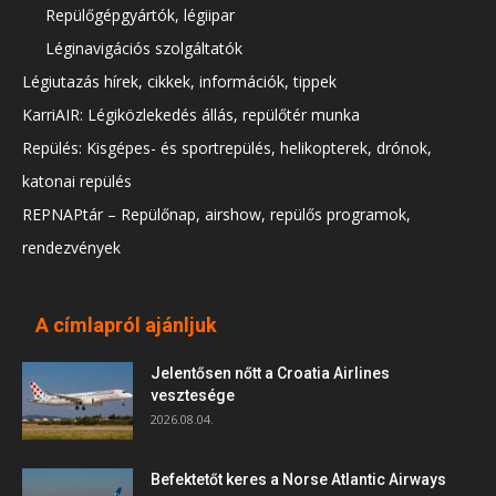
Repülőgépgyártók, légiipar
Léginavigációs szolgáltatók
Légiutazás hírek, cikkek, információk, tippek
KarriAIR: Légiközlekedés állás, repülőtér munka
Repülés: Kisgépes- és sportrepülés, helikopterek, drónok,
katonai repülés
REPNAPtár – Repülőnap, airshow, repülős programok,
rendezvények
A címlapról ajánljuk
Jelentősen nőtt a Croatia Airlines
vesztesége
2026.08.04.
Befektetőt keres a Norse Atlantic Airways