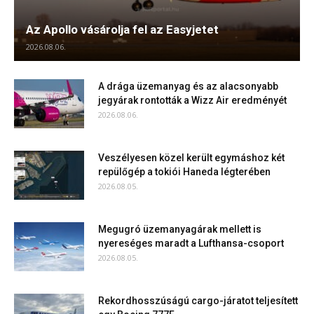
Az Apollo vásárolja fel az Easyjetet
2026.08.06.
A drága üzemanyag és az alacsonyabb
jegyárak rontották a Wizz Air eredményét
2026.08.06.
Veszélyesen közel került egymáshoz két
repülőgép a tokiói Haneda légterében
2026.08.05.
Megugró üzemanyagárak mellett is
nyereséges maradt a Lufthansa-csoport
2026.08.05.
Rekordhosszúságú cargo-járatot teljesített