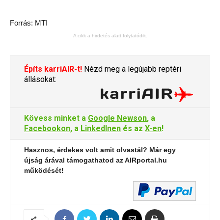
Forrás: MTI
A cikk a hirdetés alatt folytatódik.
Építs karriAIR-t!
Nézd meg a legújabb reptéri
állásokat:
Kövess minket a
Google Newson
, a
Facebookon
, a
LinkedInen
és az
X-en
!
Hasznos, érdekes volt amit olvastál? Már egy
újság árával támogathatod az AIRportal.hu
működését!