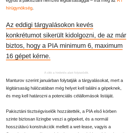
együtt a pakisztáni nemzeti légitársasággal – írta meg az
RT
hírügynökség
.
Az eddigi tárgyalásokon kevés
konkrétumot sikerült kidolgozni, de az már
biztos, hogy a PIA minimum 6, maximum
16 gépet kérne.
A cikk a hirdetés alatt folytatódik.
Manturov szerint januárban folytatják a tárgyalásokat, mert a
légitársaság hálózatában még helyet kell találni a gépeknek,
és meg kell határozni a potenciális célállomások listáját.
Pakisztáni tisztségviselők hozzátették, a PIA első körben
szinte biztosan lízingbe veszi a gépeket, és a normál
hosszútávú konstrukciók mellett a wet-lease, vagyis a