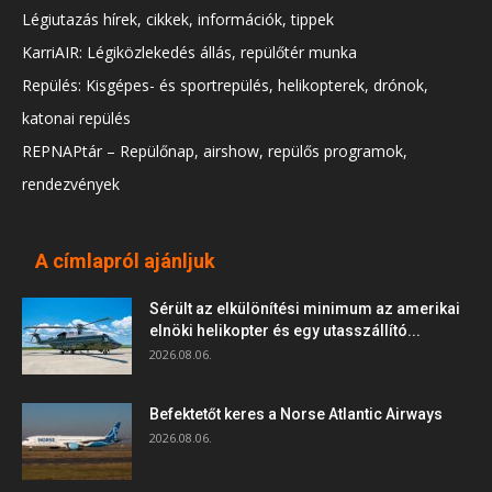
Légiutazás hírek, cikkek, információk, tippek
KarriAIR: Légiközlekedés állás, repülőtér munka
Repülés: Kisgépes- és sportrepülés, helikopterek, drónok,
katonai repülés
REPNAPtár – Repülőnap, airshow, repülős programok,
rendezvények
A címlapról ajánljuk
Sérült az elkülönítési minimum az amerikai
elnöki helikopter és egy utasszállító...
2026.08.06.
Befektetőt keres a Norse Atlantic Airways
2026.08.06.