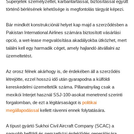
Superjetek személyzettel, karbantartással, biztosítással együtt
történő bérlésének lehetősége is megfontolás tárgyát képezi.
Bár mindkét konstrukciónál helyet kap majd a szerződésben a
Pakistan International Airlines számára biztosított vásárlási
opció, a wet-lease megvalósítása akadályokba ütközhet, mert
találni kell egy harmadik céget, amely hajlandó átvállalni az
üzemeltetést.
Az orosz félnek akárhogy is, de érdekében áll a szerződés
létrejötte, ezzel hosszú idő után gyarapodna a külföldi
kereskedelmi üzemeltetők száma. Pillanatnyilag csak a
mexikói Interjet használ SSJ-100-asokat menetrend szerinti
forgalomban, de ezt a légitársaságot is
politikai
megállapodással
kellett rávenni ennek folytatására.
A típust gyártó Sukhoi Civil Aircraft Company (SCAC) a
nagyobb belföldi és nemzetközi érdeklődés generálására