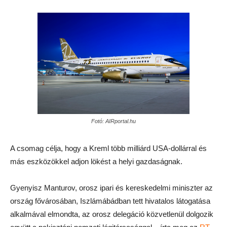
Fotó: AIRportal.hu
A csomag célja, hogy a Kreml több milliárd USA-dollárral és
más eszközökkel adjon lökést a helyi gazdaságnak.
Gyenyisz Manturov, orosz ipari és kereskedelmi miniszter az
ország fővárosában, Iszlámábádban tett hivatalos látogatása
alkalmával elmondta, az orosz delegáció közvetlenül dolgozik