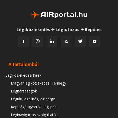
Légiközlekedés ✈ Légiutazás ✈ Repülés
A tartalomból
Légiközlekedési hírek
Magyar légiközlekedés, Ferihegy
Légitársaságok
Légiáru-szállítás, air cargo
Repülőgépgyártók, légiipar
Léginavigációs szolgáltatók