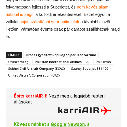
folyamatosan fejleszti a Superjetet, és
nem kevés állami
hátszél is segíti
a külföldi értékesítéseket. Ezzel együtt a
vállalat
saját számításai sem optimisták
a távolabbi jövőt
illetően, várhatóan évente csak pár darabot szállíthatnak majd
le.
CÍMKÉK
Orosz Egyesített Repülőgépipari Konzorcium
Oroszország
Pakistan International Airlines (PIA)
Pakisztán
Sukhoi Civil Aircraft Company (SCAC)
Szuhoj Superjet SSJ-100
United Aircraft Corporation (UAC)
Építs karriAIR-t!
Nézd meg a legújabb reptéri
állásokat:
Kövess minket a
Google Newson
, a