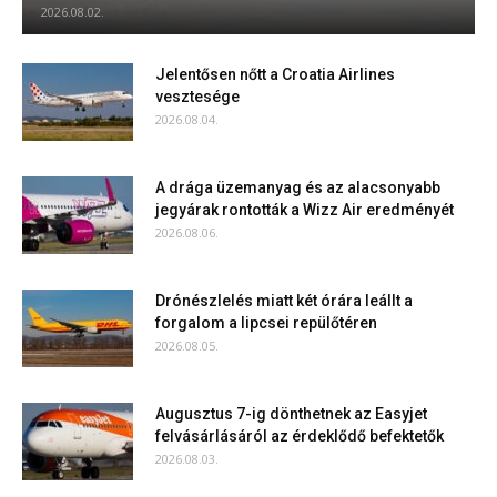
2026.08.02.
Jelentősen nőtt a Croatia Airlines
vesztesége
2026.08.04.
A drága üzemanyag és az alacsonyabb
jegyárak rontották a Wizz Air eredményét
2026.08.06.
Drónészlelés miatt két órára leállt a
forgalom a lipcsei repülőtéren
2026.08.05.
Augusztus 7-ig dönthetnek az Easyjet
felvásárlásáról az érdeklődő befektetők
2026.08.03.