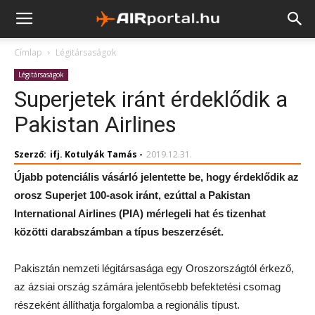
Címlap
Légitársaságok
Légitársaságok
Superjetek iránt érdeklődik a
Pakistan Airlines
Szerző:
ifj. Kotulyák Tamás
-
2019.12.31.
Újabb potenciális vásárló jelentette be, hogy érdeklődik az
orosz Superjet 100-asok iránt, ezúttal a Pakistan
International Airlines (PIA) mérlegeli hat és tizenhat
közötti darabszámban a típus beszerzését.
Pakisztán nemzeti légitársasága egy Oroszországtól érkező,
az ázsiai ország számára jelentősebb befektetési csomag
részeként állíthatja forgalomba a regionális típust.