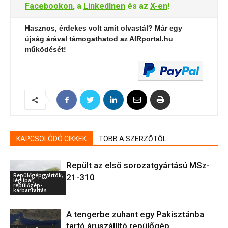
Facebookon
, a
LinkedInen
és az
X-en
!
Hasznos, érdekes volt amit olvastál? Már egy
újság árával támogathatod az AIRportal.hu
működését!
KAPCSOLÓDÓ CIKKEK
TÖBB A SZERZŐTŐL
Repült az első sorozatgyártású MSz-
Repülőgépgyártók,
21-310
légiipar,
repülőgép-
karbantartás
A tengerbe zuhant egy Pakisztánba
tartó áruszállító repülőgép