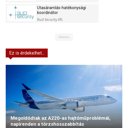
Utasáramlás-hatékonysági
koordinátor
Bud Security Kft.
Hirdetés
Ez is érdekelhet...
Megoldódtak az A220-as hajtóműproblémái,
napirenden a törzshosszabbítás