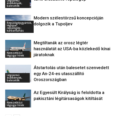
Légijármű
események,
balesetek
Modern szélestörzsű koncepcióján
Repülőgépgyártók,
dolgozik a Tupoljev
légiipar,
repülőgép-
karbantartás
Megtiltanák az orosz légtér
használatát az USA-ba közlekedő kínai
Nemzetközi
járatoknak
légügyi hírek
Átstartolás után balesetet szenvedett
egy An-24-es utasszállító
Légijármű
események,
Oroszországban
balesetek
Az Egyesült Királyság is feloldotta a
pakisztáni légitársaságok kitiltását
Nemzetközi
légügyi hírek