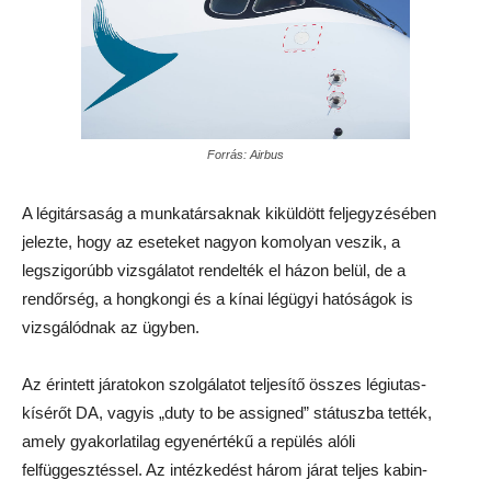
Forrás: Airbus
A légitársaság a munkatársaknak kiküldött feljegyzésében
jelezte, hogy az eseteket nagyon komolyan veszik, a
legszigorúbb vizsgálatot rendelték el házon belül, de a
rendőrség, a hongkongi és a kínai légügyi hatóságok is
vizsgálódnak az ügyben.
Az érintett járatokon szolgálatot teljesítő összes légiutas-
kísérőt DA, vagyis „duty to be assigned” státuszba tették,
amely gyakorlatilag egyenértékű a repülés alóli
felfüggesztéssel. Az intézkedést három járat teljes kabin-