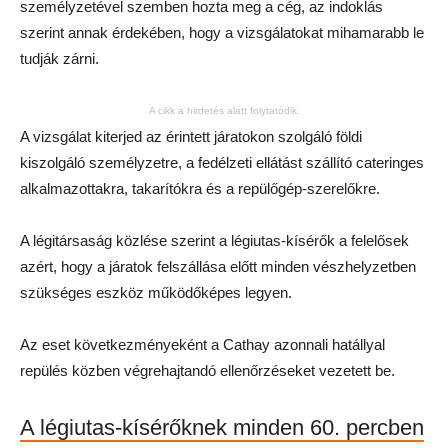
személyzetével szemben hozta meg a cég, az indoklás
szerint annak érdekében, hogy a vizsgálatokat mihamarabb le
tudják zárni.
A cikk a hirdetés alatt folytatódik.
A vizsgálat kiterjed az érintett járatokon szolgáló földi
kiszolgáló személyzetre, a fedélzeti ellátást szállító cateringes
alkalmazottakra, takarítókra és a repülőgép-szerelőkre.
A légitársaság közlése szerint a légiutas-kísérők a felelősek
azért, hogy a járatok felszállása előtt minden vészhelyzetben
szükséges eszköz működőképes legyen.
Az eset következményeként a Cathay azonnali hatállyal
repülés közben végrehajtandó ellenőrzéseket vezetett be.
A légiutas-kísérőknek minden 60. percben