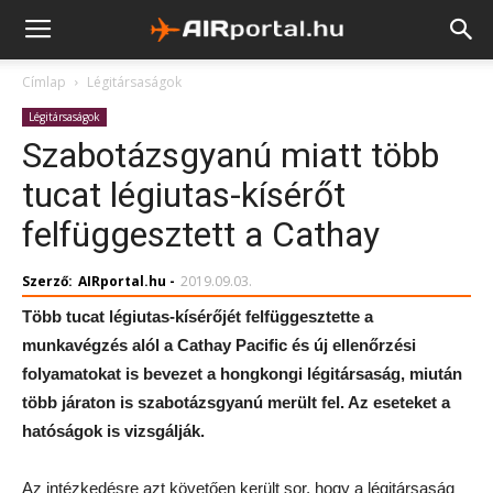
Címlap
Légitársaságok
Légitársaságok
Szabotázsgyanú miatt több
tucat légiutas-kísérőt
felfüggesztett a Cathay
Szerző:
AIRportal.hu
-
2019.09.03.
Több tucat légiutas-kísérőjét felfüggesztette a
munkavégzés alól a Cathay Pacific és új ellenőrzési
folyamatokat is bevezet a hongkongi légitársaság, miután
több járaton is szabotázsgyanú merült fel. Az eseteket a
hatóságok is vizsgálják.
Az intézkedésre azt követően került sor, hogy a légitársaság