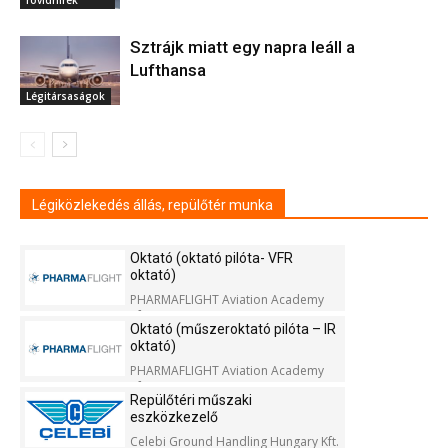
Sztrájk miatt egy napra leáll a
Lufthansa
Légitársaságok
Légiközlekedés állás, repülőtér munka
Oktató (oktató pilóta- VFR
oktató)
PHARMAFLIGHT Aviation Academy
Kft.
Oktató (műszeroktató pilóta – IR
oktató)
PHARMAFLIGHT Aviation Academy
Kft.
Repülőtéri műszaki
eszközkezelő
Celebi Ground Handling Hungary Kft.