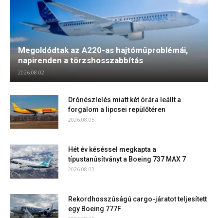
Megoldódtak az A220-as hajtóműproblémái,
napirenden a törzshosszabbítás
2026.08.02.
Drónészlelés miatt két órára leállt a
forgalom a lipcsei repülőtéren
2026.08.05.
Hét év késéssel megkapta a
típustanúsítványt a Boeing 737 MAX 7
2026.08.03.
Rekordhosszúságú cargo-járatot teljesített
egy Boeing 777F