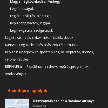
Magyar légiközlekedés, Ferihegy
Légitársaságok
Légiáru-szállítás, air cargo
Repülőgépgyártók, légiipar
Léginavigációs szolgáltatók
Légiutazás hírek, cikkek, információk, tippek
KarriAIR: Légiközlekedés állás, repülőtér munka
Repülés: Kisgépes- és sportrepülés, helikopterek, drónok,
katonai repülés
REPNAPtár – Repülőnap, airshow, repülős programok,
rendezvények
A címlapról ajánljuk
Összeomlás szélén a Bamboo Airways
2026.08.04.