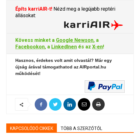
Építs karriAIR-t!
Nézd meg a legújabb reptéri
állásokat:
Kövess minket a
Google Newson
, a
Facebookon
, a
LinkedInen
és az
X-en
!
Hasznos, érdekes volt amit olvastál? Már egy
újság árával támogathatod az AIRportal.hu
működését!
KAPCSOLÓDÓ CIKKEK
TÖBB A SZERZŐTŐL