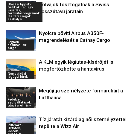
Tolvajok fosztogatnak a Swiss
Utazási tippek-
trükkök, repjegy
vásárlás,
hosszútávú járatain
törzsutasprogramok,
légitársaságok
szabályai
Nyolcra bővíti Airbus A350F-
megrendelését a Cathay Cargo
Légiáru-
szállítás, air
cargo
A KLM egyik légiutas-kísérőjét is
megfertőzhette a hantavírus
Nemzetközi
légügyi hírek
Megújítja személyzete formaruháit a
Lufthansa
Fedélzeti
szolgáltatások,
utazási élmény
Tíz járatát kizárólag női személyzettel
RUNWAY -
repülte a Wizz Air
Hírfotók,
videók,
rövidhírek