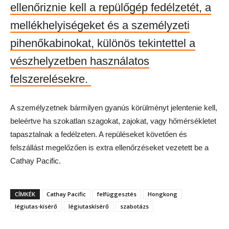
ellenőriznie kell a repülőgép fedélzetét, a
mellékhelyiségeket és a személyzeti
pihenőkabinokat, különös tekintettel a
vészhelyzetben használatos
felszerelésekre.
A személyzetnek bármilyen gyanús körülményt jelentenie kell,
beleértve ha szokatlan szagokat, zajokat, vagy hőmérsékletet
tapasztalnak a fedélzeten. A repüléseket követően és
felszállást megelőzően is extra ellenőrzéseket vezetett be a
Cathay Pacific.
CÍMKÉK
Cathay Pacific
felfüggesztés
Hongkong
légiutas-kísérő
légiutaskísérő
szabotázs