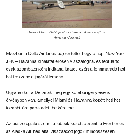
Miamiból készül több járatot indítani az American (Fotó:
American Airlines)
Eközben a Delta Air Lines bejelentette, hogy a napi New York-
JFK – Havanna kínálatát erősen visszafogná, és februártól
csak szombatonként indítana járatot, ezért a fennmaradó heti
hat frekvencia jogáról lemond.
Ugyanakkor a Deltának még egy korábbi igénylése is
érvényben van, amellyel Miami és Havanna között heti hét
további járatpárra adott be kérelmet.
Az összefoglaló szerint a többek között a Spirit, a Frontier és
az Alaska Airlines által visszaadott jogok mindösszesen