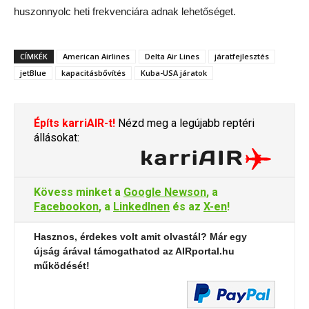
huszonnyolc heti frekvenciára adnak lehetőséget.
CÍMKÉK
American Airlines
Delta Air Lines
járatfejlesztés
jetBlue
kapacitásbővítés
Kuba-USA járatok
Építs karriAIR-t!
Nézd meg a legújabb reptéri
állásokat:
Kövess minket a
Google Newson
, a
Facebookon
, a
LinkedInen
és az
X-en
!
Hasznos, érdekes volt amit olvastál? Már egy
újság árával támogathatod az AIRportal.hu
működését!