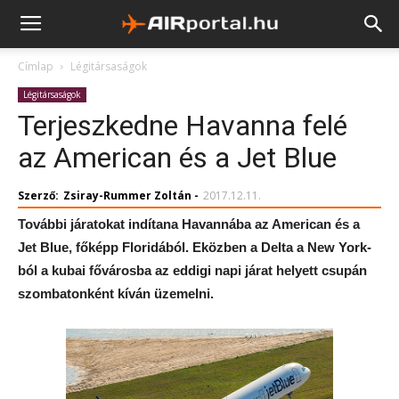
Címlap
Légitársaságok
Légitársaságok
Terjeszkedne Havanna felé
az American és a Jet Blue
Szerző:
Zsiray-Rummer Zoltán
-
2017.12.11.
További járatokat indítana Havannába az American és a
Jet Blue, főképp Floridából. Eközben a Delta a New York-
ból a kubai fővárosba az eddigi napi járat helyett csupán
szombatonként kíván üzemelni.