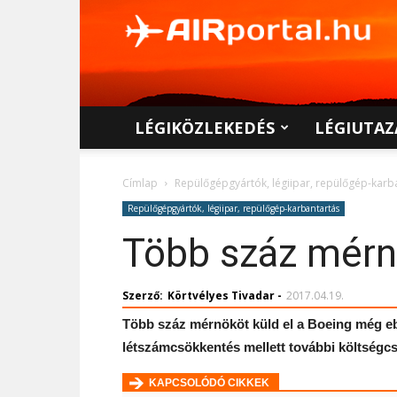
AIRportal.hu
LÉGIKÖZLEKEDÉS
LÉGIUTAZ
Címlap
Repülőgépgyártók, légiipar, repülőgép-karb
Repülőgépgyártók, légiipar, repülőgép-karbantartás
Több száz mérnö
Szerző:
Körtvélyes Tivadar
-
2017.04.19.
Több száz mérnököt küld el a Boeing még eb
létszámcsökkentés mellett további költségc
KAPCSOLÓDÓ CIKKEK