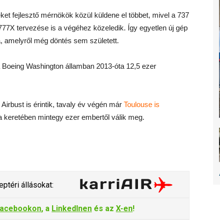
ket fejlesztő mérnökök közül küldene el többet, mivel a 737
777X tervezése is a végéhez közeledik. Így egyetlen új gép
, amelyről még döntés sem született.
a Boeing Washington államban 2013-óta 12,5 ezer
Airbust is érintik, tavaly év végén már
Toulouse is
a keretében mintegy ezer embertől válik meg.
ptéri állásokat:
acebookon
, a
LinkedInen
és az
X-en
!