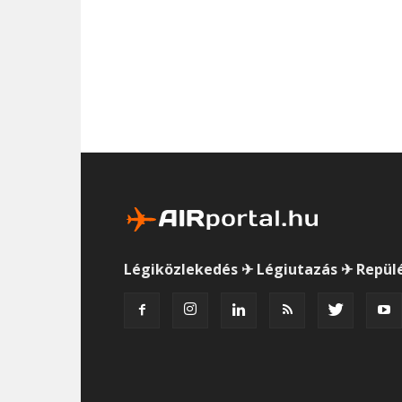
Légiközlekedés ✈ Légiutazás ✈ Repül