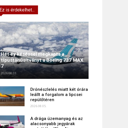
Ez is érdekelhet...
Hét év késéssel megkapta a
típustanúsítványt a Boeing 737 MAX
7
2026.08.03.
Drónészlelés miatt két órára
leállt a forgalom a lipcsei
repülőtéren
2026.08.05.
A drága üzemanyag és az
alacsonyabb jegyárak