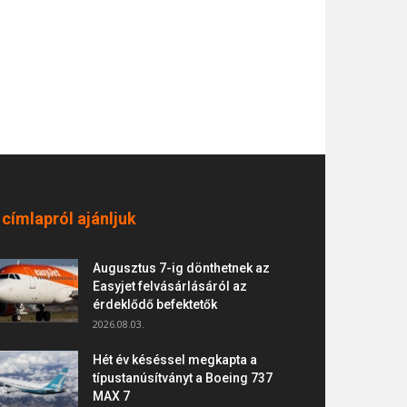
 címlapról ajánljuk
Augusztus 7-ig dönthetnek az
Easyjet felvásárlásáról az
érdeklődő befektetők
2026.08.03.
Hét év késéssel megkapta a
típustanúsítványt a Boeing 737
MAX 7