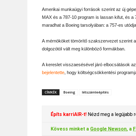
Amerikai munkaügyi források szerint az új gépe
MAX és a 787-10 program is lassan kifut, és a 
maradhat a Boeing tarsolyában: a 757-es utódja
A mérnököket tömörítő szakszervezet szerint 
dolgozótól vált meg különböző formákban.
A kereslet visszaesésével járó elbocsátások az 
bejelentette
, hogy költségcsökkentési programj
CÍMKÉK
Boeing
létszámleépítés
Építs karriAIR-t!
Nézd meg a legújabb re
Kövess minket a
Google Newson
, a
F