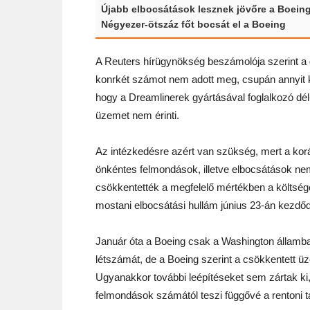
Újabb elbocsátások lesznek jövőre a Boein
Négyezer-ötszáz főt bocsát el a Boeing
A Reuters hírügynökség beszámolója szerint a 
konrkét számot nem adott meg, csupán annyit 
hogy a Dreamlinerek gyártásával foglalkozó dél-
üzemet nem érinti.
Az intézkedésre azért van szükség, mert a kor
önkéntes felmondások, illetve elbocsátások n
csökkentették a megfelelő mértékben a költség
mostani elbocsátási hullám június 23-án kezdőd
Január óta a Boeing csak a Washington államba
létszámát, de a Boeing szerint a csökkentett üz
Ugyanakkor további leépítéseket sem zártak ki, 
felmondások számától teszi függővé a rentoni 