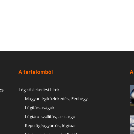
A tartalomból
A
és
Légiközlekedési hírek
Magyar légiközlekedés, Ferihegy
Légitársaságok
Légiáru-szállítás, air cargo
Repülőgépgyártók, légiipar