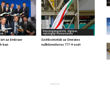
Repülőgépgyártók, légiipar,
gok
repülőgép-karbantartás
zárt az Embraer
Szétbontották az Emirates
h-ban
nullkilométeres 777-9-esét
Hirdetés