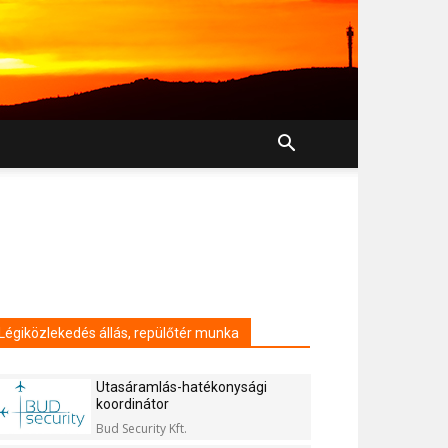
Légiközlekedés állás, repülőtér munka
Utasáramlás-hatékonysági
koordinátor
Bud Security Kft.