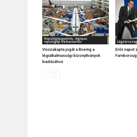
Repülőgépgyártók, légiipar,
repülőgép-karbantartás
Légitársasá
Visszakapta jogát a Boeing a
Erős napot 
légialkalmassági bizonyítványok
Farnboroug
kiadásához