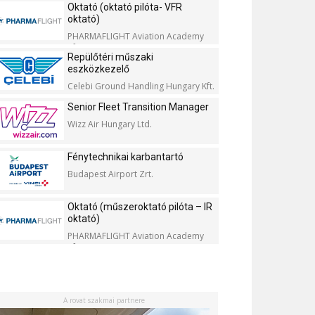
Oktató (oktató pilóta- VFR
oktató)
PHARMAFLIGHT Aviation Academy
Kft.
Repülőtéri műszaki
eszközkezelő
Celebi Ground Handling Hungary Kft.
Senior Fleet Transition Manager
Wizz Air Hungary Ltd.
Fénytechnikai karbantartó
Budapest Airport Zrt.
Oktató (műszeroktató pilóta – IR
oktató)
PHARMAFLIGHT Aviation Academy
Kft.
A rovat szakmai partnere