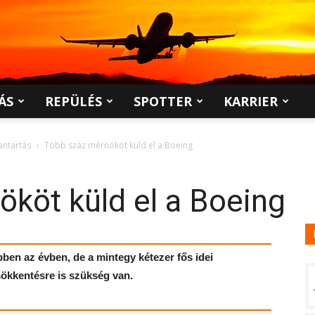
ÁS
REPÜLÉS
SPOTTER
KARRIER
antartás
Több száz mérnököt küld el a Boeing
köt küld el a Boeing
ben az évben, de a mintegy kétezer fős idei
sökkentésre is szükség van.