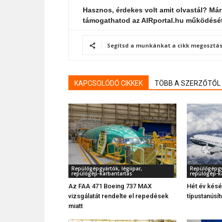
Hasznos, érdekes volt amit olvastál? Már
támogathatod az AIRportal.hu működésé
Segítsd a munkánkat a cikk megosztás
KAPCSOLÓDÓ CIKKEK
TÖBB A SZERZŐTŐL
Repülőgépgyártók, légiipar,
Repülőgépgyá
repülőgép-karbantartás
repülőgép-k
Az FAA 471 Boeing 737 MAX
Hét év kés
vizsgálatát rendelte el repedések
típustanúsí
miatt