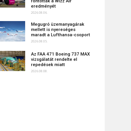
rontották a Wizz Air
eredményét
2026.08.06.
Megugró üzemanyagárak
mellett is nyereséges
maradt a Lufthansa-csoport
2026.08.05.
Az FAA 471 Boeing 737 MAX
vizsgálatát rendelte el
repedések miatt
2026.08.08.