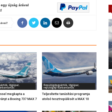
 egy újság árával
t!
ával!
rtók, légiipar,
Repülőgépgyártók, légiipar,
arbantartás
repülőgép-karbantartás
éssel megkapta a
Teljesítette tanúsítási programja
tványt a Boeing 737 MAX 7
utolsó tesztrepülését a MAX 10