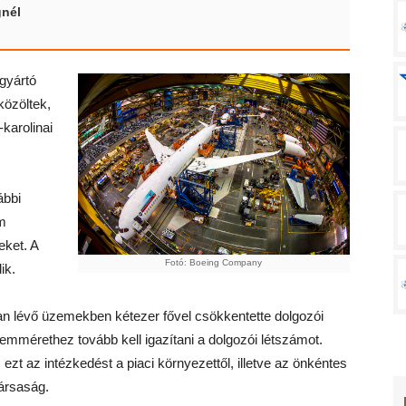
gnél
gyártó
közöltek,
karolinai
ábbi
em
eket. A
Fotó: Boeing Company
ik.
n lévő üzemekben kétezer fővel csökkentette dolgozói
emmérethez tovább kell igazítani a dolgozói létszámot.
ezt az intézkedést a piaci környezettől, illetve az önkéntes
társaság.