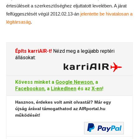
értesüléseit a szerkesztőséghez eljuttatott levelében. A járat
felfüggesztését végül 2012.02.13-án
jelentette be hivatalosan a
légitársaság
.
Építs karriAIR-t!
Nézd meg a legújabb reptéri
állásokat:
Kövess minket a
Google Newson
, a
Facebookon
, a
LinkedInen
és az
X-en
!
Hasznos, érdekes volt amit olvastál? Már egy
újság árával támogathatod az AIRportal.hu
működését!