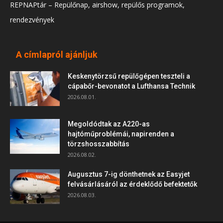
REPNAPtár – Repülőnap, airshow, repülős programok,
rendezvények
A címlapról ajánljuk
Keskenytörzsű repülőgépen teszteli a
cápabőr-bevonatot a Lufthansa Technik
2026.08.01.
Megoldódtak az A220-as
hajtóműproblémái, napirenden a
törzshosszabbítás
2026.08.02.
Augusztus 7-ig dönthetnek az Easyjet
felvásárlásáról az érdeklődő befektetők
2026.08.03.