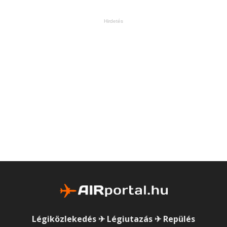
Hirdetés
Légiközlekedés ✈ Légiutazás ✈ Repülés