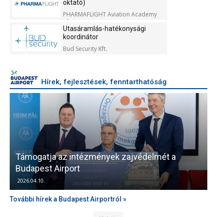
oktató)
PHARMAFLIGHT Aviation Academy
Kft.
Utasáramlás-hatékonysági
koordinátor
Bud Security Kft.
Hírek, fejlesztések, fenntarthatóság
Támogatja az intézmények zajvédelmét a
V
Budapest Airport
2026.04.10.
További hírek a Budapest Airportról »