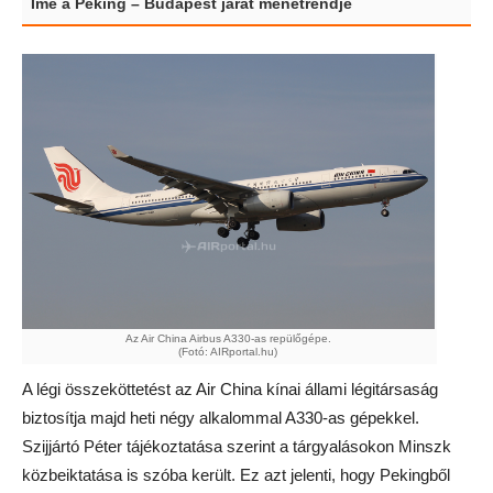
Íme a Peking – Budapest járat menetrendje
Az Air China Airbus A330-as repülőgépe.
(Fotó: AIRportal.hu)
A légi összeköttetést az Air China kínai állami légitársaság
biztosítja majd heti négy alkalommal A330-as gépekkel.
Szijjártó Péter tájékoztatása szerint a tárgyalásokon Minszk
közbeiktatása is szóba került. Ez azt jelenti, hogy Pekingből