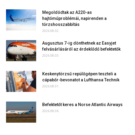
Megoldódtak az A220-as
hajtóműproblémái, napirenden a
törzshosszabbítás
2026.08.02.
Augusztus 7-ig dönthetnek az Easyjet
felvásárlásáról az érdeklődő befektetők
2026.08.03.
Keskenytörzsű repülőgépen teszteli a
cápabőr-bevonatot a Lufthansa Technik
2026.08.01.
Befektetőt keres a Norse Atlantic Airways
2026.08.06.