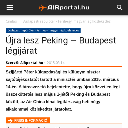
Címlap
Budapesti repülőtér - Ferihegy, magyar légiközlekedés
Budapesti repülőtér - Ferihegy, magyar légiközlekedés
Újra lesz Peking – Budapest
légijárat
Szerző:
AIRportal.hu
-
2015.03.14.
Szijjártó Péter külgazdasági és külügyminiszter
sajtótájékoztatót tartott a minisztériumban 2015. március
14-én. A tárcavezető bejelentette, hogy újra közvetlen légi
összeköttetés lesz május 1-jétől Peking és Budapest
között, az Air China kínai légitársaság heti négy
alkalommal közlekedtet járatokat.
FRISS INFORMÁCIÓ