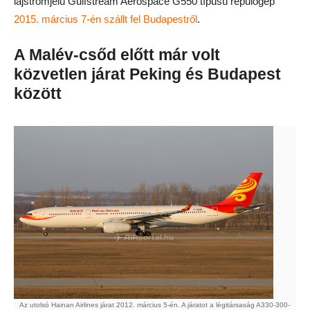
lajstromjelű Gulfstream Aerospace G550 típusú repülőgép
2015. március 7-én szállt fel Budapestről
.
A Malév-csőd előtt már volt
közvetlen járat Peking és Budapest
között
Az utolsó Hainan Airlines járat 2012. március 5-én. A járatot a légitársaság A330-300-