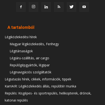
A tartalomból
Légiközlekedési hírek
Magyar légiközlekedés, Ferihegy
Légitársaságok
Légiáru-szállítás, air cargo
Repülőgépgyártók, légiipar
Léginavigációs szolgáltatók
Légiutazás hírek, cikkek, információk, tippek
KarriAIR: Légiközlekedés állás, repülőtér munka
Repülés: Kisgépes- és sportrepülés, helikopterek, drónok,
katonai repülés