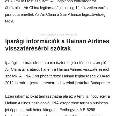
és 78 millió utast szállított. A – logójában főnixmadarat
ábrázoló – Air China légitársaság jelenleg 14 közvetlen európai
járatot üzemeltet. Az Air China a Star Alliance légiszövetség
tagja.
A cikk a hirdetés alatt folytatódik.
Iparági információk a Hainan Airlines
visszatéréséről szóltak
Iparági információk nem a miniszteri bejelentésben szereplő
Air China új járatáról, hanem a Hainan Airlines visszatéréséről
szóltak. A HNA Grouphoz tartozó Hainan légitársaság 2004-től
2012-ig már teljesített menetrend szerinti járatokat Budapestre.
Ezen információkat támaszthatná alá az a tény is, hogy egy, a
Hainan Airlines-t tulajdonló HNA-csoporthoz tartozó business-
jet éppen a múlt héten látogatott Ferihegyre. A B-8298