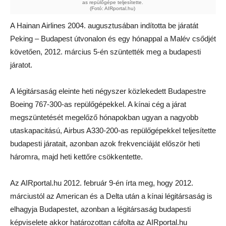
as repülőgépe teljesítette.
(Fotó: AIRportal.hu)
A Hainan Airlines 2004. augusztusában indította be járatát
Peking – Budapest útvonalon és egy hónappal a Malév csődjét
követően, 2012. március 5-én szüntették meg a budapesti
járatot.
A légitársaság eleinte heti négyszer közlekedett Budapestre
Boeing 767-300-as repülőgépekkel. A kínai cég a járat
megszüntetését megelőző hónapokban ugyan a nagyobb
utaskapacitású, Airbus A330-200-as repülőgépekkel teljesítette
budapesti járatait, azonban azok frekvenciáját először heti
háromra, majd heti kettőre csökkentette.
Az AIRportal.hu 2012. február 9-én írta meg, hogy 2012.
márciustól az American és a Delta után a kínai légitársaság is
elhagyja Budapestet, azonban a légitársaság budapesti
képviselete akkor határozottan cáfolta az AIRportal.hu