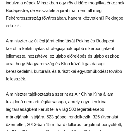
indulva a gépek Minszkben egy rövid időre megállva érkeznek
Budapestre, de visszafelé a járat már nem áll meg
Fehéroroszország fővárosában, hanem közvetlenül Pekingbe
érkezik.
A miniszter az új légi járat elindítását Peking és Budapest
között a keleti nyitás stratégiájának újabb sikerpontjaként
jellemezte, hozzátéve: ez újabb előrelépés és újabb eszköz
arra, hogy Magyarország és Kína közötti gazdasági,
kereskedelmi, kulturális és turisztikai együttműködést tovább
fejlesszék.
A miniszter tájékoztatása szerint az Air China Kína állami
tulajdonú nemzeti légitársasága, amely egyetlen kínai
légitársaságként került fel a világ 500 legértékesebb
márkájának listájára, 523 géppel rendelkezik, 326 útvonalat
üzemeltet, 2013-ban 15 milliárd dolláros forgalmat bonyolított,