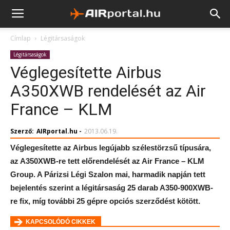
Címlap
Légitársaságok
Légitársaságok
Véglegesítette Airbus
A350XWB rendelését az Air
France – KLM
Szerző:
AIRportal.hu
-
2013.06.19.
Véglegesítette az Airbus legújabb szélestörzsű típusára,
az A350XWB-re tett előrendelését az Air France – KLM
Group. A Párizsi Légi Szalon mai, harmadik napján tett
bejelentés szerint a légitársaság 25 darab A350-900XWB-
re fix, míg további 25 gépre opciós szerződést kötött.
KAPCSOLÓDÓ CIKKEK