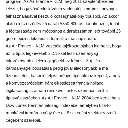
program. Az Air France – KLM még 2011 szeptemberében
jelezte, hogy vásárolni kíván a vadonatúj, kompozit anyagok
felhasználásával készülő költséghatékony típusból. Az akkor
aláírt előszerződés 25 darab A350-900-ast tartalmazott, tehát
a légitársaság nem módosított a darabszámon, sőt további 25
gépre opciós lekötést is formált a mai nap során.
Az Air France – KLM vezetője tájékoztatójában kiemelte, hogy
az új típus legkevesebb 15%-kal lesz üzemanyag
takarékosabb a jelenlegi gépekhez képest. Zaj-, és
károsanyag-kibocsátása pedig jóval alacsonyabb a ma
üzemeltetett, hasonló teljesítményű típusokhoz képest, amely
a környezetvédelem iránt elkötelezett francia-holland
légitársaság számára rendkívül fontos szempont volt a
típusválasztásban. Az Air France – KLM 2004-ben került be a
Dow Jones Fenntarthatósági Indexébe, amelyben kitartó
munkával immáron négy éve a közlekedési szektor vezető
cégeként szerepel.