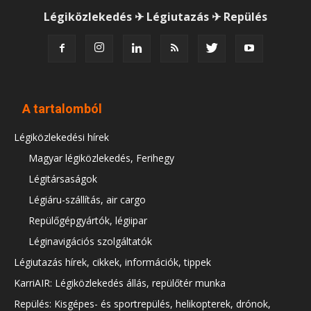
Légiközlekedés ✈ Légiutazás ✈ Repülés
A tartalomból
Légiközlekedési hírek
Magyar légiközlekedés, Ferihegy
Légitársaságok
Légiáru-szállítás, air cargo
Repülőgépgyártók, légiipar
Léginavigációs szolgáltatók
Légiutazás hírek, cikkek, információk, tippek
KarriAIR: Légiközlekedés állás, repülőtér munka
Repülés: Kisgépes- és sportrepülés, helikopterek, drónok,