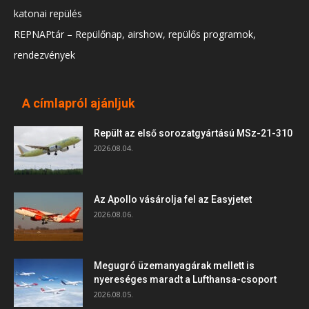
katonai repülés
REPNAPtár – Repülőnap, airshow, repülős programok,
rendezvények
A címlapról ajánljuk
Repült az első sorozatgyártású MSz-21-310
2026.08.04.
Az Apollo vásárolja fel az Easyjetet
2026.08.06.
Megugró üzemanyagárak mellett is
nyereséges maradt a Lufthansa-csoport
2026.08.05.