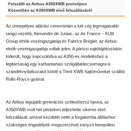
Felszállt az Airbus A350XWB prototípus
Közvetítés az A350XWB első felszállásáról
Az ünnepélyes aláírási ceremónián a két cég legmagasabb
rangú vezetői, Alexandre de Juniac, az Air France – KLM
Group elnök-vezérigazgatója és Fabrice Brégier, az Airbus
elnök-vezérigazgatója voltak jelen. A párizsi sajtótájékoztatón
kiderült, hogy kapcsolódva az A350-es rendeléshez a
légitársaság egy karbantartási szolgáltatáscsomagra is
szándéknyilatkozatot kötött a Trent XWB hajtóműveket szállító
Rolls-Royce gyárral.
Az Airbus legújabb generációs szélestörzsű típusa, az
A350XWB múlt hét pénteken teljesítette sikeres első
felszállását, amivel kezdetét vette a forgalomba állításhoz
szükséges engedélyek megszerzését irányzó berepülési