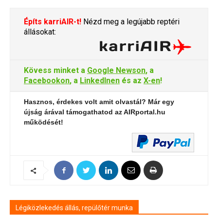
Építs karriAIR-t!
Nézd meg a legújabb reptéri
állásokat:
Kövess minket a
Google Newson
, a
Facebookon
, a
LinkedInen
és az
X-en
!
Hasznos, érdekes volt amit olvastál? Már egy
újság árával támogathatod az AIRportal.hu
működését!
Légiközlekedés állás, repülőtér munka