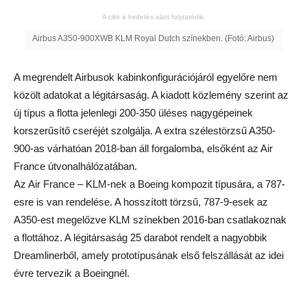
A cikk a hirdetés alatt folytatódik.
Airbus A350-900XWB KLM Royal Dutch színekben. (Fotó: Airbus)
A megrendelt Airbusok kabinkonfigurációjáról egyelőre nem
közölt adatokat a légitársaság. A kiadott közlemény szerint az
új típus a flotta jelenlegi 200-350 üléses nagygépeinek
korszerűsítő cseréjét szolgálja. A extra szélestörzsű A350-
900-as várhatóan 2018-ban áll forgalomba, elsőként az Air
France útvonalhálózatában.
Az Air France – KLM-nek a Boeing kompozit típusára, a 787-
esre is van rendelése. A hosszított törzsű, 787-9-esek az
A350-est megelőzve KLM színekben 2016-ban csatlakoznak
a flottához. A légitársaság 25 darabot rendelt a nagyobbik
Dreamlinerből, amely prototípusának első felszállását az idei
évre tervezik a Boeingnél.