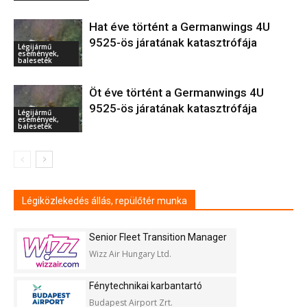
Hat éve történt a Germanwings 4U
9525-ös járatának katasztrófája
Légijármű
események,
balesetek
Öt éve történt a Germanwings 4U
9525-ös járatának katasztrófája
Légijármű
események,
balesetek
Légiközlekedés állás, repülőtér munka
Senior Fleet Transition Manager
Wizz Air Hungary Ltd.
Fénytechnikai karbantartó
Budapest Airport Zrt.