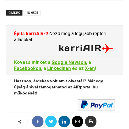
CÍMKÉK
4U 9525
Építs karriAIR-t!
Nézd meg a legújabb reptéri
állásokat:
Kövess minket a
Google Newson
, a
Facebookon
, a
LinkedInen
és az
X-en
!
Hasznos, érdekes volt amit olvastál? Már egy
újság árával támogathatod az AIRportal.hu
működését!