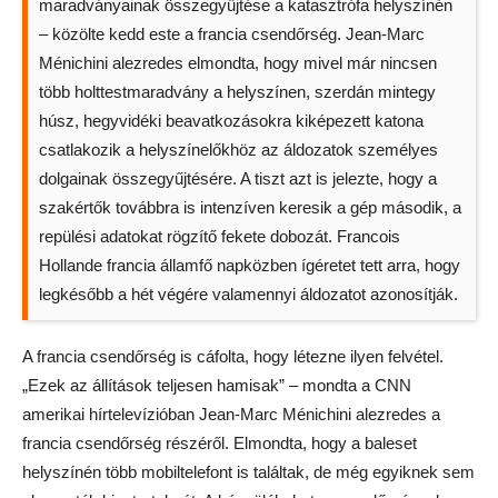
maradványainak összegyűjtése a katasztrófa helyszínén
– közölte kedd este a francia csendőrség. Jean-Marc
Ménichini alezredes elmondta, hogy mivel már nincsen
több holttestmaradvány a helyszínen, szerdán mintegy
húsz, hegyvidéki beavatkozásokra kiképezett katona
csatlakozik a helyszínelőkhöz az áldozatok személyes
dolgainak összegyűjtésére. A tiszt azt is jelezte, hogy a
szakértők továbbra is intenzíven keresik a gép második, a
repülési adatokat rögzítő fekete dobozát. Francois
Hollande francia államfő napközben ígéretet tett arra, hogy
legkésőbb a hét végére valamennyi áldozatot azonosítják.
A francia csendőrség is cáfolta, hogy létezne ilyen felvétel.
„Ezek az állítások teljesen hamisak” – mondta a CNN
amerikai hírtelevízióban Jean-Marc Ménichini alezredes a
francia csendőrség részéről. Elmondta, hogy a baleset
helyszínén több mobiltelefont is találtak, de még egyiknek sem