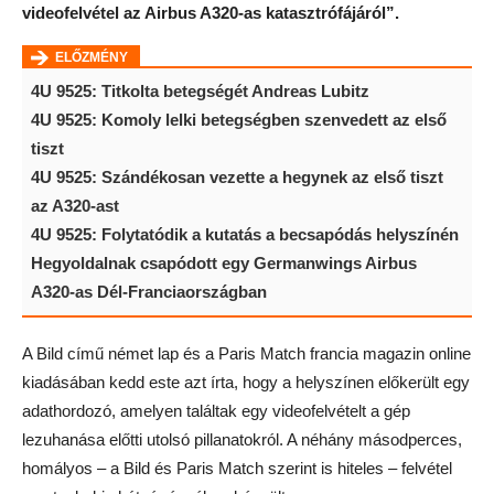
videofelvétel az Airbus A320-as katasztrófájáról”.
ELŐZMÉNY
4U 9525: Titkolta betegségét Andreas Lubitz
4U 9525: Komoly lelki betegségben szenvedett az első
tiszt
4U 9525: Szándékosan vezette a hegynek az első tiszt
az A320-ast
4U 9525: Folytatódik a kutatás a becsapódás helyszínén
Hegyoldalnak csapódott egy Germanwings Airbus
A320-as Dél-Franciaországban
A Bild című német lap és a Paris Match francia magazin online
kiadásában kedd este azt írta, hogy a helyszínen előkerült egy
adathordozó, amelyen találtak egy videofelvételt a gép
lezuhanása előtti utolsó pillanatokról. A néhány másodperces,
homályos – a Bild és Paris Match szerint is hiteles – felvétel