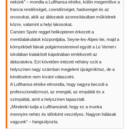
nekünk” – mondta a Lufthansa elnöke, külön megemlítve a
francia rendőrséget, csendőrséget, hadsereget és az
orvosokat, akik az áldozatok azonosításában működnek
közre, valamint a helyi lakosokat.
Carsten Spohr reggel helikopteren érkezett a
mentőalakulatok központjába, Seyne-les-Alpes-be, majd a
környékbeli falvak polgármestereivel együtt a Le Vernet-i
iskolában kialakított kápolnában emlékezett az
áldozatokra. Ezt követően intézett néhány szót a
helyszínen nagy számban megjelent újságírókhoz, de a
kérdésekre nem kívánt válaszolni.
A Lufthansa elnöke elmondta, hogy nagyra becsüli a
professzionalizmust, az energiát, az empátiát és a
szimpátiát, amit a helyszínen tapasztalt.
„Mindenki tudja a Lufthansánál, hogy ez a munka
mennyire nehéz és időnként veszélyes. Nagyon hálásak
vagyunk” – hangsúlyozta.