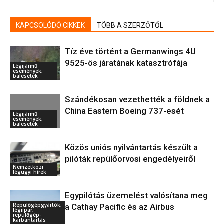
KAPCSOLÓDÓ CIKKEK
TÖBB A SZERZŐTŐL
Tíz éve történt a Germanwings 4U
9525-ös járatának katasztrófája
Légijármű
események,
balesetek
Szándékosan vezethették a földnek a
China Eastern Boeing 737-esét
Légijármű
események,
balesetek
Közös uniós nyilvántartás készült a
pilóták repülőorvosi engedélyeiről
Nemzetközi
légügyi hírek
Egypilótás üzemelést valósítana meg
Repülőgépgyártók,
a Cathay Pacific és az Airbus
légiipar,
repülőgép-
karbantartás