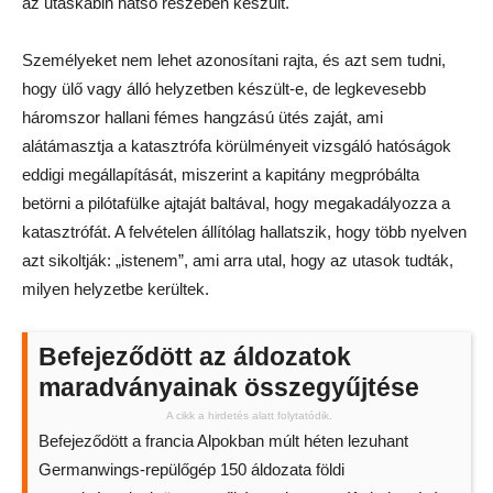
az utaskabin hátsó részében készült.
Személyeket nem lehet azonosítani rajta, és azt sem tudni,
hogy ülő vagy álló helyzetben készült-e, de legkevesebb
háromszor hallani fémes hangzású ütés zaját, ami
alátámasztja a katasztrófa körülményeit vizsgáló hatóságok
eddigi megállapítását, miszerint a kapitány megpróbálta
betörni a pilótafülke ajtaját baltával, hogy megakadályozza a
katasztrófát. A felvételen állítólag hallatszik, hogy több nyelven
azt sikoltják: „istenem”, ami arra utal, hogy az utasok tudták,
milyen helyzetbe kerültek.
Befejeződött az áldozatok
maradványainak összegyűjtése
A cikk a hirdetés alatt folytatódik.
Befejeződött a francia Alpokban múlt héten lezuhant
Germanwings-repülőgép 150 áldozata földi