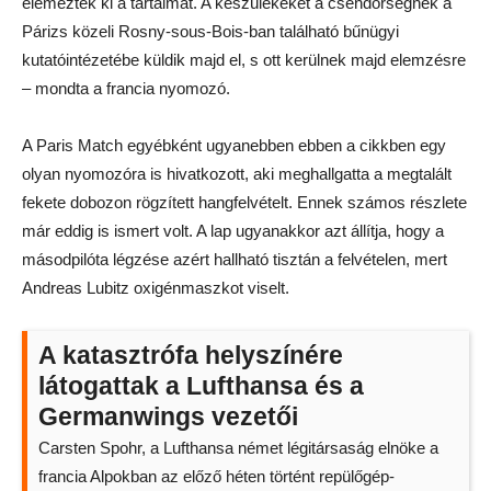
elemezték ki a tartalmát. A készülékeket a csendőrségnek a
Párizs közeli Rosny-sous-Bois-ban található bűnügyi
kutatóintézetébe küldik majd el, s ott kerülnek majd elemzésre
– mondta a francia nyomozó.
A Paris Match egyébként ugyanebben ebben a cikkben egy
olyan nyomozóra is hivatkozott, aki meghallgatta a megtalált
fekete dobozon rögzített hangfelvételt. Ennek számos részlete
már eddig is ismert volt. A lap ugyanakkor azt állítja, hogy a
másodpilóta légzése azért hallható tisztán a felvételen, mert
Andreas Lubitz oxigénmaszkot viselt.
A katasztrófa helyszínére
látogattak a Lufthansa és a
Germanwings vezetői
Carsten Spohr, a Lufthansa német légitársaság elnöke a
francia Alpokban az előző héten történt repülőgép-