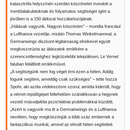
katasztrófa helyszínén szerdán köszönetet mondott a
mentőalakulatoknak és folyamatos segítséget ígért a
jövőben is a 150 áldozat hozzátartozójának.
„Hálásak vagyunk. Nagyon köszönöm” – mondta franciául
a Lufthansa vezetője, miután Thomas Winkelmannnal, a
Germanwings diszkont-légitársaság elnökével együtt
megkoszorúzta az áldozatok emlékére a
szerencsétlenséghez legközelebbi településen, Le Vernet
faluban felállított emlékművet.
„A segítségünk nem fog véget érni ezen a héten. Addig
fogunk segíteni, ameddig csak szükséges” – tette hozzá
Spohr, aki azóta védekezésre szorul, amióta kiderült, hogy
a német repülőgépet feltehetően szándékosan a hegynek
vezető másodpilóta pszichiátriai problémákkal küzdött.
„Azért is vagyunk ma itt a Germainwings és a Lufthansa
nevében, hogy megköszönjük a több száz embernek a
fantasztikus munkát, amivel az elmúlt héten segítettek