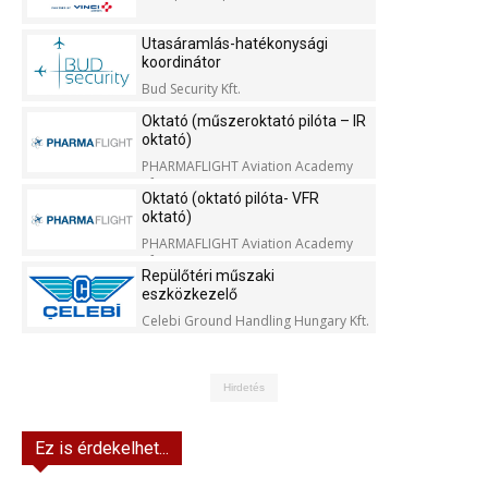
Utasáramlás-hatékonysági
koordinátor
Bud Security Kft.
Oktató (műszeroktató pilóta – IR
oktató)
PHARMAFLIGHT Aviation Academy
Kft.
Oktató (oktató pilóta- VFR
oktató)
PHARMAFLIGHT Aviation Academy
Kft.
Repülőtéri műszaki
eszközkezelő
Celebi Ground Handling Hungary Kft.
Hirdetés
Ez is érdekelhet...