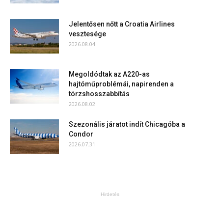
Jelentősen nőtt a Croatia Airlines
vesztesége
2026.08.04.
Megoldódtak az A220-as
hajtóműproblémái, napirenden a
törzshosszabbítás
2026.08.02.
Szezonális járatot indít Chicagóba a
Condor
2026.07.31.
Hirdetés