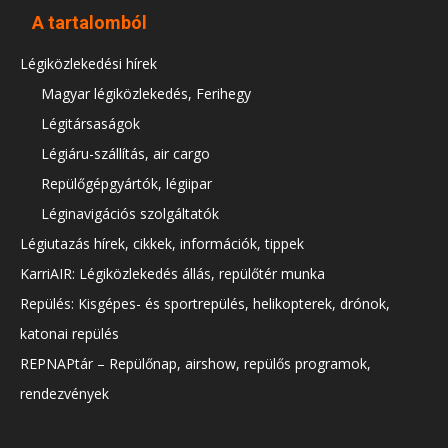
A tartalomból
Légiközlekedési hírek
Magyar légiközlekedés, Ferihegy
Légitársaságok
Légiáru-szállítás, air cargo
Repülőgépgyártók, légiipar
Léginavigációs szolgáltatók
Légiutazás hírek, cikkek, információk, tippek
KarriAIR: Légiközlekedés állás, repülőtér munka
Repülés: Kisgépes- és sportrepülés, helikopterek, drónok,
katonai repülés
REPNAPtár – Repülőnap, airshow, repülős programok,
rendezvények