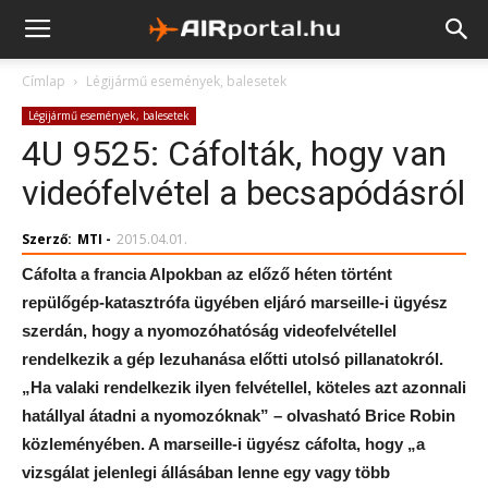
Címlap
Légijármű események, balesetek
Légijármű események, balesetek
4U 9525: Cáfolták, hogy van
videófelvétel a becsapódásról
Szerző:
MTI
-
2015.04.01.
Cáfolta a francia Alpokban az előző héten történt
repülőgép-katasztrófa ügyében eljáró marseille-i ügyész
szerdán, hogy a nyomozóhatóság videofelvétellel
rendelkezik a gép lezuhanása előtti utolsó pillanatokról.
„Ha valaki rendelkezik ilyen felvétellel, köteles azt azonnali
hatállyal átadni a nyomozóknak” – olvasható Brice Robin
közleményében. A marseille-i ügyész cáfolta, hogy „a
vizsgálat jelenlegi állásában lenne egy vagy több