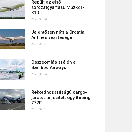
Repült az első
sorozatgyártású MSz-21-
310
2026.08.04.
Jelentősen nőtt a Croatia
Airlines vesztesége
2026.08.04.
Összeomlás szélén a
Bamboo Airways
2026.08.04.
Rekordhosszúságú cargo-
járatot teljesített egy Boeing
777F
2026.08.05.