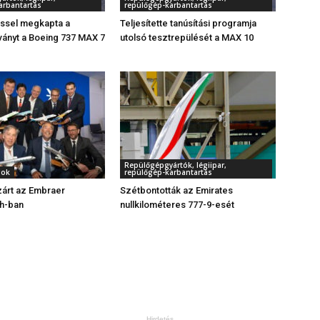
arbantartás
repülőgép-karbantartás
éssel megkapta a
Teljesítette tanúsítási programja
tványt a Boeing 737 MAX 7
utolsó tesztrepülését a MAX 10
Repülőgépgyártók, légiipar,
gok
repülőgép-karbantartás
zárt az Embraer
Szétbontották az Emirates
h-ban
nullkilométeres 777-9-esét
Hirdetés