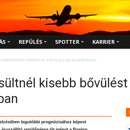
ÁS
REPÜLÉS
SPOTTER
KARRIER
sültnél kisebb bővülést vár a Boeing a légi áruszállításban
ültnél kisebb bővülést 
sban
ejelzésében legutóbbi prognózisához képest
áruszállító repülőgépre lát igényt a Boeing.