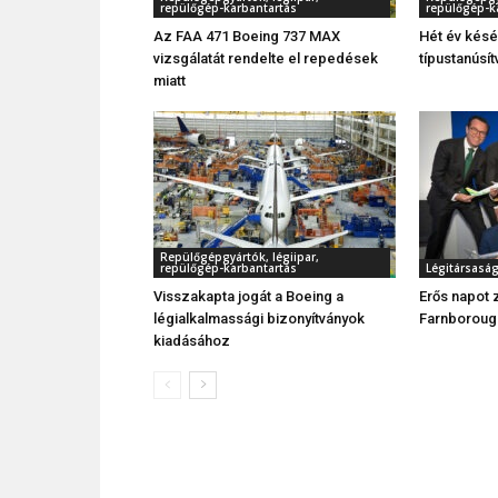
repülőgép-karbantartás
repülőgép-k
Az FAA 471 Boeing 737 MAX
Hét év kés
vizsgálatát rendelte el repedések
típustanúsí
miatt
Repülőgépgyártók, légiipar,
repülőgép-karbantartás
Légitársasá
Visszakapta jogát a Boeing a
Erős napot 
légialkalmassági bizonyítványok
Farnboroug
kiadásához