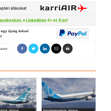
ptéri állásokat:
acebookon
, a
LinkedInen
és az
X-en
!
 egy újság árával
t!
ával!
rtók, légiipar,
Repülőgépgyártók, légiipar,