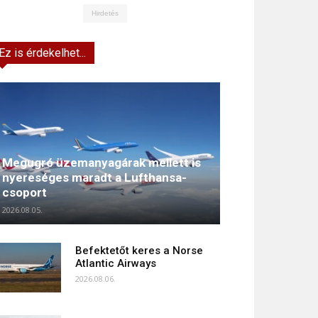
Hirdetés
Ez is érdekelhet...
Megugró üzemanyagárak mellett is
nyereséges maradt a Lufthansa-
csoport
2026.08.05.
Befektetőt keres a Norse
Atlantic Airways
2026.08.06.