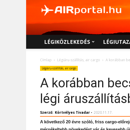
AIRportal.hu
LÉGIKÖZLEKEDÉS
LÉGIUTAZ
Címlap
Légiáru-szállítás, air cargo
A korábban bec
Légiáru-szállítás, air cargo
A korábban becs
légi áruszállítá
Szerző:
Körtvélyes Tivadar
-
2020.11.17.
A következő 20 évre szóló, friss cargo-előr
mérsékeltebb növekedést vár és kevesebb új 