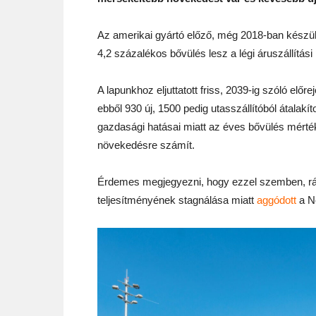
Az amerikai gyártó előző, még 2018-ban készül
4,2 százalékos bővülés lesz a légi áruszállítási 
A lapunkhoz eljuttatott friss, 2039-ig szóló elő
ebből 930 új, 1500 pedig utasszállítóból átalakí
gazdasági hatásai miatt az éves bővülés mérték
növekedésre számít.
Érdemes megjegyezni, hogy ezzel szemben, ráad
teljesítményének stagnálása miatt
aggódott
a Ne