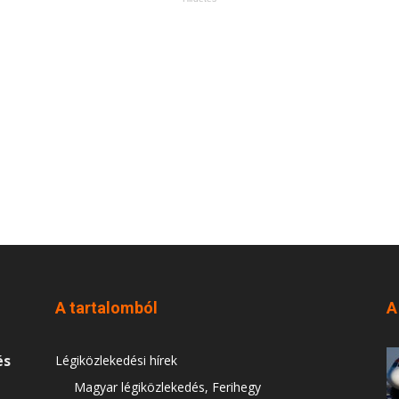
A tartalomból
A
és
Légiközlekedési hírek
Magyar légiközlekedés, Ferihegy