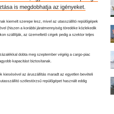
sztása is megdobhatja az igényeket.
nak kiemelt szerepe lesz, mivel az utasszállító repülőgépek
ével (hiszen a korábbi járatmennyiség töredéke közlekedik
okon szállítják, az üzemeltető cégek pedig a szektor teljes
százalékkal dobta meg szeptember végéig a cargo-piac
agyobb kapacitást biztosítanak.
 kiesésével az áruszállítás maradt az egyetlen bevételi
 utasszállító szélestörzsű repülőgépet használt eddig