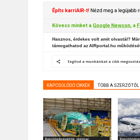
Építs karriAIR-t!
Nézd meg a legújabb re
Kövess minket a
Google Newson
, a
F
Hasznos, érdekes volt amit olvastál? Már
támogathatod az AIRportal.hu működésé
Segítsd a munkánkat a cikk megosztás
KAPCSOLÓDÓ CIKKEK
TÖBB A SZERZŐTŐL
Repülőgépgyártók, légiipar,
Repülőgépgyá