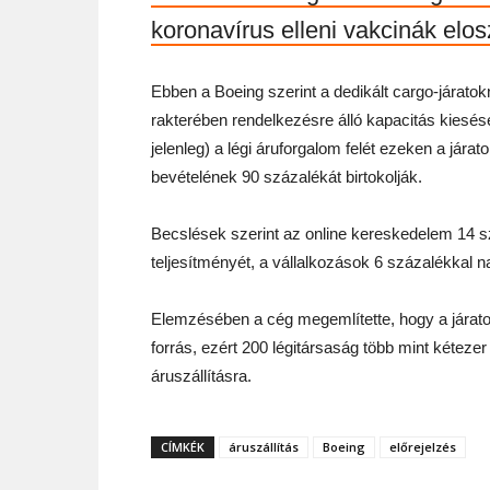
koronavírus elleni vakcinák elo
Ebben a Boeing szerint a dedikált cargo-járatok
rakterében rendelkezésre álló kapacitás kiesés
jelenleg) a légi áruforgalom felét ezeken a járat
bevételének 90 százalékát birtokolják.
Becslések szerint az online kereskedelem 14 
teljesítményét, a vállalkozások 6 százalékkal n
Elemzésében a cég megemlítette, hogy a járatok
forrás, ezért 200 légitársaság több mint kétezer
áruszállításra.
CÍMKÉK
áruszállítás
Boeing
előrejelzés