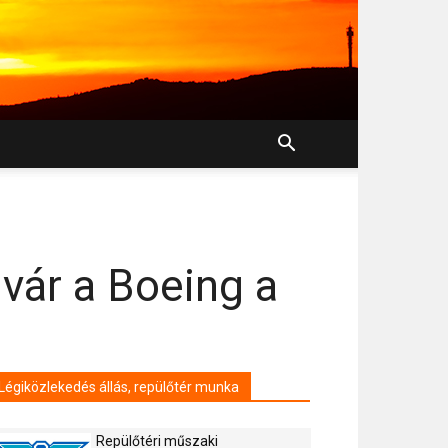
vár a Boeing a
Légiközlekedés állás, repülőtér munka
Repülőtéri műszaki