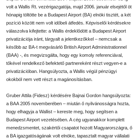
volt a Wallis Rt. vezérigazgatója, majd 2006. január elsejétől öt
hónapig töltötte be a Budapest Airport (BA) elnöki tisztét, a két
pozíció között nem volt időbeli átfedés. Képviselői kérdésekre
válaszolva kifejtette: a Wallis érdeklődött a Budapest Airport
privatizációja iránt, tárgyalt a jelentkezőkkel – nemcsak a
később az BA-t megvásárló British Airport Administrationnel
(BAA) -, és megvizsgálta, hogy egy komoly referenciával,
tőkével rendelkező befektető partnereként részt vegyen-e a
privatizációban. Hangsúlyozta, a Wallis végül pénzügyi
okokból nem vett részt a magánosításban.
Gruber Attila (Fidesz) kérdésére Bajnai Gordon hangsúlyozta:
a BAA 2005 novemberében – miután ő nyilvánosságra hozta,
hogy elhagyja a Wallist – kereste meg, hogy segítsen a
Budapest Airport vezetésében. A cég ugyanakkor komplett
menedzsmentet, szakértői csapatot hozott Magyarországra, ő
a BA igazgatóságának volt elnöke, tapasztalt magyar vállalati