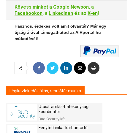
Kövess minket a
Google Newson
, a
Facebookon
, a
LinkedInen
és az
X-en
!
Hasznos, érdekes volt amit olvastál? Már egy
újság árával támogathatod az AIRportal.hu
működését!
Légiközlekedés állás, repülőtér munka
Utasáramlás-hatékonysági
koordinátor
Bud Security Kft.
Fénytechnikai karbantartó