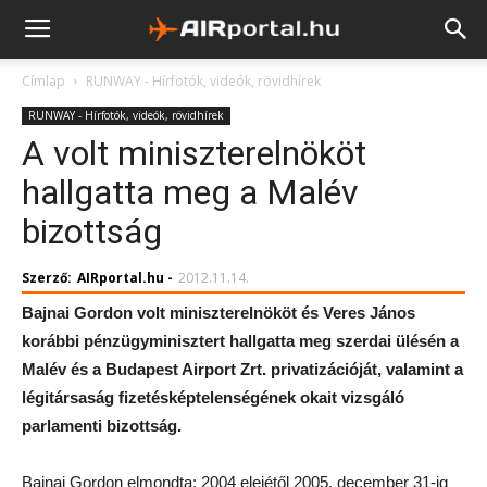
Címlap
RUNWAY - Hírfotók, videók, rövidhírek
RUNWAY - Hírfotók, videók, rövidhírek
A volt miniszterelnököt
hallgatta meg a Malév
bizottság
Szerző:
AIRportal.hu
-
2012.11.14.
Bajnai Gordon volt miniszterelnököt és Veres János
korábbi pénzügyminisztert hallgatta meg szerdai ülésén a
Malév és a Budapest Airport Zrt. privatizációját, valamint a
légitársaság fizetésképtelenségének okait vizsgáló
parlamenti bizottság.
Bajnai Gordon elmondta: 2004 elejétől 2005. december 31-ig