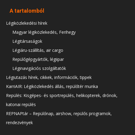
A tartalomból
Légiközlekedési hírek
Magyar légiközlekedés, Ferihegy
Légitársaságok
Légiáru-szállítás, air cargo
Repülőgépgyártók, légiipar
Léginavigációs szolgáltatók
Légiutazás hírek, cikkek, információk, tippek
KarriAIR: Légiközlekedés állás, repülőtér munka
Repülés: Kisgépes- és sportrepülés, helikopterek, drónok,
katonai repülés
REPNAPtár – Repülőnap, airshow, repülős programok,
rendezvények