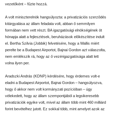
vezetőként – fűzte hozzá.
A volt miniszterelnök hangsúlyozta: a privatizációs szerződés
kitárgyalása az állam feladata volt, abban ő semmilyen
formában nem vett részt. BA igazgatósági elnökségének öt
hónapja alatt a fejlesztések, beruházások előkészítése indult
el. Bertha Szilvia (Jobbik) felvetésére, hogy a Wallis miért
perelte be a Budapest Airportot, Bajnai Gordon azt válaszolta,
nem emlékszik rá, hogy az ő vezérigazgatósága alatt lett
volna ilyen per.
Aradszki András (KDNP) kérdésére, hogy érdemes volt-e
eladni a Budapest Airportot, Bajnai Gordon – hangsúlyozva,
hogy ő akkor nem volt kormányzati pozícióban – úgy
vélekedett, hogy az állam szempontjából a legsikeresebb
privatizációk egyike volt, mivel az állam több mint 460 milliárd
forint bevételhez jutott. Ez sokkal több, mint amelyet azok az