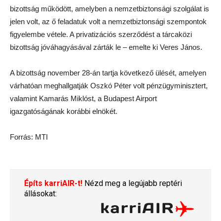
bizottság működött, amelyben a nemzetbiztonsági szolgálat is
jelen volt, az ő feladatuk volt a nemzetbiztonsági szempontok
figyelembe vétele. A privatizációs szerződést a tárcaközi
bizottság jóváhagyásával zárták le – emelte ki Veres János.
A bizottság november 28-án tartja következő ülését, amelyen
várhatóan meghallgatják Oszkó Péter volt pénzügyminisztert,
valamint Kamarás Miklóst, a Budapest Airport
igazgatóságának korábbi elnökét.
Forrás: MTI
Építs karriAIR-t!
Nézd meg a legújabb reptéri
állásokat: