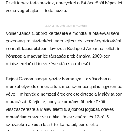
üzleti tervek tartalmaztak, amelyeket a BA önerőből képes lett
volna végrehajtani – tette hozzá.
A cikk a hirdetés alatt folytatódik.
Volner János (Jobbik) kérdésére elmondta: a Malévval sem
gazdasági miniszterként, sem fejlesztési kormánybiztosként
nem állt kapcsolatban, kivéve a Budapest Airportnál töltött 5
hónapot; a magyar légitársaság problémáival 2009-ben,
miniszterelnöki kinevezése után szembesült.
Bajnai Gordon hangsúlyozta: kormánya – elsősorban a
munkahelyvédelem és a turizmus szempontjait is figyelembe
véve – mindvégig nemzeti érdeknek tekintette a Malév talpon
maradását. Kifejtette, hogy a kormány többek között
visszaszerezte a Malév feletti tulajdonosi jogokat, ötéves
moratóriumot szerzett a hitel törlesztésére, és 12-ről 5
százalékra alkudta le a hitel kamatait, perrel élt a