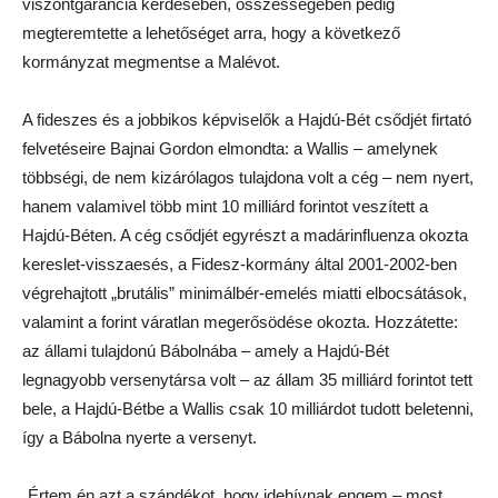
viszontgarancia kérdésében, összességében pedig
megteremtette a lehetőséget arra, hogy a következő
kormányzat megmentse a Malévot.
A fideszes és a jobbikos képviselők a Hajdú-Bét csődjét firtató
felvetéseire Bajnai Gordon elmondta: a Wallis – amelynek
többségi, de nem kizárólagos tulajdona volt a cég – nem nyert,
hanem valamivel több mint 10 milliárd forintot veszített a
Hajdú-Béten. A cég csődjét egyrészt a madárinfluenza okozta
kereslet-visszaesés, a Fidesz-kormány által 2001-2002-ben
végrehajtott „brutális” minimálbér-emelés miatti elbocsátások,
valamint a forint váratlan megerősödése okozta. Hozzátette:
az állami tulajdonú Bábolnába – amely a Hajdú-Bét
legnagyobb versenytársa volt – az állam 35 milliárd forintot tett
bele, a Hajdú-Bétbe a Wallis csak 10 milliárdot tudott beletenni,
így a Bábolna nyerte a versenyt.
„Értem én azt a szándékot, hogy idehívnak engem – most