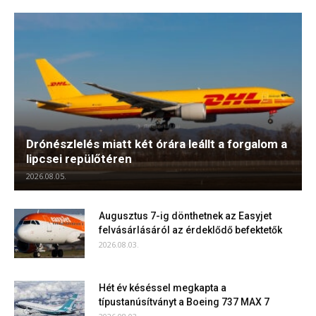
Drónészlelés miatt két órára leállt a forgalom a
lipcsei repülőtéren
2026.08.05.
Augusztus 7-ig dönthetnek az Easyjet
felvásárlásáról az érdeklődő befektetők
2026.08.03.
Hét év késéssel megkapta a
típustanúsítványt a Boeing 737 MAX 7