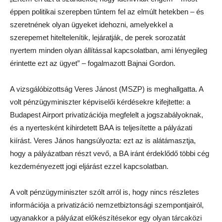
éppen politikai szerepben tűntem fel az elmúlt hetekben – és
szeretnének olyan ügyeket idehozni, amelyekkel a
szerepemet hiteltelenítik, lejáratják, de perek sorozatát
nyertem minden olyan állítással kapcsolatban, ami lényegileg
érintette ezt az ügyet” – fogalmazott Bajnai Gordon.
A vizsgálóbizottság Veres Jánost (MSZP) is meghallgatta. A
volt pénzügyminiszter képviselői kérdésekre kifejtette: a
Budapest Airport privatizációja megfelelt a jogszabályoknak,
és a nyertesként kihirdetett BAA is teljesítette a pályázati
kiírást. Veres János hangsúlyozta: ezt az is alátámasztja,
hogy a pályázatban részt vevő, a BA iránt érdeklődő többi cég
kezdeményezett jogi eljárást ezzel kapcsolatban.
A volt pénzügyminiszter szólt arról is, hogy nincs részletes
információja a privatizáció nemzetbiztonsági szempontjairól,
ugyanakkor a pályázat előkészítésekor egy olyan tárcaközi