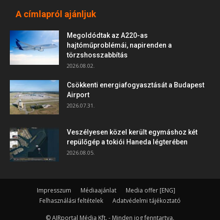
A címlapról ajánljuk
Megoldódtak az A220-as
hajtóműproblémái, napirenden a
törzshosszabbítás
2026.08.02.
Csökkenti energiafogyasztását a Budapest
Airport
2026.07.31.
Veszélyesen közel került egymáshoz két
repülőgép a tokiói Haneda légterében
2026.08.05.
Impresszum
Médiaajánlat
Media offer [ENG]
Felhasználási feltételek
Adatvédelmi tájékoztató
© AIRportal Média Kft. - Minden jog fenntartva.