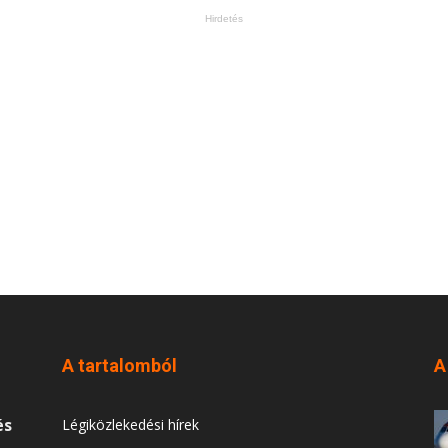
Hirdetés
A tartalomból
A
és
Légiközlekedési hírek