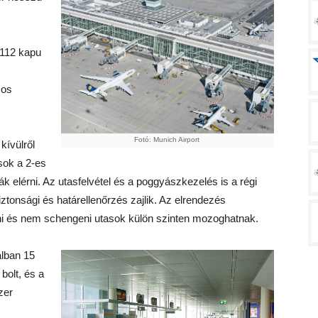
 112 kapu
zos
Fotó: Munich Airport
kívülről
sok a 2-es
ák elérni. Az utasfelvétel és a poggyászkezelés is a régi
ztonsági és határellenőrzés zajlik. Az elrendezés
ni és nem schengeni utasok külön szinten mozoghatnak.
álban 15
bolt, és a
zer