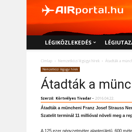
AIRportal.hu
LÉGIKÖZLEKEDÉS
LÉGIUTAZ
Címlap
Nemzetközi légügyi hírek
Átadták a münch
Nemzetközi légügyi hírek
Átadták a münch
Szerző:
Körtvélyes Tivadar
-
2016.04.22.
Átadták a müncheni Franz Josef Strauss Nemz
Szatelit terminál 11 millióval növeli meg a re
A 125 ezer négyzetméter alapterületű, 600 mét