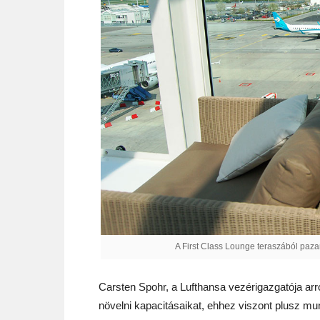
A First Class Lounge teraszából pazar 
Carsten Spohr, a Lufthansa vezérigazgatója arr
növelni kapacitásaikat, ehhez viszont plusz m