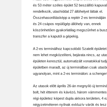
és 53 méter széles épület 52 beszállító kapuval
rendelkezik, utashíddal 27 állóhelyet láttak el.
Összehasonlításképp a reptér 2-es terminálján
és 24 csápos repülőgép állóhely van, ennek
köszönhetően gyakorlatilag megszűnhet a bus
transzfer a kaputól a gépekig.
A 2-es terminálhoz kapcsolódó Szatelit épületet 
nem lehet megközelíteni, bejárata nincs, az uta
épületen keresztül, automatizált vonatokkal tudj
épületben maradt, az új terminálban csak utasbi
ugyanolyan, mint a 2-es terminálon: a schenge
Az utasok előtt április 26-án megnyíló új termin
bolt, hét étterem és kávézó, három vámmentes 
régi épületez képest dupla akkora területen, 4 e
négyzetméteren nyílnak exkluzív várók és lesz