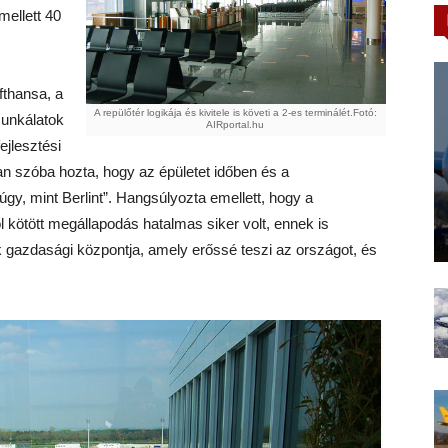
mellett 40
fthansa, a
A repülőtér logikája és kivitele is követi a 2-es terminálét.Fotó:
munkálatok
AIRportal.hu
jlesztési
n szóba hozta, hogy az épületet időben és a
gy, mint Berlint”. Hangsúlyozta emellett, hogy a
l kötött megállapodás hatalmas siker volt, ennek is
gazdasági központja, amely erőssé teszi az országot, és