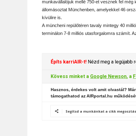
munkavállalójuk mellé 750-et vesznek fel még 
állomásoztat Münchenben, amelyekkel 46 orszá
kívülire is.
A müncheni repülőtéren tavaly mintegy 40 millió
terminálon 7-8 milliós utasforgalomra számít. Az
Építs karriAIR-t!
Nézd meg a legújabb re
Kövess minket a
Google Newson
, a
F
Hasznos, érdekes volt amit olvastál? Már
támogathatod az AIRportal.hu működésé
Segítsd a munkánkat a cikk megosztás