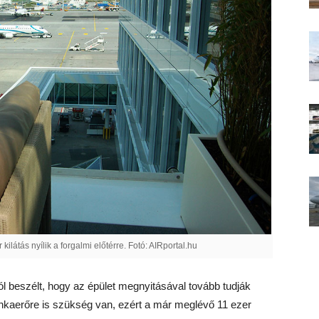
kilátás nyílik a forgalmi előtérre. Fotó: AIRportal.hu
ól beszélt, hogy az épület megnyitásával tovább tudják
unkaerőre is szükség van, ezért a már meglévő 11 ezer