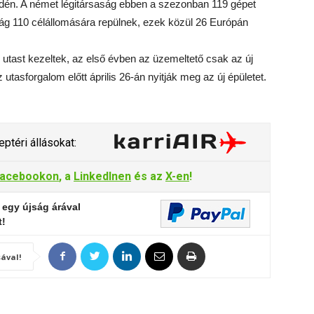
idén. A német légitársaság ebben a szezonban 119 gépet
g 110 célállomására repülnek, ezek közül 26 Európán
 utast kezeltek, az első évben az üzemeltető csak az új
 utasforgalom előtt április 26-án nyitják meg az új épületet.
ptéri állásokat:
acebookon
, a
LinkedInen
és az
X-en
!
 egy újság árával
t!
ával!