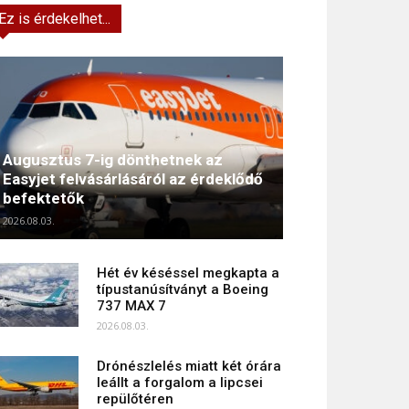
Ez is érdekelhet...
Augusztus 7-ig dönthetnek az
Easyjet felvásárlásáról az érdeklődő
befektetők
2026.08.03.
Hét év késéssel megkapta a
típustanúsítványt a Boeing
737 MAX 7
2026.08.03.
Drónészlelés miatt két órára
leállt a forgalom a lipcsei
repülőtéren