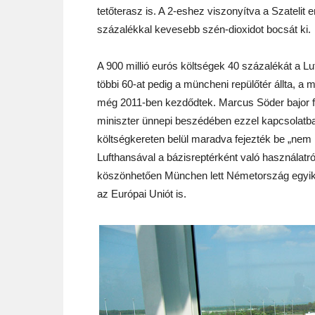
tetőterasz is. A 2-eshez viszonyítva a Szatelit e
százalékkal kevesebb szén-dioxidot bocsát ki.
A 900 millió eurós költségek 40 százalékát a Lu
többi 60-at pedig a müncheni repülőtér állta, a 
még 2011-ben kezdődtek. Marcus Söder bajor fe
miniszter ünnepi beszédében ezzel kapcsolatba
költségkereten belül maradva fejezték be „nem ú
Lufthansával a bázisreptérként való használatró
köszönhetően München lett Németország egyik 
az Európai Uniót is.