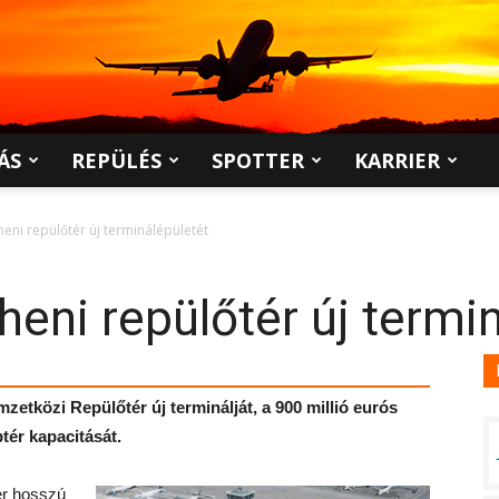
ÁS
REPÜLÉS
SPOTTER
KARRIER
eni repülőtér új terminálépületét
eni repülőtér új termin
etközi Repülőtér új terminálját, a 900 millió eurós
ptér kapacitását.
er hosszú