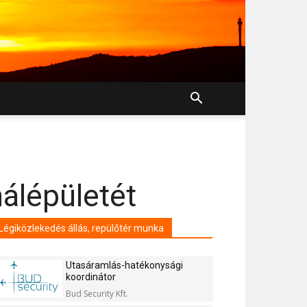
álépületét
Légiközlekedés állás, repülőtér munka
Utasáramlás-hatékonysági
koordinátor
Bud Security Kft.