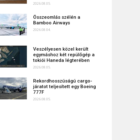
2026.08.05.
Összeomlás szélén a
Bamboo Airways
2026.08.04.
Veszélyesen közel került
egymáshoz két repülőgép a
tokiói Haneda légterében
2026.08.05.
Rekordhosszúságú cargo-
járatot teljesített egy Boeing
777F
2026.08.05.