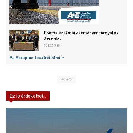
Fontos szakmai eseményen tárgyal az
Aeroplex
2026.06.18.
Az Aeroplex további hírei »
Hirdetés
Ez is érdekelhet...