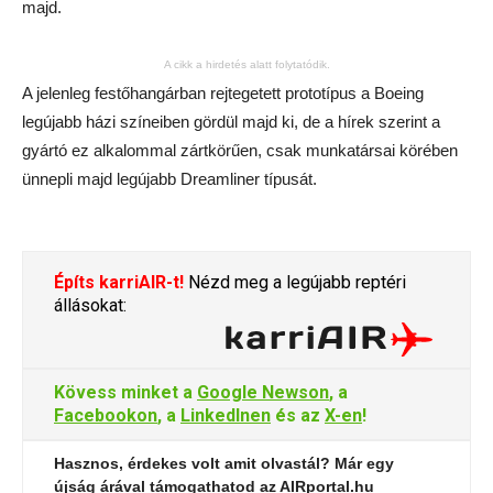
majd.
A cikk a hirdetés alatt folytatódik.
A jelenleg festőhangárban rejtegetett prototípus a Boeing
legújabb házi színeiben gördül majd ki, de a hírek szerint a
gyártó ez alkalommal zártkörűen, csak munkatársai körében
ünnepli majd legújabb Dreamliner típusát.
Építs karriAIR-t!
Nézd meg a legújabb reptéri
állásokat:
Kövess minket a
Google Newson
, a
Facebookon
, a
LinkedInen
és az
X-en
!
Hasznos, érdekes volt amit olvastál? Már egy
újság árával támogathatod az AIRportal.hu