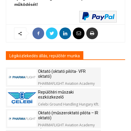
működését!
Légiközlekedés állás, repülőtér munka
Oktató (oktató pilóta- VFR
oktató)
PHARMAFLIGHT Aviation Academy
Kft.
Repülőtéri műszaki
eszközkezelő
Celebi Ground Handling Hungary Kft.
Oktató (műszeroktató pilóta – IR
oktató)
PHARMAFLIGHT Aviation Academy
Kft.