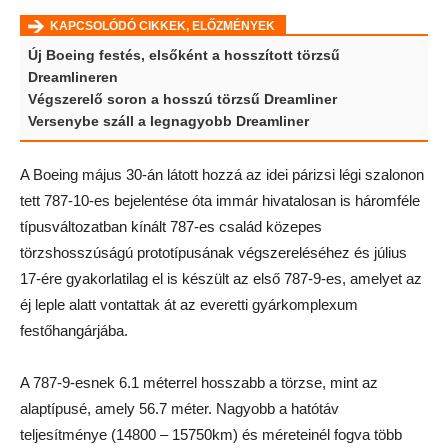
KAPCSOLÓDÓ CIKKEK, ELŐZMÉNYEK
Új Boeing festés, elsőként a hosszított törzsű
Dreamlineren
Végszerelő soron a hosszú törzsű Dreamliner
Versenybe száll a legnagyobb Dreamliner
A Boeing május 30-án látott hozzá az idei párizsi légi szalonon
tett 787-10-es bejelentése óta immár hivatalosan is háromféle
típusváltozatban kínált 787-es család közepes
törzshosszúságú prototípusának végszereléséhez és július
17-ére gyakorlatilag el is készült az első 787-9-es, amelyet az
éj leple alatt vontattak át az everetti gyárkomplexum
festőhangárjába.
A 787-9-esnek 6.1 méterrel hosszabb a törzse, mint az
alaptípusé, amely 56.7 méter. Nagyobb a hatótáv
teljesítménye (14800 – 15750km) és méreteinél fogva több