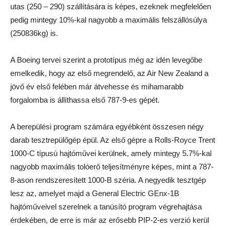
utas (250 – 290) szállítására is képes, ezeknek megfelelően
pedig mintegy 10%-kal nagyobb a maximális felszállósúlya
(250836kg) is.
A Boeing tervei szerint a prototípus még az idén levegőbe
emelkedik, hogy az első megrendelő, az Air New Zealand a
jövő év első felében már átvehesse és mihamarabb
forgalomba is állíthassa első 787-9-es gépét.
A berepülési program számára egyébként összesen négy
darab tesztrepülőgép épül. Az első gépre a Rolls-Royce Trent
1000-C típusú hajtóművei kerülnek, amely mintegy 5.7%-kal
nagyobb maximális tolóerő teljesítményre képes, mint a 787-
8-ason rendszeresített 1000-B széria. A negyedik tesztgép
lesz az, amelyet majd a General Electric GEnx-1B
hajtóműveivel szerelnek a tanúsító program végrehajtása
érdekében, de erre is már az erősebb PIP-2-es verzió kerül