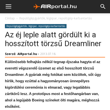
Címlap
Repülőgépgyártók, légiipar, repülőgép-karbantartás
Repülőgépgyártók, légiipar, repülőgép-karbantartás
Az éj leple alatt gördült ki a
hosszított törzsű Dreamliner
Szerző:
AIRportal.hu
-
2013.07.18.
Különösebb felhajtás nélkül tegnap éjszaka hagyta el az
everetti végszerelő üzemet az első hosszított törzsű
Dreamliner. A gyáriak még fotókat sem közöltek, sőt úgy
hírlik, hogy ezúttal a hagyományosan ünnepélyes
kigördülési ceremónia is elmarad, vagy legalábbis
zártkörű lesz. A prototípus most a festőhangárban van,
ahol a legújabb Boeing színeket ölti magára, méghozzá
elsőként.