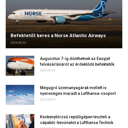
Befektetőt keres a Norse Atlantic Airways
2026.08.06.
Augusztus 7-ig dönthetnek az Easyjet
felvásárlásáról az érdeklődő befektetők
2026.08.03.
Megugró üzemanyagárak mellett is
nyereséges maradt a Lufthansa-csoport
2026.08.05.
Keskenytörzsű repülőgépen teszteli a
cápabőr-bevonatot a Lufthansa Technik