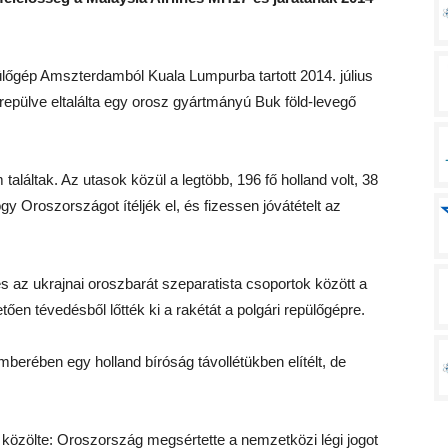
lőgép Amszterdamból Kuala Lumpurba tartott 2014. július
epülve eltalálta egy orosz gyártmányú Buk föld-levegő
találtak. Az utasok közül a legtöbb, 196 fő holland volt, 38
gy Oroszországot ítéljék el, és fizessen jóvátételt az
s az ukrajnai oroszbarát szeparatista csoportok között a
tően tévedésből lőtték ki a rakétát a polgári repülőgépre.
berében egy holland bíróság távollétükben elítélt, de
közölte: Oroszország megsértette a nemzetközi légi jogot