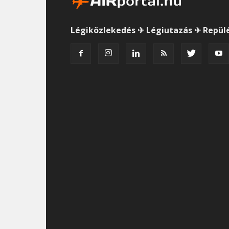
Légiközlekedés ✈ Légiutazás ✈ Repül