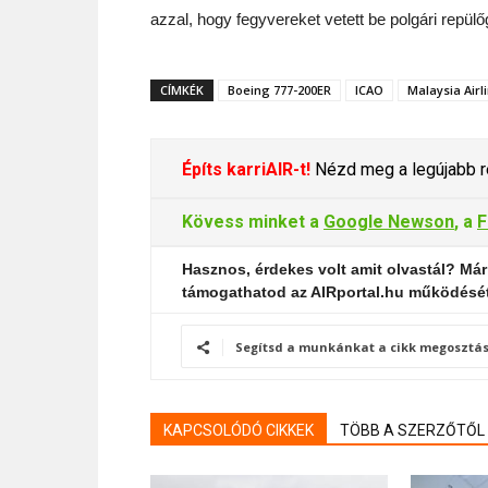
azzal, hogy fegyvereket vetett be polgári repülő
CÍMKÉK
Boeing 777-200ER
ICAO
Malaysia Airl
Építs karriAIR-t!
Nézd meg a legújabb re
Kövess minket a
Google Newson
, a
F
Hasznos, érdekes volt amit olvastál? Már
támogathatod az AIRportal.hu működésé
Segítsd a munkánkat a cikk megosztás
KAPCSOLÓDÓ CIKKEK
TÖBB A SZERZŐTŐL