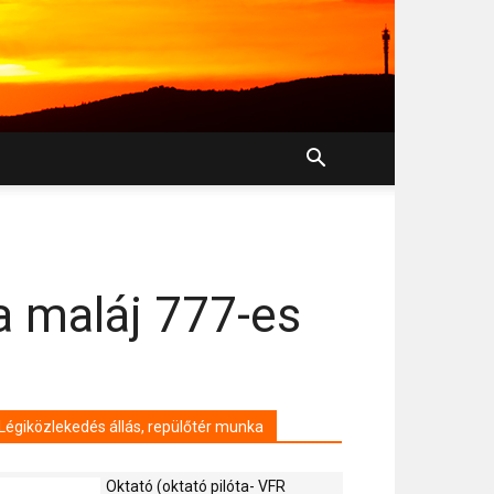
a maláj 777-es
Légiközlekedés állás, repülőtér munka
Oktató (oktató pilóta- VFR