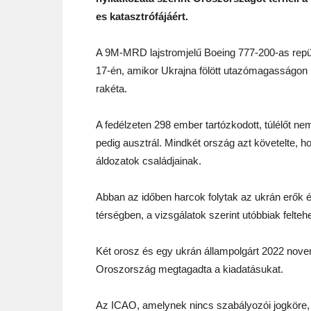
es katasztrófájáért.
A 9M-MRD lajstromjelű Boeing 777-200-as repü
17-én, amikor Ukrajna fölött utazómagasságon r
rakéta.
A fedélzeten 298 ember tartózkodott, túlélőt nem 
pedig ausztrál. Mindkét ország azt követelte, ho
áldozatok családjainak.
Abban az időben harcok folytak az ukrán erők é
térségben, a vizsgálatok szerint utóbbiak feltehe
Két orosz és egy ukrán állampolgárt 2022 novem
Oroszország megtagadta a kiadatásukat.
Az ICAO, amelynek nincs szabályozói jogköre, 