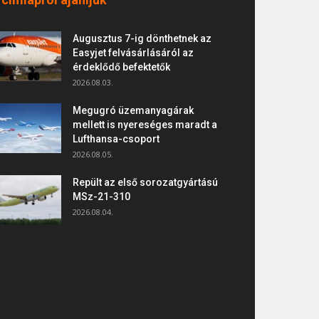
Augusztus 7-ig dönthetnek az
Easyjet felvásárlásáról az
érdeklődő befektetők
2026.08.03.
Megugró üzemanyagárak
mellett is nyereséges maradt a
Lufthansa-csoport
2026.08.05.
Repült az első sorozatgyártású
MSz-21-310
2026.08.04.