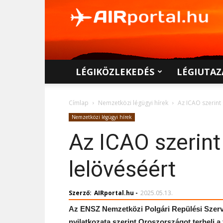
AIRportal.hu
LÉGIKÖZLEKEDÉS
LÉGIUTAZ
Címlap
Nemzetközi légügyi hírek
Az ICAO szerint
Nemzetközi légügyi hírek
Az ICAO szerint
lelövéséért
Szerző:
AIRportal.hu
-
2025.05.13.
Az ENSZ Nemzetközi Polgári Repülési Szerv
nyilatkozata szerint Oroszországot terheli a