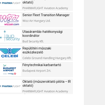
oktató)
PHARMAFLIGHT Aviation Academy
Kft.
Senior Fleet Transition Manager
Wizz Air Hungary Ltd.
Utasáramlás-hatékonysági
koordinátor
Bud Security Kft.
Repülőtéri műszaki
eszközkezelő
Celebi Ground Handling Hungary Kft.
Fénytechnikai karbantartó
Budapest Airport Zrt.
Oktató (műszeroktató pilóta – IR
oktató)
PHARMAFLIGHT Aviation Academy
Kft.