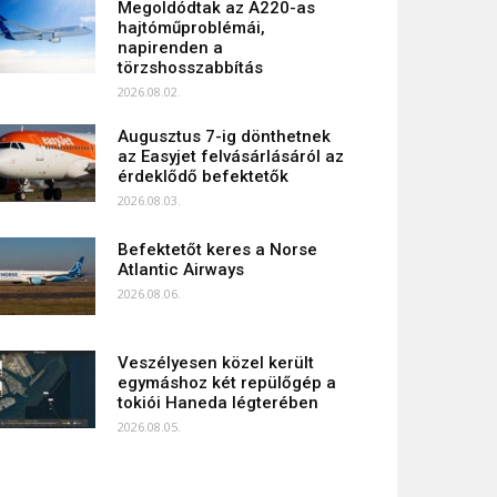
Megoldódtak az A220-as
hajtóműproblémái,
napirenden a
törzshosszabbítás
2026.08.02.
Augusztus 7-ig dönthetnek
az Easyjet felvásárlásáról az
érdeklődő befektetők
2026.08.03.
Befektetőt keres a Norse
Atlantic Airways
2026.08.06.
Veszélyesen közel került
egymáshoz két repülőgép a
tokiói Haneda légterében
2026.08.05.