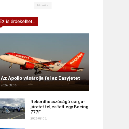
Hirdetés
Ez is érdekelhet...
Az Apollo vásárolja fel az Easyjetet
2026.08.06.
Rekordhosszúságú cargo-
járatot teljesített egy Boeing
777F
2026.08.05.