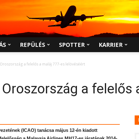
ÁS
REPÜLÉS
SPOTTER
KARRIER
 Oroszország a felelős a maláj 777-es lelövéséért
 Oroszország a felelős 
ezetének (ICAO) tanácsa május 12-én kiadott
 felelősség a Malaysia Airlines MH17-es járatának 2014-