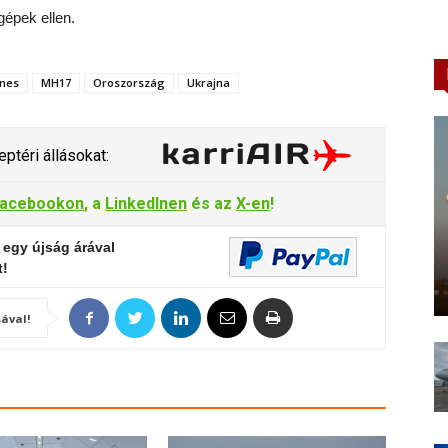
gépek ellen.
ines
MH17
Oroszország
Ukrajna
ptéri állásokat:
acebookon
, a
LinkedInen
és az
X-en
!
 egy újság árával
t!
ával!