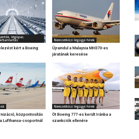
rtók, légiipar,
arbantartás
Nemzetközi légügyi hírek
elezést kért a Boeing
Újraindul a Malaysia MH370-es
járatának keresése
gok
Nemzetközi légügyi hírek
nizáció, központosítás
Öt Boeing 777-es került Iránba a
 a Lufthansa-csoportnál
szankciók ellenére