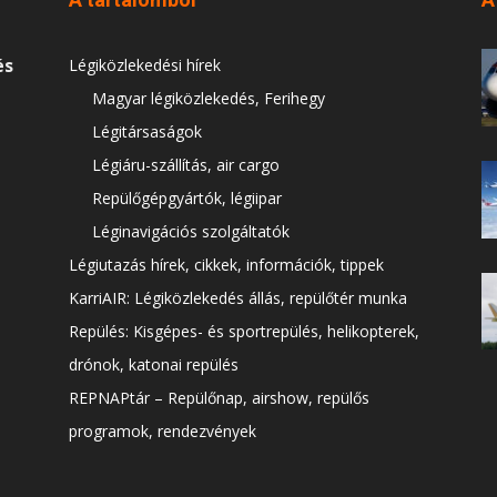
és
Légiközlekedési hírek
Magyar légiközlekedés, Ferihegy
Légitársaságok
Légiáru-szállítás, air cargo
Repülőgépgyártók, légiipar
Léginavigációs szolgáltatók
Légiutazás hírek, cikkek, információk, tippek
KarriAIR: Légiközlekedés állás, repülőtér munka
Repülés: Kisgépes- és sportrepülés, helikopterek,
drónok, katonai repülés
REPNAPtár – Repülőnap, airshow, repülős
programok, rendezvények