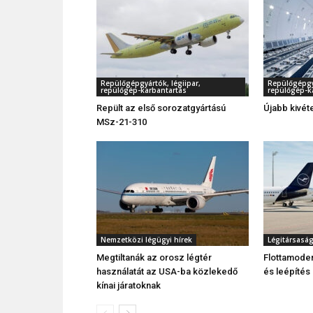
Repülőgépgyártók, légiipar,
Repülőgépgyá
repülőgép-karbantartás
repülőgép-k
Repült az első sorozatgyártású
Újabb kivét
MSz-21-310
Nemzetközi légügyi hírek
Légitársasá
Megtiltanák az orosz légtér
Flottamoder
használatát az USA-ba közlekedő
és leépítés
kínai járatoknak