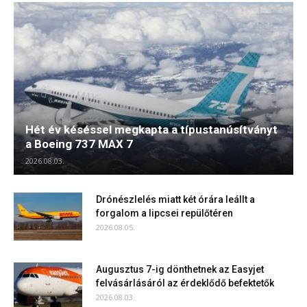
Hét év késéssel megkapta a típustanúsítványt
a Boeing 737 MAX 7
2026.08.03.
Drónészlelés miatt két órára leállt a
forgalom a lipcsei repülőtéren
2026.08.05.
Augusztus 7-ig dönthetnek az Easyjet
felvásárlásáról az érdeklődő befektetők
2026.08.03.