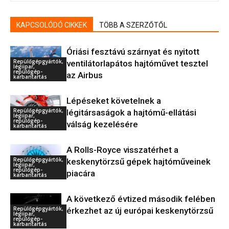
KAPCSOLÓDÓ CIKKEK
TÖBB A SZERZŐTŐL
Óriási fesztávú szárnyat és nyitott
Repülőgépgyártók,
ventilátorlapátos hajtóművet tesztel
légiipar,
repülőgép-
az Airbus
karbantartás
Lépéseket követelnek a
Repülőgépgyártók,
légitársaságok a hajtómű-ellátási
légiipar,
repülőgép-
válság kezelésére
karbantartás
A Rolls-Royce visszatérhet a
Repülőgépgyártók,
keskenytörzsű gépek hajtóműveinek
légiipar,
repülőgép-
piacára
karbantartás
A következő évtized második felében
Repülőgépgyártók,
érkezhet az új európai keskenytörzsű
légiipar,
repülőgép-
karbantartás