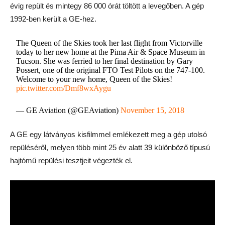
évig repült és mintegy 86 000 órát töltött a levegőben. A gép
1992-ben került a GE-hez.
The Queen of the Skies took her last flight from Victorville
today to her new home at the Pima Air & Space Museum in
Tucson. She was ferried to her final destination by Gary
Possert, one of the original FTO Test Pilots on the 747-100.
Welcome to your new home, Queen of the Skies!
pic.twitter.com/Dmf8wxAygu
— GE Aviation (@GEAviation)
November 15, 2018
A GE egy látványos kisfilmmel emlékezett meg a gép utolsó
repüléséről, melyen több mint 25 év alatt 39 különböző típusú
hajtómű repülési tesztjeit végezték el.