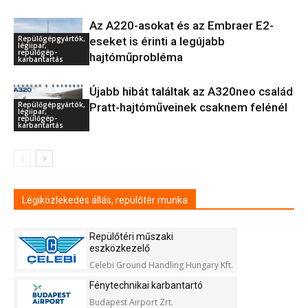
Az A220-asokat és az Embraer E2-
Repülőgépgyártók,
eseket is érinti a legújabb
légiipar,
repülőgép-
hajtóműprobléma
karbantartás
Újabb hibát találtak az A320neo család
Repülőgépgyártók,
Pratt-hajtóműveinek csaknem felénél
légiipar,
repülőgép-
karbantartás
Légiközlekedés állás, repülőtér munka
Repülőtéri műszaki
eszközkezelő
Celebi Ground Handling Hungary Kft.
Fénytechnikai karbantartó
Budapest Airport Zrt.