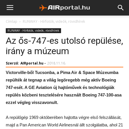
Címlap
RUNWAY - Hírfotók, videók, rövidhírek
RUNWAY - Hírfotók, videók, rövidhírek
Az ős-747-es utolsó repülése,
irány a múzeum
Szerző:
AIRportal.hu
-
2018.11.16.
Victorville-ből Tucsonba, a Pima Air & Space Múzeumba
repülték át tegnap a világ legöregebb még aktív Boeing
747-esét. A GE Aviation új hajtóművek és technológiák
repülés közbeni tesztelésére használt Boeing 747-100-asa
ezzel végleg visszavonult.
A repülőgép 1969 októberében hajtotta végre első felszállását,
majd a Pan American World Airlinesnál állt szolgálatba, ahol 21