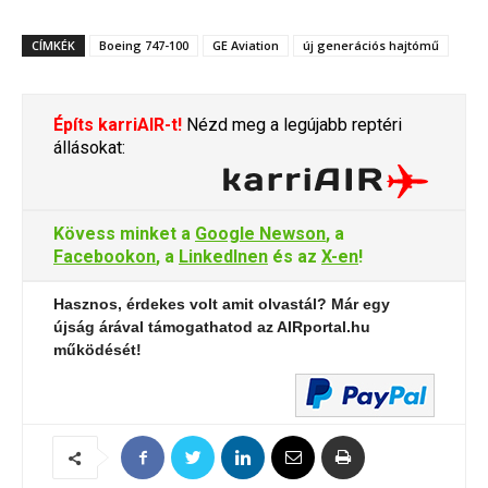
CÍMKÉK
Boeing 747-100
GE Aviation
új generációs hajtómű
Építs karriAIR-t!
Nézd meg a legújabb reptéri
állásokat:
Kövess minket a
Google Newson
, a
Facebookon
, a
LinkedInen
és az
X-en
!
Hasznos, érdekes volt amit olvastál? Már egy
újság árával támogathatod az AIRportal.hu
működését!