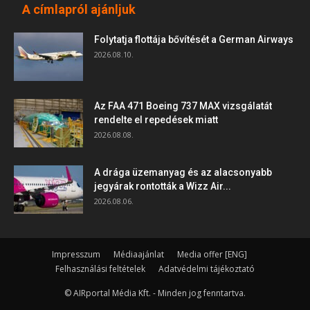
A címlapról ajánljuk
Folytatja flottája bővítését a German Airways
2026.08.10.
Az FAA 471 Boeing 737 MAX vizsgálatát
rendelte el repedések miatt
2026.08.08.
A drága üzemanyag és az alacsonyabb
jegyárak rontották a Wizz Air...
2026.08.06.
Impresszum
Médiaajánlat
Media offer [ENG]
Felhasználási feltételek
Adatvédelmi tájékoztató
© AIRportal Média Kft. - Minden jog fenntartva.