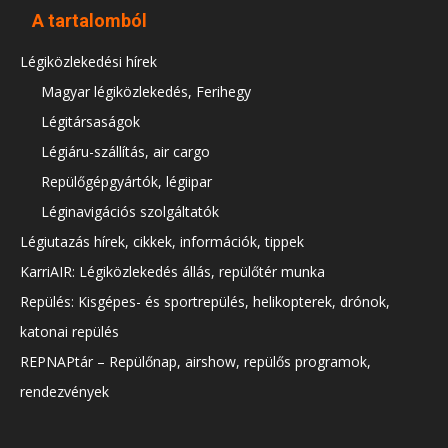
A tartalomból
Légiközlekedési hírek
Magyar légiközlekedés, Ferihegy
Légitársaságok
Légiáru-szállítás, air cargo
Repülőgépgyártók, légiipar
Léginavigációs szolgáltatók
Légiutazás hírek, cikkek, információk, tippek
KarriAIR: Légiközlekedés állás, repülőtér munka
Repülés: Kisgépes- és sportrepülés, helikopterek, drónok,
katonai repülés
REPNAPtár – Repülőnap, airshow, repülős programok,
rendezvények