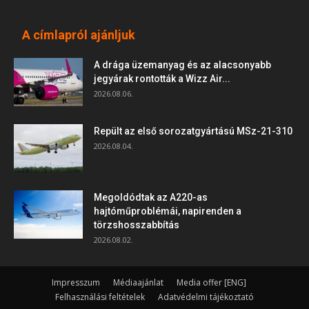
A címlapról ajánljuk
A drága üzemanyag és az alacsonyabb
jegyárak rontották a Wizz Air...
2026.08.06.
Repült az első sorozatgyártású MSz-21-310
2026.08.04.
Megoldódtak az A220-as
hajtóműproblémái, napirenden a
törzshosszabbítás
2026.08.02.
Impresszum
Médiaajánlat
Media offer [ENG]
Felhasználási feltételek
Adatvédelmi tájékoztató