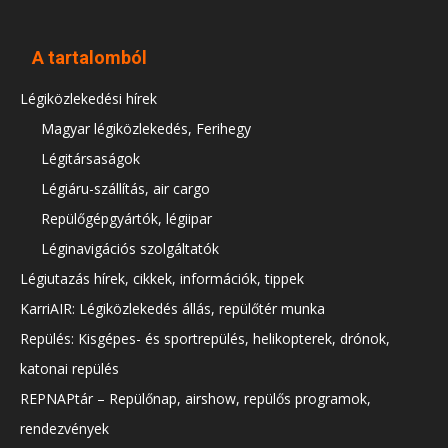
A tartalomból
Légiközlekedési hírek
Magyar légiközlekedés, Ferihegy
Légitársaságok
Légiáru-szállítás, air cargo
Repülőgépgyártók, légiipar
Léginavigációs szolgáltatók
Légiutazás hírek, cikkek, információk, tippek
KarriAIR: Légiközlekedés állás, repülőtér munka
Repülés: Kisgépes- és sportrepülés, helikopterek, drónok,
katonai repülés
REPNAPtár – Repülőnap, airshow, repülős programok,
rendezvények