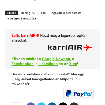
CÍMKÉK
Boeing 707
Irán
légiközlekedési baleset
repülőgép katasztrófa
Építs karriAIR-t!
Nézd meg a legújabb reptéri
állásokat:
Kövess minket a
Google Newson
, a
Facebookon
, a
LinkedInen
és az
X-en
!
Hasznos, érdekes volt amit olvastál? Már egy
újság árával támogathatod az AIRportal.hu
működését!