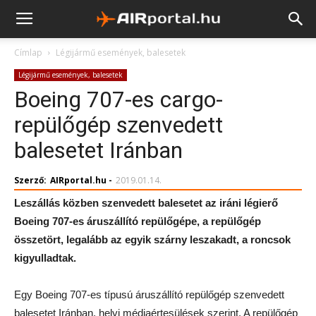
Címlap
Légijármű események, balesetek
Légijármű események, balesetek
Boeing 707-es cargo-
repülőgép szenvedett
balesetet Iránban
Szerző:
AIRportal.hu
-
2019.01.14.
Leszállás közben szenvedett balesetet az iráni légierő
Boeing 707-es áruszállító repülőgépe, a repülőgép
összetört, legalább az egyik szárny leszakadt, a roncsok
kigyulladtak.
Egy Boeing 707-es típusú áruszállító repülőgép szenvedett
balesetet Iránban, helyi médiaértesülések szerint. A repülőgép