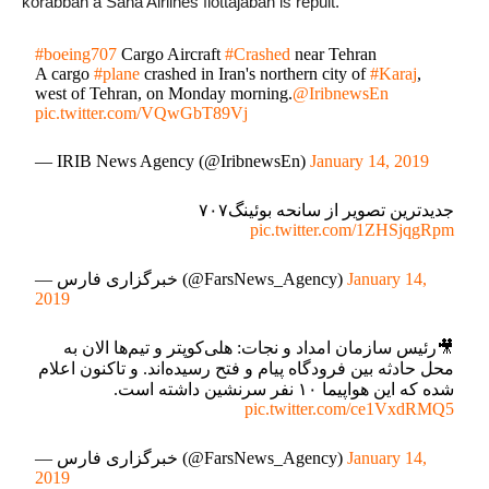
korábban a Saha Airlines flottájában is repült.
#boeing707
Cargo Aircraft
#Crashed
near Tehran
A cargo
#plane
crashed in Iran's northern city of
#Karaj
,
west of Tehran, on Monday morning.
@IribnewsEn
pic.twitter.com/VQwGbT89Vj
— IRIB News Agency (@IribnewsEn)
January 14, 2019
جدیدترین تصویر از سانحه بوئينگ٧٠٧
pic.twitter.com/1ZHSjqgRpm
— خبرگزاری فارس (@FarsNews_Agency)
January 14,
2019
🎥رئیس سازمان امداد و نجات: هلی‌کوپتر و تیم‌ها الان به
محل حادثه بین فرودگاه پیام و فتح رسیده‌اند. و تاکنون اعلام
شده که این هواپیما ۱۰ نفر سرنشین داشته است.
pic.twitter.com/ce1VxdRMQ5
— خبرگزاری فارس (@FarsNews_Agency)
January 14,
2019