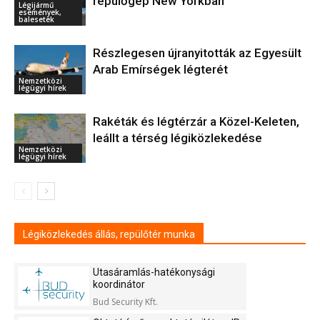
repülőgép New Yorkban
Légijármű
események,
balesetek
Részlegesen újranyitották az Egyesült
Arab Emírségek légterét
Nemzetközi
légügyi hírek
Rakéták és légtérzár a Közel-Keleten,
leállt a térség légiközlekedése
Nemzetközi
légügyi hírek
Légiközlekedés állás, repülőtér munka
Utasáramlás-hatékonysági
koordinátor
Bud Security Kft.