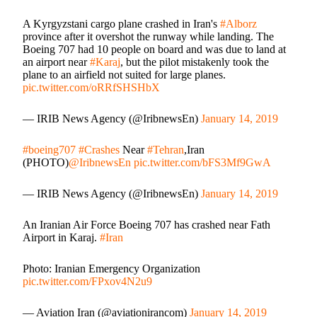
A Kyrgyzstani cargo plane crashed in Iran's
#Alborz
province after it overshot the runway while landing. The
Boeing 707 had 10 people on board and was due to land at
an airport near
#Karaj
, but the pilot mistakenly took the
plane to an airfield not suited for large planes.
pic.twitter.com/oRRfSHSHbX
— IRIB News Agency (@IribnewsEn)
January 14, 2019
#boeing707
#Crashes
Near
#Tehran
,Iran
(PHOTO)
@IribnewsEn
pic.twitter.com/bFS3Mf9GwA
— IRIB News Agency (@IribnewsEn)
January 14, 2019
An Iranian Air Force Boeing 707 has crashed near Fath
Airport in Karaj.
#Iran
Photo: Iranian Emergency Organization
pic.twitter.com/FPxov4N2u9
— Aviation Iran (@aviationirancom)
January 14, 2019