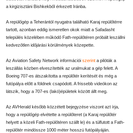
a kirgizisztáni Bishkekből érkezett Iránba.
A repülőgép a Teherántól nyugatra található Karaj repülőtérre
tartott, azonban eddig ismeretlen okok miatt a Safadasht
település közelében működő Fath-repülőtéren próbált leszállni
kedvezőtlen időjárási körülmények közepette.
Az Aviation Safety Network információi
szerint
a pilóták a
leszállás közben elveszítették az uralmukat a gép felett. A
Boeing 707-es átszakította a repülőtér kerítését és még a
futópálya előtt a földnek csapódott. A frissebb videókon az
látszik, hogy a 707-es (lakó)épületek között állt meg.
Az AVHerald később közzétett bejegyzése viszont azt írja,
hogy a repülőgép elvétette a repülőteret (a Karaj repülőtér
helyett a közeli Fath-repülőtéren szállt le) és a túlfutott a Fath-
repülőtér mindössze 1000 méter hosszú futópályáján.