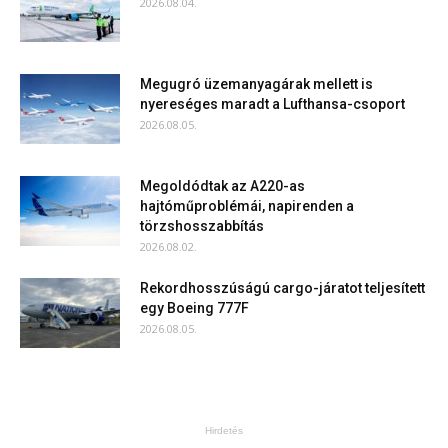
2026.08.04.
Megugró üzemanyagárak mellett is
nyereséges maradt a Lufthansa-csoport
2026.08.05.
Megoldódtak az A220-as
hajtóműproblémái, napirenden a
törzshosszabbítás
2026.08.02.
Rekordhosszúságú cargo-járatot teljesített
egy Boeing 777F
2026.08.05.
Hirdetés