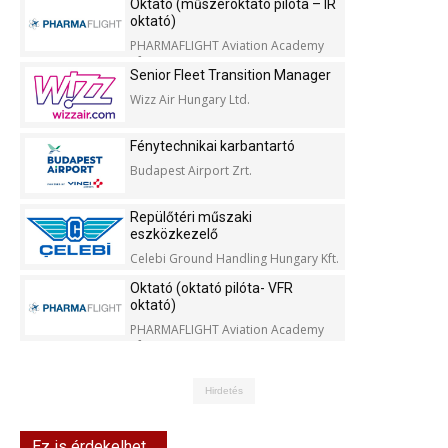
Oktató (műszeroktató pilóta – IR
oktató)
PHARMAFLIGHT Aviation Academy
Kft.
Senior Fleet Transition Manager
Wizz Air Hungary Ltd.
Fénytechnikai karbantartó
Budapest Airport Zrt.
Repülőtéri műszaki
eszközkezelő
Celebi Ground Handling Hungary Kft.
Oktató (oktató pilóta- VFR
oktató)
PHARMAFLIGHT Aviation Academy
Kft.
Hirdetés
Ez is érdekelhet...