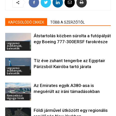
KAPCSOLÓDÓ CIKKEK
TÖBB A SZERZŐTŐL
Átstartolás közben súrolta a futópályát
egy Boeing 777-300ERSF farokrésze
Légijármű
események,
balesetek
Tíz éve zuhant tengerbe az Egyptair
Párizsból Kairóba tartó járata
Légijármű
események,
balesetek
Az Emirates egyik A380-asa is
megsérült az iráni támadásokban
Nemzetközi
légügyi hírek
Földi járművel ütközött egy regionális