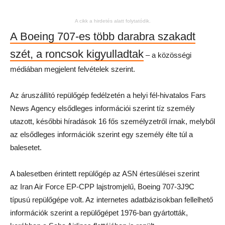
A cikk a hirdetés alatt folytatódik.
A Boeing 707-es több darabra szakadt
szét, a roncsok kigyulladtak
– a közösségi
médiában megjelent felvételek szerint.
Az áruszállító repülőgép fedélzetén a helyi fél-hivatalos Fars
News Agency elsődleges információi szerint tíz személy
utazott, későbbi híradások 16 fős személyzetről írnak, melyből
az elsődleges információk szerint egy személy élte túl a
balesetet.
A balesetben érintett repülőgép az ASN értesülései szerint
az Iran Air Force EP-CPP lajstromjelű, Boeing 707-3J9C
típusú repülőgépe volt. Az internetes adatbázisokban fellelhető
információk szerint a repülőgépet 1976-ban gyártották,