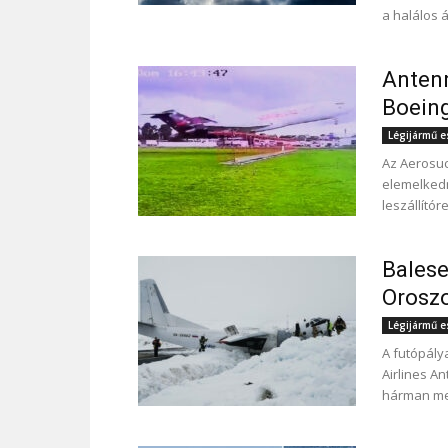
a halálos 
Antenn
Boeing
Légijármű 
Az Aerosuc
elemelkedn
leszállító
Balese
Orosz
Légijármű 
A futópálya
Airlines A
hárman me