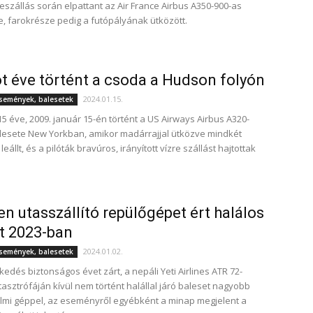
leszállás során elpattant az Air France Airbus A350-900-as
, farokrésze pedig a futópályának ütközött.
t éve történt a csoda a Hudson folyón
2024.01.15.
események, balesetek
5 éve, 2009. január 15-én történt a US Airways Airbus A320-
esete New Yorkban, amikor madárrajjal ütközve mindkét
eállt, és a pilóták bravúros, irányított vízre szállást hajtottak
en utasszállító repülőgépet ért halálos
t 2023-ban
2024.01.02.
események, balesetek
kedés biztonságos évet zárt, a nepáli Yeti Airlines ATR 72-
asztrófáján kívül nem történt halállal járó baleset nagyobb
mi géppel, az eseményről egyébként a minap megjelent a