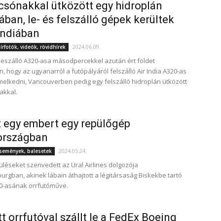
sónakkal ütközött egy hidroplán
ban, le- és felszálló gépek kerültek
Indiában
2024.06.09.
rfotók, videók, rövidhírek
 leszálló A320-asa másodpercekkel azután ért földet
 hogy az ugyanarról a futópályáról felszálló Air India A320-as
emelkedni, Vancouverben pedig egy felszálló hidroplán ütközött
akkal.
t egy embert egy repülőgép
országban
2024.05.24.
események, balesetek
üléseket szenvedett az Ural Airlines dolgozója
burgban, akinek lábain áthajtott a légitársaság Biskekbe tartó
0-asának orrfutóműve.
t orrfutóval szállt le a FedEx Boeing