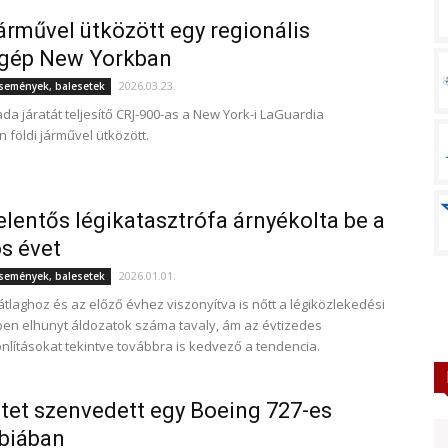
járművel ütközött egy regionális
őgép New Yorkban
2026.03.23.
események, balesetek
da járatát teljesítő CRJ-900-as a New York-i LaGuardia
 földi járművel ütközött.
elentős légikatasztrófa árnyékolta be a
s évet
2026.01.01.
események, balesetek
átlaghoz és az előző évhez viszonyítva is nőtt a légiközlekedési
en elhunyt áldozatok száma tavaly, ám az évtizedes
lításokat tekintve továbbra is kedvező a tendencia.
tet szenvedett egy Boeing 727-es
biában