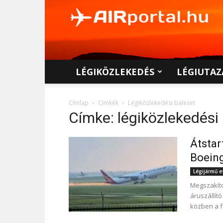
AIRportal.hu
LÉGIKÖZLEKEDÉS
LÉGIUTAZ
Címlap
Címkék
Légiközlekedési baleset
Címke: légiközlekedési
Átstar
Boein
Légijármű 
Megszakítot
áruszállít
közben a f