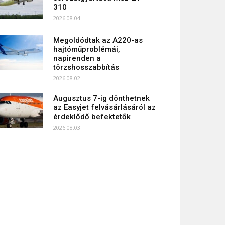
310
2026.08.04.
Megoldódtak az A220-as
hajtóműproblémái,
napirenden a
törzshosszabbítás
2026.08.02.
Augusztus 7-ig dönthetnek
az Easyjet felvásárlásáról az
érdeklődő befektetők
2026.08.03.