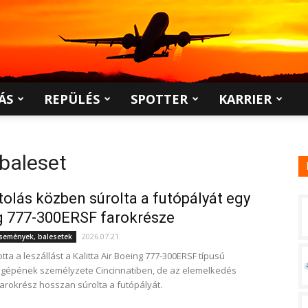
ÁS
REPÜLÉS
SPOTTER
KARRIER
 baleset
tolás közben súrolta a futópályát egy
g 777-300ERSF farokrésze
2026.07.21.
események, balesetek
ta a leszállást a Kalitta Air Boeing 777-300ERSF típusú
ó gépének személyzete Cincinnatiben, de az elemelkedés
arokrész hosszan súrolta a futópályát.