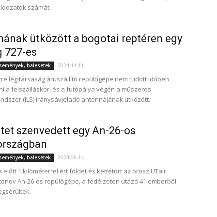
áldozatok számát.
ának ütközött a bogotai reptéren egy
 727-es
2024.11.11.
események, balesetek
re légitársaság áruszállító repülőgépe nem tudott időben
i a felszálláskor, és a futópálya végén a műszeres
rendszer (ILS) iránysávjeladó antennájának ütközött.
tet szenvedett egy An-26-os
országban
2024.06.14.
események, balesetek
 előtt 1 kilométerrel ért földet és kettétört az orosz UTair
ntonov An-26-os repülőgépe, a fedélzeten utazó 41 emberből
gsérültek.