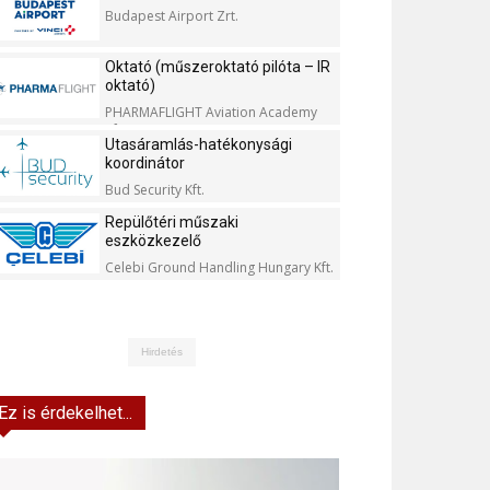
Budapest Airport Zrt.
Oktató (műszeroktató pilóta – IR
oktató)
PHARMAFLIGHT Aviation Academy
Kft.
Utasáramlás-hatékonysági
koordinátor
Bud Security Kft.
Repülőtéri műszaki
eszközkezelő
Celebi Ground Handling Hungary Kft.
Hirdetés
Ez is érdekelhet...