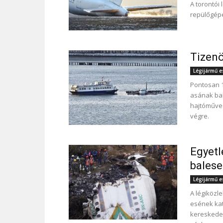
A torontói 
repülőgépe
Tizenö
Légijármű 
Pontosan 1
asának bal
hajtóműve l
végre.
Egyetl
balese
Légijármű 
A légiközle
esének kat
kereskedel