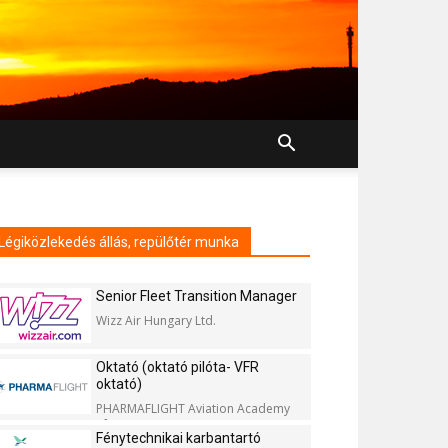
Légiközlekedés állás, repülőtér munka
Senior Fleet Transition Manager
Wizz Air Hungary Ltd.
Oktató (oktató pilóta- VFR
oktató)
PHARMAFLIGHT Aviation Academy
Kft.
Fénytechnikai karbantartó