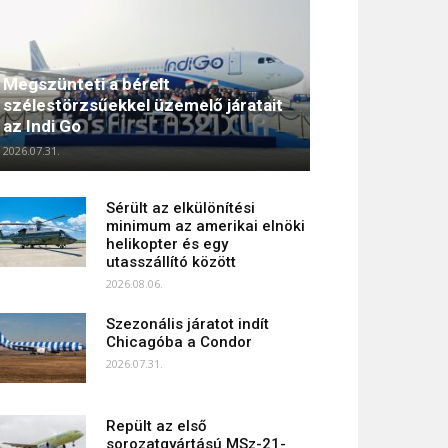
Megszünteti a bérelt
szélestörzsűekkel üzemelő járatait
az Indi Go
2026.07.31.
Sérült az elkülönítési
minimum az amerikai elnöki
helikopter és egy
utasszállító között
2026.08.06.
Szezonális járatot indít
Chicagóba a Condor
2026.07.31.
Repült az első
sorozatgyártású MSz-21-