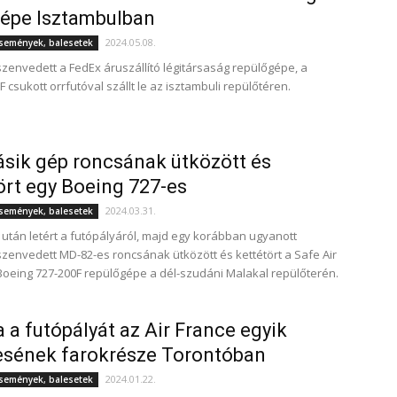
épe Isztambulban
2024.05.08.
események, balesetek
szenvedett a FedEx áruszállító légitársaság repülőgépe, a
 csukott orrfutóval szállt le az isztambuli repülőtéren.
sik gép roncsának ütközött és
ört egy Boeing 727-es
2024.03.31.
események, balesetek
s után letért a futópályáról, majd egy korábban ugyanott
szenvedett MD-82-es roncsának ütközött és kettétört a Safe Air
eing 727-200F repülőgépe a dél-szudáni Malakal repülőterén.
a a futópályát az Air France egyik
esének farokrésze Torontóban
2024.01.22.
események, balesetek