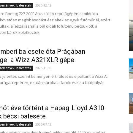
2025.12.12.
események, balesetek
re Boeing 727-200F áruszállító repülőgépének pilótái a
t követően meghibásodást észleltek az egyik futóműnél, ezért
ltak, a leszállásnál a bal oldali főfutómű becsuklott, a
en károk keletkeztek.
mberi balesete óta Prágában
gel a Wizz A321XLR gépe
2025.11.10.
események, balesetek
s jelentés szerint keményen ért földet és elpattant a Wizz Air
prágai reptéren, ezután súrolta a farokrésze a futópályát.
öt éve történt a Hapag-Lloyd A310-
 bécsi balesete
2025.07.12.
események, balesetek
hiba miatt kiengedett futóművekkel repülő A310-es a bécsi