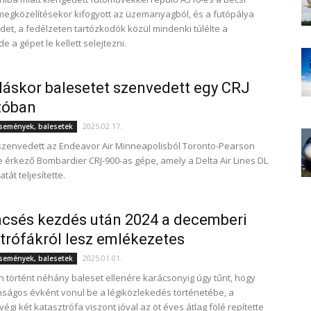
 megközelítésekor kifogyott az üzemanyagból, és a futópálya
öldet, a fedélzeten tartózkodók közül mindenki túlélte a
de a gépet le kellett selejtezni.
láskor balesetet szenvedett egy CRJ
tóban
2025.02.17.
események, balesetek
szenvedett az Endeavor Air Minneapolisból Toronto-Pearson
e érkező Bombardier CRJ-900-as gépe, amely a Delta Air Lines DL
atát teljesítette.
csés kezdés után 2024 a decemberi
trófákról lesz emlékezetes
2025.01.01.
események, balesetek
n történt néhány baleset ellenére karácsonyig úgy tűnt, hogy
nságos évként vonul be a légiközlekedés történetébe, a
gi két katasztrófa viszont jóval az öt éves átlag fölé repítette