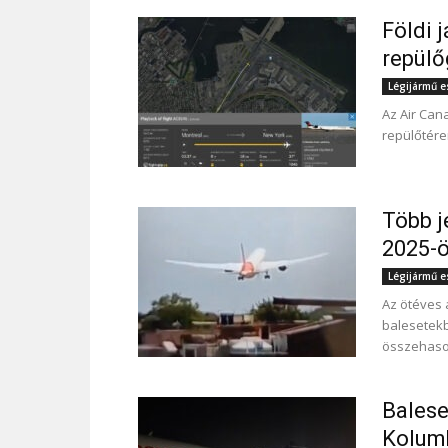
Földi 
repül
Légijármű 
Az Air Cana
repülőtéren
Több j
2025-ö
Légijármű 
Az ötéves 
balesetekb
összehason
Balese
Kolum