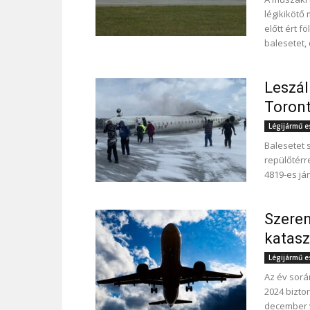
légikikötő
előtt ért f
balesetet, 
Leszál
Toron
Légijármű 
Balesetet 
repülőtérr
4819-es jár
Szeren
katasz
Légijármű 
Az év sorá
2024 bizto
december vé