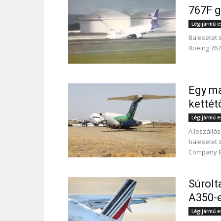
767F g
Légijármű 
Balesetet 
Boeing 767F
Egy má
kettét
Légijármű 
A leszállá
balesetet 
Company Bo
Súrolt
A350-
Légijármű 