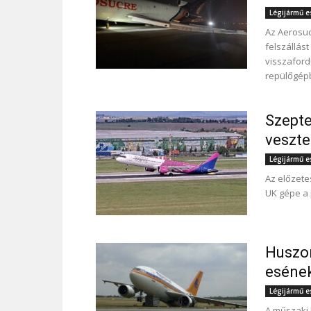
Légijármű 
Az Aerosuc
felszállás
visszafordu
repülőgépb
Szepte
veszte
Légijármű 
Az előzete
UK gépe a 
Huszon
esének
Légijármű 
A műszaki 