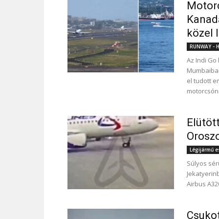
Motorc
Kanadá
közel 
RUNWAY - Hí
Az Indi Go
Mumbaiban,
el tudott 
motorcsón
Elütöt
Orosz
Légijármű 
Súlyos sér
Jekatyerin
Airbus A32
Csukot