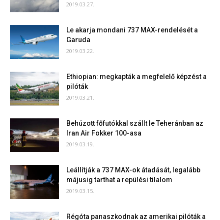
2019.03.27.
Le akarja mondani 737 MAX-rendelését a
Garuda
2019.03.22.
Ethiopian: megkapták a megfelelő képzést a
pilóták
2019.03.21.
Behúzott főfutókkal szállt le Teheránban az
Iran Air Fokker 100-asa
2019.03.19.
Leállítják a 737 MAX-ok átadását, legalább
májusig tarthat a repülési tilalom
2019.03.15.
Régóta panaszkodnak az amerikai pilóták a