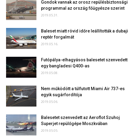
Gondok vannak az orosz repülésbiztonsági
programmal az ország főügyésze szerint
2019.05.31.
Baleset miatt rövid időre leállították a dubaji
reptér forgalmát
2019.05.16.
Futópálya-elhagyásos balesetet szenvedett
egy bangladesi Q400-as
2019.05.08.
Nem működött a túlfutott Miami Air 737-es
egyik sugárfordítója
2019.05.06.
Balesetet szenvedett az Aeroflot Szuhoj
Superjet repülőgépe Moszkvában
2019.05.05.