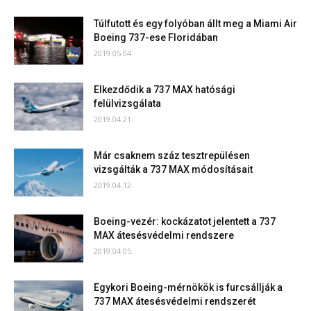
Túlfutott és egy folyóban állt meg a Miami Air
Boeing 737-ese Floridában
2019.05.04.
Elkezdődik a 737 MAX hatósági
felülvizsgálata
2019.04.21.
Már csaknem száz tesztrepülésen
vizsgálták a 737 MAX módosításait
2019.04.12.
Boeing-vezér: kockázatot jelentett a 737
MAX átesésvédelmi rendszere
2019.04.05.
Egykori Boeing-mérnökök is furcsállják a
737 MAX átesésvédelmi rendszerét