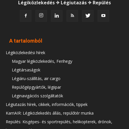
Légiközlekedés ✈ Légiutazás ✈ Repülés
A tartalomból
Légiközlekedési hírek
Magyar légiközlekedés, Ferihegy
Légitársaságok
Légiáru-szállítás, air cargo
Repülőgépgyártók, légiipar
Léginavigációs szolgáltatók
Légiutazás hírek, cikkek, információk, tippek
KarriAIR: Légiközlekedés állás, repülőtér munka
Repülés: Kisgépes- és sportrepülés, helikopterek, drónok,