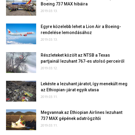
Boeing 737 MAX hibáira
2019.03.13.
Egyre közelebb lehet a Lion Air a Boeing-
rendelése lemondásához
2019.03.13.
Részleteket közölt az NTSB a Texas
partjainál lezuhant 767-es utolsó perceiről
2019.03.12.
Lekéste a lezuhant járatot, így menekült meg
az Ethiopian-járat egyik utasa
2019.03.11.
Megvannak az Ethiopian Airlines lezuhant
737 MAX gépének adatrögzítői
2019.03.11.