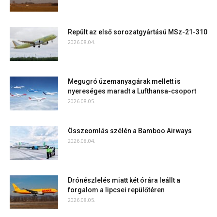
Repült az első sorozatgyártású MSz-21-310
2026.08.04.
Megugró üzemanyagárak mellett is
nyereséges maradt a Lufthansa-csoport
2026.08.05.
Összeomlás szélén a Bamboo Airways
2026.08.04.
Drónészlelés miatt két órára leállt a
forgalom a lipcsei repülőtéren
2026.08.05.