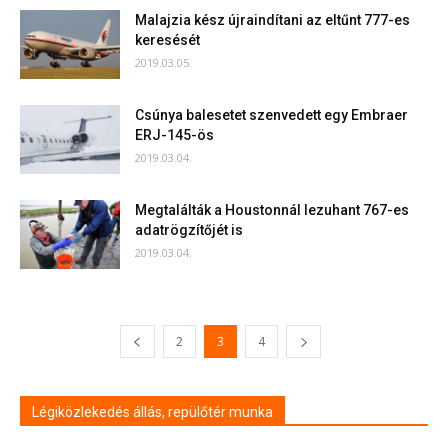
Malajzia kész újraindítani az eltűnt 777-es
keresését
2019.03.05.
Csúnya balesetet szenvedett egy Embraer
ERJ-145-ös
2019.03.04.
Megtalálták a Houstonnál lezuhant 767-es
adatrögzítőjét is
2019.03.04.
2
3
4
Légiközlekedés állás, repülőtér munka