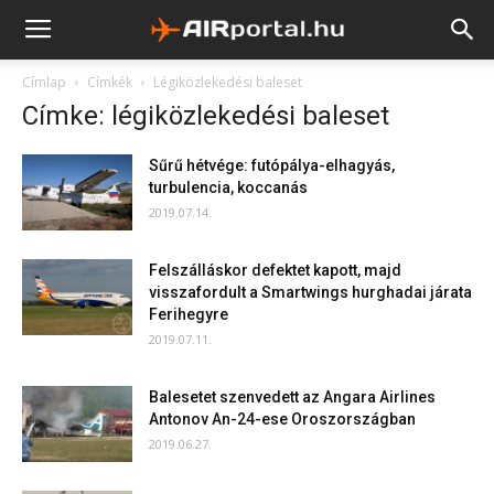
Címlap
Címkék
Légiközlekedési baleset
Címke: légiközlekedési baleset
Sűrű hétvége: futópálya-elhagyás,
turbulencia, koccanás
2019.07.14.
Felszálláskor defektet kapott, majd
visszafordult a Smartwings hurghadai járata
Ferihegyre
2019.07.11.
Balesetet szenvedett az Angara Airlines
Antonov An-24-ese Oroszországban
2019.06.27.