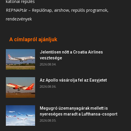
katonai repülés
REPNAPtár – Repülőnap, airshow, repülős programok,
rendezvények
A címlapról ajánljuk
Jelentősen nőtt a Croatia Airlines
vesztesége
2026.08.04.
Az Apollo vásárolja fel az Easyjetet
2026.08.06.
Megugró üzemanyagárak mellett is
nyereséges maradt a Lufthansa-csoport
2026.08.05.