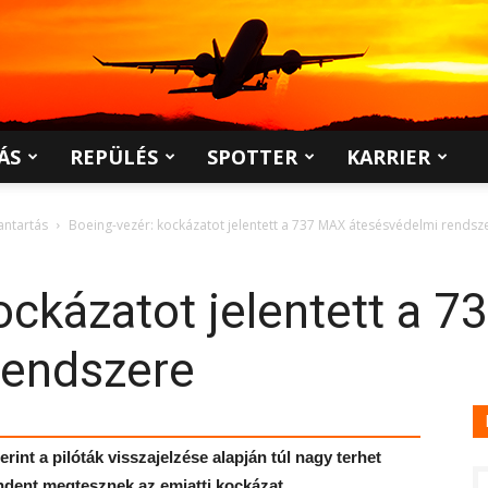
ÁS
REPÜLÉS
SPOTTER
KARRIER
antartás
Boeing-vezér: kockázatot jelentett a 737 MAX átesésvédelmi rendsz
ockázatot jelentett a 
rendszere
nt a pilóták visszajelzése alapján túl nagy terhet
indent megtesznek az emiatti kockázat