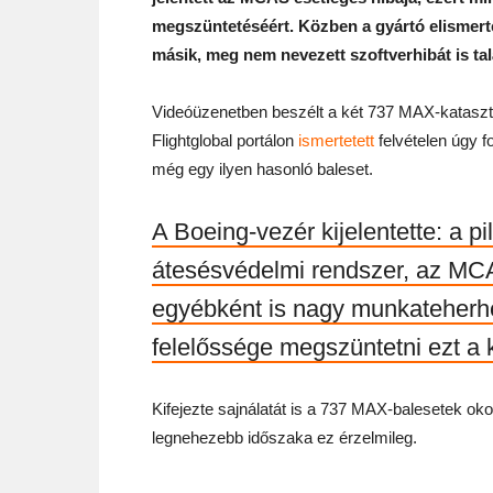
megszüntetéséért. Közben a gyártó elismert
másik, meg nem nevezett szoftverhibát is talá
Videóüzenetben beszélt a két 737 MAX-katasztr
Flightglobal portálon
ismertetett
felvételen úgy 
még egy ilyen hasonló baleset.
A Boeing-vezér kijelentette: a pi
átesésvédelmi rendszer, az MC
egyébként is nagy munkateherhe
felelőssége megszüntetni ezt a 
Kifejezte sajnálatát is a 737 MAX-balesetek oko
legnehezebb időszaka ez érzelmileg.