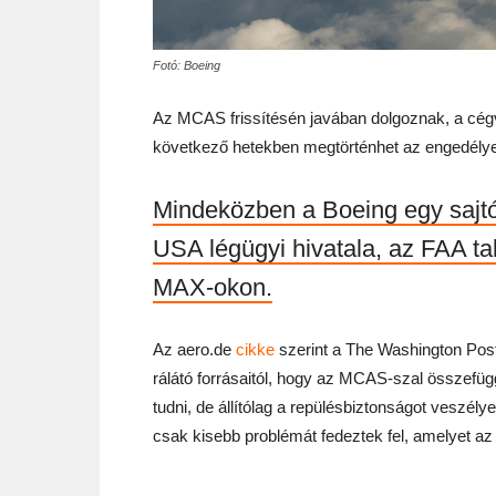
Fotó: Boeing
Az MCAS frissítésén javában dolgoznak, a cég
következő hetekben megtörténhet az engedélye
Mindeközben a Boeing egy sajtó
USA légügyi hivatala, az FAA tal
MAX-okon.
Az aero.de
cikke
szerint a The Washington Post 
rálátó forrásaitól, hogy az MCAS-szal összef
tudni, de állítólag a repülésbiztonságot veszélye
csak kisebb problémát fedeztek fel, amelyet 