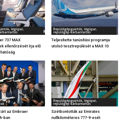
rtók, légiipar,
Repülőgépgyártók, légiipar,
arbantartás
repülőgép-karbantartás
zer 737 MAX
Teljesítette tanúsítási programja
k ellenőrzését írja elő
utolsó tesztrepülését a MAX 10
 hatóság
Repülőgépgyártók, légiipar,
gok
repülőgép-karbantartás
zárt az Embraer
Szétbontották az Emirates
h-ban
nullkilométeres 777-9-esét