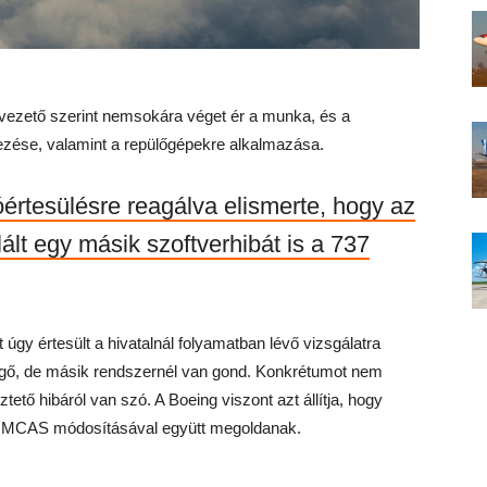
vezető szerint nemsokára véget ér a munka, és a
zése, valamint a repülőgépekre alkalmazása.
értesülésre reagálva elismerte, hogy az
ált egy másik szoftverhibát is a 737
úgy értesült a hivatalnál folyamatban lévő vizsgálatra
üggő, de másik rendszernél van gond. Konkrétumot nem
ztető hibáról van szó. A Boeing viszont azt állítja, hogy
az MCAS módosításával együtt megoldanak.