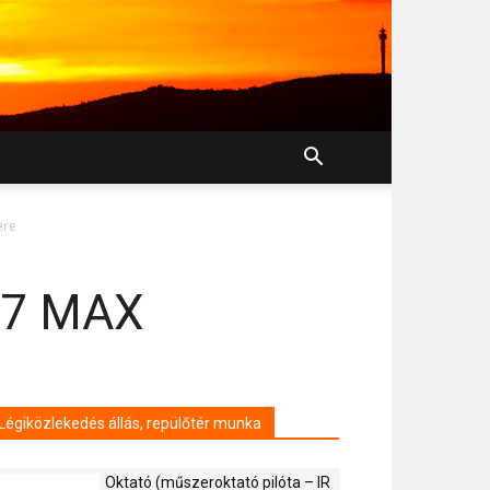
ere
737 MAX
Légiközlekedés állás, repülőtér munka
Oktató (műszeroktató pilóta – IR