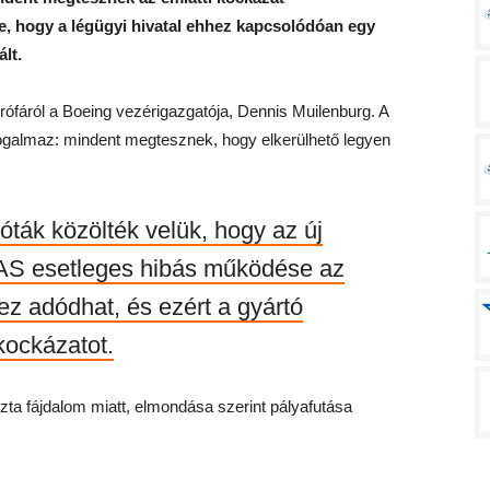
e, hogy a légügyi hivatal ehhez kapcsolódóan egy
lt.
ófáról a Boeing vezérigazgatója, Dennis Muilenburg. A
fogalmaz: mindent megtesznek, hogy elkerülhető legyen
lóták közölték velük, hogy az új
AS esetleges hibás működése az
z adódhat, és ezért a gyártó
kockázatot.
zta fájdalom miatt, elmondása szerint pályafutása