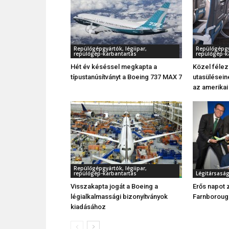
Repülőgépgyártók, légiipar,
Repülőgépgyá
repülőgép-karbantartás
repülőgép-k
Hét év késéssel megkapta a
Közel féle
típustanúsítványt a Boeing 737 MAX 7
utasüléseine
az amerikai
Repülőgépgyártók, légiipar,
repülőgép-karbantartás
Légitársasá
Visszakapta jogát a Boeing a
Erős napot 
légialkalmassági bizonyítványok
Farnboroug
kiadásához