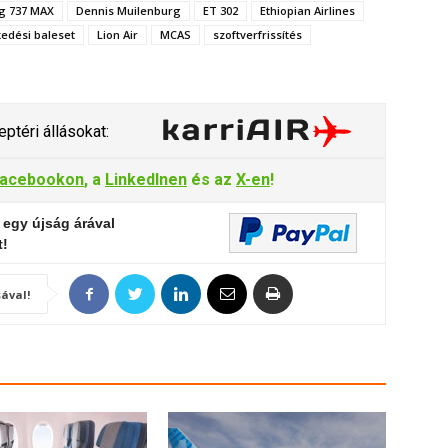
g 737 MAX
Dennis Muilenburg
ET 302
Ethiopian Airlines
kedési baleset
Lion Air
MCAS
szoftverfrissítés
ptéri állásokat:
acebookon
, a
LinkedInen
és az
X-en
!
 egy újság árával
t!
ával!