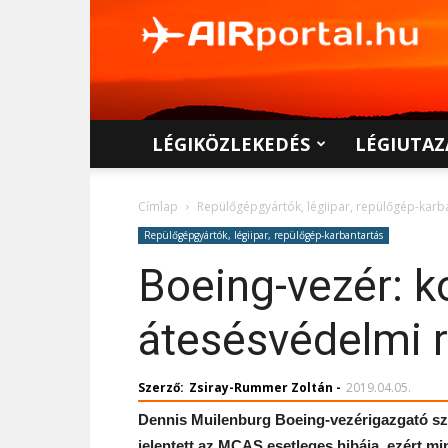
AIRportal.hu
LÉGIKÖZLEKEDÉS
LÉGIUTAZ
Címlap
Repülőgépgyártók, légiipar, repülőgép-karb
Repülőgépgyártók, légiipar, repülőgép-karbantartás
Boeing-vezér: k
átesésvédelmi 
Szerző:
Zsiray-Rummer Zoltán
-
2019.04.05.
Dennis Muilenburg Boeing-vezérigazgató szeri
jelentett az MCAS esetleges hibája, ezért m