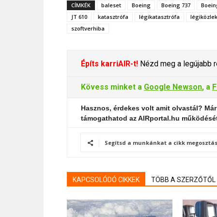
CÍMKÉK
baleset
Boeing
Boeing 737
Boein
JT 610
katasztrófa
légikatasztrófa
légiközle
szoftverhiba
Építs karriAIR-t!
Nézd meg a legújabb re
Kövess minket a
Google Newson
, a
F
Hasznos, érdekes volt amit olvastál? Már
támogathatod az AIRportal.hu működésé
Segítsd a munkánkat a cikk megosztás
KAPCSOLÓDÓ CIKKEK
TÖBB A SZERZŐTŐL