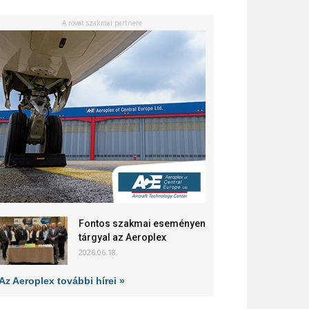
A rovat szakmai partnere
Fontos szakmai eseményen
tárgyal az Aeroplex
2026.06.18.
Az Aeroplex további hírei »