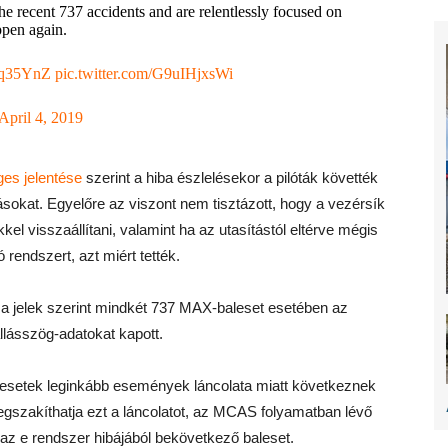
the recent 737 accidents and are relentlessly focused on
ppen again.
awq35YnZ
pic.twitter.com/G9uIHjxsWi
April 4, 2019
ges jelentése
szerint a hiba észlelésekor a pilóták követték
ításokat. Egyelőre az viszont nem tisztázott, hogy a vezérsík
el visszaállítani, valamint ha az utasítástól eltérve mégis
endszert, azt miért tették.
a jelek szerint mindkét 737 MAX-baleset esetében az
llásszög-adatokat kapott.
balesetek leginkább események láncolata miatt következnek
megszakíthatja ezt a láncolatot, az MCAS folyamatban lévő
az e rendszer hibájából bekövetkező baleset.