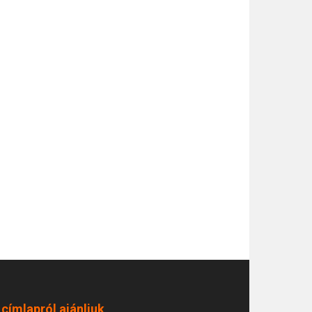
 címlapról ajánljuk