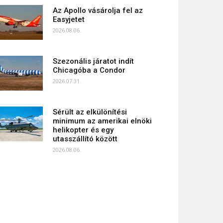
Az Apollo vásárolja fel az
Easyjetet
2026.08.06.
Szezonális járatot indít
Chicagóba a Condor
2026.07.31.
Sérült az elkülönítési
minimum az amerikai elnöki
helikopter és egy
utasszállító között
2026.08.06.