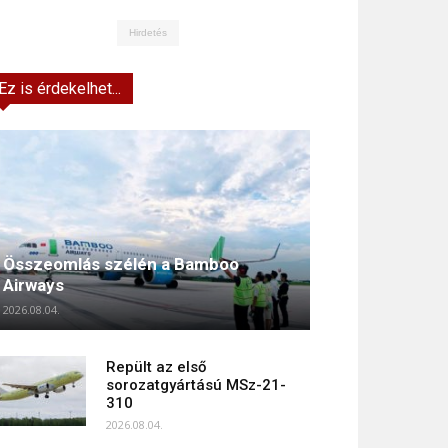
Hirdetés
Ez is érdekelhet...
Összeomlás szélén a Bamboo
Airways
2026.08.04.
Repült az első
sorozatgyártású MSz-21-
310
2026.08.04.