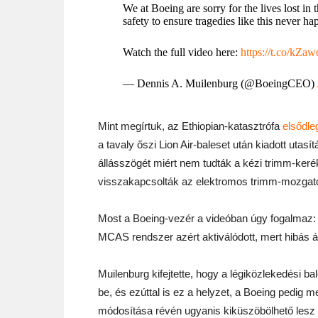
We at Boeing are sorry for the lives lost in 
safety to ensure tragedies like this never ha
Watch the full video here:
https://t.co/kZ
— Dennis A. Muilenburg (@BoeingCEO)
Mint megírtuk, az Ethiopian-katasztrófa
elsődle
a tavaly őszi Lion Air-baleset után kiadott utas
állásszögét miért nem tudták a kézi trimm-kerékk
visszakapcsolták az elektromos trimm-mozgató r
Most a Boeing-vezér a videóban úgy fogalmaz: 
MCAS rendszer azért aktiválódott, mert hibás á
Muilenburg kifejtette, hogy a légiközlekedési 
be, és ezúttal is ez a helyzet, a Boeing pedig 
módosítása révén ugyanis kiküszöbölhető lesz 