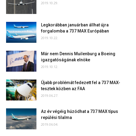
2019.10.29.
Legkorábban januárban állhat újra
forgalomba a 737 MAX Európában
2019.10.22.
Már nem Dennis Muilenburg a Boeing
igazgatóságának elnöke
2019.10.12.
Újabb problémát fedezett fel a 737 MAX-
tesztek közben az FAA
2019.06.27.
Az év végéig húzódhat a 737 MAX típus
repülési tilalma
2019.06.04.