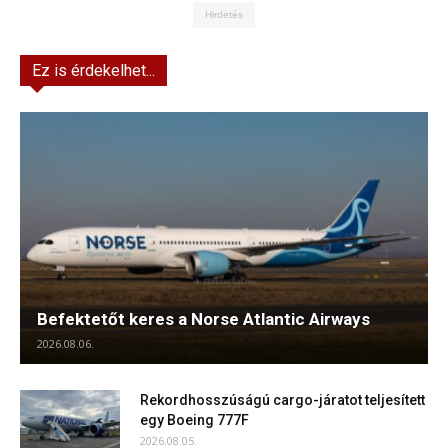
Hirdetés
Ez is érdekelhet...
Befektetőt keres a Norse Atlantic Airways
2026.08.06.
Rekordhosszúságú cargo-járatot teljesített
egy Boeing 777F
2026.08.05.