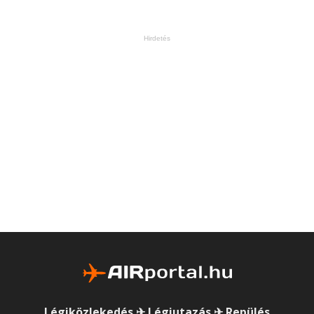
Hirdetés
Légiközlekedés ✈ Légiutazás ✈ Repülés