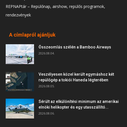
REPNAPtár – Repülőnap, airshow, repülős programok,
rendezvények
A címlapról ajánljuk
Összeomlás szélén a Bamboo Airways
2026.08.04.
Veszélyesen közel került egymáshoz két
repülőgép a tokiói Haneda légterében
2026.08.05.
Sérült az elkülönítési minimum az amerikai
elnöki helikopter és egy utasszállító...
2026.08.06.