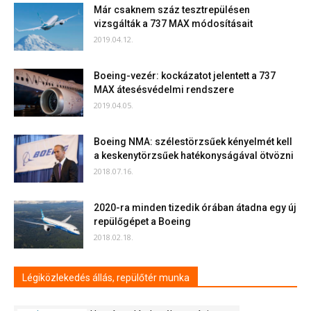
Már csaknem száz tesztrepülésen
vizsgálták a 737 MAX módosításait
2019.04.12.
Boeing-vezér: kockázatot jelentett a 737
MAX átesésvédelmi rendszere
2019.04.05.
Boeing NMA: szélestörzsűek kényelmét kell
a keskenytörzsűek hatékonyságával ötvözni
2018.07.16.
2020-ra minden tizedik órában átadna egy új
repülőgépet a Boeing
2018.02.18.
Légiközlekedés állás, repülőtér munka