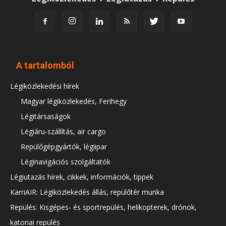
A tartalomból
Légiközlekedési hírek
Magyar légiközlekedés, Ferihegy
Légitársaságok
Légiáru-szállítás, air cargo
Repülőgépgyártók, légiipar
Léginavigációs szolgáltatók
Légiutazás hírek, cikkek, információk, tippek
KarriAIR: Légiközlekedés állás, repülőtér munka
Repülés: Kisgépes- és sportrepülés, helikopterek, drónok,
katonai repülés