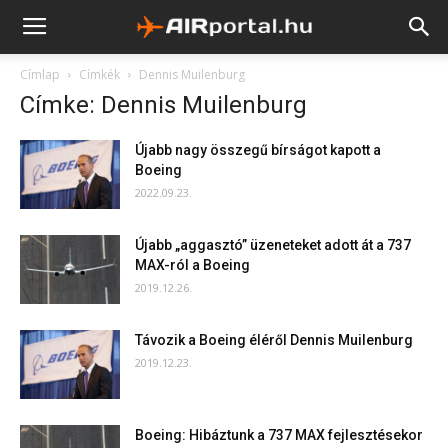
Címlap
Címkék
Dennis Muilenburg
Címke: Dennis Muilenburg
Újabb nagy összegű bírságot kapott a
Boeing
2022.09.23.
Újabb „aggasztó” üzeneteket adott át a 737
MAX-ról a Boeing
2019.12.26.
Távozik a Boeing éléről Dennis Muilenburg
2019.12.23.
Boeing: Hibáztunk a 737 MAX fejlesztésekor