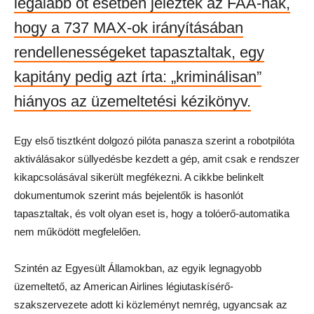
legalább öt esetben jelezték az FAA-nak,
hogy a 737 MAX-ok irányításában
rendellenességeket tapasztaltak, egy
kapitány pedig azt írta: „kriminálisan”
hiányos az üzemeltetési kézikönyv.
Egy első tisztként dolgozó pilóta panasza szerint a robotpilóta
aktiválásakor süllyedésbe kezdett a gép, amit csak e rendszer
kikapcsolásával sikerült megfékezni. A cikkbe belinkelt
dokumentumok szerint más bejelentők is hasonlót
tapasztaltak, és volt olyan eset is, hogy a tolóerő-automatika
nem működött megfelelően.
Szintén az Egyesült Államokban, az egyik legnagyobb
üzemeltető, az American Airlines légiutaskísérő-
szakszervezete adott ki közleményt nemrég, ugyancsak az