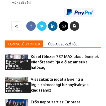
működését!
KAPCSOLÓDÓ CIKKEK
TÖBB A SZERZŐTŐL
Közel félezer 737 MAX utasüléseinek
Repülőgépgyártók,
ellenőrzését írja elő az amerikai
légiipar,
repülőgép-
hatóság
karbantartás
Visszakapta jogát a Boeing a
Repülőgépgyártók,
légialkalmassági bizonyítványok
légiipar,
repülőgép-
kiadásához
karbantartás
Erős napot zárt az Embraer