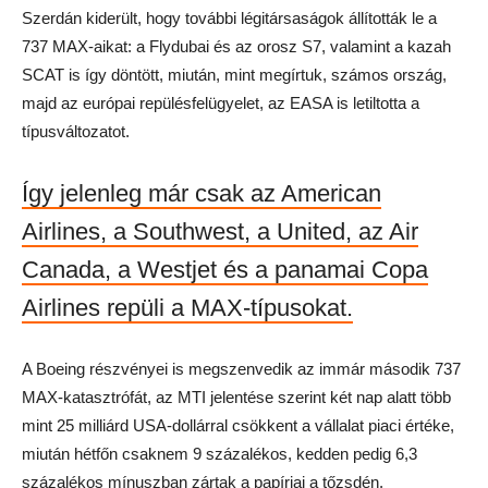
Szerdán kiderült, hogy további légitársaságok állították le a
737 MAX-aikat: a Flydubai és az orosz S7, valamint a kazah
SCAT is így döntött, miután, mint megírtuk, számos ország,
majd az európai repülésfelügyelet, az EASA is letiltotta a
típusváltozatot.
Így jelenleg már csak az American
Airlines, a Southwest, a United, az Air
Canada, a Westjet és a panamai Copa
Airlines repüli a MAX-típusokat.
A Boeing részvényei is megszenvedik az immár második 737
MAX-katasztrófát, az MTI jelentése szerint két nap alatt több
mint 25 milliárd USA-dollárral csökkent a vállalat piaci értéke,
miután hétfőn csaknem 9 százalékos, kedden pedig 6,3
százalékos mínuszban zártak a papírjai a tőzsdén.