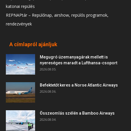
katonai repülés
REPNAPtár – Repülőnap, airshow, repülős programok,
rendezvények
A címlapról ajánljuk
Megugró üzemanyagárak mellett is
nyereséges maradt a Lufthansa-csoport
2026.08.05.
Befektetőt keres a Norse Atlantic Airways
2026.08.06.
Összeomlás szélén a Bamboo Airways
2026.08.04.