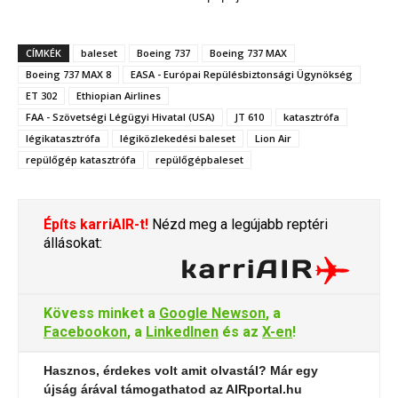
CÍMKÉK
baleset
Boeing 737
Boeing 737 MAX
Boeing 737 MAX 8
EASA - Európai Repülésbiztonsági Ügynökség
ET 302
Ethiopian Airlines
FAA - Szövetségi Légügyi Hivatal (USA)
JT 610
katasztrófa
légikatasztrófa
légiközlekedési baleset
Lion Air
repülőgép katasztrófa
repülőgépbaleset
Építs karriAIR-t!
Nézd meg a legújabb reptéri
állásokat:
Kövess minket a
Google Newson
, a
Facebookon
, a
LinkedInen
és az
X-en
!
Hasznos, érdekes volt amit olvastál? Már egy
újság árával támogathatod az AIRportal.hu