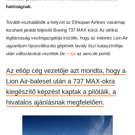
hatóságnak.
Tovább eszkalálódik a helyzet az Ethiopian Airlines vasárnap
lezuhant járatát teljesítő Boeing 737 MAX körül. Az afrikai
légitársaság vezérigazgatója közölte, hogy az indonéz Lion Air
ugyanilyen típusváltozatú gépének tavaly őszi katasztrófája
után változásokat vezettek be –
írja
az aero.de portál.
Az etióp cég vezetője azt mondta, hogy a
Lion Air-baleset után a 737 MAX-okra
kiegészítő képzést kaptak a pilótáik, a
hivatalos ajánlásnak megfelelően.