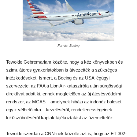
Forrás: Boeing
Tewolde Gebremariam közölte, hogy a kézikönyvekben és
szimulátoros gyakorlatokban is átvezették a szükséges
intézkedéseket. Ismert, a Boeing és az USA légügyi
szervezete, az FAA a Lion Air-katasztrófa után sürgősségi
direktívát adott ki, ennek megfelelően az új átesésvédelmi
rendszer, az MCAS – amelynek hibája az indonéz baleset
egyik vélhető oka – kezeléséről, rendellenességeinek
kiküszöböléséről kaptak tájékoztatást az üzemeltetők.
Tewolde szerdán a CNN-nek közölte azt is, hogy az ET 302-