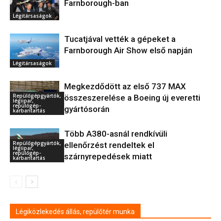
Farnborough-ban
Légitársaságok
Tucatjával vették a gépeket a
Farnborough Air Show első napján
Légitársaságok
Megkezdődött az első 737 MAX
Repülőgépgyártók,
összeszerelése a Boeing új everetti
légiipar,
repülőgép-
gyártósorán
karbantartás
Több A380-asnál rendkívüli
Repülőgépgyártók,
ellenőrzést rendeltek el
légiipar,
repülőgép-
szárnyrepedések miatt
karbantartás
Légiközlekedés állás, repülőtér munka