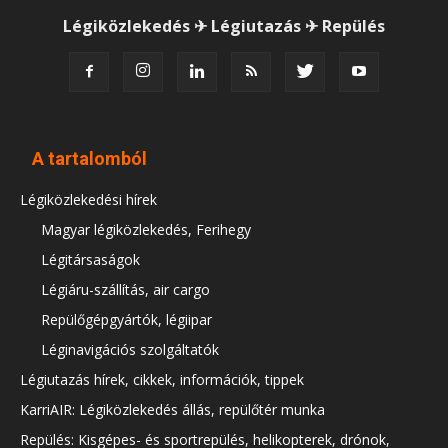
Légiközlekedés ✈ Légiutazás ✈ Repülés
A tartalomból
Légiközlekedési hírek
Magyar légiközlekedés, Ferihegy
Légitársaságok
Légiáru-szállítás, air cargo
Repülőgépgyártók, légiipar
Léginavigációs szolgáltatók
Légiutazás hírek, cikkek, információk, tippek
KarriAIR: Légiközlekedés állás, repülőtér munka
Repülés: Kisgépes- és sportrepülés, helikopterek, drónok,