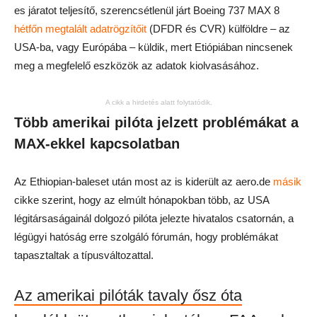
es járatot teljesítő, szerencsétlenül járt Boeing 737 MAX 8
hétfőn megtalált adatrögzítőit
(DFDR és CVR) külföldre – az
USA-ba, vagy Európába – küldik, mert Etiópiában nincsenek
meg a megfelelő eszközök az adatok kiolvasásához.
A cikk a hirdetés alatt folytatódik.
Több amerikai pilóta jelzett problémákat a
MAX-ekkel kapcsolatban
Az Ethiopian-baleset után most az is kiderült az aero.de
másik
cikke szerint, hogy az elmúlt hónapokban több, az USA
légitársaságainál dolgozó pilóta jelezte hivatalos csatornán, a
légügyi hatóság erre szolgáló fórumán, hogy problémákat
tapasztaltak a típusváltozattal.
Az amerikai pilóták tavaly ősz óta