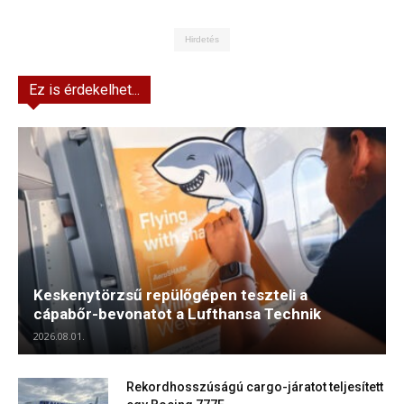
Hirdetés
Ez is érdekelhet...
Keskenytörzsű repülőgépen teszteli a
cápabőr-bevonatot a Lufthansa Technik
2026.08.01.
Rekordhosszúságú cargo-járatot teljesített