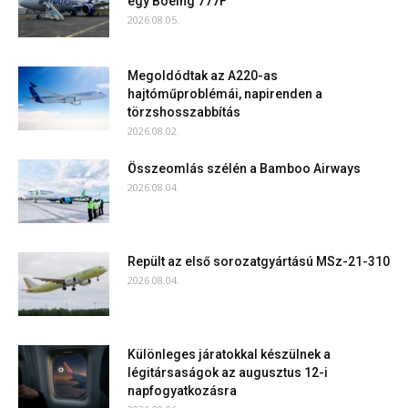
egy Boeing 777F
2026.08.05.
Megoldódtak az A220-as
hajtóműproblémái, napirenden a
törzshosszabbítás
2026.08.02.
Összeomlás szélén a Bamboo Airways
2026.08.04.
Repült az első sorozatgyártású MSz-21-310
2026.08.04.
Különleges járatokkal készülnek a
légitársaságok az augusztus 12-i
napfogyatkozásra