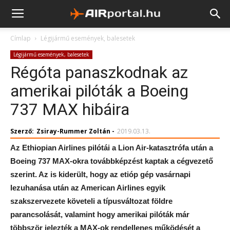
Címlap
Légijármű események, balesetek
Légijármű események, balesetek
Régóta panaszkodnak az
amerikai pilóták a Boeing
737 MAX hibáira
Szerző:
Zsiray-Rummer Zoltán
-
2019.03.13.
Az Ethiopian Airlines pilótái a Lion Air-katasztrófa után a
Boeing 737 MAX-okra továbbképzést kaptak a cégvezető
szerint. Az is kiderült, hogy az etióp gép vasárnapi
lezuhanása után az American Airlines egyik
szakszervezete követeli a típusváltozat földre
parancsolását, valamint hogy amerikai pilóták már
többször jelezték a MAX-ok rendellenes működését a