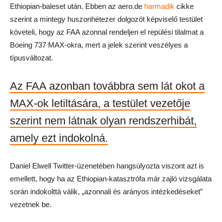
Ethiopian-baleset után. Ebben az aero.de
harmadik
cikke
szerint a mintegy huszonhétezer dolgozót képviselő testület
követeli, hogy az FAA azonnal rendeljen el repülési tilalmat a
Boeing 737 MAX-okra, mert a jelek szerint veszélyes a
típusváltozat.
Az FAA azonban továbbra sem lát okot a
MAX-ok letiltására, a testület vezetője
szerint nem látnak olyan rendszerhibát,
amely ezt indokolná.
Daniel Elwell Twitter-üzenetében hangsúlyozta viszont azt is
emellett, hogy ha az Ethiopian-katasztrófa már zajló vizsgálata
során indokolttá válik, „azonnali és arányos intézkedéseket”
vezetnek be.