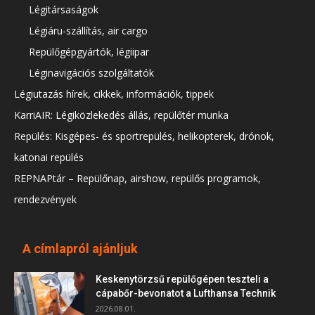
Légitársaságok
Légiáru-szállítás, air cargo
Repülőgépgyártók, légiipar
Léginavigációs szolgáltatók
Légiutazás hírek, cikkek, információk, tippek
KarriAIR: Légiközlekedés állás, repülőtér munka
Repülés: Kisgépes- és sportrepülés, helikopterek, drónok,
katonai repülés
REPNAPtár – Repülőnap, airshow, repülős programok,
rendezvények
A címlapról ajánljuk
Keskenytörzsű repülőgépen teszteli a
cápabőr-bevonatot a Lufthansa Technik
2026.08.01.