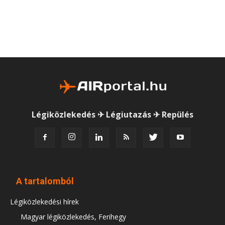
Légiközlekedés ✈ Légiutazás ✈ Repülés
A tartalomból
Légiközlekedési hírek
Magyar légiközlekedés, Ferihegy