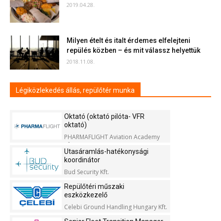
2019.04.28.
Milyen ételt és italt érdemes elfelejteni
repülés közben – és mit válassz helyettük
2018.11.08.
Légiközlekedés állás, repülőtér munka
Oktató (oktató pilóta- VFR
oktató)
PHARMAFLIGHT Aviation Academy
Kft.
Utasáramlás-hatékonysági
koordinátor
Bud Security Kft.
Repülőtéri műszaki
eszközkezelő
Celebi Ground Handling Hungary Kft.