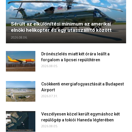
Sérült az elkülönítési minimum az amerikai
elnöki helikopter és egy utasszállító között
2026.08.06.
Drónészlelés miatt két órára leállt a
forgalom a lipcsei repülőtéren
2026.08.05.
Csökkenti energiafogyasztását a Budapest
Airport
2026.07.31.
Veszélyesen közel került egymáshoz két
repülőgép a tokiói Haneda légterében
2026.08.05.