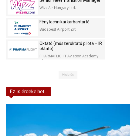
Senior Fleet Transition Manager
Wizz Air Hungary Ltd.
Fénytechnikai karbantartó
Budapest Airport Zrt.
Oktató (műszeroktató pilóta – IR
oktató)
PHARMAFLIGHT Aviation Academy
Kft.
Hirdetés
Ez is érdekelhet...