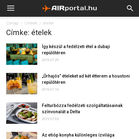
Címlap
Címkék
ételek
Címke: ételek
Így készül a fedélzeti étel a dubaji
repülőtéren
2019.07.29.
„Űrhajós” ételeket ad két étterem a houstoni
repülőtéren
2019.07.16.
Felturbózza fedélzeti szolgáltatásainak
színvonalát a Delta
2019.07.03.
Az etióp konyha különleges ízvilága