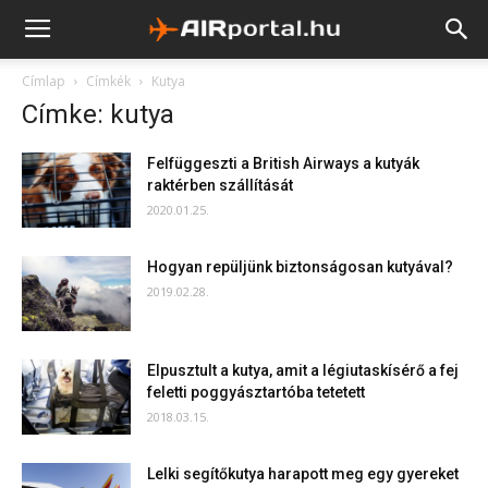
Címlap
Címkék
Kutya
Címke: kutya
Felfüggeszti a British Airways a kutyák
raktérben szállítását
2020.01.25.
Hogyan repüljünk biztonságosan kutyával?
2019.02.28.
Elpusztult a kutya, amit a légiutaskísérő a fej
feletti poggyásztartóba tetetett
2018.03.15.
Lelki segítőkutya harapott meg egy gyereket