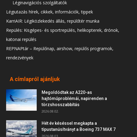
Léginavigációs szolgáltatók
Légiutazás hírek, cikkek, információk, tippek
KarriAIR: Légiközlekedés állás, repülőtér munka
Repülés: Kisgépes- és sportrepülés, helikopterek, drónok,
katonai repülés
REPNAPtár – Repülőnap, airshow, repülős programok,
rendezvények
A címlapról ajánljuk
Megoldódtak az A220-as
hajtóműproblémái, napirenden a
törzshosszabbítás
2026.08.02.
Hét év késéssel megkapta a
típustanúsítványt a Boeing 737 MAX 7
2026.08.03.