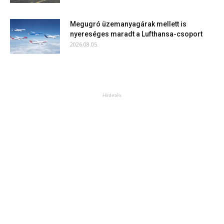
Megugró üzemanyagárak mellett is
nyereséges maradt a Lufthansa-csoport
2026.08.05.
Hirdetés