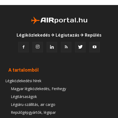
Légiközlekedés ✈ Légiutazás ✈ Repülés
A tartalomból
Légiközlekedési hírek
Magyar légiközlekedés, Ferihegy
Légitársaságok
Légiáru-szállítás, air cargo
Repülőgépgyártók, légiipar