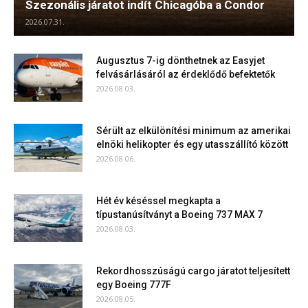
Szezonális járatot indít Chicagóba a Condor
2026.07.31.
Augusztus 7-ig dönthetnek az Easyjet
felvásárlásáról az érdeklődő befektetők
2026.08.03.
Sérült az elkülönítési minimum az amerikai
elnöki helikopter és egy utasszállító között
2026.08.06.
Hét év késéssel megkapta a
típustanúsítványt a Boeing 737 MAX 7
2026.08.03.
Rekordhosszúságú cargo járatot teljesített
egy Boeing 777F
2026.08.05.