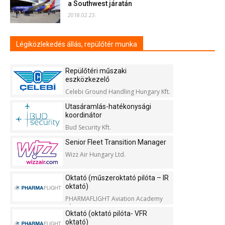
a Southwest járatán
2018.02.23.
Légiközlekedés állás, repülőtér munka
Repülőtéri műszaki
eszközkezelő
Celebi Ground Handling Hungary Kft.
Utasáramlás-hatékonysági
koordinátor
Bud Security Kft.
Senior Fleet Transition Manager
Wizz Air Hungary Ltd.
Oktató (műszeroktató pilóta – IR
oktató)
PHARMAFLIGHT Aviation Academy
Kft.
Oktató (oktató pilóta- VFR
oktató)