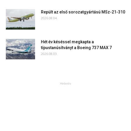
Repült az első sorozatgyártású MSz-21-310
2026.08.04.
Hét év késéssel megkapta a
típustanúsítványt a Boeing 737 MAX 7
2026.08.03.
Hirdetés