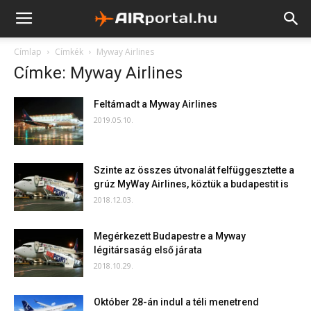
Címlap
Címkék
Myway Airlines
Címke: Myway Airlines
Feltámadt a Myway Airlines
2019.05.10.
Szinte az összes útvonalát felfüggesztette a
grúz MyWay Airlines, köztük a budapestit is
2018.12.03.
Megérkezett Budapestre a Myway
légitársaság első járata
2018.10.29.
Október 28-án indul a téli menetrend