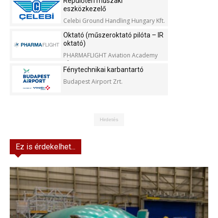
Repülőtéri műszaki
eszközkezelő
Celebi Ground Handling Hungary Kft.
Oktató (műszeroktató pilóta – IR
oktató)
PHARMAFLIGHT Aviation Academy
Kft.
Fénytechnikai karbantartó
Budapest Airport Zrt.
Hirdetés
Ez is érdekelhet...