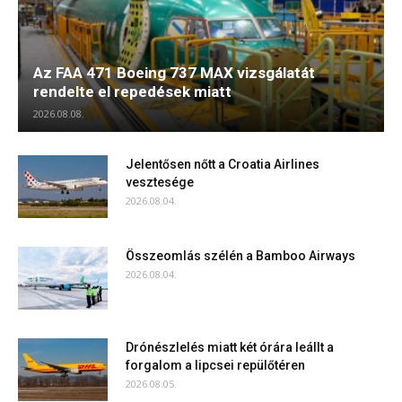
Az FAA 471 Boeing 737 MAX vizsgálatát
rendelte el repedések miatt
2026.08.08.
Jelentősen nőtt a Croatia Airlines
vesztesége
2026.08.04.
Összeomlás szélén a Bamboo Airways
2026.08.04.
Drónészlelés miatt két órára leállt a
forgalom a lipcsei repülőtéren
2026.08.05.