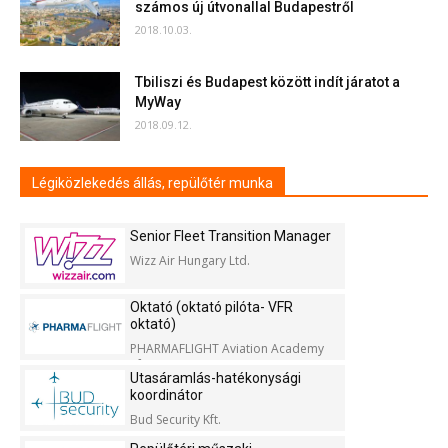
számos új útvonallal Budapestről
2018.10.03.
Tbiliszi és Budapest között indít járatot a
MyWay
2018.09.12.
Légiközlekedés állás, repülőtér munka
Senior Fleet Transition Manager
Wizz Air Hungary Ltd.
Oktató (oktató pilóta- VFR
oktató)
PHARMAFLIGHT Aviation Academy
Kft.
Utasáramlás-hatékonysági
koordinátor
Bud Security Kft.