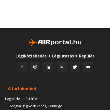
Légiközlekedés ✈ Légiutazás ✈ Repülés
A tartalomból
Légiközlekedési hírek
Magyar légiközlekedés, Ferihegy