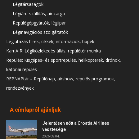
Légitársaságok
Légiáru-szállítás, air cargo
Repülőgépgyártók, légiipar
Léginavigációs szolgáltatók
Légiutazás hírek, cikkek, információk, tippek
KarriAIR: Légiközlekedés állás, repülőtér munka
Repülés: Kisgépes- és sportrepülés, helikopterek, drónok,
katonai repülés
REPNAPtár – Repülőnap, airshow, repülős programok,
rendezvények
A címlapról ajánljuk
Jelentősen nőtt a Croatia Airlines
vesztesége
2026.08.04.